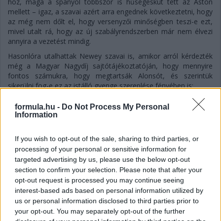
hoz, maga a spanyol többször is hűségesküt tett az Aston
mellett – igaz, a szavai azért arra engednek következtetni, hogy
az még nem dőlt el, hogy versenyzői minőségben teszi-e ezt,
mivel utalt rá, hogy az új szabályrendszerben már nem élvezi
annyira a vezetést mindig.
Hasonlóra utalhattak Newey szavai is, amikor arról kérdezték
még a Magyar Nagydíj sajtótájékoztatóján, hogy mennyire
fontos számukra, hogy megtartsák Alonsót, és szerintük
sikerülni fog-e ez az istálló gyenge szereplése fényében is:
„Fernando nyilvánvalóan egy lenyűgöző versenyző. Óriási
formula.hu -
Do Not Process My Personal
értéket jelent a csapatnak, mind a visszajelzéseivel, mind a
Information
képességeivel. Úgyhogy természetesen fontos számunkra.
Meglehetősen biztos vagyok benne, hogy Fernando élvezi a
If you wish to opt-out of the sale, sharing to third parties, or
velünk töltött idejét, és hogy folytatni fogjuk a kapcsolatunkat”
processing of your personal or sensitive information for
– fogalmazott a csapatfőnök és technikai szakvezető.
targeted advertising by us, please use the below opt-out
section to confirm your selection. Please note that after your
opt-out request is processed you may continue seeing
interest-based ads based on personal information utilized by
us or personal information disclosed to third parties prior to
your opt-out. You may separately opt-out of the further