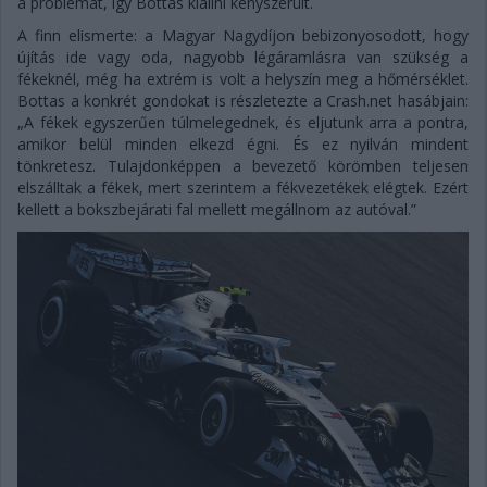
a problémát, így Bottas kiállni kényszerült.
A finn elismerte: a Magyar Nagydíjon bebizonyosodott, hogy
újítás ide vagy oda, nagyobb légáramlásra van szükség a
fékeknél, még ha extrém is volt a helyszín meg a hőmérséklet.
Bottas a konkrét gondokat is részletezte a Crash.net hasábjain:
„A fékek egyszerűen túlmelegednek, és eljutunk arra a pontra,
amikor belül minden elkezd égni. És ez nyilván mindent
tönkretesz. Tulajdonképpen a bevezető körömben teljesen
elszálltak a fékek, mert szerintem a fékvezetékek elégtek. Ezért
kellett a bokszbejárati fal mellett megállnom az autóval.”