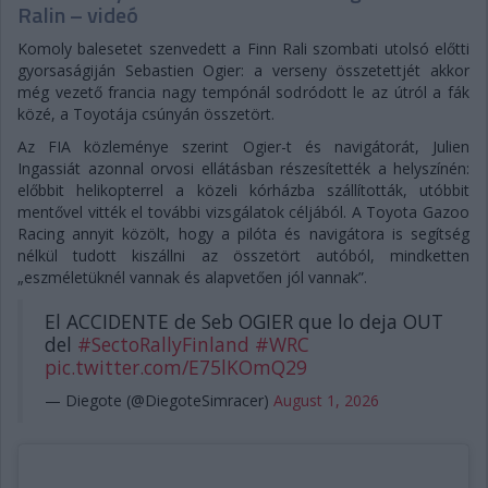
Ralin – videó
Komoly balesetet szenvedett a Finn Rali szombati utolsó előtti
gyorsaságiján Sebastien Ogier: a verseny összetettjét akkor
még vezető francia nagy tempónál sodródott le az útról a fák
közé, a Toyotája csúnyán összetört.
Az FIA közleménye szerint Ogier-t és navigátorát, Julien
Ingassiát azonnal orvosi ellátásban részesítették a helyszínén:
előbbit helikopterrel a közeli kórházba szállították, utóbbit
mentővel vitték el további vizsgálatok céljából. A Toyota Gazoo
Racing annyit közölt, hogy a pilóta és navigátora is segítség
nélkül tudott kiszállni az összetört autóból, mindketten
„eszméletüknél vannak és alapvetően jól vannak”.
El ACCIDENTE de Seb OGIER que lo deja OUT
del
#SectoRallyFinland
#WRC
pic.twitter.com/E75lKOmQ29
— Diegote (@DiegoteSimracer)
August 1, 2026