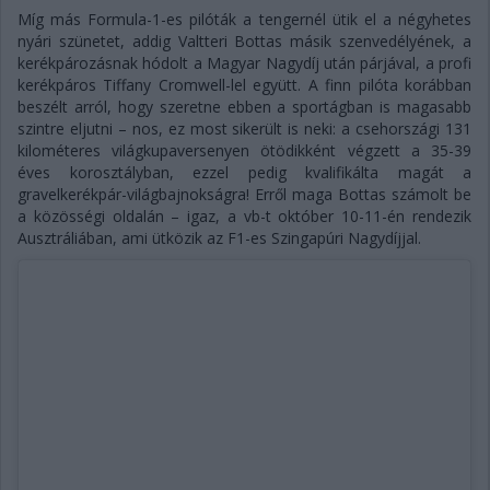
Míg más Formula-1-es pilóták a tengernél ütik el a négyhetes
nyári szünetet, addig Valtteri Bottas másik szenvedélyének, a
kerékpározásnak hódolt a Magyar Nagydíj után párjával, a profi
kerékpáros Tiffany Cromwell-lel együtt. A finn pilóta korábban
beszélt arról, hogy szeretne ebben a sportágban is magasabb
szintre eljutni – nos, ez most sikerült is neki: a csehországi 131
kilométeres világkupaversenyen ötödikként végzett a 35-39
éves korosztályban, ezzel pedig kvalifikálta magát a
gravelkerékpár-világbajnokságra! Erről maga Bottas számolt be
a közösségi oldalán – igaz, a vb-t október 10-11-én rendezik
Ausztráliában, ami ütközik az F1-es Szingapúri Nagydíjjal.