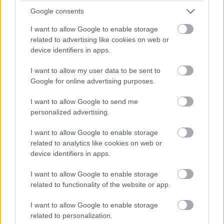
Mekies csapatfőnök szerint az évad hátralévő részében már
Google consents
lassulni fog a fejlesztési ütemük, részben azért, mert a
költségeket meg kell osztani a 2027-es autó munkálatai között
I want to allow Google to enable storage
is:
related to advertising like cookies on web or
device identifiers in apps.
„Nem tudom, a többiekkel mi a helyzet, de az biztos, hogy egy
ponton döntést kell hoznunk, hogyan egyensúlyozunk az idei és
I want to allow my user data to be sent to
a jövő év között. Arra számítok, hogy ez hamarabb meg fog
Google for online advertising purposes.
történni, mint tavaly. Szóval főleg a szabályzat fényében
dönteni fogunk” – idézi Mekiest a Crash.net. „Ami minket illet,
I want to allow Google to send me
rengeteg fejlesztést hoztunk mostanáig, hogy próbáljuk
personalized advertising.
korrigálni azt a hatalmas hátrányt, amivel eleinte rendelkeztünk.
Valószínűleg nehéz elképzelni, hogy ebben a ritmusban fogjuk
I want to allow Google to enable storage
folytatni, mindenesetre meglátjuk, mi a legjobb módja annak,
related to analytics like cookies on web or
hogy ledolgozzuk ezt az utolsó három tizedmásodpercet.”
device identifiers in apps.
I want to allow Google to enable storage
related to functionality of the website or app.
I want to allow Google to enable storage
related to personalization.