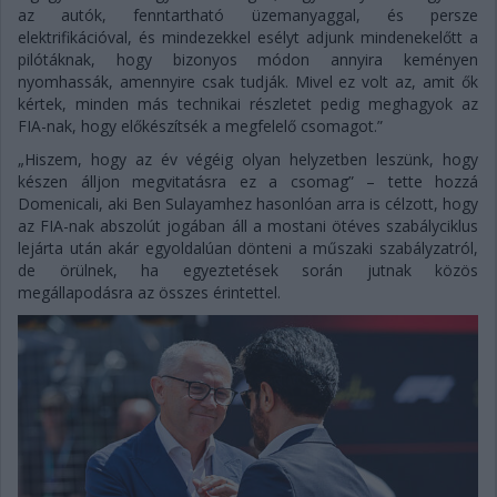
az autók, fenntartható üzemanyaggal, és persze
elektrifikációval, és mindezekkel esélyt adjunk mindenekelőtt a
pilótáknak, hogy bizonyos módon annyira keményen
nyomhassák, amennyire csak tudják. Mivel ez volt az, amit ők
kértek, minden más technikai részletet pedig meghagyok az
FIA-nak, hogy előkészítsék a megfelelő csomagot.”
„Hiszem, hogy az év végéig olyan helyzetben leszünk, hogy
készen álljon megvitatásra ez a csomag” – tette hozzá
Domenicali, aki Ben Sulayamhez hasonlóan arra is célzott, hogy
az FIA-nak abszolút jogában áll a mostani ötéves szabályciklus
lejárta után akár egyoldalúan dönteni a műszaki szabályzatról,
de örülnek, ha egyeztetések során jutnak közös
megállapodásra az összes érintettel.