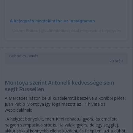
A bejegyzés megtekintése az Instagramon
Valtteri Bottas (@valtteribottas) által megosztott bejegyzés
Gobodics Tamás
20 órája
Montoya szerint Antonelli kedvessége sem
segít Russellen
A Mercedes házon belüli küzdelemről beszélve a korábbi pilóta,
Juan Pablo Montoya így fogalmazott az F1 hivatalos
weboldalának:
„A helyzet bonyolult, mert Kimi rohadtul gyors, és emellett
nagyon szimpatikus srác is. Ha valaki gyors, de egy seggfej,
akkor sokkal könnyebb ellene küzdeni, és felépíteni azt a dühöt,