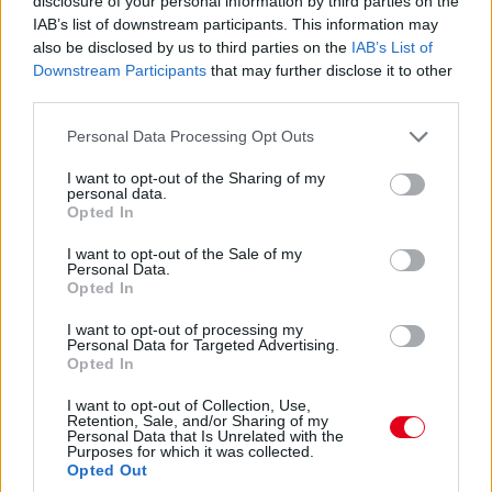
disclosure of your personal information by third parties on the
IAB’s list of downstream participants. This information may
also be disclosed by us to third parties on the
IAB’s List of
Downstream Participants
that may further disclose it to other
third parties.
Please note that this website/app uses one or more Google
Personal Data Processing Opt Outs
services and may gather and store information including but
not limited to your visit or usage behaviour. You may click to
I want to opt-out of the Sharing of my
personal data.
grant or deny consent to Google and its third-party tags to
Opted In
use your data for below specified purposes in below Google
Balogh Tamás
3 napja
consent section.
I want to opt-out of the Sale of my
Personal Data.
Opted In
Lassuló fejlesztési ütemre számít a Red Bull
I want to opt-out of processing my
Personal Data for Targeted Advertising.
Mivel egy új F1-es szabályrendszer első idényéről van szó,
Opted In
várható volt, hogy kiélezett lesz a fejlesztési háború a csapatok
között. A szezon első felében láthattunk is több nagy fejlesztési
I want to opt-out of Collection, Use,
Retention, Sale, and/or Sharing of my
csomagot az istállók többségénél, ezek pedig rendszerint
Personal Data that Is Unrelated with the
valóban előrelépést is jelentettek (talán a Haas és a Williams
Purposes for which it was collected.
jelentik a kivételt). A Red Bullnál is működött például a
Opted Out
Miamiban és a Spielbergben bevetett csomag, ám Laurent