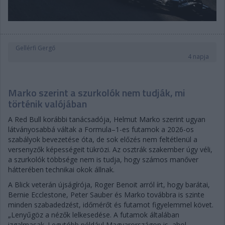
Gellérfi Gergő
4 napja
Marko szerint a szurkolók nem tudják, mi
történik valójában
A Red Bull korábbi tanácsadója, Helmut Marko szerint ugyan
látványosabbá váltak a Formula–1-es futamok a 2026-os
szabályok bevezetése óta, de sok előzés nem feltétlenül a
versenyzők képességeit tükrözi. Az osztrák szakember úgy véli,
a szurkolók többsége nem is tudja, hogy számos manőver
hátterében technikai okok állnak.
A Blick veterán újságírója, Roger Benoit arról írt, hogy barátai,
Bernie Ecclestone, Peter Sauber és Marko továbbra is szinte
minden szabadedzést, időmérőt és futamot figyelemmel követ.
„Lenyűgöz a nézők lelkesedése. A futamok általában
izgalmasak. Legutóbb például Magyarországon is, ahol