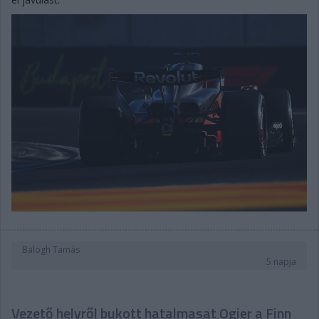
Balogh Tamás
5 napja
Vezető helyről bukott hatalmasat Ogier a Finn