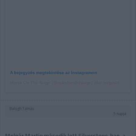
A bejegyzés megtekintése az Instagramon
Marek On The Stage (@marekonthestage) által megosztott bejegyzés
Balogh Tamás
5 napja
Molnár Martin második lett Silverstone-ban, a