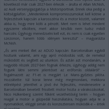
következő már csak 2027-ben érkezik – árulta el Allan McNish,
az Audi versenyigazgatója a Motorsportnak. Ennek oka pedig a
költségplafon. „Mindenkinek kompromisszumokat kell kötnie a
fejlesztések kapcsán a karosszéria és a motor között, valamint
abba is, hogy mire költi a pénzét. Mert nem is lehet mindent
egyszerre elkölteni, mert akkor később nem tudsz miből
harcolni. Úgyhogy menedzselni kell ezt, és nem is csak egyetlen
szezonon, hanem több idényen keresztül” – magyarázta
McNish.
„És ami minket illet az ADUO kapcsán: Barcelonában egyből
hoztunk valamit, ami egy apró módosítás volt, de remekül
működött és segített az utunkon. És aztán azt mondanám, a
nagyobb részek 2027-ben fognak érkezni, úgyhogy addig nem
fogunk látni semmi jelentőset az erőforrás oldaláról” –
fogalmazott az F1-et is megjárt Le Mans-győztes pilóta.
Hozzátette: túl korai lenne még megmondani, mekkora
előrelépést jelenthet a jövő évi fejlesztés, mindenesetre a
Barcelonában bevetett frissített motor hozta a várakozásokat,
Nico Hülkenberg szerint főként vezethetőség terén – hogyan
reagál a motor a gázpedál használatára, hogyan adja le a
nyomatékot, eléggé simán és konzisztensen működik-e – értek
el javulást.