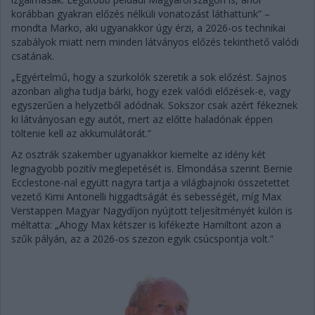
korábban gyakran előzés nélküli vonatozást láthattunk” –
mondta Marko, aki ugyanakkor úgy érzi, a 2026-os technikai
szabályok miatt nem minden látványos előzés tekinthető valódi
csatának.
„Egyértelmű, hogy a szurkolók szeretik a sok előzést. Sajnos
azonban aligha tudja bárki, hogy ezek valódi előzések-e, vagy
egyszerűen a helyzetből adódnak. Sokszor csak azért fékeznek
ki látványosan egy autót, mert az előtte haladónak éppen
töltenie kell az akkumulátorát.”
Az osztrák szakember ugyanakkor kiemelte az idény két
legnagyobb pozitív meglepetését is. Elmondása szerint Bernie
Ecclestone-nal együtt nagyra tartja a világbajnoki összetettet
vezető Kimi Antonelli higgadtságát és sebességét, míg Max
Verstappen Magyar Nagydíjon nyújtott teljesítményét külön is
méltatta: „Ahogy Max kétszer is kifékezte Hamiltont azon a
szűk pályán, az a 2026-os szezon egyik csúcspontja volt.”