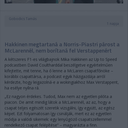
Gobodics Tamás
1 napja
Hakkinen megtartaná a Norris-Piastri párost a
McLarennél, nem borítaná fel Verstappenért
A kétszeres F1-es világbajnok Mika Hakkinen az Up to Speed
podcastben David Coultharddal beszélgetve egyértelműen
kifejtette, mit tenne, ha ő lenne a McLaren csapatfőnöke –
korábbi csapattársa, a podcast egyik házigazdája arról
kérdezte, hogy leigazolná-e a wokingiakhoz Max Verstappent,
ha esélye nyílna rá.
„Ez nagyon érdekes. Tudod, Max nem az egyetlen pilóta a
piacon. De amit mindig látok a McLarennél, az az, hogy a
csapat teljes egészét szeretik vizsgálni, így együtt, az egész
képet. Ezt folyamatosan így csinálják, mert ez az egyetlen
módja a valódi sikernek: egy lenyűgöző csapatszellemmel
rendelkező csapat felépítése” – magyarázta a finn.