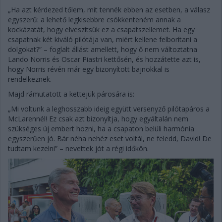
„Ha azt kérdezed tőlem, mit tennék ebben az esetben, a válasz
egyszerű: a lehető legkisebbre csökkenteném annak a
kockázatát, hogy elveszítsük ez a csapatszellemet. Ha egy
csapatnak két kiváló pilótája van, miért kellene felborítani a
dolgokat?” – foglalt állást amellett, hogy ő nem változtatna
Lando Norris és Oscar Piastri kettősén, és hozzátette azt is,
hogy Norris révén már egy bizonyított bajnokkal is
rendelkeznek.
Majd rámutatott a kettejük párosára is:
„Mi voltunk a leghosszabb ideig együtt versenyző pilótapáros a
McLarennél! Ez csak azt bizonyítja, hogy egyáltalán nem
szükséges új embert hozni, ha a csapaton belüli harmónia
egyszerűen jó. Bár néha nehéz eset voltál, ne feledd, David! De
tudtam kezelni” – nevettek jót a régi időkön.