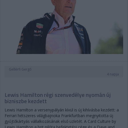
Gellérfi Gergő
4 napja
Lewis Hamilton régi szenvedélye nyomán új
bizniszbe kezdett
Lewis Hamilton a versenypályán kívül is új kihívásba kezdett: a
Ferrari hétszeres világbajnoka Frankfurtban megnyitotta új
gyűjtőkártyás vállalkozásának első üzletét. A Card Culture by
Lewis Hamilton a brit pilóta befektetési cége és a Dave and