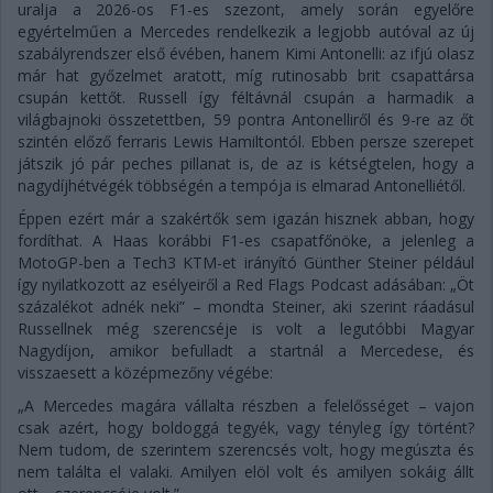
uralja a 2026-os F1-es szezont, amely során egyelőre
egyértelműen a Mercedes rendelkezik a legjobb autóval az új
szabályrendszer első évében, hanem Kimi Antonelli: az ifjú olasz
már hat győzelmet aratott, míg rutinosabb brit csapattársa
csupán kettőt. Russell így féltávnál csupán a harmadik a
világbajnoki összetettben, 59 pontra Antonelliről és 9-re az őt
szintén előző ferraris Lewis Hamiltontól. Ebben persze szerepet
játszik jó pár peches pillanat is, de az is kétségtelen, hogy a
nagydíjhétvégék többségén a tempója is elmarad Antonelliétől.
Éppen ezért már a szakértők sem igazán hisznek abban, hogy
fordíthat. A Haas korábbi F1-es csapatfőnöke, a jelenleg a
MotoGP-ben a Tech3 KTM-et irányító Günther Steiner például
így nyilatkozott az esélyeiről a Red Flags Podcast adásában: „Öt
százalékot adnék neki” – mondta Steiner, aki szerint ráadásul
Russellnek még szerencséje is volt a legutóbbi Magyar
Nagydíjon, amikor befulladt a startnál a Mercedese, és
visszaesett a középmezőny végébe:
„A Mercedes magára vállalta részben a felelősséget – vajon
csak azért, hogy boldoggá tegyék, vagy tényleg így történt?
Nem tudom, de szerintem szerencsés volt, hogy megúszta és
nem találta el valaki. Amilyen elöl volt és amilyen sokáig állt