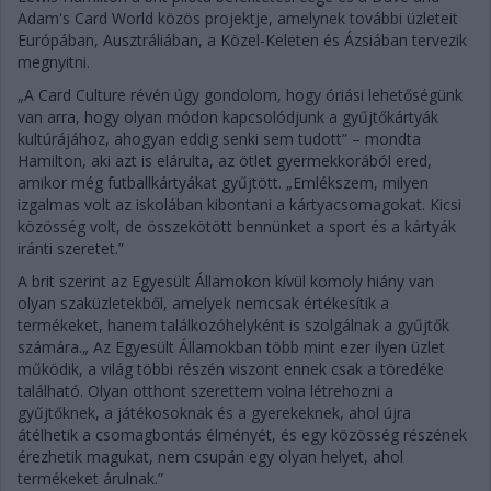
Adam's Card World közös projektje, amelynek további üzleteit
Európában, Ausztráliában, a Közel-Keleten és Ázsiában tervezik
megnyitni.
„A Card Culture révén úgy gondolom, hogy óriási lehetőségünk
van arra, hogy olyan módon kapcsolódjunk a gyűjtőkártyák
kultúrájához, ahogyan eddig senki sem tudott” – mondta
Hamilton, aki azt is elárulta, az ötlet gyermekkorából ered,
amikor még futballkártyákat gyűjtött. „Emlékszem, milyen
izgalmas volt az iskolában kibontani a kártyacsomagokat. Kicsi
közösség volt, de összekötött bennünket a sport és a kártyák
iránti szeretet.”
A brit szerint az Egyesült Államokon kívül komoly hiány van
olyan szaküzletekből, amelyek nemcsak értékesítik a
termékeket, hanem találkozóhelyként is szolgálnak a gyűjtők
számára.„ Az Egyesült Államokban több mint ezer ilyen üzlet
működik, a világ többi részén viszont ennek csak a töredéke
található. Olyan otthont szerettem volna létrehozni a
gyűjtőknek, a játékosoknak és a gyerekeknek, ahol újra
átélhetik a csomagbontás élményét, és egy közösség részének
érezhetik magukat, nem csupán egy olyan helyet, ahol
termékeket árulnak.”