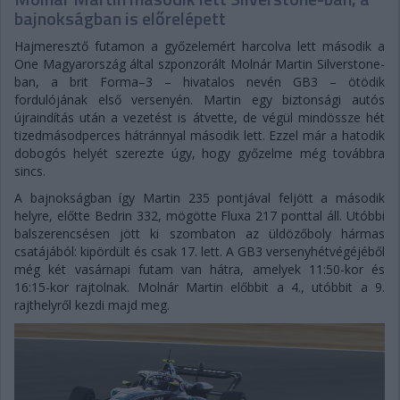
bajnokságban is előrelépett
Hajmeresztő futamon a győzelemért harcolva lett második a
One Magyarország által szponzorált Molnár Martin Silverstone-
ban, a brit Forma–3 – hivatalos nevén GB3 – ötödik
fordulójának első versenyén. Martin egy biztonsági autós
újraindítás után a vezetést is átvette, de végül mindössze hét
tizedmásodperces hátránnyal második lett. Ezzel már a hatodik
dobogós helyét szerezte úgy, hogy győzelme még továbbra
sincs.
A bajnokságban így Martin 235 pontjával feljött a második
helyre, előtte Bedrin 332, mögötte Fluxa 217 ponttal áll. Utóbbi
balszerencsésen jött ki szombaton az üldözőboly hármas
csatájából: kipördült és csak 17. lett. A GB3 versenyhétvégéjéből
még két vasárnapi futam van hátra, amelyek 11:50-kor és
16:15-kor rajtolnak. Molnár Martin előbbit a 4., utóbbit a 9.
rajthelyről kezdi majd meg.