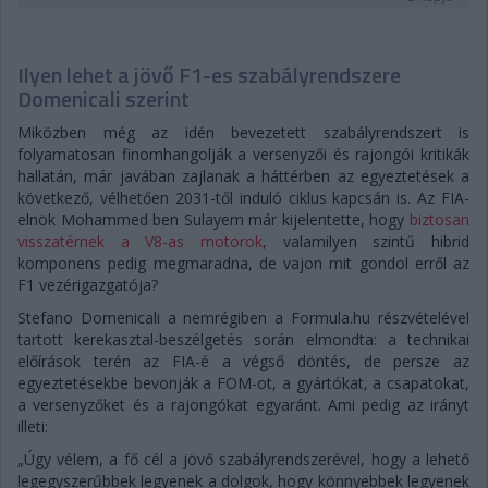
Ilyen lehet a jövő F1-es szabályrendszere
Domenicali szerint
Miközben még az idén bevezetett szabályrendszert is
folyamatosan finomhangolják a versenyzői és rajongói kritikák
hallatán, már javában zajlanak a háttérben az egyeztetések a
következő, vélhetően 2031-től induló ciklus kapcsán is. Az FIA-
elnök Mohammed ben Sulayem már kijelentette, hogy
biztosan
visszatérnek a V8-as motorok
, valamilyen szintű hibrid
komponens pedig megmaradna, de vajon mit gondol erről az
F1 vezérigazgatója?
Stefano Domenicali a nemrégiben a Formula.hu részvételével
tartott kerekasztal-beszélgetés során elmondta: a technikai
előírások terén az FIA-é a végső döntés, de persze az
egyeztetésekbe bevonják a FOM-ot, a gyártókat, a csapatokat,
a versenyzőket és a rajongókat egyaránt. Ami pedig az irányt
illeti:
„Úgy vélem, a fő cél a jövő szabályrendszerével, hogy a lehető
legegyszerűbbek legyenek a dolgok, hogy könnyebbek legyenek