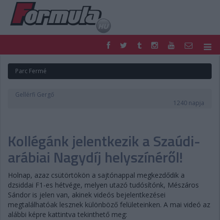
F1
PARC FERMÉ
Parc Fermé
FORMULA
MOTOR
NEMZETKÖZI
HAZAI
Gellérfi Gergő
RETRO
EGYÉB
1240 napja
PODCAST
SHOP
LIVE
TIPPJÁTÉK
Kollégánk jelentkezik a Szaúdi-
DIGITÁLIS MAGAZIN
PONTÁLLÁSOK
VERSENYNAPTÁRAK
arábiai Nagydíj helyszínéről!
Holnap, azaz csütörtökön a sajtónappal megkezdődik a
dzsiddai F1-es hétvége, melyen utazó tudósítónk, Mészáros
Sándor is jelen van, akinek videós bejelentkezései
megtalálhatóak lesznek különböző felületeinken. A mai videó az
alábbi képre kattintva tekinthető meg: