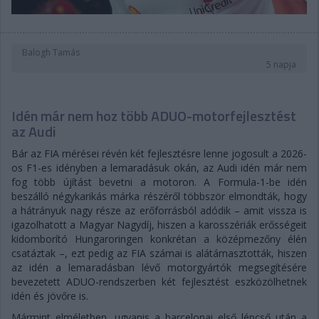
Balogh Tamás
5 napja
Idén már nem hoz több ADUO-motorfejlesztést
az Audi
Bár az FIA mérései révén két fejlesztésre lenne jogosult a 2026-
os F1-es idényben a lemaradásuk okán, az Audi idén már nem
fog több újítást bevetni a motoron. A Formula-1-be idén
beszálló négykarikás márka részéről többször elmondták, hogy
a hátrányuk nagy része az erőforrásból adódik – amit vissza is
igazolhatott a Magyar Nagydíj, hiszen a karosszériák erősségeit
kidomborító Hungaroringen konkrétan a középmezőny élén
csatáztak –, ezt pedig az FIA számai is alátámasztották, hiszen
az idén a lemaradásban lévő motorgyártók megsegítésére
bevezetett ADUO-rendszerben két fejlesztést eszközölhetnek
idén és jövőre is.
Mármint elméletben, ugyanis a barcelonai első lépcső után a