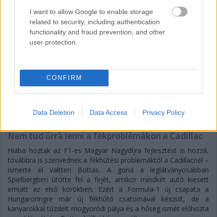
I want to allow Google to enable storage
related to security, including authentication
functionality and fraud prevention, and other
user protection.
CONFIRM
Balogh Tamás
3 napja
Data Deletion
Data Access
Privacy Policy
Nem tud úrrá lenni a fékproblémákon a Cadillac
Hiába hoztak az F1-es Magyar Nagydíjra fejlesztést is hozzá,
továbbra is szenvednek a fékhűtési problémáktól a Cadillacnél –
ismerte el Valtteri Bottas. A gond a leglátványosabban
Spielbergben ütötte fel a fejét, amikor mindkét autó kiesett
emiatt az első körökben. Ezért a Formula-1 új csapata a
Hungaroringre már új fékhűtő csatornával készült, de a
kanyarokkal tűzdelt mogyoródi pálya és a hőség ismét előhozta