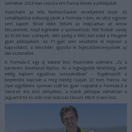
szériában 2023-ban csúcsra érő francia követi a példájukat.
Pourchaire az Alfa Romeo/Sauber neveltjeként teszt- és
tartalékpilótai státuszig jutott a Formula-1-ben, de ülést egyszer
sem kapott. Rövid időre feltűnt az IndyCarban az Arrow
McLarennél, majd leginkább a sportautózás felé fordult: tavaly
az ELMS-ben szerepelt, idén pedig a WEC-ben indul a Peugeot
gyári pilótájaként. Az F1-gyel sem veszítette el teljesen a
kapcsolatot, a Mercedes igazolta le fejlesztőversenyzőnek az
idei esztendőre.
A Formula-E egy új kaland lesz Pourchaire számára: „Ez a
karrierem következő lépése, és a legnagyobb lehetőség, amit
eddig kaptam együléses sorozatokban” – fogalmazott a
bejelentés kapcsán a még mindig csupán 22 éves francia. Az
Opel egyébként újonnan száll be gyári csapattal a Formula-E a
Gen4-es éra első idényében, a másik pilótájuk várhatóan a
Jaguartól tíz év után már biztosan távozó Mitch Evans lesz.