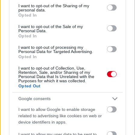
not limited to your visit or usage behaviour. You may click to
I want to opt-out of the Sharing of my
personal data.
grant or deny consent to Google and its third-party tags to
Opted In
use your data for below specified purposes in below Google
consent section.
I want to opt-out of the Sale of my
Personal Data.
Opted In
I want to opt-out of processing my
Personal Data for Targeted Advertising.
Opted In
I want to opt-out of Collection, Use,
Retention, Sale, and/or Sharing of my
Personal Data that Is Unrelated with the
Kövess minket a Facebookon
Purposes for which it was collected.
Opted Out
Google consents
I want to allow Google to enable storage
related to advertising like cookies on web or
Parc Fermé
device identifiers in apps.
2 órája
I want to allow my user data to be sent to