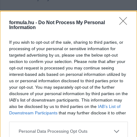
formula.hu -
Do Not Process My Personal
Information
If you wish to opt-out of the sale, sharing to third parties, or
Egy világbajnok és egy újonc a Gresini Ducatinál
processing of your personal or sensitive information for
targeted advertising by us, please use the below opt-out
section to confirm your selection. Please note that after your
opt-out request is processed you may continue seeing
interest-based ads based on personal information utilized by
us or personal information disclosed to third parties prior to
Hallgasd meg a Formula Podcast
your opt-out. You may separately opt-out of the further
legfrissebb adását!
disclosure of your personal information by third parties on the
IAB’s list of downstream participants. This information may
also be disclosed by us to third parties on the
IAB’s List of
Downstream Participants
that may further disclose it to other
third parties.
Please note that this website/app uses one or more Google
Personal Data Processing Opt Outs
services and may gather and store information including but