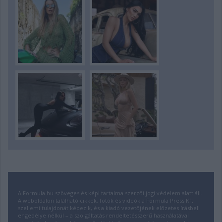
A Formula.hu szöveges és képi tartalma szerzői jogi védelem alatt áll.
A weboldalon található cikkek, fotók és videók a Formula Press Kft.
szellemi tulajdonát képezik, és a kiadó vezetőjének előzetes írásbeli
engedélye nélkül – a szolgáltatás rendeltetésszerű használatával