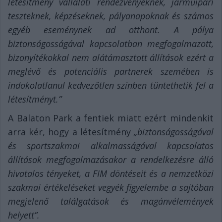
létesítmény vállalati rendezvényeknek, járműipari
teszteknek, képzéseknek, pályanapoknak és számos
egyéb eseménynek ad otthont. A pálya
biztonságosságával kapcsolatban megfogalmazott,
bizonyítékokkal nem alátámasztott állítások ezért a
meglévő és potenciális partnerek szemében is
indokolatlanul kedvezőtlen színben tüntethetik fel a
létesítményt.”
A Balaton Park a fentiek miatt ezért mindenkit
arra kér, hogy a létesítmény
„biztonságosságával
és sportszakmai alkalmasságával kapcsolatos
állítások megfogalmazásakor a rendelkezésre álló
hivatalos tényeket, a FIM döntéseit és a nemzetközi
szakmai értékeléseket vegyék figyelembe a sajtóban
megjelenő találgatások és magánvélemények
helyett”.