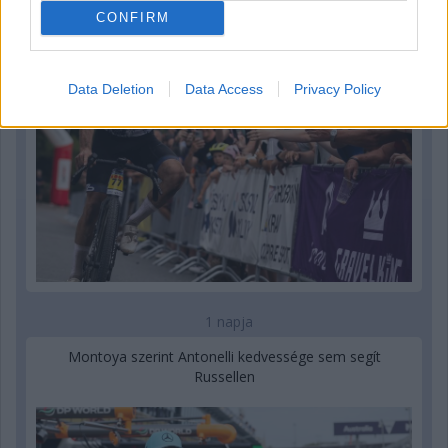
CONFIRM
Data Deletion
Data Access
Privacy Policy
1 napja
Montoya szerint Antonelli kedvessége sem segít
Russellen