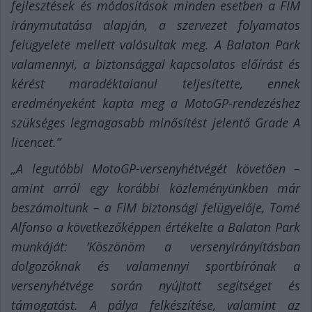
fejlesztések és módosítások minden esetben a FIM
iránymutatása alapján, a szervezet folyamatos
felügyelete mellett valósultak meg. A Balaton Park
valamennyi, a biztonsággal kapcsolatos előírást és
kérést maradéktalanul teljesítette, ennek
eredményeként kapta meg a MotoGP-rendezéshez
szükséges legmagasabb minősítést jelentő Grade A
licencet.”
„A legutóbbi MotoGP-versenyhétvégét követően –
amint arról egy korábbi közleményünkben már
beszámoltunk – a FIM biztonsági felügyelője, Tomé
Alfonso a következőképpen értékelte a Balaton Park
munkáját: ’Köszönöm a versenyirányításban
dolgozóknak és valamennyi sportbírónak a
versenyhétvége során nyújtott segítséget és
támogatást. A pálya felkészítése, valamint az