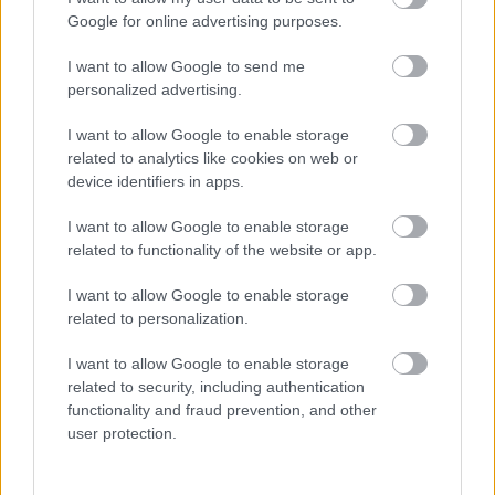
Google for online advertising purposes.
Óriási bevétel-visszaesést könyvelhetett el az F1 a
második negyedévben
I want to allow Google to send me
personalized advertising.
I want to allow Google to enable storage
related to analytics like cookies on web or
device identifiers in apps.
I want to allow Google to enable storage
related to functionality of the website or app.
I want to allow Google to enable storage
related to personalization.
I want to allow Google to enable storage
related to security, including authentication
5 órája
functionality and fraud prevention, and other
user protection.
Kerékpáros világbajnokságra kvalifikálta magát Bottas az
F1-es nyári szünetben