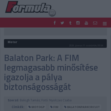
F1
PARC FERMÉ
FORMULA
MOTOR
Motor
NEMZETKÖZI
HAZAI
2026. június 11. csütörtök, 05:54
RETRO
EGYÉB
Balaton Park: A FIM
PODCAST
SHOP
legmagasabb minősítése
LIVE
TIPPJÁTÉK
DIGITÁLIS MAGAZIN
PONTÁLLÁSOK
igazolja a pálya
VERSENYNAPTÁRAK
biztonságosságát
Szerző:
Balogh Tamás; Fotó: Nyolczas Csaba
Címkék:
MOTOGP
FIM
BALATONPARKCIRCUIT