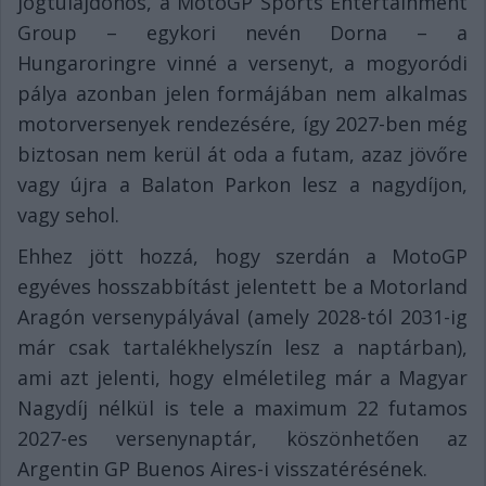
jogtulajdonos, a MotoGP Sports Entertainment
Group – egykori nevén Dorna – a
Hungaroringre vinné a versenyt, a mogyoródi
pálya azonban jelen formájában nem alkalmas
motorversenyek rendezésére, így 2027-ben még
biztosan nem kerül át oda a futam, azaz jövőre
vagy újra a Balaton Parkon lesz a nagydíjon,
vagy sehol.
Ehhez jött hozzá, hogy szerdán a MotoGP
egyéves hosszabbítást jelentett be a Motorland
Aragón versenypályával (amely 2028-tól 2031-ig
már csak tartalékhelyszín lesz a naptárban),
ami azt jelenti, hogy elméletileg már a Magyar
Nagydíj nélkül is tele a maximum 22 futamos
2027-es versenynaptár, köszönhetően az
Argentin GP Buenos Aires-i visszatérésének.