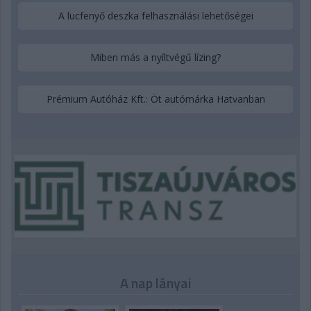
A lucfenyő deszka felhasználási lehetőségei
Miben más a nyíltvégű lízing?
Prémium Autóház Kft.: Öt autómárka Hatvanban
A nap lányai