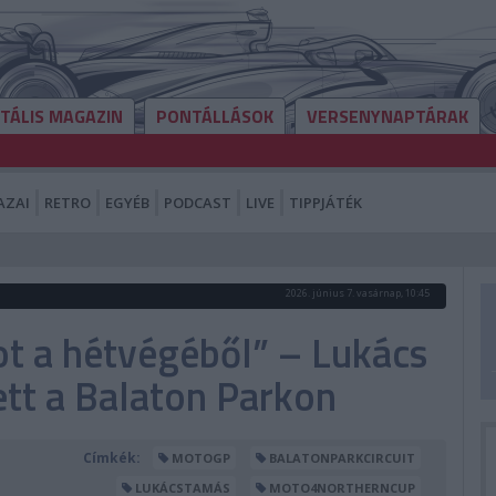
ITÁLIS MAGAZIN
PONTÁLLÁSOK
VERSENYNAPTÁRAK
AZAI
RETRO
EGYÉB
PODCAST
LIVE
TIPPJÁTÉK
2026. június 7. vasárnap, 10:45
t a hétvégéből” – Lukács
tt a Balaton Parkon
Címkék:
MOTOGP
BALATONPARKCIRCUIT
LUKÁCSTAMÁS
MOTO4NORTHERNCUP