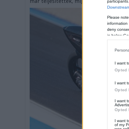
már teljesítettek, míg számára kvázi ism
participants
Downstream 
Please note
information 
deny consent
in below Go
Persona
I want t
Opted 
I want t
Opted 
I want 
Advertis
Opted 
I want t
of my P
was col