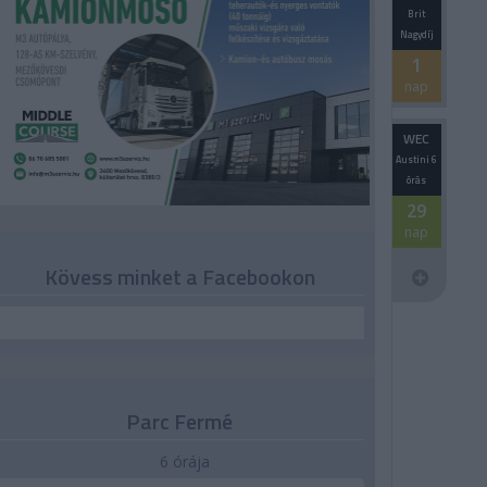
Brit
Nagydíj
1
nap
WEC
Austini 6
órás
29
nap
Kövess minket a Facebookon
Parc Fermé
6 órája