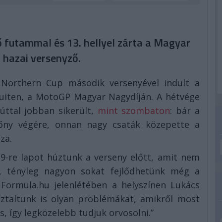
ő futammal és 13. hellyel zárta a Magyar
 hazai versenyző.
Northern Cup második versenyével indult a
cuiten, a MotoGP Magyar Nagydíján. A hétvége
úttal jobban sikerült,
mint szombaton
: bár a
ezőny végére, onnan nagy csaták közepette a
za.
19-re lapot húztunk a verseny előtt, amit nem
, tényleg nagyon sokat fejlődhetünk még a
a Formula.hu jelenlétében a helyszínen Lukács
ztaltunk is olyan problémákat, amikről most
, így legközelebb tudjuk orvosolni.”