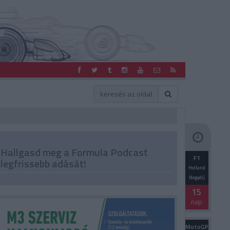
Hallgasd meg a Formula Podcast
F1
legfrissebb adását!
Holland
Nagydíj
15
nap
MotoGP