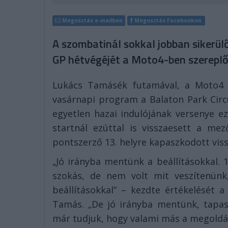
Megosztás e-mailben
Megosztás Facebookon
A szombatinál sokkal jobban sikerül
GP hétvégéjét a Moto4-ben szereplő
Lukács Tamásék futamával, a Moto4 
vasárnapi program a Balaton Park Cir
egyetlen hazai indulójának versenye ez
startnál ezúttal is visszaesett a m
pontszerző 13. helyre kapaszkodott viss
„Jó irányba mentünk a beállításokkal. 
szokás, de nem volt mit veszítenünk
beállításokkal” – kezdte értékelését 
Tamás. „De jó irányba mentünk, tapas
már tudjuk, hogy valami más a megoldás