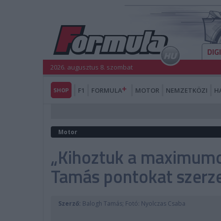
DIG
2026. augusztus 8. szombat
SHOP
F1
FORMULA
MOTOR
NEMZETKÖZI
H
Motor
„Kihoztuk a maximumo
Tamás pontokat szerze
Szerző:
Balogh Tamás; Fotó: Nyolczas Csaba