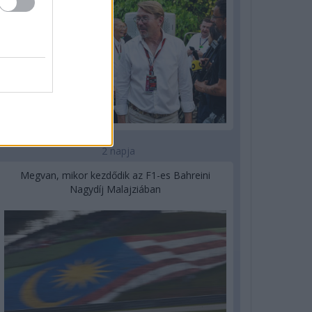
2 napja
Megvan, mikor kezdődik az F1-es Bahreini
Nagydíj Malajziában