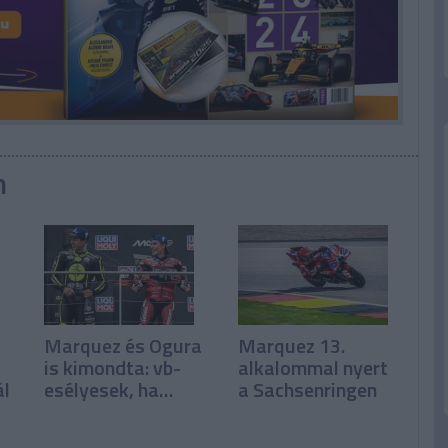
n
Marquez és Ogura
Marquez 13.
is kimondta: vb-
alkalommal nyert
ál
esélyesek, ha…
a Sachsenringen