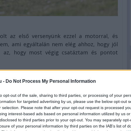
volt az első versenyünk ezzel a motorral, és
ttem, ami egyáltalán nem elég ahhoz, hogy jól
n az, hogy most végig csatáztam és pontot
y más fékkel megyünk, mint a többiek, emiatt
 fék használatával” – tette hozzá a 16 éves
u -
Do Not Process My Personal Information
sszafogta a teljesítményemet, de odatettem
ból, úgyhogy örülök, hogy megtettem mindent
to opt-out of the sale, sharing to third parties, or processing of your per
formation for targeted advertising by us, please use the below opt-out s
r selection. Please note that after your opt-out request is processed y
eing interest-based ads based on personal information utilized by us or
amás elmondta, hogy ilyen téren is hátrányban
disclosed to third parties prior to your opt-out. You may separately opt-
i tagjával szemben, akik két versenyhétvégét
losure of your personal information by third parties on the IAB’s list of