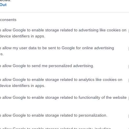
Out
consents
ung: tegnap túl gyorsan engedtem ki, ma túl
o allow Google to enable storage related to advertising like cookies on
evice identifiers in apps.
végét… Úgy gondolom, Brnóban már jól fog
ván nem segít, hogy utolsó vagyok az első
o allow my user data to be sent to Google for online advertising
ttem volna, ha már a startnál megkezdhetem a
s.
to allow Google to send me personalized advertising.
n is haladt, de az utolsó körben két helyet is
sen normális utolsó körös kemény manőver volt
o allow Google to enable storage related to analytics like cookies on
evice identifiers in apps.
az utolsó sikánnál a kanyarbemenetén hibázott
t még egy helyet „De szerintem az, hogy ott
o allow Google to enable storage related to functionality of the website
, az mindenképp biztató.”
zott a hazai hétvégéjéről, meg persze sok-sok
o allow Google to enable storage related to personalization.
ni ezt a sok támogatást: nem volt még ilyen
o allow Google to enable storage related to security, including