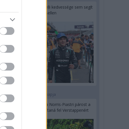
Montoya szerint Antonelli kedvessége sem segít
Russellen
2 napja
Hakkinen megtartaná a Norris-Piastri párost a
McLarennél, nem borítaná fel Verstappenért