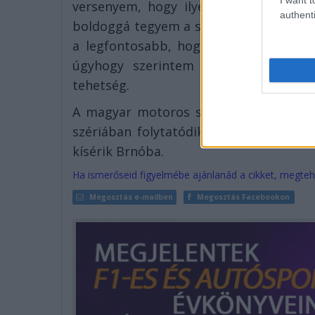
versenyem, hogy ilyen sokan jöttek,
authenti
boldoggá tegyem a szurkolókat. Gáborr
a legfontosabb, hogy befejezzem a ver
úgyhogy szerintem kihoztuk a maxim
tehetség.
A magyar motoros számára a jövő hé
szériában folytatódik a szezon, majd
kísérik Brnóba.
Ha ismerőseid figyelmébe ajánlanád a cikket, megteh
Megosztás e-mailben
Megosztás Facebookon