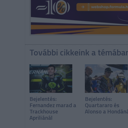
További cikkeink a témába
Bejelentés:
Bejelentés:
Fernandez marad a
Quartararo és
Trackhouse
Alonso a Hondán
Apriliánál