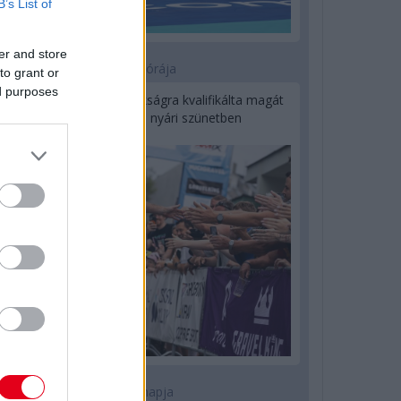
B’s List of
er and store
14 órája
to grant or
ed purposes
Kerékpáros világbajnokságra kvalifikálta magát
Bottas az F1-es nyári szünetben
1 napja