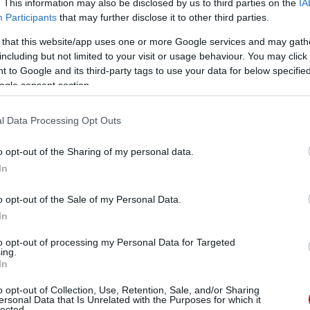
eretlen volt a technika.
. This information may also be disclosed by us to third parties on the
IA
Participants
that may further disclose it to other third parties.
 that this website/app uses one or more Google services and may gath
including but not limited to your visit or usage behaviour. You may click 
 to Google and its third-party tags to use your data for below specifi
ogle consent section.
l Data Processing Opt Outs
o opt-out of the Sharing of my personal data.
In
o opt-out of the Sale of my Personal Data.
In
to opt-out of processing my Personal Data for Targeted
ing.
In
o opt-out of Collection, Use, Retention, Sale, and/or Sharing
ersonal Data that Is Unrelated with the Purposes for which it
lected.