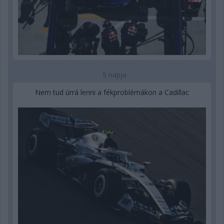
5 napja
Nem tud úrrá lenni a fékproblémákon a Cadillac