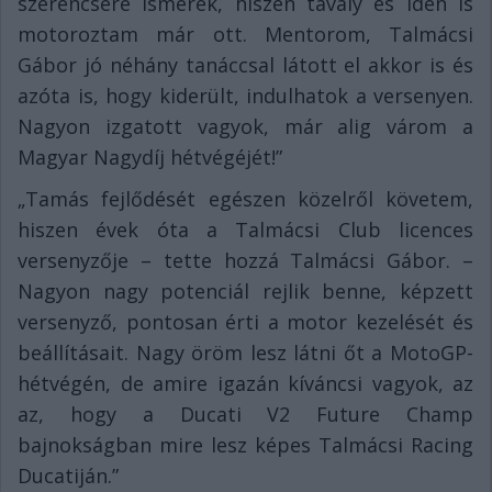
szerencsére ismerek, hiszen tavaly és idén is
motoroztam már ott. Mentorom, Talmácsi
Gábor jó néhány tanáccsal látott el akkor is és
azóta is, hogy kiderült, indulhatok a versenyen.
Nagyon izgatott vagyok, már alig várom a
Magyar Nagydíj hétvégéjét!”
„Tamás fejlődését egészen közelről követem,
hiszen évek óta a Talmácsi Club licences
versenyzője – tette hozzá Talmácsi Gábor. –
Nagyon nagy potenciál rejlik benne, képzett
versenyző, pontosan érti a motor kezelését és
beállításait. Nagy öröm lesz látni őt a MotoGP-
hétvégén, de amire igazán kíváncsi vagyok, az
az, hogy a Ducati V2 Future Champ
bajnokságban mire lesz képes Talmácsi Racing
Ducatiján.”