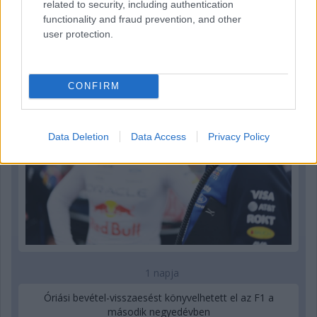
related to security, including authentication
21 órája
functionality and fraud prevention, and other
Sajtó: Az Aston Martintól érkezik Lambiase utódja a Red
user protection.
Bullhoz?
CONFIRM
Data Deletion
Data Access
Privacy Policy
1 napja
Óriási bevétel-visszaesést könyvelhetett el az F1 a
második negyedévben