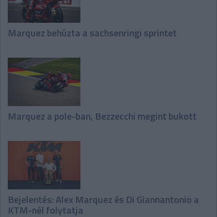
Marquez behúzta a sachsenringi sprintet
Marquez a pole-ban, Bezzecchi megint bukott
Bejelentés: Alex Marquez és Di Giannantonio a
KTM-nél folytatja