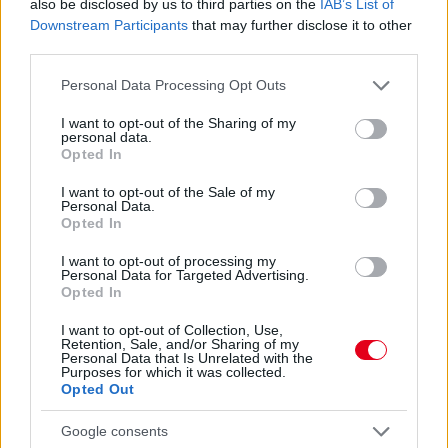
also be disclosed by us to third parties on the
IAB’s List of
Downstream Participants
that may further disclose it to other
third parties.
Please note that this website/app uses one or more Google
Personal Data Processing Opt Outs
services and may gather and store information including but
not limited to your visit or usage behaviour. You may click to
I want to opt-out of the Sharing of my
personal data.
grant or deny consent to Google and its third-party tags to
Opted In
use your data for below specified purposes in below Google
8 órája
consent section.
I want to opt-out of the Sale of my
Personal Data.
„Jó látni, hogy közel az álom” – Camara az F1-es
Opted In
pletykákról
I want to opt-out of processing my
Personal Data for Targeted Advertising.
Opted In
I want to opt-out of Collection, Use,
Retention, Sale, and/or Sharing of my
Personal Data that Is Unrelated with the
Purposes for which it was collected.
Opted Out
Google consents