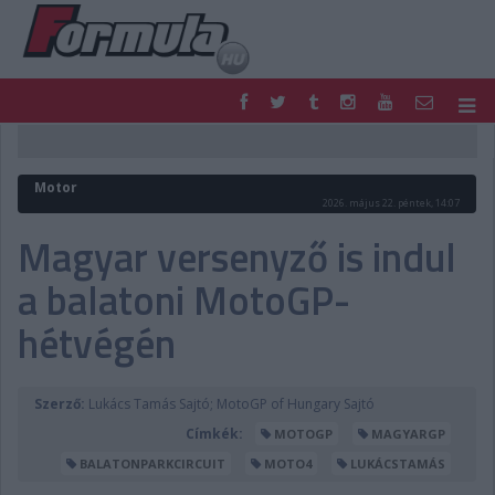
F1
PARC FERMÉ
FORMULA
MOTOR
Motor
NEMZETKÖZI
HAZAI
2026. május 22. péntek, 14:07
RETRO
EGYÉB
Magyar versenyző is indul
PODCAST
SHOP
a balatoni MotoGP-
LIVE
TIPPJÁTÉK
DIGITÁLIS MAGAZIN
PONTÁLLÁSOK
hétvégén
VERSENYNAPTÁRAK
Szerző:
Lukács Tamás Sajtó; MotoGP of Hungary Sajtó
Címkék:
MOTOGP
MAGYARGP
BALATONPARKCIRCUIT
MOTO4
LUKÁCSTAMÁS