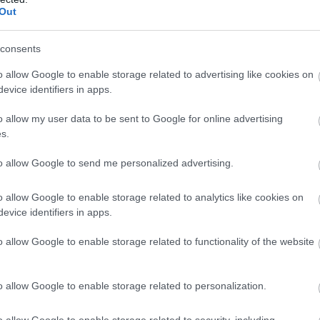
Out
consents
ép fel, ami most továbbjutást ér – Tsunoda, Bearman,
zóna.
o allow Google to enable storage related to advertising like cookies on
evice identifiers in apps.
enépesedni a pálya: közepesen jön ki Albon (aki a hetedik
o allow my user data to be sent to Google for online advertising
Mercedes, valamint Alonso is.
s.
c újra nekifut, lassabb első, de lila középső szektorral fellép
to allow Google to send me personalized advertising.
ent!
o allow Google to enable storage related to analytics like cookies on
evice identifiers in apps.
sell és Antonelli hatodik és nyolcadik helyre lépett fel. A brit
eltűnt a kvalifikáción.
o allow Google to enable storage related to functionality of the website
 a két Ferrari lemaradása azonban közel három tized az első
o allow Google to enable storage related to personalization.
gy gumin próbálkozott.
o allow Google to enable storage related to security, including