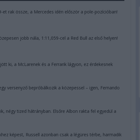
-et rak össze, a Mercedes idén először a pole-pozícióban!
özepesen jobb nála, 1:11,059-cel a Red Bull az első helyen!
ött ki, a McLarenek és a Ferrarik lágyon, ez érdekesnek
egy versenyző bepróbálkozik a közepessel – igen, Fernando
k, négy tized hátrányban. Elsőre Albon rakta fel egyedül a
hez képest, Russell azonban csak a légüres térbe, harmadik