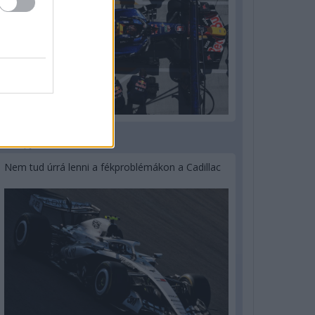
3 napja
Nem tud úrrá lenni a fékproblémákon a Cadillac