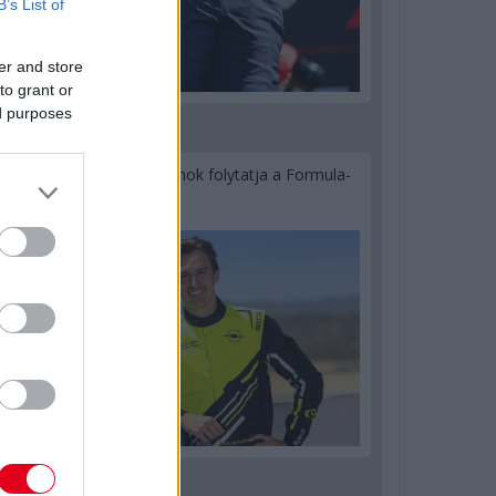
B’s List of
er and store
to grant or
ed purposes
2 napja
Újabb korábbi F2-es bajnok folytatja a Formula-
E-ben
2 napja