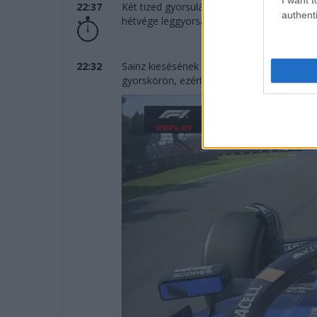
22:37
Két tized gyorsulás a Q2 elején: Alonso ny
authenti
hétvége leggyorsabb körével vezet a két M
22:32
Sainz kiesésének oka: Hadjar „masszívan fel
gyorskörön, ezért minden bizonnyal büntet