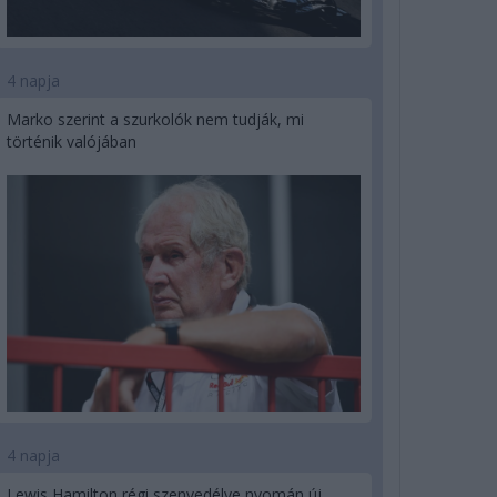
4 napja
Marko szerint a szurkolók nem tudják, mi
történik valójában
4 napja
Lewis Hamilton régi szenvedélye nyomán új