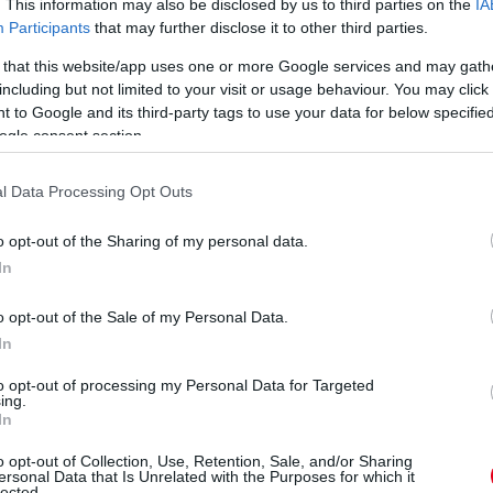
. This information may also be disclosed by us to third parties on the
IA
Participants
that may further disclose it to other third parties.
 that this website/app uses one or more Google services and may gath
including but not limited to your visit or usage behaviour. You may click 
és fináléra számítunk!
 to Google and its third-party tags to use your data for below specifi
ogle consent section.
empóját, elsőként jut tovább a Q1-be, hét századon belül van
l Data Processing Opt Outs
 valamint az ötödik Piastri sincs túl messze.
jar jutnak még tovább.
o opt-out of the Sharing of my personal data.
In
s rajtbüntetése alapján az utolsó helyről indul majd, továbbá
o opt-out of the Sale of my Personal Data.
In
to opt-out of processing my Personal Data for Targeted
 továbbjutó helyre, de aztán Hadjar tolta le őt – Alonso pedig
ing.
ik helyre.
In
o opt-out of Collection, Use, Retention, Sale, and/or Sharing
ersonal Data that Is Unrelated with the Purposes for which it
l, ezzel fellép az első helyre – Antonelli nyolcadik, miközben
lected.