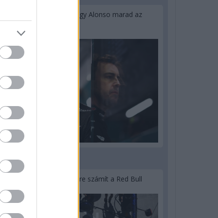
Newey biztos benne, hogy Alonso marad az
Aston Martinnál
3 napja
Lassuló fejlesztési ütemre számít a Red Bull