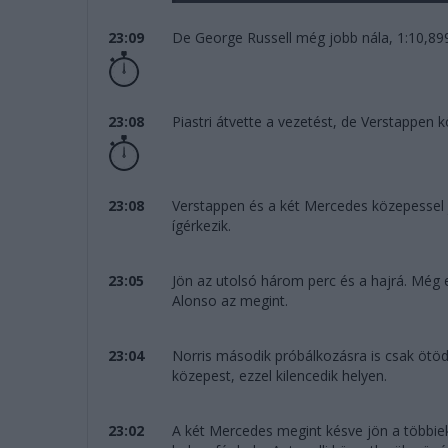
23:09
De George Russell még jobb nála, 1:10,899
23:08
Piastri átvette a vezetést, de Verstappen k
23:08
Verstappen és a két Mercedes közepessel j
ígérkezik.
23:05
Jön az utolsó három perc és a hajrá. Még 
Alonso az megint.
23:04
Norris második próbálkozásra is csak ötödi
közepest, ezzel kilencedik helyen.
23:02
A két Mercedes megint késve jön a többiek