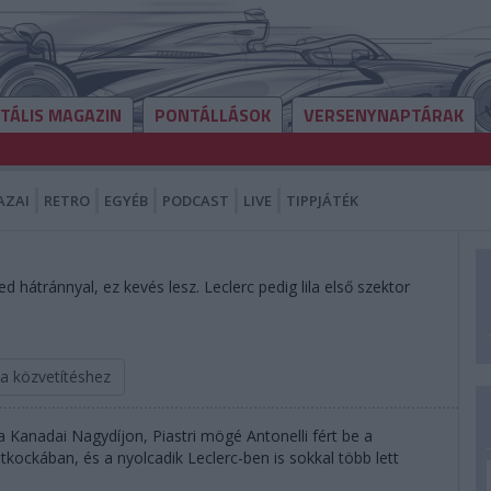
ITÁLIS MAGAZIN
PONTÁLLÁSOK
VERSENYNAPTÁRAK
AZAI
RETRO
EGYÉB
PODCAST
LIVE
TIPPJÁTÉK
d hátránnyal, ez kevés lesz. Leclerc pedig lila első szektor
 a közvetítéshez
a Kanadai Nagydíjon, Piastri mögé Antonelli fért be a
kockában, és a nyolcadik Leclerc-ben is sokkal több lett