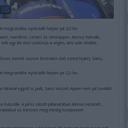
l megcsinálta: nyolcadik helyen jut Q2-be.
astri, Hamilton, Leclerc és Verstappen. Alonso hatodik,
olt egy lila első szektorja a végén, ami után elvette.
n, kiesett viszont Bortoleto (hét ezred híján!), Sainz,
l megcsinálta: nyolcadik helyen jut Q2-be.
 hibával együtt is javít, Sainz viszont éppen nem jut tovább!
 a második. A piros zászló pillanatában Alonso vezetett,
k – ráadásul az Astonon még mindig közepesen!