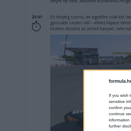
helyre fér bele, Antonelli közvetlenül mögé
23:01
Ez tényleg szoros, de egyelőre csak két ve
gyorsabb Leclerc-nél – ehhez képest Verst
közben elszúrta az utolsó kanyart, neki null
formula.h
If you wish 
sensitive in
confirm you
continue se
information 
further disc