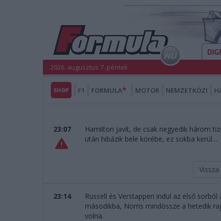
DIG
2026. augusztus 7. péntek
SHOP
F1
FORMULA
MOTOR
NEMZETKÖZI
H
23:07
Hamilton javít, de csak negyedik három tize
után hibázik bele körébe, ez sokba kerül…
Vissza
23:14
Russell és Verstappen indul az első sorból 
másodikba, Norris mindössze a hetedik rajt
volna.