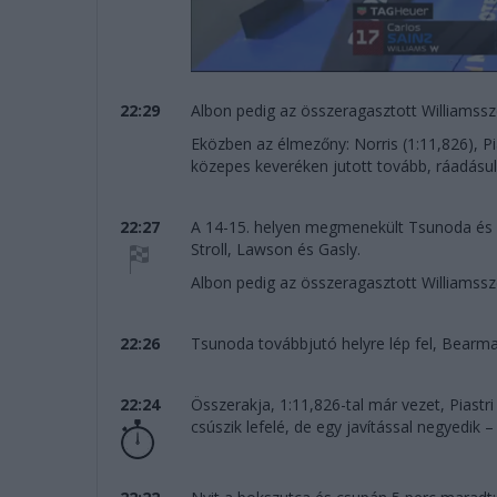
22:29
Albon pedig az összeragasztott Williamssze
Eközben az élmezőny: Norris (1:11,826), Pi
közepes keveréken jutott tovább, ráadásul v
22:27
A 14-15. helyen megmenekült Tsunoda és Oco
Stroll, Lawson és Gasly.
Albon pedig az összeragasztott Williamssze
22:26
Tsunoda továbbjutó helyre lép fel, Bearman
22:24
Összerakja, 1:11,826-tal már vezet, Piastri
csúszik lefelé, de egy javítással negyedi