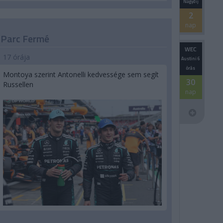
Nagydíj
2
nap
Parc Fermé
WEC
17 órája
Austini 6
órás
Montoya szerint Antonelli kedvessége sem segít
30
Russellen
nap