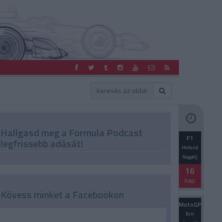
Hallgasd meg a Formula Podcast
F1
legfrissebb adását!
Holland
Nagydíj
16
nap
Kövess minket a Facebookon
MotoGP
Brit