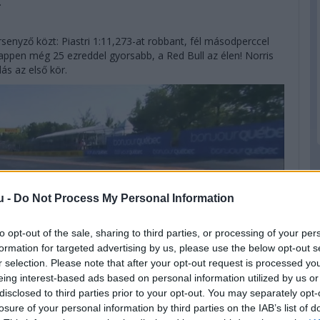
.
rsenyző közt: Piastri 1:11,273-at robbant, fél másodperccel
appen még 25 ezreddel gyorsabb, a Red Bull az élen! Norris
ás az első kör.
u -
Do Not Process My Personal Information
to opt-out of the sale, sharing to third parties, or processing of your per
formation for targeted advertising by us, please use the below opt-out s
r selection. Please note that after your opt-out request is processed y
eing interest-based ads based on personal information utilized by us or
disclosed to third parties prior to your opt-out. You may separately opt-
losure of your personal information by third parties on the IAB’s list of