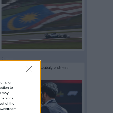
2 napja
Ilyen lehet a jövő F1-es szabályrendszere
Domenicali szerint
sonal or
ection to
ou may
 personal
out of the
 downstream