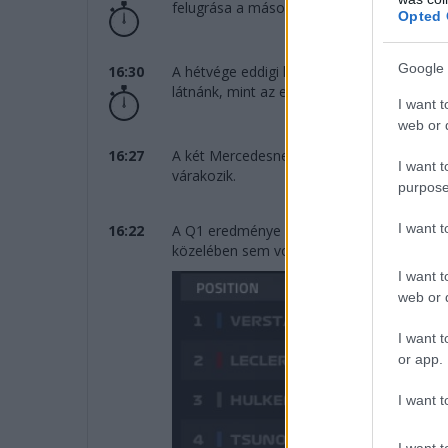
felugrása a második helyre, három száza
Opted 
Google 
16:30
A hétvége eddigi legjobbját Verstappen f
látnánk, mint az edzéseken. Mögötte Pere
I want t
web or d
16:27
A két Mercedesnek volt a legsietősebb a Q
I want t
várakozik.
purpose
I want 
16:22
A Q1 eredménye – azért emlékezzünk rá, V
közelében sem volt.
I want t
web or d
I want t
or app.
I want t
I want t