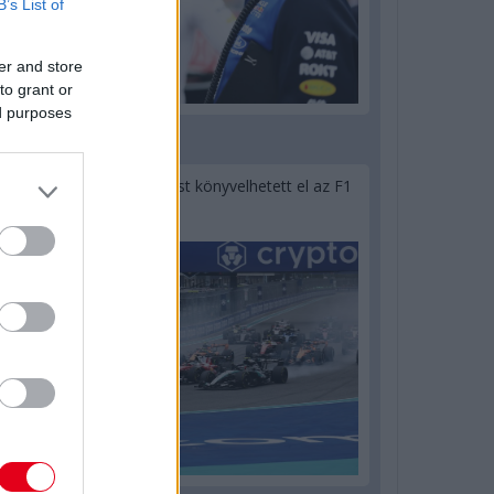
B’s List of
er and store
to grant or
ed purposes
1 napja
Óriási bevétel-visszaesést könyvelhetett el az F1
a második negyedévben