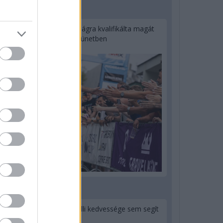
1 napja
Kerékpáros világbajnokságra kvalifikálta magát
Bottas az F1-es nyári szünetben
2 napja
Montoya szerint Antonelli kedvessége sem segít
Russellen