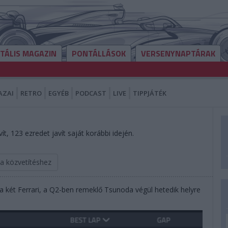
ITÁLIS MAGAZIN
PONTÁLLÁSOK
VERSENYNAPTÁRAK
AZAI
RETRO
EGYÉB
PODCAST
LIVE
TIPPJÁTÉK
t, 123 ezredet javít saját korábbi idején.
 a közvetítéshez
két Ferrari, a Q2-ben remeklő Tsunoda végül hetedik helyre