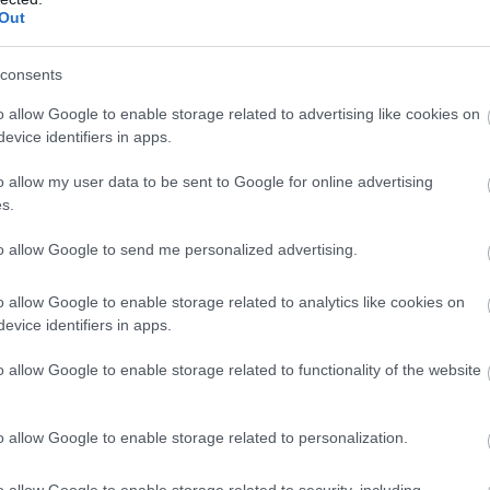
ddal a monacói mögé!
Out
consents
utja meg, 1:15,386 – mintha egy egészen más versenyzőt
z és Hülkenberg, majd a két Mercedes.
o allow Google to enable storage related to advertising like cookies on
evice identifiers in apps.
2 elején. a két Ferrari és két McLaren egyelőre a bokszban
o allow my user data to be sent to Google for online advertising
s.
to allow Google to send me personalized advertising.
erstappen először szerepel a hétvégén az első helyen, eddig
o allow Google to enable storage related to analytics like cookies on
evice identifiers in apps.
o allow Google to enable storage related to functionality of the website
o allow Google to enable storage related to personalization.
o allow Google to enable storage related to security, including