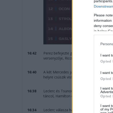
participants
Downstream 
Please note
information 
deny consent
in below Go
Persona
16:42
Perez befejezte gyorskörét, de 15 ezredmá
I want t
versenyzője, Ricciardo jut tovább – a két RB
Opted 
16:40
A két Mercedes javít, Hülkenberg azonban e
I want t
helyre csúszik vissza!
Opted 
I want 
16:38
Leclerc és Tsunoda mögött Verstappen, Pia
Advertis
táncol, Hamilton csak a 10., Russell a 11. 
Opted 
I want t
of my P
16:34
Leclerc válasza hat századdal gyorsabb (1
was col