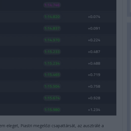
m eleget, Piastri megelőzi csapattársát, az ausztrálé a