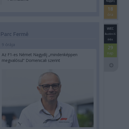
Nagydíj
18
óra
WEC
Parc Fermé
Austini 6
órás
9 órája
29
nap
Az F1-es Német Nagydíj „mindenképpen
megvalósul” Domenicali szerint