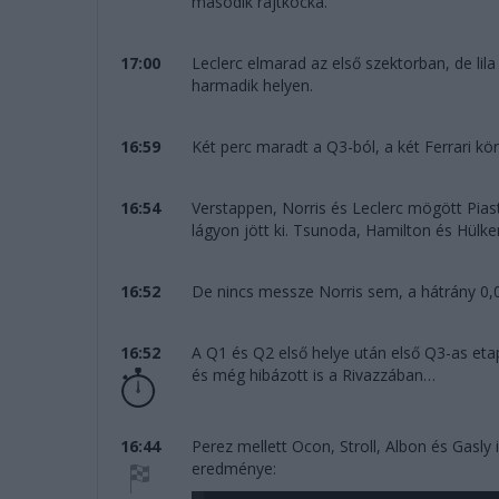
második rajtkocka.
17:00
Leclerc elmarad az első szektorban, de li
harmadik helyen.
16:59
Két perc maradt a Q3-ból, a két Ferrari kör
16:54
Verstappen, Norris és Leclerc mögött Pias
lágyon jött ki. Tsunoda, Hamilton és Hülke
16:52
De nincs messze Norris sem, a hátrány 0,0
16:52
A Q1 és Q2 első helye után első Q3-as eta
és még hibázott is a Rivazzában…
16:44
Perez mellett Ocon, Stroll, Albon és Gasly 
eredménye: