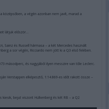
la a középsőben, a végén azonban nem javít, marad a
eit látjuk először…
tri, Sainz és Russell hármasa – a két Mercedes használt
nberg a sor végén, Ricciardo nem jött ki a Q3 első felében.
73 másodperc, és nagyjából ilyen messzire van tőle Leclerc.
pján Verstappen elképesztő, 1:14.869-es időt rakott össze –
is kiesik, bejut viszont Hülkenberg és két RB – a Q2