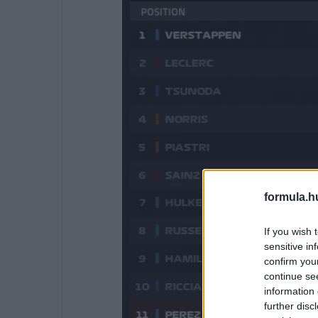
formula.h
If you wish 
sensitive in
confirm you
continue se
information 
further disc