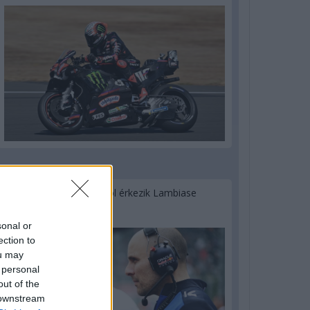
1 napja
Sajtó: Az Aston Martintól érkezik Lambiase
utódja a Red Bullhoz?
sonal or
ection to
ou may
 personal
out of the
 downstream