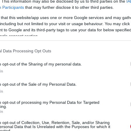
. This information may also be disclosed by us to third parties on the
IA
Participants
that may further disclose it to other third parties.
 that this website/app uses one or more Google services and may gath
including but not limited to your visit or usage behaviour. You may click 
 to Google and its third-party tags to use your data for below specifi
ogle consent section.
l Data Processing Opt Outs
sodperc híján kiesik. A kárára éppen a testvérautó
o opt-out of the Sharing of my personal data.
 bejut, az egyik Red Bull kiesik!
In
léjük jön be, a hatodik helyre – Perez viszont kieső, 11.
o opt-out of the Sale of my Personal Data.
In
to opt-out of processing my Personal Data for Targeted
stri és Norris – a két Mercedes azonban a kiesés határán
ing.
helyen. Következnek az utolsó percek.
In
o opt-out of Collection, Use, Retention, Sale, and/or Sharing
ersonal Data that Is Unrelated with the Purposes for which it
:15,328), ő az első – de az igazi meglepetés Tsunoda
lected.