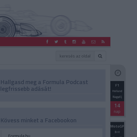
Hallgasd meg a Formula Podcast
F1
legfrissebb adását!
Holland
Nagydíj
14
nap
Kövess minket a Facebookon
MotoGP
Brit
Formula.hu