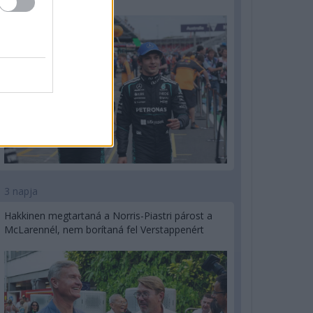
3 napja
Hakkinen megtartaná a Norris-Piastri párost a
McLarennél, nem borítaná fel Verstappenért