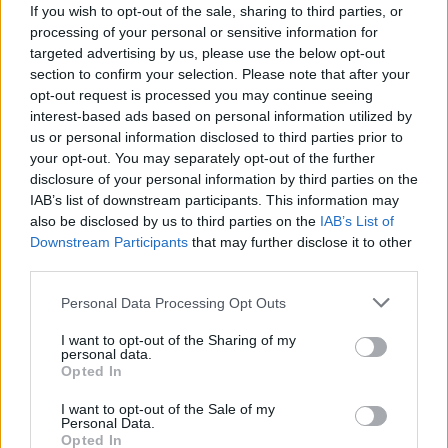
nem mondhatjuk azt, hogy elég kapaszkodót kaptunk a
If you wish to opt-out of the sale, sharing to third parties, or
várható eredményt illetően.
processing of your personal or sensitive information for
targeted advertising by us, please use the below opt-out
section to confirm your selection. Please note that after your
opt-out request is processed you may continue seeing
interest-based ads based on personal information utilized by
Hallgasd meg a Formula Podcast
us or personal information disclosed to third parties prior to
legfrissebb adását!
your opt-out. You may separately opt-out of the further
disclosure of your personal information by third parties on the
IAB’s list of downstream participants. This information may
also be disclosed by us to third parties on the
IAB’s List of
Downstream Participants
that may further disclose it to other
Kövess minket a Facebookon
third parties.
Please note that this website/app uses one or more Google
Personal Data Processing Opt Outs
services and may gather and store information including but
not limited to your visit or usage behaviour. You may click to
I want to opt-out of the Sharing of my
personal data.
grant or deny consent to Google and its third-party tags to
Opted In
use your data for below specified purposes in below Google
Parc Fermé
consent section.
I want to opt-out of the Sale of my
Personal Data.
1 órája
Opted In