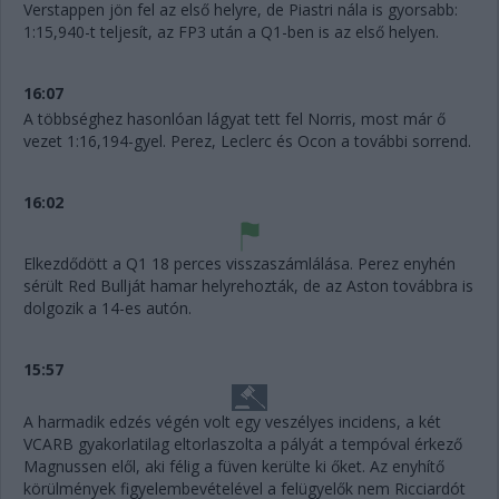
Verstappen jön fel az első helyre, de Piastri nála is gyorsabb:
1:15,940-t teljesít, az FP3 után a Q1-ben is az első helyen.
16:07
A többséghez hasonlóan lágyat tett fel Norris, most már ő
vezet 1:16,194-gyel. Perez, Leclerc és Ocon a további sorrend.
16:02
Elkezdődött a Q1 18 perces visszaszámlálása. Perez enyhén
sérült Red Bullját hamar helyrehozták, de az Aston továbbra is
dolgozik a 14-es autón.
15:57
A harmadik edzés végén volt egy veszélyes incidens, a két
VCARB gyakorlatilag eltorlaszolta a pályát a tempóval érkező
Magnussen elől, aki félig a füven kerülte ki őket. Az enyhítő
körülmények figyelembevételével a felügyelők nem Ricciardót