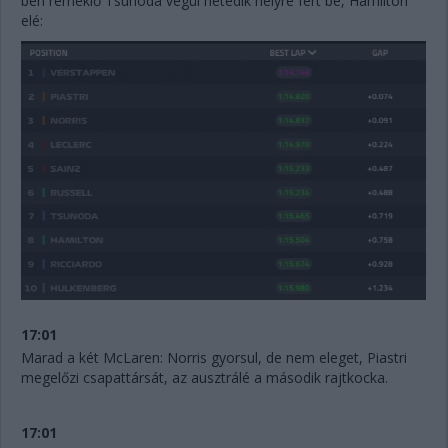
ben remeklő Tsunoda végül hetedik helyre fért be, Hamilton
elé:
17:01
Marad a két McLaren: Norris gyorsul, de nem eleget, Piastri
megelőzi csapattársát, az ausztrálé a második rajtkocka.
17:01