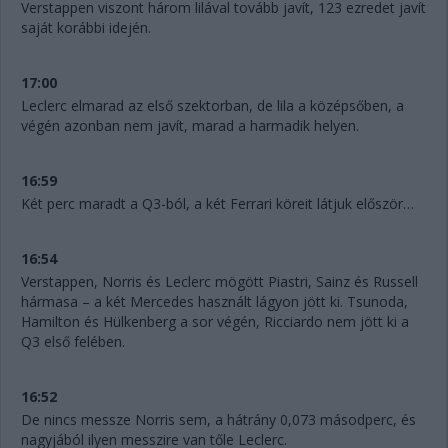
Verstappen viszont három lilával tovább javít, 123 ezredet javít
saját korábbi idején.
17:00
Leclerc elmarad az első szektorban, de lila a középsőben, a
végén azonban nem javít, marad a harmadik helyen.
16:59
Két perc maradt a Q3-ból, a két Ferrari köreit látjuk először…
16:54
Verstappen, Norris és Leclerc mögött Piastri, Sainz és Russell
hármasa – a két Mercedes használt lágyon jött ki. Tsunoda,
Hamilton és Hülkenberg a sor végén, Ricciardo nem jött ki a
Q3 első felében.
16:52
De nincs messze Norris sem, a hátrány 0,073 másodperc, és
nagyjából ilyen messzire van tőle Leclerc.