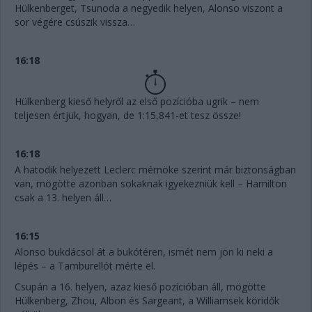
Hülkenberget, Tsunoda a negyedik helyen, Alonso viszont a
sor végére csúszik vissza…
16:18
Hülkenberg kieső helyről az első pozícióba ugrik – nem
teljesen értjük, hogyan, de 1:15,841-et tesz össze!
16:18
A hatodik helyezett Leclerc mérnöke szerint már biztonságban
van, mögötte azonban sokaknak igyekezniük kell – Hamilton
csak a 13. helyen áll…
16:15
Alonso bukdácsol át a bukótéren, ismét nem jön ki neki a
lépés – a Tamburellót mérte el.
Csupán a 16. helyen, azaz kieső pozícióban áll, mögötte
Hülkenberg, Zhou, Albon és Sargeant, a Williamsek köridők