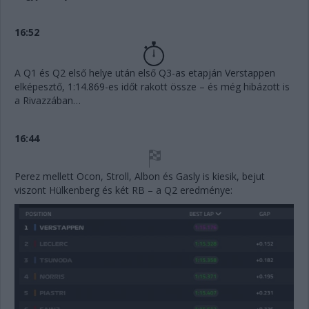
16:52
A Q1 és Q2 első helye után első Q3-as etapján Verstappen
elképesztő, 1:14.869-es időt rakott össze – és még hibázott is
a Rivazzában…
16:44
Perez mellett Ocon, Stroll, Albon és Gasly is kiesik, bejut
viszont Hülkenberg és két RB – a Q2 eredménye: