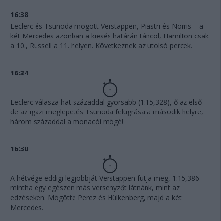
16:38
Leclerc és Tsunoda mögött Verstappen, Piastri és Norris – a
két Mercedes azonban a kiesés határán táncol, Hamilton csak
a 10., Russell a 11. helyen. Következnek az utolsó percek.
16:34
Leclerc válasza hat századdal gyorsabb (1:15,328), ő az első –
de az igazi meglepetés Tsunoda felugrása a második helyre,
három századdal a monacói mögé!
16:30
A hétvége eddigi legjobbját Verstappen futja meg, 1:15,386 –
mintha egy egészen más versenyzőt látnánk, mint az
edzéseken. Mögötte Perez és Hülkenberg, majd a két
Mercedes.