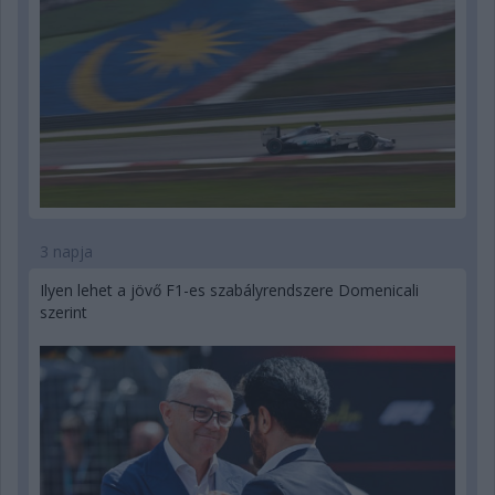
3 napja
Ilyen lehet a jövő F1-es szabályrendszere Domenicali
szerint