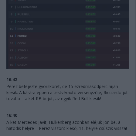
16:42
Perez befejezte gyorskörét, de 15 ezredmásodperc híján
kiesik. A kárára éppen a testvérautó versenyzője, Ricciardo jut
tovább – a két RB bejut, az egyik Red Bull kiesik!
16:40
A két Mercedes javít, Hülkenberg azonban eléjük jön be, a
hatodik helyre – Perez viszont kieső, 11. helyre csúszik vissza!