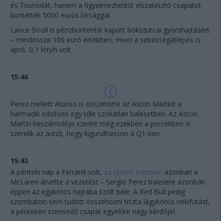
és Tsunodát, hanem a figyelmeztetést elszalasztó csapatot
büntették 5000 eurós bírsággal.
Lance Stroll is pénzbüntetést kapott bokszutcai gyorshajtásért
– mindössze 100 euró értékben, mivel a sebességátlépés is
apró, 0,1 km/h volt.
15:46
Perez mellett Alonso is összetörte az Aston Martint a
harmadik edzésen egy tőle szokatlan balesetben. Az Aston
Martin beszámolója szerint még ezekben a percekben is
szerelik az autót, hogy kigurulhasson a Q1-ben.
15:43
A pénteki nap a Ferrarié volt,
az utolsó edzésen
azonban a
McLaren átvette a vezetést – Sergio Perez balesete azonban
éppen az egykörös hajrába szólt bele. A Red Bull pedig
szombaton sem tudott összehozni tiszta lágykörös nekifutást,
a pénteken szenvedő csapat egyelőre nagy kérdőjel.