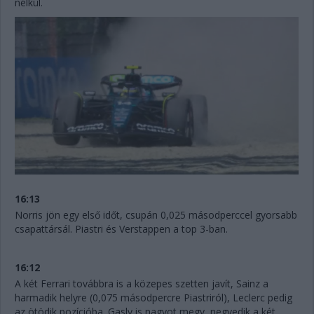
nélkül.
16:13
Norris jön egy első időt, csupán 0,025 másodperccel gyorsabb
csapattársál. Piastri és Verstappen a top 3-ban.
16:12
A két Ferrari továbbra is a közepes szetten javít, Sainz a
harmadik helyre (0,075 másodpercre Piastriról), Leclerc pedig
az ötödik pozícióba. Gasly is nagyot megy, negyedik a két