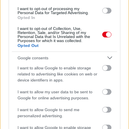
Az F1-es Német Nagydíj „mindenképpen megvalósul”
I want to opt-out of processing my
Domenicali szerint
Personal Data for Targeted Advertising.
Opted In
I want to opt-out of Collection, Use,
Retention, Sale, and/or Sharing of my
Personal Data that Is Unrelated with the
Purposes for which it was collected.
Opted Out
Google consents
I want to allow Google to enable storage
related to advertising like cookies on web or
device identifiers in apps.
I want to allow my user data to be sent to
Google for online advertising purposes.
5 órája
I want to allow Google to send me
„Jó látni, hogy közel az álom” – Camara az F1-es
personalized advertising.
pletykákról
I want to allow Google to enable storage