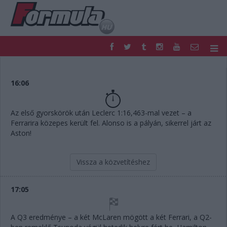
F1
PARC FERMÉ
FORMULA
MOTOR
16:06
NEMZETKÖZI
HAZAI
RETRO
EGYÉB
Az első gyorskörök után Leclerc 1:16,463-mal vezet – a
PODCAST
SHOP
Ferrarira közepes került fel. Alonso is a pályán, sikerrel járt az
LIVE
TIPPJÁTÉK
Aston!
DIGITÁLIS MAGAZIN
PONTÁLLÁSOK
VERSENYNAPTÁRAK
Vissza a közvetítéshez
17:05
A Q3 eredménye – a két McLaren mögött a két Ferrari, a Q2-