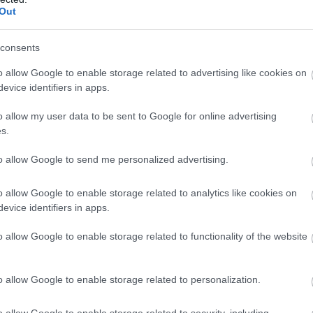
Out
consents
o allow Google to enable storage related to advertising like cookies on
evice identifiers in apps.
sen, Hülkenberg, Ricciardo és Stroll búcsúzik - viszont
o allow my user data to be sent to Google for online advertising
ztük a hazai hős Zhou!
s.
to allow Google to send me personalized advertising.
gyon fenyegető az eső, így Russell próbálkozik is a
g sikerülni, már a kameraképeken is feltűntek az esőcseppek.
o allow Google to enable storage related to analytics like cookies on
evice identifiers in apps.
dővel, Perez harmadiknak jön be a címvédő és Leclerc mögé.
en, Hülkenberg, Ricciardo és Stroll az utolsó ötös.
o allow Google to enable storage related to functionality of the website
 mögé jön be. Leclerc viszont az élre: 1:35,7!
o allow Google to enable storage related to personalization.
t, az ausztrál vezet 1:35 végi idővel.
o allow Google to enable storage related to security, including