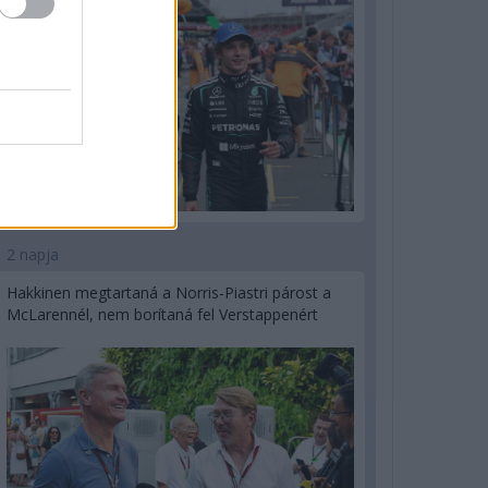
2 napja
Hakkinen megtartaná a Norris-Piastri párost a
McLarennél, nem borítaná fel Verstappenért