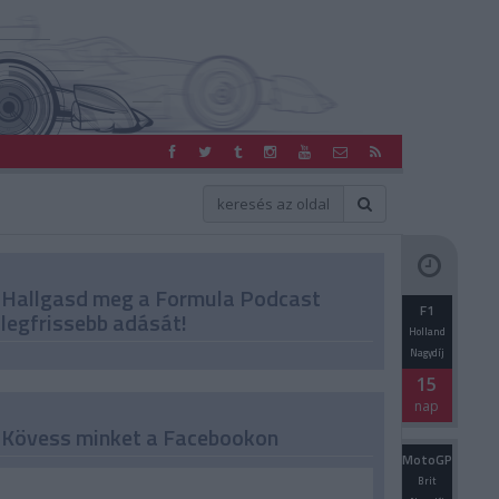
Hallgasd meg a Formula Podcast
F1
legfrissebb adását!
Holland
Nagydíj
15
nap
Kövess minket a Facebookon
MotoGP
Brit