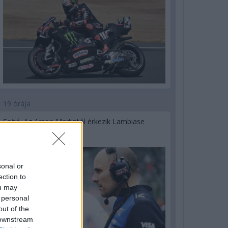
19 órája
Sajtó: Az Aston Martintól érkezik Lambiase
utódja a Red Bullhoz?
sonal or
ection to
ou may
 personal
out of the
 downstream