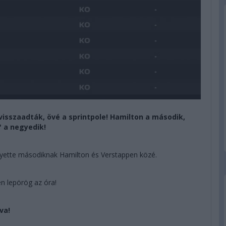
 visszaadták, övé a sprintpole! Hamilton a második,
 a negyedik!
elyette másodiknak Hamilton és Verstappen közé.
en lepörög az óra!
va!