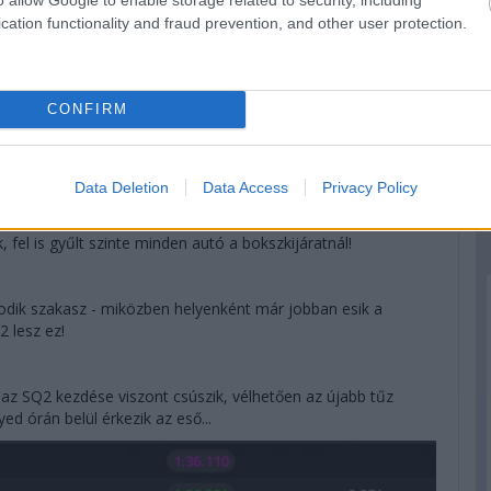
cation functionality and fraud prevention, and other user protection.
 az első köridő majd, a Red Bulloké pedig az utolsó -
CONFIRM
san gurulnak ki a versenyzők. Egy perc már le is telt a tízből. A
i egyáltalán a garázsból.
Data Deletion
Data Access
Privacy Policy
elül jön az eső, akár már az első mért körük közben -
 fel is gyűlt szinte minden autó a bokszkijáratnál!
ásodik szakasz - miközben helyenként már jobban esik a
2 lesz ez!
z SQ2 kezdése viszont csúszik, vélhetően az újabb tűz
ed órán belül érkezik az eső...