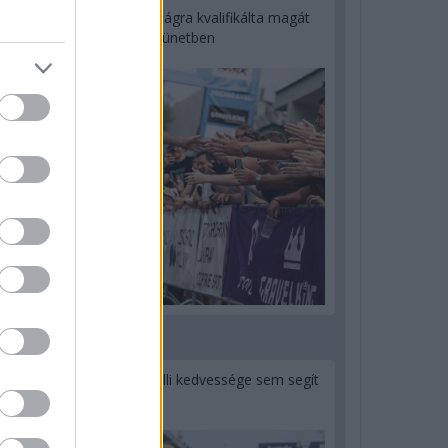
Kerékpáros világbajnokságra kvalifikálta magát
Bottas az F1-es nyári szünetben
1 napja
Montoya szerint Antonelli kedvessége sem segít
Russellen