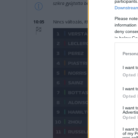
participants
szikra gyújtotta be a füvet. Persze a kérdés
Downstream 
Please note
10:05
Nincs változás, itt az SQ2 végeredménye:
information 
deny consent
in below Go
Persona
I want t
Opted 
I want t
Opted 
I want 
Advertis
Opted 
I want t
of my P
was col