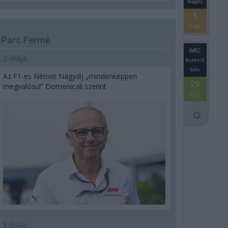
Nagydíj
1
nap
Parc Fermé
WEC
2 órája
Austini 6
órás
Az F1-es Német Nagydíj „mindenképpen
29
megvalósul” Domenicali szerint
nap
6 órája