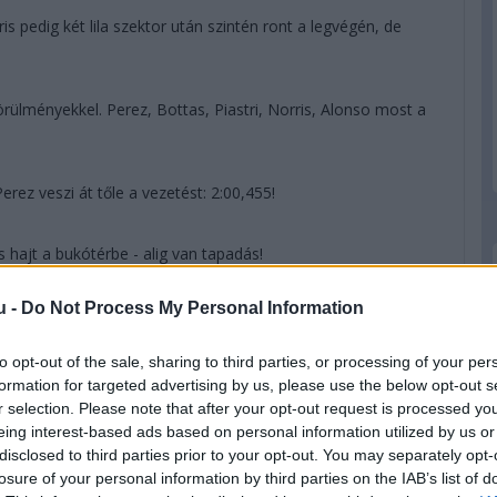
is pedig két lila szektor után szintén ront a legvégén, de
rülményekkel. Perez, Bottas, Piastri, Norris, Alonso most a
 Perez veszi át tőle a vezetést: 2:00,455!
is hajt a bukótérbe - alig van tapadás!
u -
Do Not Process My Personal Information
! Szerencsére épp csak hozzáért egy kiforgás után! De
to opt-out of the sale, sharing to third parties, or processing of your per
formation for targeted advertising by us, please use the below opt-out s
s aszfalton. Itt van a két Red Bull, a két Ferrari, a két
r selection. Please note that after your opt-out request is processed y
 Astonja és Hamilton Mercedese.
eing interest-based ads based on personal information utilized by us or
disclosed to third parties prior to your opt-out. You may separately opt-
losure of your personal information by third parties on the IAB’s list of
ek áttanulmányozása alapján az autók padlólemezéről érkező