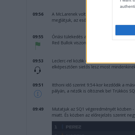
authenti
09:56
A McLarenek voltak a sor elején, övék lesz
meglátjuk, az eső mikor érkezik...
09:55
Óriási tülekedés a bokszkijáratnál, csak las
Red Bullok viszont még csak most jönnek k
09:53
Leclerc-rel közlik rádión, hogy perceken b
elképesztően sietős lesz most mindenkinek,
09:51
Itthoni idő szerint 9:54-kor kezdődik a m
pályán, a nézők is öltöznek be! Trükkös SQ
09:49
Mutatjuk az SQ1 végeredményét közben - a
miatt. És közben az előrejelzés szerint negy