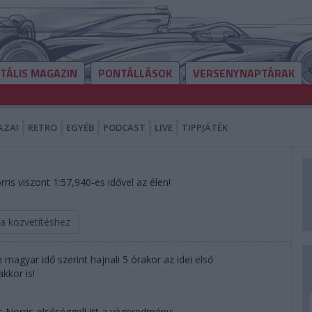
ITÁLIS MAGAZIN
PONTÁLLÁSOK
VERSENYNAPTÁRAK
AZAI
RETRO
EGYÉB
PODCAST
LIVE
TIPPJÁTÉK
is viszont 1:57,940-es idővel az élen!
 a közvetítéshez
magyar idő szerint hajnali 5 órakor az idei első
kkor is!
s Norris-elsőséggel! Itt a végeredmény: