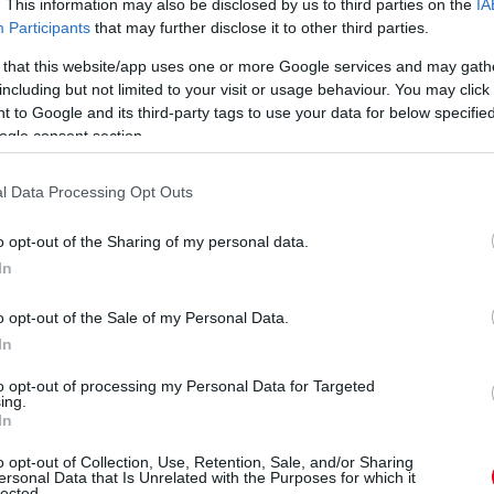
. This information may also be disclosed by us to third parties on the
IA
 adott, hogy hogyhogy mindkétszer ugyanott...
Participants
that may further disclose it to other third parties.
 that this website/app uses one or more Google services and may gath
including but not limited to your visit or usage behaviour. You may click 
 to Google and its third-party tags to use your data for below specifi
ogle consent section.
l Data Processing Opt Outs
o opt-out of the Sharing of my personal data.
In
o opt-out of the Sale of my Personal Data.
In
to opt-out of processing my Personal Data for Targeted
ing.
In
o opt-out of Collection, Use, Retention, Sale, and/or Sharing
ersonal Data that Is Unrelated with the Purposes for which it
lected.