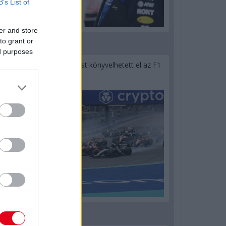
B’s List of
er and store
to grant or
1 napja
ed purposes
Óriási bevétel-visszaesést könyvelhetett el az F1
a második negyedévben
1 napja