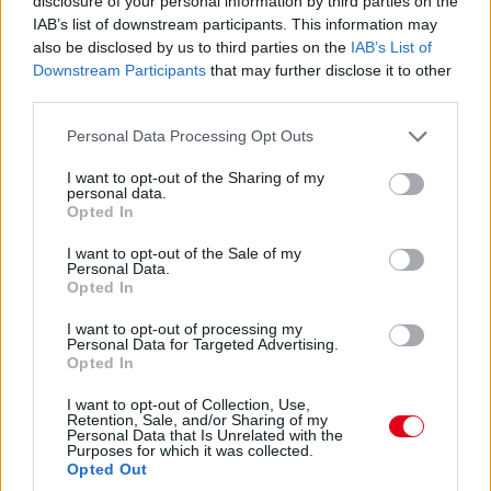
disclosure of your personal information by third parties on the
IAB’s list of downstream participants. This information may
also be disclosed by us to third parties on the
IAB’s List of
Downstream Participants
that may further disclose it to other
third parties.
Please note that this website/app uses one or more Google
Personal Data Processing Opt Outs
services and may gather and store information including but
not limited to your visit or usage behaviour. You may click to
I want to opt-out of the Sharing of my
personal data.
grant or deny consent to Google and its third-party tags to
Opted In
use your data for below specified purposes in below Google
consent section.
I want to opt-out of the Sale of my
09:13
Personal Data.
Opted In
Gyorstalpaló a sprinthétvégék új lebonyolításáról: idén
I want to opt-out of processing my
Personal Data for Targeted Advertising.
pénteken immár a sprint rajtrácsát meghatározó
Opted In
kvalifikációt rendezik, amely nagyjából ugyanolyan,
mint a rendes időmérő, csak épp rövidebb. Konkrétan
I want to opt-out of Collection, Use,
12, 10 és 8 percből áll a három szakasz, és további
Retention, Sale, and/or Sharing of my
Personal Data that Is Unrelated with the
variálás, hogy az SQ1-ben és az SQ2-ben csak közepes,
Purposes for which it was collected.
az SQ3-ban csak lágy keverékű gumikat lehet
Opted Out
használni száraz pályán.