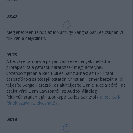
09:29
Meglehetősen felhős az idő amúgy Sanghajban, és csupán 20
fok van a helyszínen.
09:23
A hétvégét amúgy a pályán zajló események mellett a
pilótapiaci találgatások határozzák meg, amelynek
középpontjában a Red Bull és Sainz állnak: az FP1 utáni
csapatfőnöki sajtótájékoztatón Christian Horner beszélt a jól
teljesítő Sergio Perezről, az alulteljesítő Daniel Ricciardóról, az
esélyt váró Liam Lawsonról, az Auditól állítólag
felülmúlhatatlan ajánlatot kapó Carlos Sainzról -
a Red Bull-
főnök szavai itt olvashatók
.
09:19