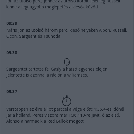
Jön az utolsó perc, jönnek az utolsó körök. Jelenleg Russell
lenne a legnagyobb meglepetés a kiesők között.
09:39
Máris jön az utolsó három perc, kieső helyeken Albon, Russell,
Ocon, Sargeant és Tsunoda.
09:38
Sargeantet tartotta fel Gasly a hátsó egyenes elején,
jelentette is azonnal a rádión a williamses.
09:37
Verstappen az élre áll öt perccel a vége előtt: 1:36,4-es időnél
jár a holland. Perez viszont már 1:36,110-re javít, ő az első.
Alonso a harmadik a Red Bullok mögött.