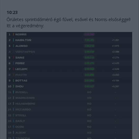
10:23
Őrületes sprintidőmérő égő fűvel, esővel és Norris-elsőséggel!
Itt a végeredmény: