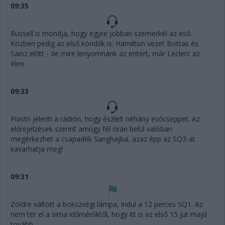
09:35
Russell is mondja, hogy egyre jobban szemerkél az eső.
Közben pedig az első köridők is: Hamilton vezet Bottas és
Sainz előtt - de mire lenyomnánk az entert, már Leclerc az
élen.
09:33
Piastri jelenti a rádión, hogy észlelt néhány esőcseppet. Az
előrejelzések szerint amúgy fél órán belül valóban
megérkezhet a csapadék Sanghajba, azaz épp az SQ3-at
kavarhatja meg!
09:31
Zöldre váltott a bokszvégi lámpa, indul a 12 perces SQ1. Az
nem tér el a sima időmérőktől, hogy itt is az első 15 jut majd
tovább.