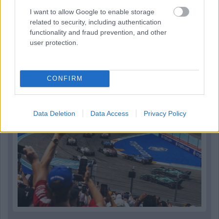
I want to allow Google to enable storage
Parc Fermé
related to security, including authentication
functionality and fraud prevention, and other
3 órája
user protection.
Domenicali: Több sprint lesz az F1-ben – de nem
mindenhol
CONFIRM
Data Deletion
Data Access
Privacy Policy