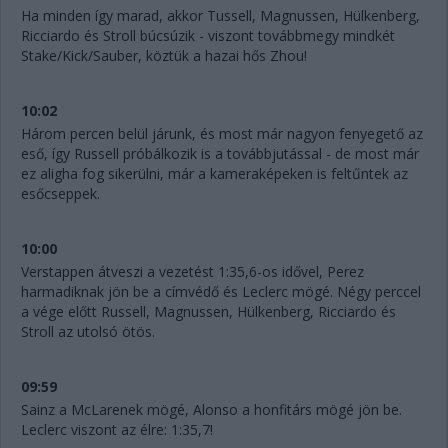
Ha minden így marad, akkor Tussell, Magnussen, Hülkenberg,
Ricciardo és Stroll búcsúzik - viszont továbbmegy mindkét
Stake/Kick/Sauber, köztük a hazai hős Zhou!
10:02
Három percen belül járunk, és most már nagyon fenyegető az
eső, így Russell próbálkozik is a továbbjutással - de most már
ez aligha fog sikerülni, már a kameraképeken is feltűntek az
esőcseppek.
10:00
Verstappen átveszi a vezetést 1:35,6-os idővel, Perez
harmadiknak jön be a címvédő és Leclerc mögé. Négy perccel
a vége előtt Russell, Magnussen, Hülkenberg, Ricciardo és
Stroll az utolsó ötös.
09:59
Sainz a McLarenek mögé, Alonso a honfitárs mögé jön be.
Leclerc viszont az élre: 1:35,7!