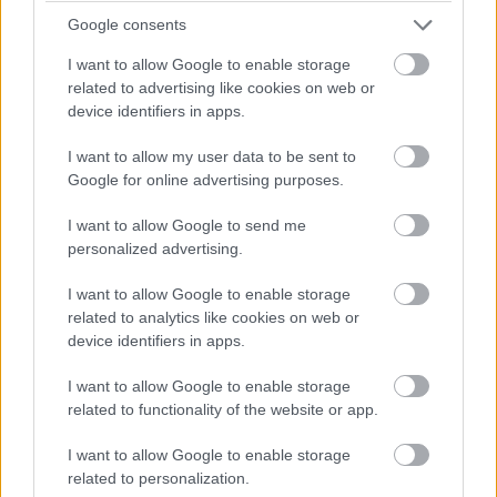
Google consents
09:11
I want to allow Google to enable storage
Köszöntünk ismét mindenkit, rövidesen indul a sprintidőmérő
related to advertising like cookies on web or
az F1-es Kínai Nagydíjon, azaz egyetlen szabadedzés után
device identifiers in apps.
máris téttel bíró eseményt rendeznek a naptárba öt év után
visszatérő Sanghajban - tartsatok velünk!
I want to allow my user data to be sent to
Google for online advertising purposes.
I want to allow Google to send me
personalized advertising.
Hallgasd meg a Formula Podcast
legfrissebb adását!
I want to allow Google to enable storage
related to analytics like cookies on web or
device identifiers in apps.
I want to allow Google to enable storage
Kövess minket a Facebookon
related to functionality of the website or app.
I want to allow Google to enable storage
related to personalization.