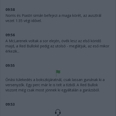
09:58
Norris és Piastri simán befejezi a maga körét, az ausztrál
vezet 1:35 végi idővel.
09:56
A McLarenek voltak a sor elején, övék lesz az első köridő
majd, a Red Bulloké pedig az utolsó - meglátjuk, az eső mikor
érkezik...
09:55
Óriási tülekedés a bokszkijáratnál, csak lassan gurulnak ki a
versenyzők. Egy perc már le is telt a tízből. A Red Bullok
viszont még csak most jönnek ki egyáltalán a garázsból.
09:53