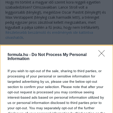
Hogy mi történt a magyar idő szerint kora reggeli egyetlen
szabadedzésen? Címszavakban: Lance Stroll volt a
leggyorsabb (tényleg!), megelőzve Oscar Piastrit (tényleg!!!) és
Max Verstappent (tényleg csak harmadik lett!), a tréninget
pedig egyszer piros zászlóval kellett megszakítani, mert
kigyulladt a pálya szélén a fű (eskü, hogy nem tréfálunk!!!).
Részletesebb beszámoló és eredmények ide kattintva
olvashatók
.
09:16
formula.hu -
Do Not Process My Personal
A versenyzők azon túl, hogy a holnapi - magyar idő szerint
Information
hajnali 5-kor rajtoló - sprint rajthelyeiért és pole-jáért
küzdenek, a leggyorsabb még egy érdekes trófeát is kap az
If you wish to opt-out of the sale, sharing to third parties, or
idei évtől kezdve: a tájékoztatás szerint egy természetes
processing of your personal or sensitive information for
gumiból készült, két üveglap közé zárt négyzet alakú trófeát
targeted advertising by us, please use the below opt-out
kap a sprintpole birtokosa. Ez mondjuk szinte már smafu a
section to confirm your selection. Please note that after your
babérkoszorúkat idéző, világító trófeához
képest, amit majd a
opt-out request is processed you may continue seeing
nagydíj győztese kap!
interest-based ads based on personal information utilized by
us or personal information disclosed to third parties prior to
your opt-out. You may separately opt-out of the further