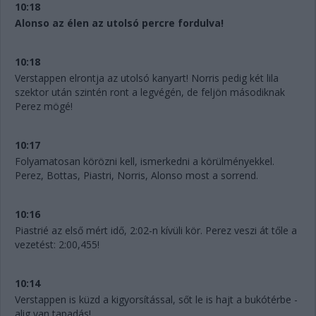
10:18
Alonso az élen az utolsó percre fordulva!
10:18
Verstappen elrontja az utolsó kanyart! Norris pedig két lila
szektor után szintén ront a legvégén, de feljön másodiknak
Perez mögé!
10:17
Folyamatosan körözni kell, ismerkedni a körülményekkel.
Perez, Bottas, Piastri, Norris, Alonso most a sorrend.
10:16
Piastrié az első mért idő, 2:02-n kívüli kör. Perez veszi át tőle a
vezetést: 2:00,455!
10:14
Verstappen is küzd a kigyorsítással, sőt le is hajt a bukótérbe -
alig van tapadás!