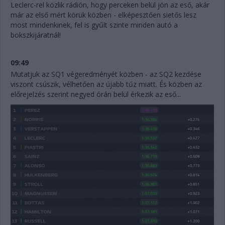
Leclerc-rel közlik rádión, hogy perceken belül jön az eső, akár
már az első mért körük közben - elképesztően sietős lesz
most mindenkinek, fel is gyűlt szinte minden autó a
bokszkijáratnál!
09:49
Mutatjuk az SQ1 végeredményét közben - az SQ2 kezdése
viszont csúszik, vélhetően az újabb tűz miatt. És közben az
előrejelzés szerint negyed órán belül érkezik az eső...