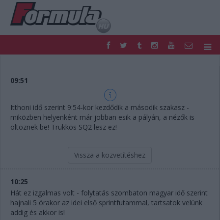
F1
PARC FERMÉ
FORMULA
MOTOR
09:51
NEMZETKÖZI
HAZAI
RETRO
EGYÉB
Itthoni idő szerint 9:54-kor kezdődik a második szakasz -
PODCAST
SHOP
miközben helyenként már jobban esik a pályán, a nézők is
LIVE
TIPPJÁTÉK
öltöznek be! Trükkös SQ2 lesz ez!
DIGITÁLIS MAGAZIN
PONTÁLLÁSOK
VERSENYNAPTÁRAK
Vissza a közvetítéshez
10:25
Hát ez izgalmas volt - folytatás szombaton magyar idő szerint
hajnali 5 órakor az idei első sprintfutammal, tartsatok velünk
addig és akkor is!