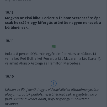
10:13
Megvan az első hiba: Leclerc a falban! Szerencsére épp
csak hozzáért egy kiforgás után! De nagyon nehezek a
körülmények.
10:11
Indul a 8 perces SQ3, már egyértelműen vizes aszfalton. Itt
van a két Red Bull, a két Ferrari, a két McLaren, a két Stake (!),
valamint Alonso Astonja és Hamilton Mercedese.
10:10
Közben az FIA jelenti, hogy a videofelvételek áttanulmányozása
alapján az autók padlólemezéről érkező szikra gyújtotta be a
füvet. Persze a kérdés adott, hogy hogyhogy mindkétszer
ugyanott...