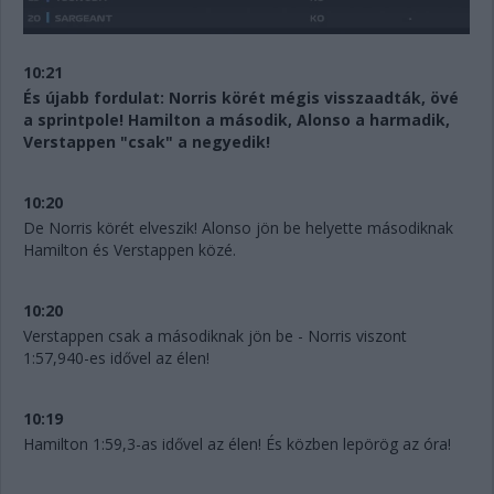
10:21
És újabb fordulat: Norris körét mégis visszaadták, övé
a sprintpole! Hamilton a második, Alonso a harmadik,
Verstappen "csak" a negyedik!
10:20
De Norris körét elveszik! Alonso jön be helyette másodiknak
Hamilton és Verstappen közé.
10:20
Verstappen csak a másodiknak jön be - Norris viszont
1:57,940-es idővel az élen!
10:19
Hamilton 1:59,3-as idővel az élen! És közben lepörög az óra!