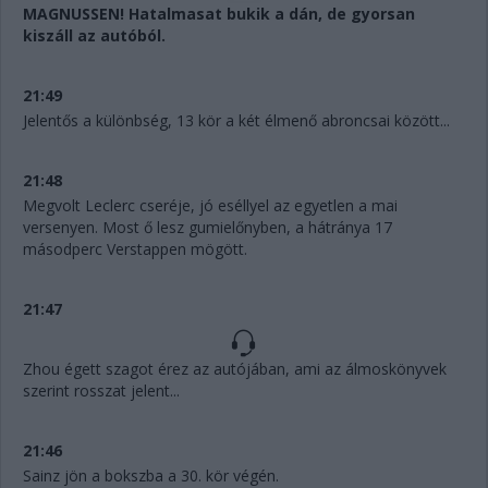
MAGNUSSEN! Hatalmasat bukik a dán, de gyorsan
kiszáll az autóból.
21:49
Jelentős a különbség, 13 kör a két élmenő abroncsai között...
21:48
Megvolt Leclerc cseréje, jó eséllyel az egyetlen a mai
versenyen. Most ő lesz gumielőnyben, a hátránya 17
másodperc Verstappen mögött.
21:47
Zhou égett szagot érez az autójában, ami az álmoskönyvek
szerint rosszat jelent...
21:46
Sainz jön a bokszba a 30. kör végén.