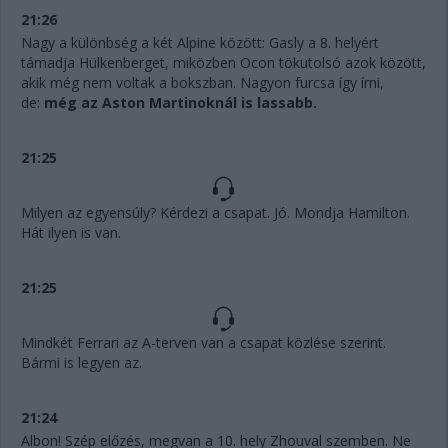
21:26
Nagy a különbség a két Alpine között: Gasly a 8. helyért
támadja Hülkenberget, miközben Ocon tökutolsó azok között,
akik még nem voltak a bokszban. Nagyon furcsa így írni,
de:
még az Aston Martinoknál is lassabb.
21:25
Milyen az egyensúly? Kérdezi a csapat. Jó. Mondja Hamilton.
Hát ilyen is van.
21:25
Mindkét Ferrari az A-terven van a csapat közlése szerint.
Bármi is legyen az.
21:24
Albon! Szép előzés, megvan a 10. hely Zhouval szemben. Ne