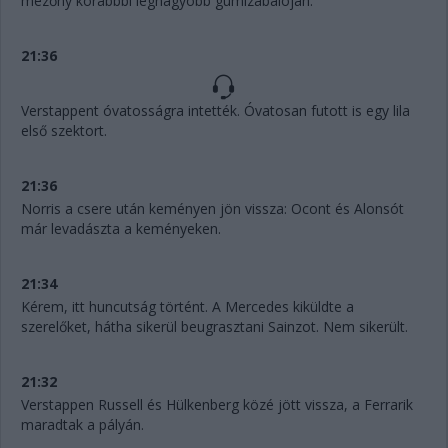
mezőny korábbbi legnagyobb gumizabálóján.
21:36
Verstappent óvatosságra intették. Óvatosan futott is egy lila
első szektort.
21:36
Norris a csere után keményen jön vissza: Ocont és Alonsót
már levadászta a keményeken.
21:34
Kérem, itt huncutság történt. A Mercedes kiküldte a
szerelőket, hátha sikerül beugrasztani Sainzot. Nem sikerült.
21:32
Verstappen Russell és Hülkenberg közé jött vissza, a Ferrarik
maradtak a pályán.