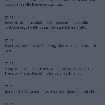
pozícióját az Alfa Romeóval szemben.
21:12
Perez kiszállt az autóból, nehéz eldönteni, hogy inkább
csalódott vagy inkább ideges. De leginkább mindkettő.
21:11
Hamilton üldözi Ricciardót, de egyelőre nem tud mit kezdeni
vele.
21:11
A top10 sorrendje most Verstappen, Leclerc, Sainz, Ricciardo,
Hamilton, Piastri, Russell, Hülkenberg, Gasly, Zhou.
21:10
Jönnek fel a McLarenek, Piastri Russellt, Norris Alonsót előzte.
21:10