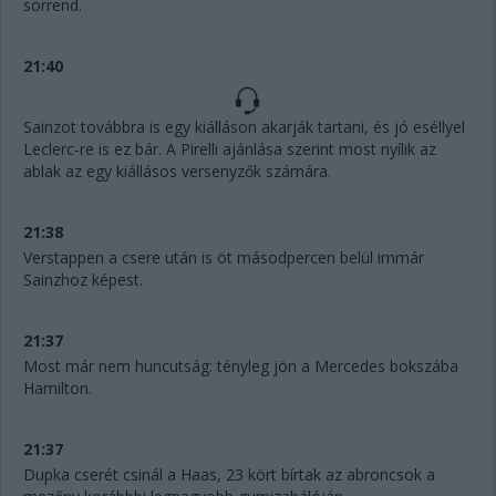
sorrend.
21:40
Sainzot továbbra is egy kiálláson akarják tartani, és jó eséllyel
Leclerc-re is ez bár. A Pirelli ajánlása szerint most nyílik az
ablak az egy kiállásos versenyzők számára.
21:38
Verstappen a csere után is öt másodpercen belül immár
Sainzhoz képest.
21:37
Most már nem huncutság: tényleg jön a Mercedes bokszába
Hamilton.
21:37
Dupka cserét csinál a Haas, 23 kört bírtak az abroncsok a