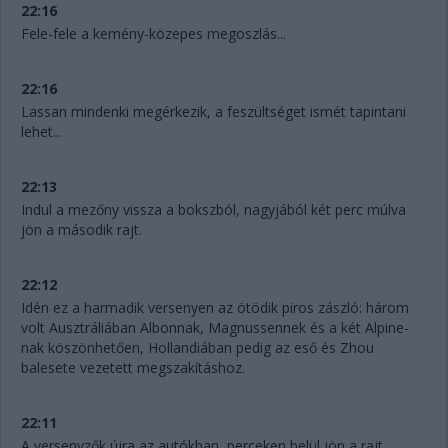
22:16
Fele-fele a kemény-közepes megoszlás...
22:16
Lassan mindenki megérkezik, a feszültséget ismét tapintani
lehet...
22:13
Indul a mezőny vissza a bokszból, nagyjából két perc múlva
jön a második rajt.
22:12
Idén ez a harmadik versenyen az ötödik piros zászló: három
volt Ausztráliában Albonnak, Magnussennek és a két Alpine-
nak köszönhetően, Hollandiában pedig az eső és Zhou
balesete vezetett megszakításhoz.
22:11
A versenyzők újra az autókban, perceken belül jön a rajt.