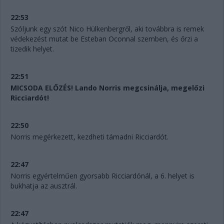
22:53
Szóljunk egy szót Nico Hülkenbergről, aki továbbra is remek
védekezést mutat be Esteban Oconnal szemben, és őrzi a
tizedik helyet.
22:51
MICSODA ELŐZÉS! Lando Norris megcsinálja, megelőzi
Ricciardót!
22:50
Norris megérkezett, kezdheti támadni Ricciardót.
22:47
Norris egyértelműen gyorsabb Ricciardónál, a 6. helyet is
bukhatja az ausztrál.
22:47