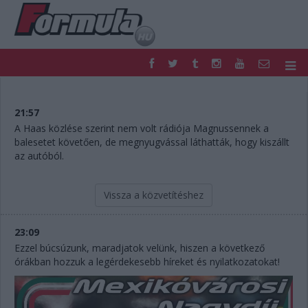
F1
PARC FERMÉ
FORMULA
MOTOR
21:57
NEMZETKÖZI
HAZAI
A Haas közlése szerint nem volt rádiója Magnussennek a
balesetet követően, de megnyugvással láthatták, hogy kiszállt
RETRO
EGYÉB
az autóból.
PODCAST
SHOP
LIVE
TIPPJÁTÉK
DIGITÁLIS MAGAZIN
PONTÁLLÁSOK
Vissza a közvetítéshez
VERSENYNAPTÁRAK
23:09
Ezzel búcsúzunk, maradjatok velünk, hiszen a következő
órákban hozzuk a legérdekesebb híreket és nyilatkozatokat!