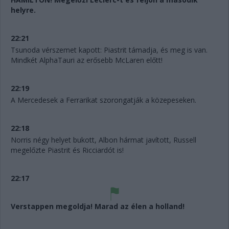
helyre.
22:21
Tsunoda vérszemet kapott: Piastrit támadja, és meg is van.
Mindkét AlphaTauri az erősebb McLaren előtt!
22:19
A Mercedesek a Ferrarikat szorongatják a közepeseken.
22:18
Norris négy helyet bukott, Albon hármat javított, Russell
megelőzte Piastrit és Ricciardót is!
22:17
Verstappen megoldja! Marad az élen a holland!