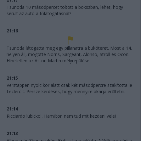
Tsunoda 10 másodpercet töltött a bokszban, lehet, hogy
sérült az autó a fűlátogatásnál?
21:16
Tsunoda látogatta meg egy pillanatra a bukóteret. Most a 14.
helyen áll, mögötte Norris, Sargeant, Alonso, Stroll és Ocon.
Hihetetlen az Aston Martin mélyrepülése.
21:15
Verstappen nyolc kör alatt csak két másodpercre szakította le
Leclerc-t. Persze kérdéses, hogy mennyire akarja erőltetni.
21:14
Ricciardo lubickol, Hamilton nem tud mit kezdeni vele!
21:13
Albon már Zhou nyakán, Bottast megelőzte. A Williams védi a