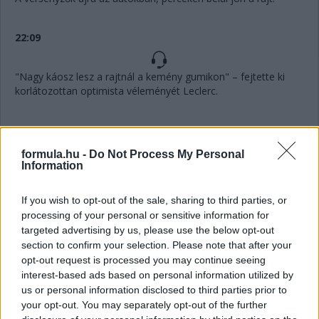
22:09
"Nagy káosz lesz a rajtnál a kemény gumikon" – fejtette ki
korlátozottan optimista véleményét Leclerc.
22:08
formula.hu -
Do Not Process My Personal
Information
Verstappen is azok közé tartozott, akik nem örültek a
pirosnak: "Az autó kicsit égett, de már mindent el is
takarítottak..."
If you wish to opt-out of the sale, sharing to third parties, or
processing of your personal or sensitive information for
targeted advertising by us, please use the below opt-out
22:04
section to confirm your selection. Please note that after your
opt-out request is processed you may continue seeing
interest-based ads based on personal information utilized by
Szűk 10 perc múlva állórajttal folytatódik a verseny.
us or personal information disclosed to third parties prior to
your opt-out. You may separately opt-out of the further
22:00