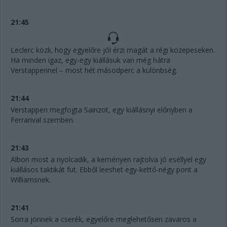
21:45
Leclerc közli, hogy egyelőre jól érzi magát a régi közepeseken.
Ha minden igaz, egy-egy kiállásuk van még hátra
Verstappennel – most hét másodperc a különbség.
21:44
Verstappen megfogta Sainzot, egy kiállásnyi előnyben a
Ferrarival szemben.
21:43
Albon most a nyolcadik, a keményen rajtolva jó eséllyel egy
kiállásos taktikát fut. Ebből leeshet egy-kettő-négy pont a
Williamsnek.
21:41
Sorra jönnek a cserék, egyelőre meglehetősen zavaros a