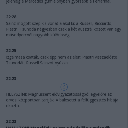
jelenleg a Mercedes gumielőnyben gyorsabb a Ferrarinál.
22:28
Sainz mögött szép kis vonat alakul ki: a Russell, Ricciardo,
Piastri, Tsunoda négyesben csak a két ausztrál között van egy
másodpercnél nagyobb különbség.
22:25
Izgalmasa csaták, csak épp nem az élen: Piastri visszaelőzte
Tsunodát, Russell Sainzot nyúzza.
22:23
HELYSZÍNI: Magnussent elővigyázatosságból egyelőre az
orvosi központban tartják. A balesetet a felfüggesztés hibája
okozta.
22:23
HAMILTON! Megelőzi Leclerc-t és feljön a második