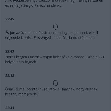
A közvetítésben nyolcadszor mutatják meg, mennyire szereti
és sajnálja Sergio Perezt mindenki...
22:45
És jön az üzenet: ha Piastri nem tud gyorsabb lenni, el kell
engednie Norrist. El is engedi, a brit Ricciardo után ered.
22:43
Norris kergeti Piastrit – vajon beleszól-e a csapat. Talán a 7-8.
helyen nem fognak.
22:42
Óriási duma Ocontól! "Szóljatok a Haasnak, hogy álljanak
készen, mert jövök!"
22:41