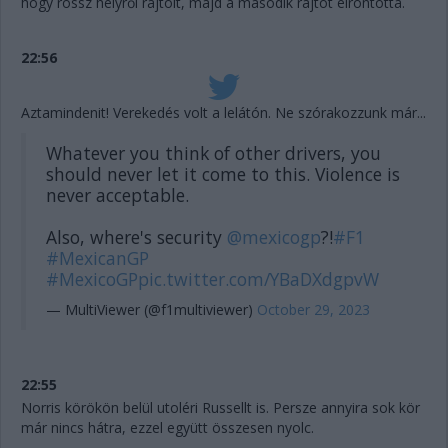
hogy rossz helyről rajtolt, majd a második rajtot elrontotta.
22:56
Aztamindenit! Verekedés volt a lelátón. Ne szórakozzunk már...
Whatever you think of other drivers, you
should never let it come to this. Violence is
never acceptable.
Also, where's security
@mexicogp
?!
#F1
#MexicanGP
#MexicoGP
pic.twitter.com/YBaDXdgpvW
— MultiViewer (@f1multiviewer)
October 29, 2023
22:55
Norris körökön belül utoléri Russellt is. Persze annyira sok kör
már nincs hátra, ezzel együtt összesen nyolc.