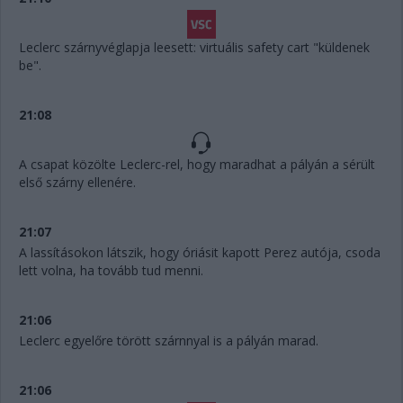
Leclerc szárnyvéglapja leesett: virtuális safety cart "küldenek
be".
21:08
A csapat közölte Leclerc-rel, hogy maradhat a pályán a sérült
első szárny ellenére.
21:07
A lassításokon látszik, hogy óriásit kapott Perez autója, csoda
lett volna, ha tovább tud menni.
21:06
Leclerc egyelőre törött szárnnyal is a pályán marad.
21:06