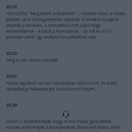
22:33
HELYSZÍNI: "Meg kellett próbalnom!" – mondta Perez a média
penben, ahol tömegjelenetek zajlottak. A mexikói újsagírók
ellepték a területet, a nemzetközi írott sajtó négy
képviselőjének – köztük a Formulának – az FIA és az F1
prioritást adott, így elsőként beszélhettünk vele.
22:32
Meg is van, Norris a tizedik.
22:31
Norris egy kissé necces szituációban előzi Ocont, és máris
támadhatja Hülkenberget a pontszerző helyért.
22:29
Leclerc-t azzal biztatják, hogy öt kör múlva gyorsabbak
lesznek a kemények a közepeseknél. Ebben kell bíznia, mert