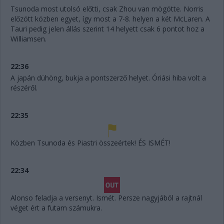
Tsunoda most utolsó előtti, csak Zhou van mögötte. Norris
előzött közben egyet, így most a 7-8. helyen a két McLaren. A
Tauri pedig jelen állás szerint 14 helyett csak 6 pontot hoz a
Williamsen.
22:36
A japán dühöng, bukja a pontszerző helyet. Óriási hiba volt a
részéről.
22:35
Közben Tsunoda és Piastri összeértek! ÉS ISMÉT!
22:34
Alonso feladja a versenyt. Ismét. Persze nagyjából a rajtnál
véget ért a futam számukra.