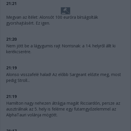
21:21
Megvan az ítélet: Alonsót 100 euróra bírságolták
gyorshajtásért. Ez igen.
21:20
Nem jött be a lágygumis rajt Norrisnak: a 14. helyről állt ki
kerékcserére.
21:19
Alonso visszafelé halad! Az előbb Sargeant előzte meg, most
pedig Stroll...
21:19
Hamilton nagy nehezen átrágja magát Ricciardón, persze az
ausztrálnak az 5. hely is felérne egy futamgyőzelemmel az
AlphaTauri volánja mögött.
21:17