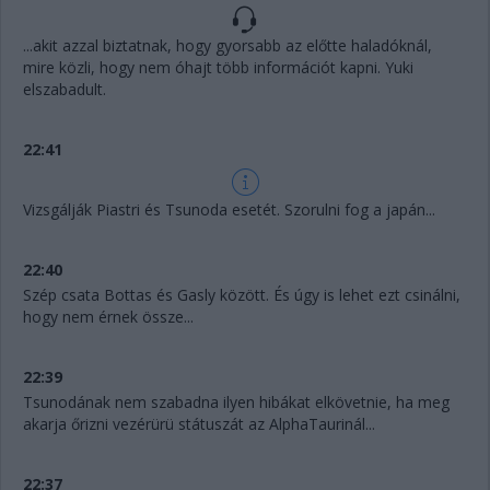
...akit azzal biztatnak, hogy gyorsabb az előtte haladóknál,
mire közli, hogy nem óhajt több információt kapni. Yuki
elszabadult.
22:41
Vizsgálják Piastri és Tsunoda esetét. Szorulni fog a japán...
22:40
Szép csata Bottas és Gasly között. És úgy is lehet ezt csinálni,
hogy nem érnek össze...
22:39
Tsunodának nem szabadna ilyen hibákat elkövetnie, ha meg
akarja őrizni vezérürü státuszát az AlphaTaurinál...
22:37