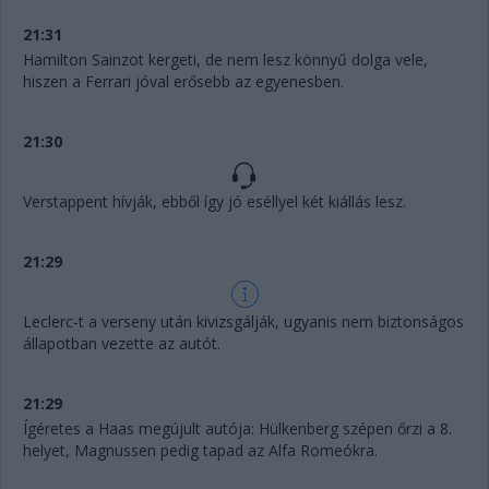
21:31
Hamilton Sainzot kergeti, de nem lesz könnyű dolga vele,
hiszen a Ferrari jóval erősebb az egyenesben.
21:30
Verstappent hívják, ebből így jó eséllyel két kiállás lesz.
21:29
Leclerc-t a verseny után kivizsgálják, ugyanis nem biztonságos
állapotban vezette az autót.
21:29
Ígéretes a Haas megújult autója: Hülkenberg szépen őrzi a 8.
helyet, Magnussen pedig tapad az Alfa Romeókra.