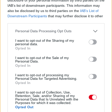
disclosure of your personal information by third parties on the
Többen rajtavesztettek a piros zászlón, köztük Albon, aki
IAB’s list of downstream participants. This information may
nagyon nagyot ment a keményeken, de a taktikai előnyét
also be disclosed by us to third parties on the
IAB’s List of
lenullázta a piros. Bottas sem örül, a 9. rajthelyről most a 16.
Downstream Participants
that may further disclose it to other
pozícióban van.
third parties.
Please note that this website/app uses one or more Google
Personal Data Processing Opt Outs
21:59
services and may gather and store information including but
És még egy:
not limited to your visit or usage behaviour. You may click to
I want to opt-out of the Sharing of my
personal data.
grant or deny consent to Google and its third-party tags to
Opted In
use your data for below specified purposes in below Google
consent section.
I want to opt-out of the Sale of my
Personal Data.
Opted In
I want to opt-out of processing my
Personal Data for Targeted Advertising.
Opted In
I want to opt-out of Collection, Use,
Retention, Sale, and/or Sharing of my
Personal Data that Is Unrelated with the
Purposes for which it was collected.
Opted Out