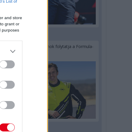
B’s List of
er and store
to grant or
ed purposes
2 napja
Újabb korábbi F2-es bajnok folytatja a Formula-
E-ben
2 napja