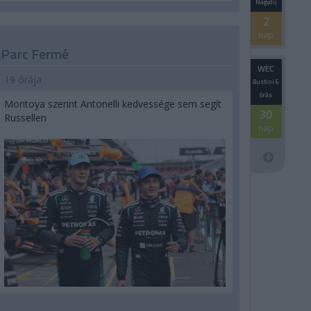
Nagydíj
2
nap
Parc Fermé
WEC
19 órája
Austini 6
órás
Montoya szerint Antonelli kedvessége sem segít
30
Russellen
nap