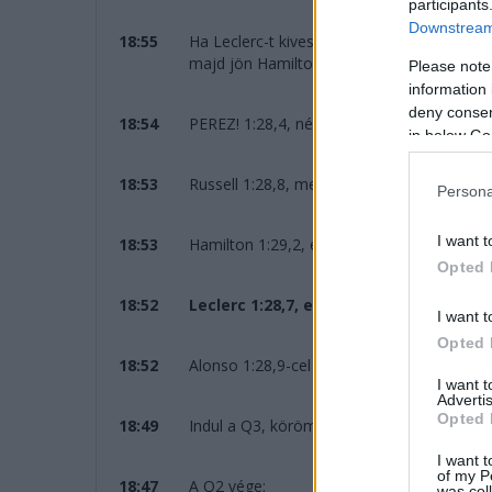
participants
Downstream 
18:55
Ha Leclerc-t kivesszük, akkor egyelőre Per
majd jön Hamilton és Ocon.
Please note
information 
deny consent
18:54
PEREZ! 1:28,4, négy tizedet ad Leclerc-nek,
in below Go
18:53
Russell 1:28,8, megelőzi Alonsót, ő a máso
Persona
I want t
18:53
Hamilton 1:29,2, egyelőre harmadik.
Opted 
18:52
Leclerc 1:28,7, egyelőre ő áll az élen! 
I want t
Opted 
18:52
Alonso 1:28,9-cel kezd, ennél ment már jo
I want 
Advertis
Opted 
18:49
Indul a Q3, körömrágós lehet a vége!
I want t
of my P
18:47
A Q2 vége:
was col