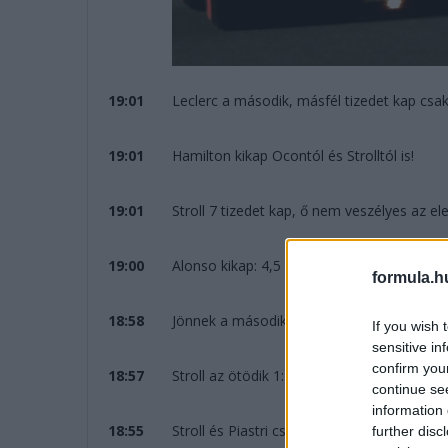
19:01
Leclerc a második, másfél tizedet kap csak
19:01
Hamilton kikap Ocontól és Strolltól is!
19:01
Stroll 7 tizedet kap, ő nem veszélyes az el
19:00
Alonso kikap: 4,5 tizedet kap Pereztől, ő b
formula.h
18:58
Jönnek a második, mindent eldöntő körök
If you wish 
sensitive in
confirm you
18:57
Stroll az ötödik 1:29,0-val, bejön Alonso 
continue se
information 
18:55
Stroll és Piastri csak egy kört megy, ők m
further disc