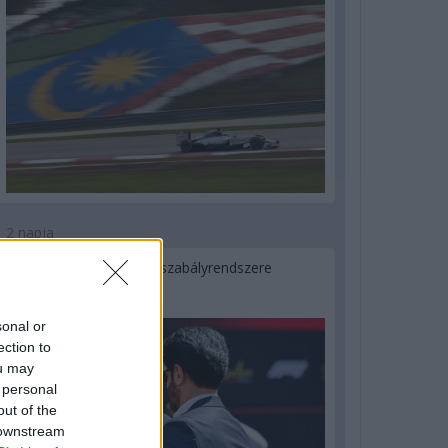
2 napja
Ilyen lehet a jövő F1-es szabályrendszere
Domenicali szerint
sonal or
ection to
ou may
 personal
out of the
 downstream