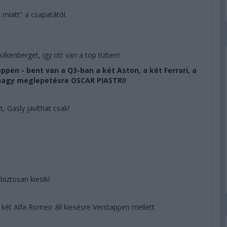
z miatt" a csapatától.
lkenberget, így ott van a top tízben!
appen - bent van a Q3-ban a két Aston, a két Ferrari, a
 nagy meglepetésre OSCAR PIASTRI!
, Gasly javíthat csak!
biztosan kiesik!
 két Alfa Romeo áll kiesésre Verstappen mellett.