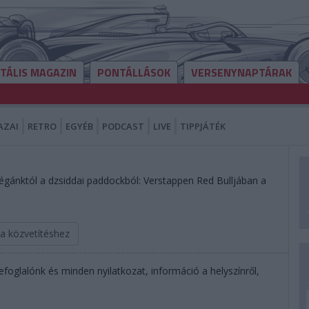
ITÁLIS MAGAZIN
PONTÁLLÁSOK
VERSENYNAPTÁRAK
AZAI
RETRO
EGYÉB
PODCAST
LIVE
TIPPJÁTÉK
égánktól a dzsiddai paddockból: Verstappen Red Bulljában a
 a közvetítéshez
foglalónk és minden nyilatkozat, információ a helyszínről,