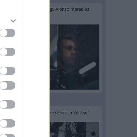
Newey biztos benne, hogy Alonso marad az
Aston Martinnál
3 napja
Lassuló fejlesztési ütemre számít a Red Bull