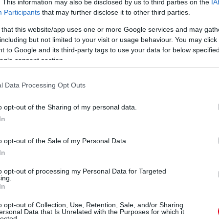
. This information may also be disclosed by us to third parties on the
IA
Participants
that may further disclose it to other third parties.
ez-Russell az első sor, de Alonso körében volt még pár tized,
 that this website/app uses one or more Google services and may gath
including but not limited to your visit or usage behaviour. You may click 
 to Google and its third-party tags to use your data for below specifi
 ez akár a pole-kör is lehet!
ogle consent section.
dik!
l Data Processing Opt Outs
o opt-out of the Sharing of my personal data.
In
Sainz kap öt tizedet tőle.
o opt-out of the Sale of my Personal Data.
In
bbat!
to opt-out of processing my Personal Data for Targeted
ing.
In
o opt-out of Collection, Use, Retention, Sale, and/or Sharing
ersonal Data that Is Unrelated with the Purposes for which it
lected.