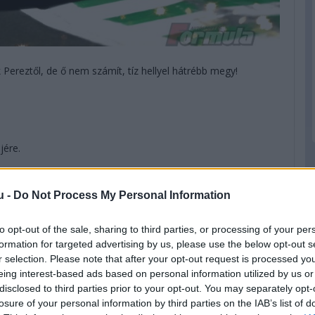
 Pereztől, de ő nem számít, tíz hellyel hátrébb megy!
ejére.
iztosan nem lesz pole-ban!
u -
Do Not Process My Personal Information
.
to opt-out of the sale, sharing to third parties, or processing of your per
formation for targeted advertising by us, please use the below opt-out s
r selection. Please note that after your opt-out request is processed y
és Hamilton közé.
eing interest-based ads based on personal information utilized by us or
disclosed to third parties prior to your opt-out. You may separately opt-
ost vannak a pályán.
losure of your personal information by third parties on the IAB’s list of