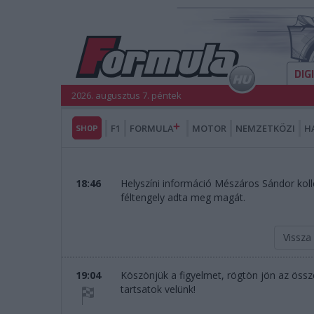
DIG
2026. augusztus 7. péntek
SHOP
F1
FORMULA
MOTOR
NEMZETKÖZI
H
18:46
Helyszíni információ Mészáros Sándor koll
féltengely adta meg magát.
Vissza
19:04
Köszönjük a figyelmet, rögtön jön az össze
tartsatok velünk!