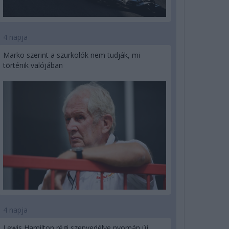
4 napja
Marko szerint a szurkolók nem tudják, mi
történik valójában
4 napja
Lewis Hamilton régi szenvedélye nyomán új