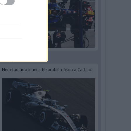
3 napja
Nem tud úrrá lenni a fékproblémákon a Cadillac