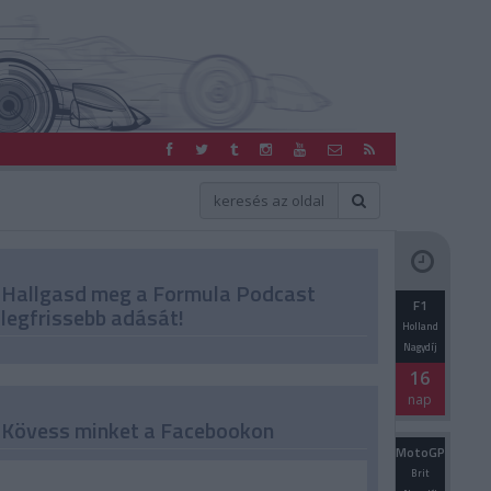
Hallgasd meg a Formula Podcast
F1
legfrissebb adását!
Holland
Nagydíj
16
nap
Kövess minket a Facebookon
MotoGP
Brit