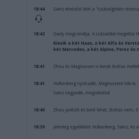
18:44
Sainz elnézést kért a "szükségtelen stress
18:42
Gasly megcsinálja, 4 századdal megelőzi Hü
Kiesik a két Haas, a két Alfa és Verst
két Mercedes, a két Alpine, Perez és
18:41
Zhou és Magnussen is kiesik Bottas mellett
18:41
Hülkenberg nyolcadik, Magnussent löki ki.
Sainz negyedik, megoldotta!
18:40
Zhou javított és bent lehet, Bottas nem, ő 
18:39
Jelenleg egyébként Hülkenberg, Sainz, és a