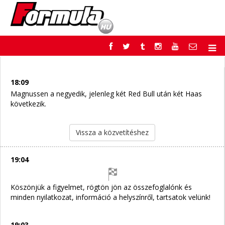
F1
PARC FERMÉ
FORMULA
MOTOR
18:09
NEMZETKÖZI
HAZAI
Magnussen a negyedik, jelenleg két Red Bull után két Haas
következik.
RETRO
EGYÉB
PODCAST
SHOP
LIVE
TIPPJÁTÉK
Vissza a közvetítéshez
DIGITÁLIS MAGAZIN
PONTÁLLÁSOK
VERSENYNAPTÁRAK
19:04
Köszönjük a figyelmet, rögtön jön az összefoglalónk és
minden nyilatkozat, információ a helyszínről, tartsatok velünk!
19:03