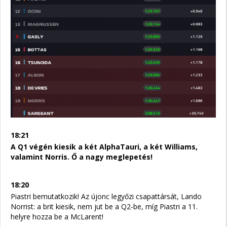
18:21
A Q1 végén kiesik a két AlphaTauri, a két Williams,
valamint Norris. Ő a nagy meglepetés!
18:20
Piastri bemutatkozik! Az újonc legyőzi csapattársát, Lando
Norrist: a brit kiesik, nem jut be a Q2-be, míg Piastri a 11.
helyre hozza be a McLarent!