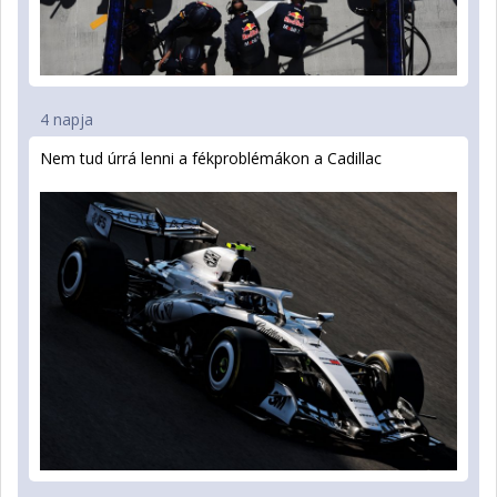
4 napja
Nem tud úrrá lenni a fékproblémákon a Cadillac