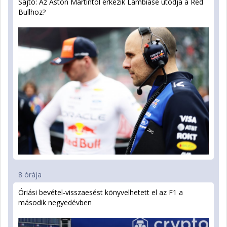
Sajtó: Az Aston Martintól érkezik Lambiase utódja a Red
Bullhoz?
8 órája
Óriási bevétel-visszaesést könyvelhetett el az F1 a
második negyedévben