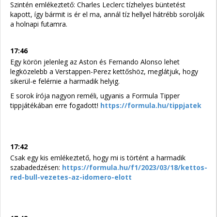
Szintén emlékeztető: Charles Leclerc tízhelyes büntetést
kapott, így bármit is ér el ma, annál tíz hellyel hátrébb sorolják
a holnapi futamra.
17:46
Egy körön jelenleg az Aston és Fernando Alonso lehet
legközelebb a Verstappen-Perez kettőshöz, meglátjuk, hogy
sikerül-e felérnie a harmadik helyig.
E sorok írója nagyon reméli, ugyanis a Formula Tipper
tippjátékában erre fogadott!
https://formula.hu/tippjatek
17:42
Csak egy kis emlékeztető, hogy mi is történt a harmadik
szabadedzésen:
https://formula.hu/f1/2023/03/18/kettos-
red-bull-vezetes-az-idomero-elott