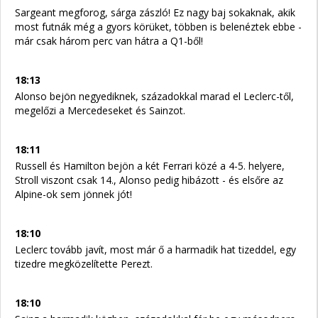
Sargeant megforog, sárga zászló! Ez nagy baj sokaknak, akik
most futnák még a gyors körüket, többen is belenéztek ebbe -
már csak három perc van hátra a Q1-ből!
18:13
Alonso bejön negyediknek, századokkal marad el Leclerc-től,
megelőzi a Mercedeseket és Sainzot.
18:11
Russell és Hamilton bejön a két Ferrari közé a 4-5. helyere,
Stroll viszont csak 14., Alonso pedig hibázott - és elsőre az
Alpine-ok sem jönnek jót!
18:10
Leclerc tovább javít, most már ő a harmadik hat tizeddel, egy
tizedre megközelítette Perezt.
18:10