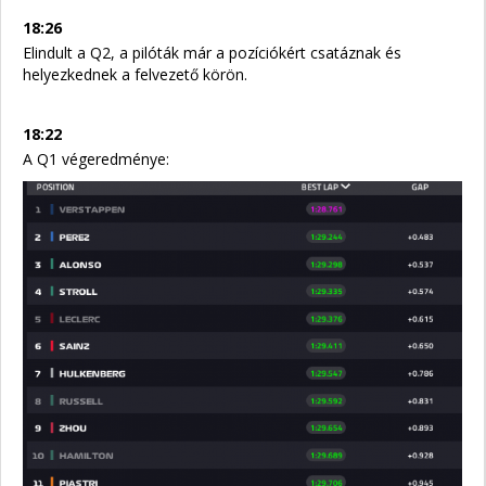
18:26
Elindult a Q2, a pilóták már a pozíciókért csatáznak és
helyezkednek a felvezető körön.
18:22
A Q1 végeredménye: