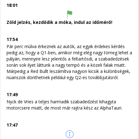
18:01
Zöld jelzés, kezdődik a móka, indul az időmérő!
17:54
Pár perc múlva érkeznek az autók, az egyik érdekes kérdés
pedig az, hogy a Q1-ben, amikor még elég nagy tömeg lehet a
pályán, mennyire lesz jelentős a feltartósdi, a szabadedzések
során sok ilyet láttunk a nagy tempó és a közeli falak miatt.
Márpedig a Red Bullt leszámítva nagyon kicsik a különbségek,
nüanszok dönthetnek például egy Q2-es továbbjutásról.
17:49
Nyck de Vries a teljes harmadik szabadedzést kihagyta
motorcsere miatt, de most már rajtra kész az AlphaTauri.
17:47