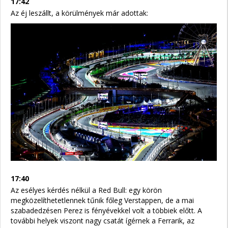
17:42
Az éj leszállt, a körülmények már adottak:
17:40
Az esélyes kérdés nélkül a Red Bull: egy körön
megközelíthetetlennek tűnik főleg Verstappen, de a mai
szabadedzésen Perez is fényévekkel volt a többiek előtt. A
további helyek viszont nagy csatát ígérnek a Ferrarik, az