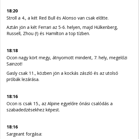
18:20
Stroll a 4., a két Red Bull és Alonso van csak előtte.
Aztán jön a két Ferrari az 5-6. helyen, majd Hülkenberg,
Russell, Zhou (!) és Hamilton a top tízben.
18:18
Ocon nagy kört megy, átnyomott mindent, 7. hely, megelőzi
Sainzot!
Gasly csak 11., közben jön a kockás zászló és az utolsó
próbák lezárása.
18:16
Ocon is csak 15., az Alpine egyelőre óriási csalódás a
szabadedzésekhez képest.
18:16
Sargeant forgása: