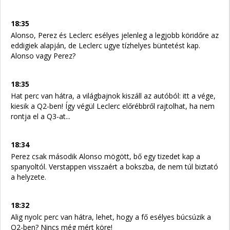
18:35
Alonso, Perez és Leclerc esélyes jelenleg a legjobb köridőre az
eddigiek alapján, de Leclerc ugye tízhelyes büntetést kap.
Alonso vagy Perez?
18:35
Hat perc van hátra, a világbajnok kiszáll az autóból: itt a vége,
kiesik a Q2-ben! Így végül Leclerc előrébbről rajtolhat, ha nem
rontja el a Q3-at...
18:34
Perez csak második Alonso mögött, bő egy tizedet kap a
spanyoltól. Verstappen visszaért a bokszba, de nem túl biztató
a helyzete.
18:32
Alig nyolc perc van hátra, lehet, hogy a fő esélyes búcsúzik a
Q2-ben? Nincs még mért köre!