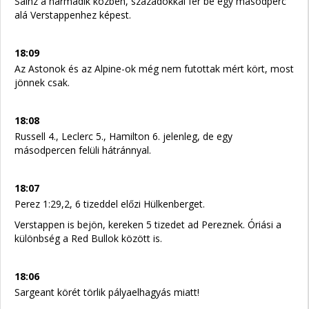
Sainz a harmadik közben, századokkal fér be egy másodperc
alá Verstappenhez képest.
18:09
Az Astonok és az Alpine-ok még nem futottak mért kört, most
jönnek csak.
18:08
Russell 4., Leclerc 5., Hamilton 6. jelenleg, de egy
másodpercen felüli hátránnyal.
18:07
Perez 1:29,2, 6 tizeddel előzi Hülkenberget.
Verstappen is bejön, kereken 5 tizedet ad Pereznek. Óriási a
különbség a Red Bullok között is.
18:06
Sargeant körét törlik pályaelhagyás miatt!