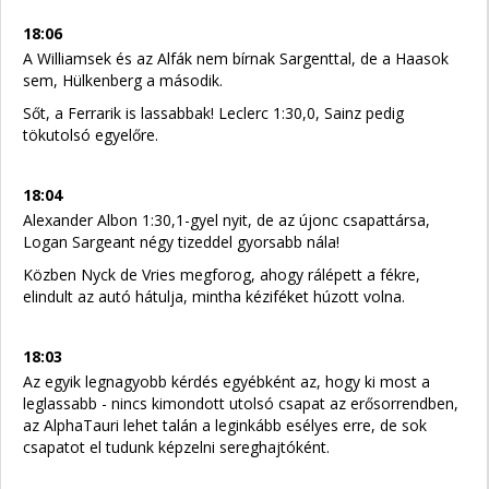
18:06
A Williamsek és az Alfák nem bírnak Sargenttal, de a Haasok
sem, Hülkenberg a második.
Sőt, a Ferrarik is lassabbak! Leclerc 1:30,0, Sainz pedig
tökutolsó egyelőre.
18:04
Alexander Albon 1:30,1-gyel nyit, de az újonc csapattársa,
Logan Sargeant négy tizeddel gyorsabb nála!
Közben Nyck de Vries megforog, ahogy rálépett a fékre,
elindult az autó hátulja, mintha kéziféket húzott volna.
18:03
Az egyik legnagyobb kérdés egyébként az, hogy ki most a
leglassabb - nincs kimondott utolsó csapat az erősorrendben,
az AlphaTauri lehet talán a leginkább esélyes erre, de sok
csapatot el tudunk képzelni sereghajtóként.