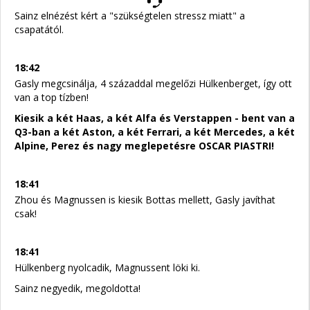
Sainz elnézést kért a "szükségtelen stressz miatt" a
csapatától.
18:42
Gasly megcsinálja, 4 századdal megelőzi Hülkenberget, így ott
van a top tízben!
Kiesik a két Haas, a két Alfa és Verstappen - bent van a
Q3-ban a két Aston, a két Ferrari, a két Mercedes, a két
Alpine, Perez és nagy meglepetésre OSCAR PIASTRI!
18:41
Zhou és Magnussen is kiesik Bottas mellett, Gasly javíthat
csak!
18:41
Hülkenberg nyolcadik, Magnussent löki ki.
Sainz negyedik, megoldotta!