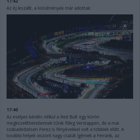
17:42
Az éj leszállt, a körülmények már adottak:
17:40
Az esélyes kérdés nélkül a Red Bull: egy körön
megközelíthetetlennek tűnik főleg Verstappen, de a mai
szabadedzésen Perez is fényévekkel volt a többiek előtt. A
további helyek viszont nagy csatát ígérnek a Ferrarik, az