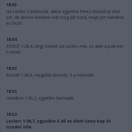
18:55
Ha Leclerc-t kivesszük, akkor egyelőre Perez-Russell az első
sor, de Alonso körében volt még pár tized, majd jön Hamilton
és Ocon.
18:54
PEREZ! 1:28,4, négy tizedet ad Leclerc-nek, ez akár a pole-kör
is lehet!
18:53
Russell 1:28,8, megelőzi Alonsót, ő a második!
18:53
Hamilton 1:29,2, egyelőre harmadik.
18:52
Leclerc 1:28,7, egyelőre ő áll az élen! Sainz kap öt
tizedet tőle.