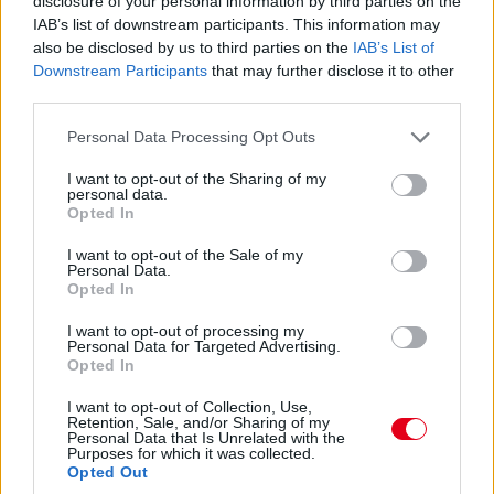
disclosure of your personal information by third parties on the
IAB’s list of downstream participants. This information may
also be disclosed by us to third parties on the
IAB’s List of
18:14
Downstream Participants
that may further disclose it to other
Sargeant megforog, sárga zászló! Ez nagy baj sokaknak, akik
third parties.
most futnák még a gyors körüket, többen is belenéztek ebbe -
már csak három perc van hátra a Q1-ből!
Please note that this website/app uses one or more Google
Personal Data Processing Opt Outs
services and may gather and store information including but
not limited to your visit or usage behaviour. You may click to
I want to opt-out of the Sharing of my
18:13
personal data.
grant or deny consent to Google and its third-party tags to
Alonso bejön negyediknek, századokkal marad el Leclerc-től,
Opted In
use your data for below specified purposes in below Google
megelőzi a Mercedeseket és Sainzot.
consent section.
I want to opt-out of the Sale of my
Personal Data.
18:11
Opted In
Russell és Hamilton bejön a két Ferrari közé a 4-5. helyere,
I want to opt-out of processing my
Stroll viszont csak 14., Alonso pedig hibázott - és elsőre az
Personal Data for Targeted Advertising.
Alpine-ok sem jönnek jót!
Opted In
I want to opt-out of Collection, Use,
18:10
Retention, Sale, and/or Sharing of my
Personal Data that Is Unrelated with the
Leclerc tovább javít, most már ő a harmadik hat tizeddel, egy
Purposes for which it was collected.
tizedre megközelítette Perezt.
Opted Out