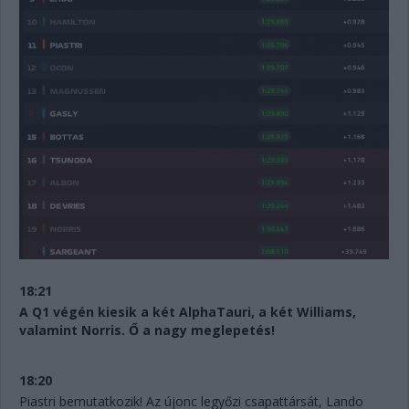
18:21
A Q1 végén kiesik a két AlphaTauri, a két Williams,
valamint Norris. Ő a nagy meglepetés!
18:20
Piastri bemutatkozik! Az újonc legyőzi csapattársát, Lando