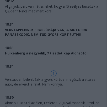
18:32
Alig nyolc perc van hátra, lehet, hogy a fő esélyes búcsúzik a
Q2-ben? Nincs még mért köre!
18:31
VERSTAPPENNEK PROBLÉMÁJA VAN, A MOTORRA
PANASZKODIK, NEM TUD GYORS KÖRT FUTNI!
18:31
Hülkenberg a negyedik, 7 tizedet kap Alonsótól!
18:31
Verstappen belehibázik a gyors körébe, megúszik alatta az
autó, de elkerüli a falat. Nem könnyű...
18:30
Alonso 1:287-tel az élen, Leclerc 1:29,0-val második, Stroll öt