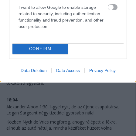
I want to allow Google to enable storage
Verstappen is bejön, kereken 5 tizedet ad Pereznek. Óriási a
related to security, including authentication
különbség a Red Bullok között is.
functionality and fraud prevention, and other
user protection.
18:06
Sargeant körét törlik pályaelhagyás miatt!
CONFIRM
18:06
A Williamsek és az Alfák nem bírnak Sargenttal, de a Haasok
sem, Hülkenberg a második.
Data Deletion
Data Access
Privacy Policy
Sőt, a Ferrarik is lassabbak! Leclerc 1:30,0, Sainz pedig
tökutolsó egyelőre.
18:04
Alexander Albon 1:30,1-gyel nyit, de az újonc csapattársa,
Logan Sargeant négy tizeddel gyorsabb nála!
Közben Nyck de Vries megforog, ahogy rálépett a fékre,
elindult az autó hátulja, mintha kéziféket húzott volna.