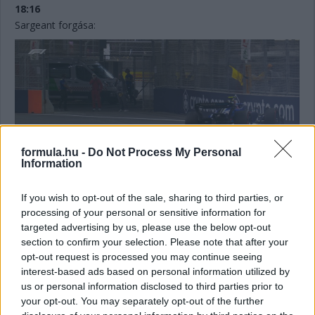
18:16
Sargeant forgása:
formula.hu -
Do Not Process My Personal
Information
If you wish to opt-out of the sale, sharing to third parties, or
processing of your personal or sensitive information for
18:15
targeted advertising by us, please use the below opt-out
Stroll csak 10., kap fél másodpercet Alonsótól.
section to confirm your selection. Please note that after your
opt-out request is processed you may continue seeing
interest-based ads based on personal information utilized by
18:15
us or personal information disclosed to third parties prior to
Sargeant, Norris, a két AlphaTauri és meglepetésre Gasly áll
your opt-out. You may separately opt-out of the further
jelenleg kiesésre.