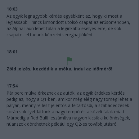
18:03
Az egyik legnagyobb kérdés egyébként az, hogy ki most a
leglassabb - nincs kimondott utolsó csapat az erősorrendben,
az AlphaTauri lehet talán a leginkább esélyes erre, de sok
csapatot el tudunk képzelni sereghajtóként.
18:01
Zöld jelzés, kezdődik a móka, indul az időmérő!
17:54
Pár perc múlva érkeznek az autók, az egyik érdekes kérdés
pedig az, hogy a Q1-ben, amikor még elég nagy tömeg lehet a
pályán, mennyire lesz jelentős a feltartósdi, a szabadedzések
során sok ilyet láttunk a nagy tempó és a közeli falak miatt.
Márpedig a Red Bullt leszámítva nagyon kicsik a különbségek,
nüanszok dönthetnek például egy Q2-es továbbjutásról.