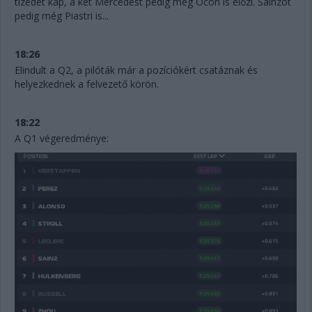
tizedet kap, a két Mercedest pedig még Ocon is előzi. Sainzot
pedig még Piastri is...
18:26
Elindult a Q2, a pilóták már a pozíciókért csatáznak és
helyezkednek a felvezető körön.
18:22
A Q1 végeredménye: