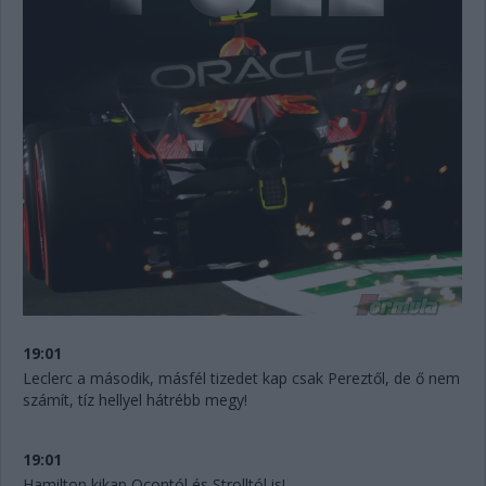
19:01
Leclerc a második, másfél tizedet kap csak Pereztől, de ő nem
számít, tíz hellyel hátrébb megy!
19:01
Hamilton kikap Ocontól és Strolltól is!