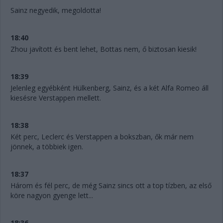
Sainz negyedik, megoldotta!
18:40
Zhou javított és bent lehet, Bottas nem, ő biztosan kiesik!
18:39
Jelenleg egyébként Hülkenberg, Sainz, és a két Alfa Romeo áll
kiesésre Verstappen mellett.
18:38
Két perc, Leclerc és Verstappen a bokszban, ők már nem
jönnek, a többiek igen.
18:37
Három és fél perc, de még Sainz sincs ott a top tízben, az első
köre nagyon gyenge lett...
18:36