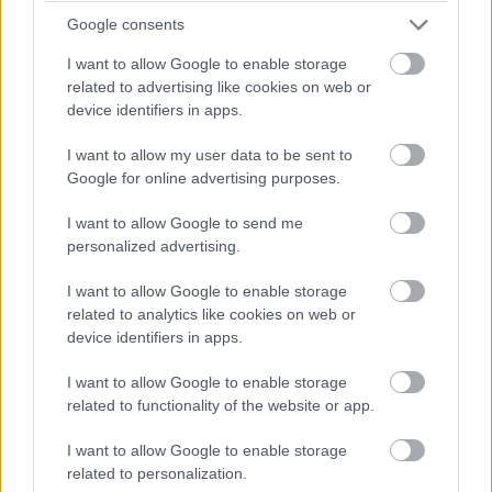
Google consents
18:10
Sainz a harmadik közben, századokkal fér be egy másodperc
I want to allow Google to enable storage
alá Verstappenhez képest.
related to advertising like cookies on web or
device identifiers in apps.
18:09
I want to allow my user data to be sent to
Az Astonok és az Alpine-ok még nem futottak mért kört, most
Google for online advertising purposes.
jönnek csak.
I want to allow Google to send me
personalized advertising.
18:09
Magnussen a negyedik, jelenleg két Red Bull után két Haas
I want to allow Google to enable storage
következik.
related to analytics like cookies on web or
device identifiers in apps.
18:08
Russell 4., Leclerc 5., Hamilton 6. jelenleg, de egy
I want to allow Google to enable storage
másodpercen felüli hátránnyal.
related to functionality of the website or app.
I want to allow Google to enable storage
18:07
related to personalization.
Perez 1:29,2, 6 tizeddel előzi Hülkenberget.