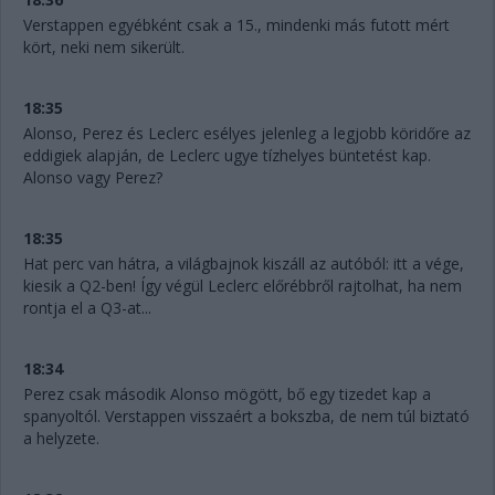
Verstappen egyébként csak a 15., mindenki más futott mért
kört, neki nem sikerült.
18:35
Alonso, Perez és Leclerc esélyes jelenleg a legjobb köridőre az
eddigiek alapján, de Leclerc ugye tízhelyes büntetést kap.
Alonso vagy Perez?
18:35
Hat perc van hátra, a világbajnok kiszáll az autóból: itt a vége,
kiesik a Q2-ben! Így végül Leclerc előrébbről rajtolhat, ha nem
rontja el a Q3-at...
18:34
Perez csak második Alonso mögött, bő egy tizedet kap a
spanyoltól. Verstappen visszaért a bokszba, de nem túl biztató
a helyzete.