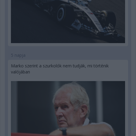
5 napja
Marko szerint a szurkolók nem tudják, mi történik
valójában