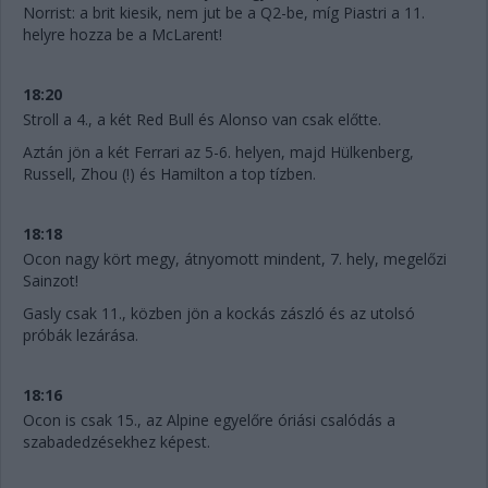
Norrist: a brit kiesik, nem jut be a Q2-be, míg Piastri a 11.
helyre hozza be a McLarent!
18:20
Stroll a 4., a két Red Bull és Alonso van csak előtte.
Aztán jön a két Ferrari az 5-6. helyen, majd Hülkenberg,
Russell, Zhou (!) és Hamilton a top tízben.
18:18
Ocon nagy kört megy, átnyomott mindent, 7. hely, megelőzi
Sainzot!
Gasly csak 11., közben jön a kockás zászló és az utolsó
próbák lezárása.
18:16
Ocon is csak 15., az Alpine egyelőre óriási csalódás a
szabadedzésekhez képest.