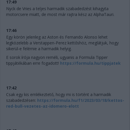
17:49
Nyck de Vries a teljes harmadik szabadedzést kihagyta
motorcsere miatt, de most már rajtra kész az AlphaTauri.
17:46
Egy körön jelenleg az Aston és Fernando Alonso lehet
legközelebb a Verstappen-Perez kettőshöz, meglátjuk, hogy
sikerül-e felérnie a harmadik helyig.
E sorok írója nagyon reméli, ugyanis a Formula Tipper
tippjátékában erre fogadott!
https://formula.hu/tippjatek
17:42
Csak egy kis emlékeztető, hogy mi is történt a harmadik
szabadedzésen:
https://formula.hu/f1/2023/03/18/kettos-
red-bull-vezetes-az-idomero-elott