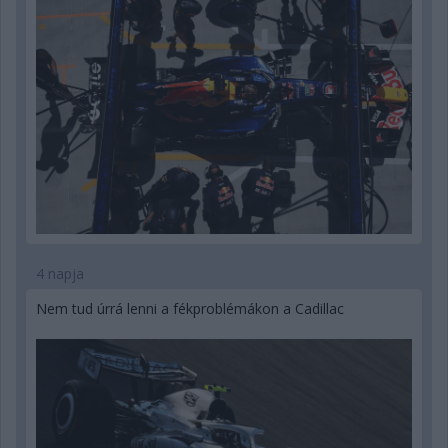
4 napja
Nem tud úrrá lenni a fékproblémákon a Cadillac