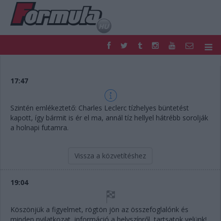
F1
PARC FERMÉ
FORMULA
MOTOR
17:47
NEMZETKÖZI
HAZAI
RETRO
EGYÉB
Szintén emlékeztető: Charles Leclerc tízhelyes büntetést
PODCAST
SHOP
kapott, így bármit is ér el ma, annál tíz hellyel hátrébb sorolják
LIVE
TIPPJÁTÉK
a holnapi futamra.
DIGITÁLIS MAGAZIN
PONTÁLLÁSOK
VERSENYNAPTÁRAK
Vissza a közvetítéshez
19:04
Köszönjük a figyelmet, rögtön jön az összefoglalónk és
minden nyilatkozat, információ a helyszínről, tartsatok velünk!