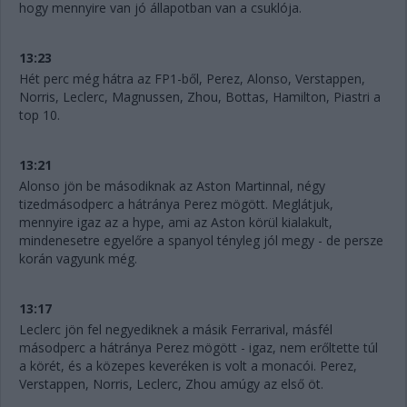
hogy mennyire van jó állapotban van a csuklója.
13:23
Hét perc még hátra az FP1-ből, Perez, Alonso, Verstappen,
Norris, Leclerc, Magnussen, Zhou, Bottas, Hamilton, Piastri a
top 10.
13:21
Alonso jön be másodiknak az Aston Martinnal, négy
tizedmásodperc a hátránya Perez mögött. Meglátjuk,
mennyire igaz az a hype, ami az Aston körül kialakult,
mindenesetre egyelőre a spanyol tényleg jól megy - de persze
korán vagyunk még.
13:17
Leclerc jön fel negyediknek a másik Ferrarival, másfél
másodperc a hátránya Perez mögött - igaz, nem erőltette túl
a körét, és a közepes keveréken is volt a monacói. Perez,
Verstappen, Norris, Leclerc, Zhou amúgy az első öt.