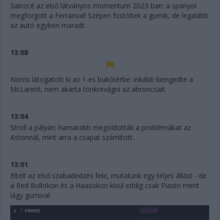
Sainzcé az első látványos momentum 2023-ban: a spanyol
megforgott a Ferrarival! Szépen füstöltek a gumik, de legalább
az autó egyben maradt.
13:08
Norris látogatott ki az 1-es bukótérbe: inkább kiengedte a
McLarent, nem akarta tönkrevágni az abroncsait.
13:04
Stroll a pályán: hamarabb megoldották a problémákat az
Astonnál, mint arra a csapat számított.
13:01
Eltelt az első szabadedzés fele, mutatunk egy teljes állást - de
a Red Bullokon és a Haasokon kívül eddig csak Piastri ment
lágy gumival: