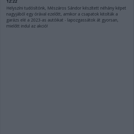
12:22
Helyszíni tudósítónk, Mészáros Sándor készített néhány képet
nagyjából egy órával ezelőtt, amikor a csapatok kitolták a
garázs elé a 2023-as autóikat - lapozgassátok át gyorsan,
mielőtt indul az akció!