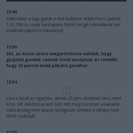
13:00
Felkerültek a lágy gumik a Red Bullokra: előbb Perez javított
1:32,758-ra, majd Verstappen feljött mögé másodiknak hat
tizedmásodperces hátránnyal.
12:56
Sőt, az Aston azóta megerősítette nekünk, hogy
gyújtási gondok vannak Stroll autójával, és remélik,
hogy 20 percen belül pályára gurulhat.
12:54
Lance Stroll az egyetlen, akinek 23 perc elteltével sincs mért
köre, sőt mindössze kért kört tett meg összesen a kanadai.
Valószínűleg nem akarja túlságosan terhelni a néhány hete
eltört csuklóját.
12:53