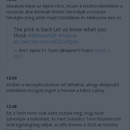
Mutatunk képet az Alpine-ról is, hiszen a teszttel ellentétben a
rózsaszín által dominált festést használják a mostani
hétvégén (meg aztán majd Dzsiddában és Melbourne-ben is):
The pink is back Let us know what you
think
#BahrainGP
#Alpine
pic.twitter.com/blZEonfp4v
— BWT Alpine F1 Team (@AlpineF1Team)
March 3,
2023
12:50
Közben a visszajátszásokon azt láthattuk, ahogy elképesztő
mértékben mozgott-ingott a Ferrarin a hátsó szárny.
12:48
Ezt a fotót most csak azért osztjuk meg, hogy kicsit
színesítjük a tudósítást, és mert Gobodics Tomi főszerkesztő
úrral egyhangúlag valljuk: az Alfa Romeo a 2023-as mezőny