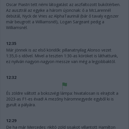
Oscar Piastri tett némi látogatást az aszfaltozott bukótérben.
Az ausztrál az egyike a három újoncnak: ő a McLarennél
debütál, Nyck de Vries az AlphaTaurinál (bár ő tavaly egyszer
már beugrott a Williamsnél), Logan Sargeant pedig a
Williamsnél.
12:35
Már jönnek is az első köridők: pillanatnyilag Alonso vezet
1:35,0-s idővel. Mivel a teszten 1:30-as köröket is láthattunk,
ez nyilván nagyon-nagyon messze van még a legjobbaktól.
12:32
És zöldre váltott a bokszvégi lámpa: hivatalosan is elrajtolt a
2023-as F1-es évad! A mezőny háromnegyede egyből ki is
gurult a pályára.
12:29
De ha már Mercedes: rikító zöld sisakot villantott Hamilton