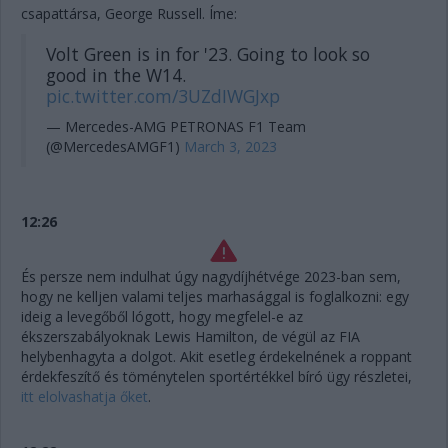
csapattársa, George Russell. Íme:
Volt Green is in for '23. Going to look so
good in the W14.
pic.twitter.com/3UZdIWGJxp
— Mercedes-AMG PETRONAS F1 Team
(@MercedesAMGF1)
March 3, 2023
12:26
És persze nem indulhat úgy nagydíjhétvége 2023-ban sem,
hogy ne kelljen valami teljes marhasággal is foglalkozni: egy
ideig a levegőből lógott, hogy megfelel-e az
ékszerszabályoknak Lewis Hamilton, de végül az FIA
helybenhagyta a dolgot. Akit esetleg érdekelnének a roppant
érdekfeszítő és töménytelen sportértékkel bíró ügy részletei,
itt elolvashatja őket
.