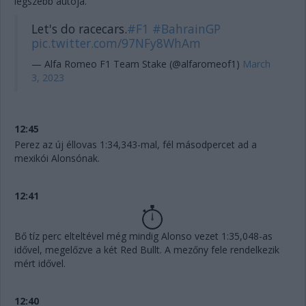
legszebb autója.
Let's do racecars.
#F1
#BahrainGP
pic.twitter.com/97NFy8WhAm
— Alfa Romeo F1 Team Stake (@alfaromeof1)
March
3, 2023
12:45
Perez az új éllovas 1:34,343-mal, fél másodpercet ad a
mexikói Alonsónak.
12:41
Bő tíz perc elteltével még mindig Alonso vezet 1:35,048-as
idővel, megelőzve a két Red Bullt. A mezőny fele rendelkezik
mért idővel.
12:40