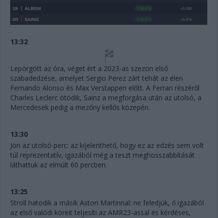
13:32
Lepörgött az óra, véget ért a 2023-as szezon első
szabadedzése, amelyet Sergio Perez zárt tehát az élen
Fernando Alonso és Max Verstappen előtt. A Ferrari részéről
Charles Leclerc ötödik, Sainz a megforgása után az utolsó, a
Mercedesek pedig a mezőny kellős közepén.
13:30
Jön az utolsó perc: az kijelenthető, hogy ez az edzés sem volt
túl reprezentatív, igazából még a teszt meghosszabbítását
láthattuk az elmúlt 60 percben.
13:25
Stroll hatodik a másik Aston Martinnal: ne feledjük, ő igazából
az első valódi köreit teljesíti az AMR23-assal és kérdéses,