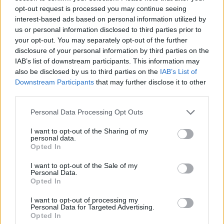
legfrissebb adását!
opt-out request is processed you may continue seeing
interest-based ads based on personal information utilized by
us or personal information disclosed to third parties prior to
your opt-out. You may separately opt-out of the further
disclosure of your personal information by third parties on the
Kövess minket a Facebookon
IAB’s list of downstream participants. This information may
also be disclosed by us to third parties on the
IAB’s List of
Downstream Participants
that may further disclose it to other
third parties.
Please note that this website/app uses one or more Google
Personal Data Processing Opt Outs
Parc Fermé
services and may gather and store information including but
not limited to your visit or usage behaviour. You may click to
I want to opt-out of the Sharing of my
personal data.
1 órája
grant or deny consent to Google and its third-party tags to
Opted In
use your data for below specified purposes in below Google
Hamarosan leáll az idei F1-es fejlesztésekkel a Cadillac
consent section.
I want to opt-out of the Sale of my
Personal Data.
Opted In
I want to opt-out of processing my
Personal Data for Targeted Advertising.
Opted In