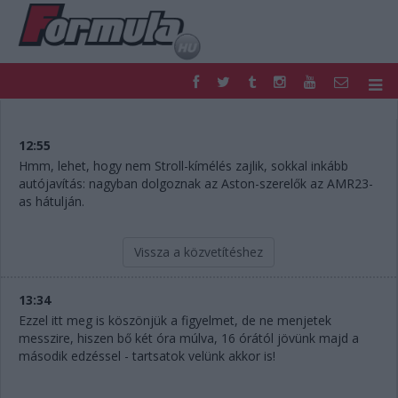
F1
PARC FERMÉ
FORMULA
MOTOR
12:55
NEMZETKÖZI
HAZAI
Hmm, lehet, hogy nem Stroll-kímélés zajlik, sokkal inkább
autójavítás: nagyban dolgoznak az Aston-szerelők az AMR23-
RETRO
EGYÉB
as hátulján.
PODCAST
SHOP
LIVE
TIPPJÁTÉK
DIGITÁLIS MAGAZIN
PONTÁLLÁSOK
Vissza a közvetítéshez
VERSENYNAPTÁRAK
13:34
Ezzel itt meg is köszönjük a figyelmet, de ne menjetek
messzire, hiszen bő két óra múlva, 16 órától jövünk majd a
második edzéssel - tartsatok velünk akkor is!