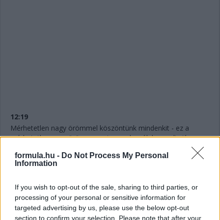
12:19
Mérhetetlen nagy örömmel köszöntünk mindenkit - ez a
mérhetetlen nagy öröm ugyanis annak szól, hogy alig tíz perc
múlva elrajtol a 2023-as Formula-1-es szezon legelső
formula.hu -
Do Not Process My Personal
szabadedzése Bahreinben!
Information
If you wish to opt-out of the sale, sharing to third parties, or
processing of your personal or sensitive information for
targeted advertising by us, please use the below opt-out
Hallgasd meg a Formula Podcast
section to confirm your selection. Please note that after your