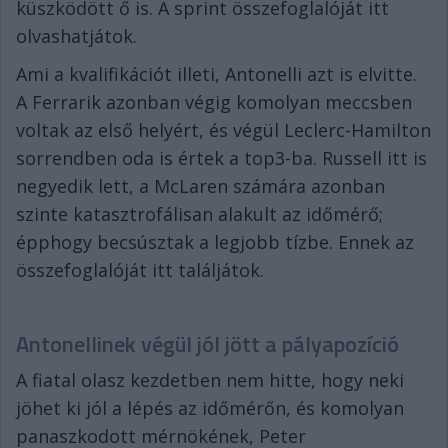
küszködött ő is. A sprint összefoglalóját itt
olvashatjátok.
Ami a kvalifikációt illeti, Antonelli azt is elvitte.
A Ferrarik azonban végig komolyan meccsben
voltak az első helyért, és végül Leclerc-Hamilton
sorrendben oda is értek a top3-ba. Russell itt is
negyedik lett, a McLaren számára azonban
szinte katasztrofálisan alakult az időmérő;
épphogy becsúsztak a legjobb tízbe. Ennek az
összefoglalóját itt találjátok.
Antonellinek végül jól jött a pályapozíció
A fiatal olasz kezdetben nem hitte, hogy neki
jöhet ki jól a lépés az időmérőn, és komolyan
panaszkodott mérnökének, Peter