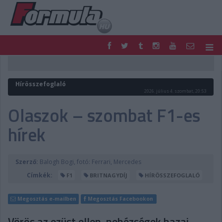
F1
PARC FERMÉ
FORMULA
MOTOR
Hírösszefoglaló
NEMZETKÖZI
HAZAI
2026. július 4. szombat, 20:53
RETRO
EGYÉB
Olaszok – szombat F1-es
PODCAST
SHOP
hírek
LIVE
TIPPJÁTÉK
DIGITÁLIS MAGAZIN
PONTÁLLÁSOK
VERSENYNAPTÁRAK
Szerző:
Balogh Bogi, fotó: Ferrari, Mercedes
Címkék:
F1
BRITNAGYDÍJ
HÍRÖSSZEFOGLALÓ
Megosztás e-mailben
Megosztás Facebookon
Vörös az ezüst ellen, nehézségek hazai