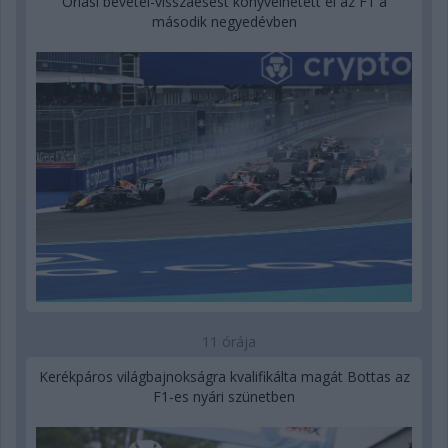
Óriási bevétel-visszaesést könyvelhetett el az F1 a
második negyedévben
11 órája
Kerékpáros világbajnokságra kvalifikálta magát Bottas az
F1-es nyári szünetben