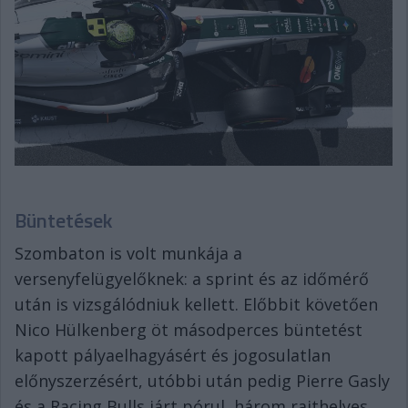
Büntetések
Szombaton is volt munkája a
versenyfelügyelőknek: a sprint és az időmérő
után is vizsgálódniuk kellett. Előbbit követően
Nico Hülkenberg öt másodperces büntetést
kapott pályaelhagyásért és jogosulatlan
előnyszerzésért, utóbbi után pedig Pierre Gasly
és a Racing Bulls járt pórul, három rajthelyes