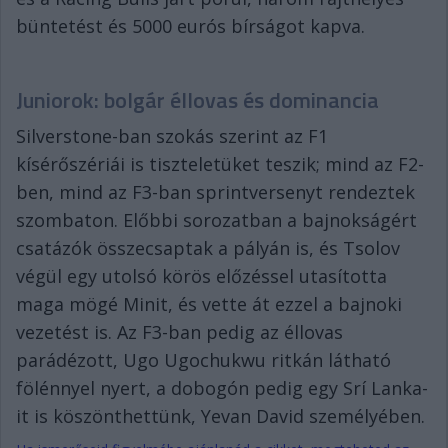
büntetést és 5000 eurós bírságot kapva.
Juniorok: bolgár éllovas és dominancia
Silverstone-ban szokás szerint az F1
kísérőszériái is tiszteletüket teszik; mind az F2-
ben, mind az F3-ban sprintversenyt rendeztek
szombaton. Előbbi sorozatban a bajnokságért
csatázók összecsaptak a pályán is, és Tsolov
végül egy utolsó körös előzéssel utasította
maga mögé Minit, és vette át ezzel a bajnoki
vezetést is. Az F3-ban pedig az éllovas
parádézott, Ugo Ugochukwu ritkán látható
fölénnyel nyert, a dobogón pedig egy Srí Lanka-
it is köszönthettünk, Yevan David személyében.