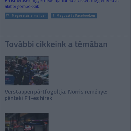
Ha ismerőseid figyelmébe ajánlanád a cikket, megteheted az
alábbi gombokkal:
Megosztás e-mailben
Megosztás Facebookon
További cikkeink a témában
Verstappen pártfogoltja, Norris reménye:
pénteki F1-es hírek