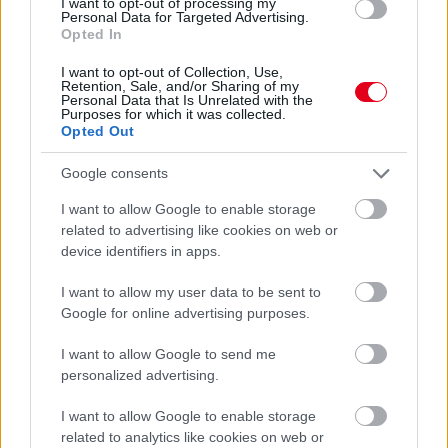
I want to opt-out of processing my
Personal Data for Targeted Advertising.
Opted In
I want to opt-out of Collection, Use,
Retention, Sale, and/or Sharing of my
Parc Fermé
Personal Data that Is Unrelated with the
Purposes for which it was collected.
4 órája
Opted Out
MotoGP: Bezzecchi közel egy másodpercet javított a
Google consents
körrekordon
I want to allow Google to enable storage
related to advertising like cookies on web or
device identifiers in apps.
I want to allow my user data to be sent to
Google for online advertising purposes.
I want to allow Google to send me
personalized advertising.
I want to allow Google to enable storage
related to analytics like cookies on web or