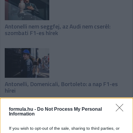
Antonelli nem seggfej, az Audi nem cserél:
szombati F1-es hírek
Antonelli, Domenicali, Bortoleto: a nap F1-es
hírei
formula.hu -
Do Not Process My Personal
Information
Hallgasd meg a Formula Podcast
legfrissebb adását!
If you wish to opt-out of the sale, sharing to third parties, or