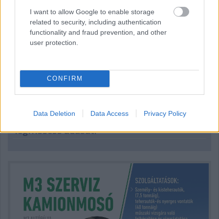
I want to allow Google to enable storage
related to security, including authentication
functionality and fraud prevention, and other
user protection.
Antonelli nem seggfej, az Audi nem cserél:
szombati F1-es hírek
CONFIRM
Data Deletion
Data Access
Privacy Policy
Hallgasd meg a Formula Podcast
legfrissebb adását!