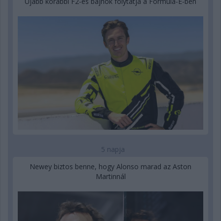
Újabb korábbi F2-es bajnok folytatja a Formula-E-ben
5 napja
Newey biztos benne, hogy Alonso marad az Aston
Martinnál