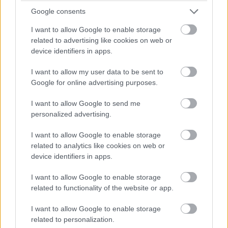
A Mercedes gondjai és tervei: keddi F1-es hírek
Google consents
I want to allow Google to enable storage
related to advertising like cookies on web or
device identifiers in apps.
I want to allow my user data to be sent to
Google for online advertising purposes.
A gyártókra mutat az FIA, az autóra Russell: a
nap F1-es hírei
I want to allow Google to send me
personalized advertising.
I want to allow Google to enable storage
related to analytics like cookies on web or
device identifiers in apps.
I want to allow Google to enable storage
Nagy tervek, nagy pénzek, nagy döntések –
related to functionality of the website or app.
vasárnapi F1-es hírek és sztorik
I want to allow Google to enable storage
related to personalization.