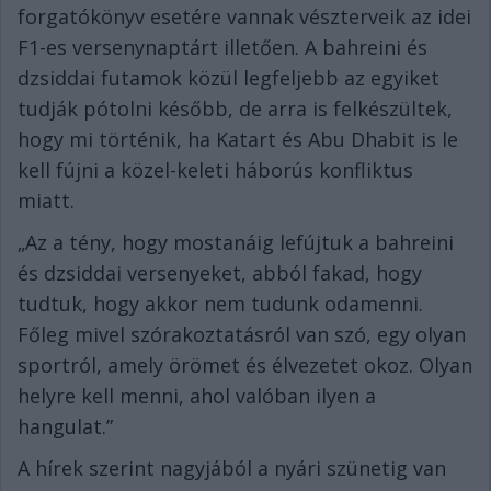
forgatókönyv esetére vannak vészterveik az idei
F1-es versenynaptárt illetően. A bahreini és
dzsiddai futamok közül legfeljebb az egyiket
tudják pótolni később, de arra is felkészültek,
hogy mi történik, ha Katart és Abu Dhabit is le
kell fújni a közel-keleti háborús konfliktus
miatt.
„Az a tény, hogy mostanáig lefújtuk a bahreini
és dzsiddai versenyeket, abból fakad, hogy
tudtuk, hogy akkor nem tudunk odamenni.
Főleg mivel szórakoztatásról van szó, egy olyan
sportról, amely örömet és élvezetet okoz. Olyan
helyre kell menni, ahol valóban ilyen a
hangulat.”
A hírek szerint nagyjából a nyári szünetig van