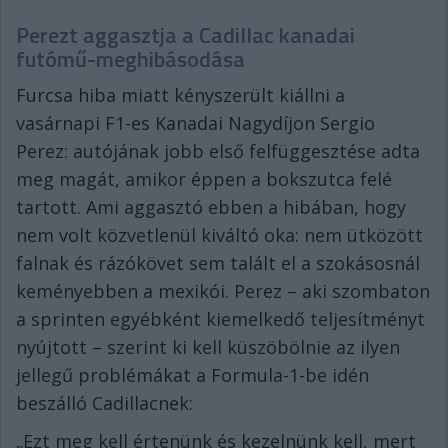
Perezt aggasztja a Cadillac kanadai
futómű-meghibásodása
Furcsa hiba miatt kényszerült kiállni a
vasárnapi F1-es Kanadai Nagydíjon Sergio
Perez: autójának jobb első felfüggesztése adta
meg magát, amikor éppen a bokszutca felé
tartott. Ami aggasztó ebben a hibában, hogy
nem volt közvetlenül kiváltó oka: nem ütközött
falnak és rázókövet sem talált el a szokásosnál
keményebben a mexikói. Perez – aki szombaton
a sprinten egyébként kiemelkedő teljesítményt
nyújtott – szerint ki kell küszöbölnie az ilyen
jellegű problémákat a Formula-1-be idén
beszálló Cadillacnek:
„Ezt meg kell értenünk és kezelnünk kell, mert