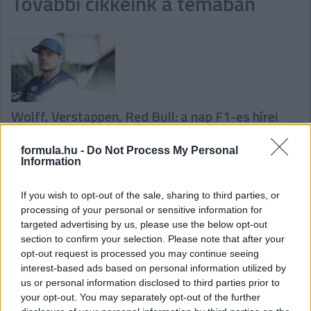
További cikkeink a témában
Wolff, Verstappen, Red Bull: a nap F1-es hírei
formula.hu -
Do Not Process My Personal
Information
If you wish to opt-out of the sale, sharing to third parties, or
processing of your personal or sensitive information for
targeted advertising by us, please use the below opt-out
Verstappen pártfogoltja, Norris reménye:
section to confirm your selection. Please note that after your
pénteki F1-es hírek
opt-out request is processed you may continue seeing
interest-based ads based on personal information utilized by
us or personal information disclosed to third parties prior to
your opt-out. You may separately opt-out of the further