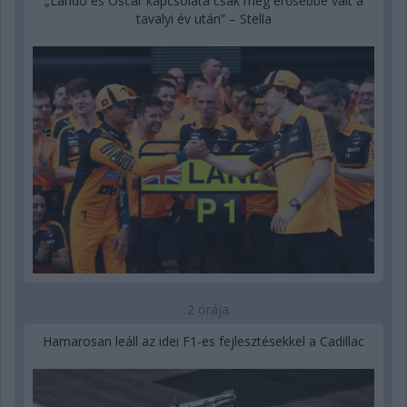
„Lando és Oscar kapcsolata csak még erősebbé vált a
tavalyi év után” – Stella
2 órája
Hamarosan leáll az idei F1-es fejlesztésekkel a Cadillac