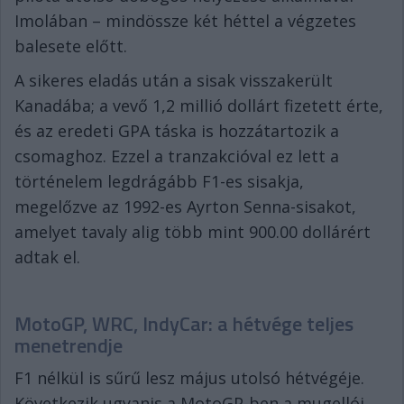
Imolában – mindössze két héttel a végzetes
balesete előtt.
A sikeres eladás után a sisak visszakerült
Kanadába; a vevő 1,2 millió dollárt fizetett érte,
és az eredeti GPA táska is hozzátartozik a
csomaghoz. Ezzel a tranzakcióval ez lett a
történelem legdrágább F1-es sisakja,
megelőzve az 1992-es Ayrton Senna-sisakot,
amelyet tavaly alig több mint 900.00 dollárért
adtak el.
MotoGP, WRC, IndyCar: a hétvége teljes
menetrendje
F1 nélkül is sűrű lesz május utolsó hétvégéje.
Következik ugyanis a MotoGP-ben a mugellói