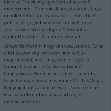
ideje az F1-nek véglegesíteni a hátralévő
menetrendet. Domenicali annyit elárult, hogy
mindkét lefújt áprilisi futamot „lehetetlen”
pótolni, és „egyet sem lesz könnyű”, mivel
„nincs sok elérhető időpont”. Viszont az
említett október 4-i dátum játszhat:
„Megerősíthetem, hogy van vésztervünk. És ha
a két szezon végi versenyt nem tudjuk
megrendezni, mert még nem ér véget a
háborút, lesznek más alternatíváink” –
hangsúlyozta Domenicali, aki azt is elárulta,
hogy biztosan nem a november 22-i Las Vegas-i
Nagydíjjal fog zárulni az évad: „Nem, nem az
lesz az utolsó futam a naptárban, ezt
megerősíthetem.”