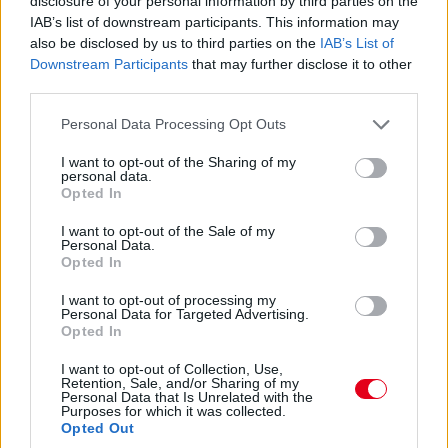
disclosure of your personal information by third parties on the
IAB’s list of downstream participants. This information may
also be disclosed by us to third parties on the
IAB’s List of
Downstream Participants
that may further disclose it to other
Pirelli, Ferrari, Binotto: a nap F1-es hírei
third parties.
Please note that this website/app uses one or more Google
Personal Data Processing Opt Outs
services and may gather and store information including but
not limited to your visit or usage behaviour. You may click to
I want to opt-out of the Sharing of my
personal data.
grant or deny consent to Google and its third-party tags to
Opted In
use your data for below specified purposes in below Google
consent section.
I want to opt-out of the Sale of my
Personal Data.
Red Bull, algoritmus, ájulás: a nap hírei egy
Opted In
helyen
I want to opt-out of processing my
Personal Data for Targeted Advertising.
Opted In
I want to opt-out of Collection, Use,
Retention, Sale, and/or Sharing of my
Personal Data that Is Unrelated with the
Purposes for which it was collected.
Opted Out