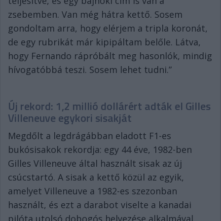
teljesítve, és egy bajnoki cím is van a
zsebemben. Van még hátra kettő. Sosem
gondoltam arra, hogy elérjem a tripla koronát,
de egy rubrikát már kipipáltam belőle. Látva,
hogy Fernando rápróbált meg hasonlók, mindig
hívogatóbbá teszi. Sosem lehet tudni.”
Új rekord: 1,2 millió dollárért adták el Gilles
Villeneuve egykori sisakját
Megdőlt a legdrágábban eladott F1-es
bukósisakok rekordja: egy 44 éve, 1982-ben
Gilles Villeneuve által használt sisak az új
csúcstartó. A sisak a kettő közül az egyik,
amelyet Villeneuve a 1982-es szezonban
használt, és ezt a darabot viselte a kanadai
pilóta utolsó dobogós helyezése alkalmával