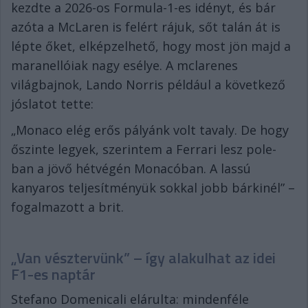
kezdte a 2026-os Formula-1-es idényt, és bár
azóta a McLaren is felért rájuk, sőt talán át is
lépte őket, elképzelhető, hogy most jön majd a
maranellóiak nagy esélye. A mclarenes
világbajnok, Lando Norris például a következő
jóslatot tette:
„Monaco elég erős pályánk volt tavaly. De hogy
őszinte legyek, szerintem a Ferrari lesz pole-
ban a jövő hétvégén Monacóban. A lassú
kanyaros teljesítményük sokkal jobb bárkinél” –
fogalmazott a brit.
„Van vésztervünk” – így alakulhat az idei
F1-es naptár
Stefano Domenicali elárulta: mindenféle