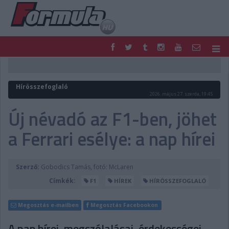
F1
PARC FERMÉ
FORMULA
MOTOR
Hírösszefoglaló
NEMZETKÖZI
HAZAI
2026. május 27. szerda, 19:45
RETRO
EGYÉB
Új névadó az F1-ben, jöhet
PODCAST
SHOP
a Ferrari esélye: a nap hírei
LIVE
TIPPJÁTÉK
DIGITÁLIS MAGAZIN
PONTÁLLÁSOK
VERSENYNAPTÁRAK
Szerző:
Gobodics Tamás, fotó: McLaren
Címkék:
F1
HÍREK
HÍRÖSSZEFOGLALÓ
Megosztás e-mailben
Megosztás Facebookon
A nap hírei, megszólalásai, érdekességei