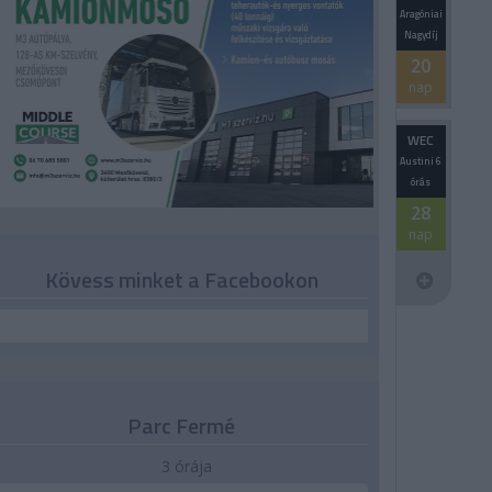
Aragóniai
Nagydíj
20
nap
WEC
Austini 6
órás
28
nap
Kövess minket a Facebookon
Parc Fermé
3 órája