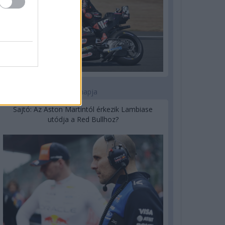
1 napja
Sajtó: Az Aston Martintól érkezik Lambiase
utódja a Red Bullhoz?