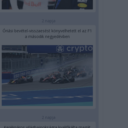
2 napja
Óriási bevétel-visszaesést könyvelhetett el az F1
a második negyedévben
2 napja
Kerékpáros világbajnokságra kvalifikálta magát