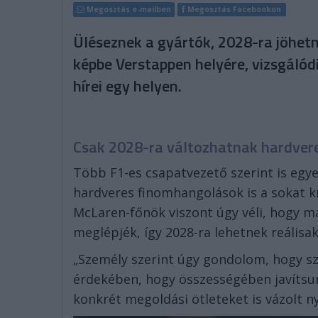
Megosztás e-mailben
Megosztás Facebookon
Üléseznek a gyártók, 2028-ra jöhetn
képbe Verstappen helyére, vizsgálód
hírei egy helyen.
Csak 2028-ra változhatnak hardver
Több F1-es csapatvezető szerint is egy
hardveres finomhangolások is a sokat kr
McLaren-főnök viszont úgy véli, hogy má
meglépjék, így 2028-ra lehetnek reálisa
„Személy szerint úgy gondolom, hogy s
érdekében, hogy összességében javítsunk
konkrét megoldási ötleteket is vázolt n