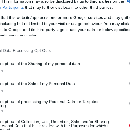
. This information may also be disclosed by us to third parties on the
IA
yi még elérhető a 2027-es szezonig.”
Participants
that may further disclose it to other third parties.
 that this website/app uses one or more Google services and may gath
rstappen távozására?
including but not limited to your visit or usage behaviour. You may click 
 to Google and its third-party tags to use your data for below specifi
rtesülései alapján, hogy úgy tudják, hogy
ogle consent section.
arra az esetre, ha Max Verstappen mégis lelépne
a fő cél mindenképp az ő megtartása.
l Data Processing Opt Outs
kkal bővítve ebben a cikkben olvasható!
o opt-out of the Sharing of my personal data.
In
án
o opt-out of the Sale of my Personal Data.
In
elni az első adatokat és visszajelzéseket a
tt szabálymódosítások kapcsán – tudta meg
to opt-out of processing my Personal Data for Targeted
ing.
szaklap.
In
r információi szerint a pénteki
o opt-out of Collection, Use, Retention, Sale, and/or Sharing
ersonal Data that Is Unrelated with the Purposes for which it
csapatok és a motorgyártók képviselői is részt
lected.