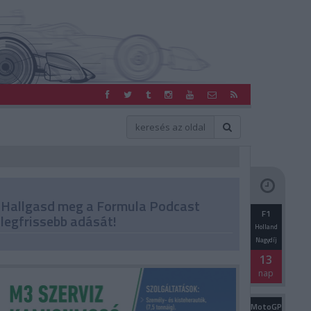
Hallgasd meg a Formula Podcast
F1
legfrissebb adását!
Holland
Nagydíj
13
nap
MotoGP