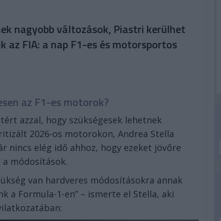
ek nagyobb változások, Piastri kerülhet
ik az FIA: a nap F1-es és motorsportos
esen az F1-es motorok?
etért azzal, hogy szükségesek lehetnek
itizált 2026-os motorokon, Andrea Stella
r nincs elég idő ahhoz, hogy ezeket jövőre
k a módosítások.
zükség van hardveres módosításokra annak
 a Formula-1-en” – ismerte el Stella, aki
yilatkozatában: