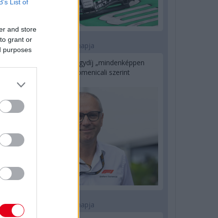
B’s List of
er and store
to grant or
1 napja
ed purposes
Az F1-es Német Nagydíj „mindenképpen
megvalósul” Domenicali szerint
1 napja