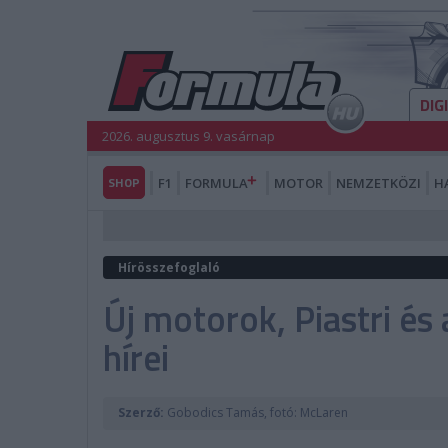
DIG
2026. augusztus 9. vasárnap
SHOP
F1
FORMULA
MOTOR
NEMZETKÖZI
H
Hírösszefoglaló
Új motorok, Piastri és
hírei
Szerző:
Gobodics Tamás, fotó: McLaren