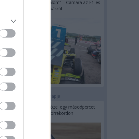
„Jó látni, hogy közel az álom” – Camara az F1-es
pletykákról
1 napja
MotoGP: Bezzecchi közel egy másodpercet
javított a körrekordon