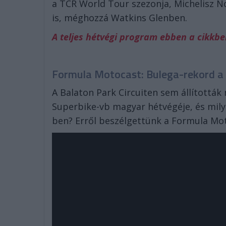
a TCR World Tour szezonja, Michelisz N
is, méghozzá Watkins Glenben.
A teljes hétvégi program ebben a cikkbe
Formula Motocast: Bulega-rekord a
A Balaton Park Circuiten sem állították
Superbike-vb magyar hétvégéje, és mily
ben? Erről beszélgettünk a Formula Mot