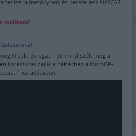
orberttel a mezőnyben; és persze lesz NASCAR
n található!
 Balatonnál
 meg Nicolo Bulegát – de miről szólt még a
en kötélhúzás zajlik a háttérben a MotoGP-
ocast friss adásában.