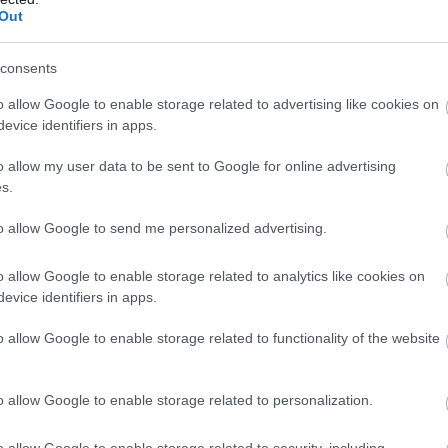
Out
éseken is láthattuk).
ek átbeszéljék az első tapasztalatokat a
consents
mentet érintő változtatások kapcsán. Úgy
o allow Google to enable storage related to advertising like cookies on
 szükségesek-e további finomhangolások a
evice identifiers in apps.
értékű módosítás nem várható.
o allow my user data to be sent to Google for online advertising
s.
F1-es csapatot birtokolni
to allow Google to send me personalized advertising.
megerősítette, hogy a Nemzetközi Automobil
o allow Google to enable storage related to analytics like cookies on
apatot birtokló tulajdonosokkal kapcsolatos
evice identifiers in apps.
o allow Google to enable storage related to functionality of the website
ogadható, feltéve, hogy megfelelő indok áll
?” – tette fel a kérdést az FIA-elnök Miamiban
o allow Google to enable storage related to personalization.
getésen.
zerezni, mert nem akarod, hogy mások
o allow Google to enable storage related to security, including