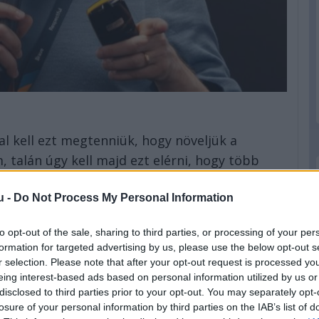
l kell ezt megtenniük, hogy növeljük a
 talán úgy kell majd ezt elérni, hogy több
 valójában leadunk, mert sokkal több időt
u -
Do Not Process My Personal Information
l, mint annak visszanyerésével.”
agyobb mennyiségű energiát nyerünk vissza,
to opt-out of the sale, sharing to third parties, or processing of your per
ünk 400 kW-ra vagy akár 450-re? És aztán
formation for targeted advertising by us, please use the below opt-out s
r selection. Please note that after your opt-out request is processed y
n szükségünk. A motorgyártók szempontjából
eing interest-based ads based on personal information utilized by us or
e 2027-re megoldani, mert az akkumulátor
disclosed to third parties prior to your opt-out. You may separately opt-
mláshoz való alkalmazkodáshoz általában
losure of your personal information by third parties on the IAB’s list of