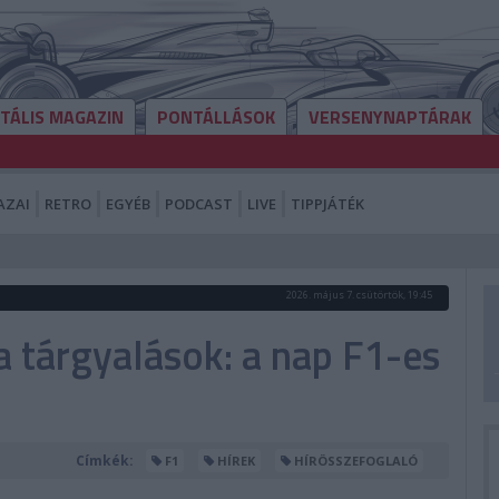
ITÁLIS MAGAZIN
PONTÁLLÁSOK
VERSENYNAPTÁRAK
AZAI
RETRO
EGYÉB
PODCAST
LIVE
TIPPJÁTÉK
2026. május 7. csütörtök, 19:45
 a tárgyalások: a nap F1-es
Címkék:
F1
HÍREK
HÍRÖSSZEFOGLALÓ