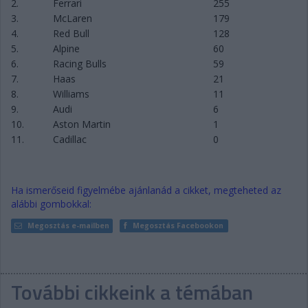
2.
Ferrari
255
3.
McLaren
179
4.
Red Bull
128
5.
Alpine
60
6.
Racing Bulls
59
7.
Haas
21
8.
Williams
11
9.
Audi
6
10.
Aston Martin
1
11.
Cadillac
0
Ha ismerőseid figyelmébe ajánlanád a cikket, megteheted az
alábbi gombokkal:
Megosztás e-mailben
Megosztás Facebookon
További cikkeink a témában