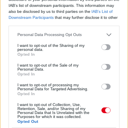
4 napja
IAB’s list of downstream participants. This information may
also be disclosed by us to third parties on the
IAB’s List of
Vezető helyről bukott hatalmasat Ogier a Finn Ralin –
Downstream Participants
that may further disclose it to other
videó
third parties.
Please note that this website/app uses one or more Google
Personal Data Processing Opt Outs
services and may gather and store information including but
not limited to your visit or usage behaviour. You may click to
I want to opt-out of the Sharing of my
personal data.
grant or deny consent to Google and its third-party tags to
Opted In
use your data for below specified purposes in below Google
consent section.
I want to opt-out of the Sale of my
Personal Data.
Opted In
I want to opt-out of processing my
Personal Data for Targeted Advertising.
Opted In
I want to opt-out of Collection, Use,
Retention, Sale, and/or Sharing of my
4 napja
Personal Data that Is Unrelated with the
Purposes for which it was collected.
Molnár Martin második lett Silverstone-ban, a
Opted Out
bajnokságban is előrelépett