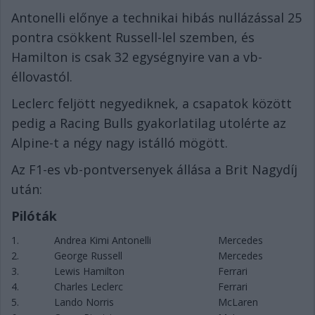
Antonelli előnye a technikai hibás nullázással 25
pontra csökkent Russell-lel szemben, és
Hamilton is csak 32 egységnyire van a vb-
éllovastól.
Leclerc feljött negyediknek, a csapatok között
pedig a Racing Bulls gyakorlatilag utolérte az
Alpine-t a négy nagy istálló mögött.
Az F1-es vb-pontversenyek állása a Brit Nagydíj
után:
Pilóták
1.
Andrea Kimi Antonelli
Mercedes
2.
George Russell
Mercedes
3.
Lewis Hamilton
Ferrari
4.
Charles Leclerc
Ferrari
5.
Lando Norris
McLaren