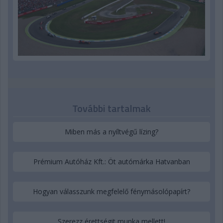
További tartalmak
Miben más a nyíltvégű lízing?
Prémium Autóház Kft.: Öt autómárka Hatvanban
Hogyan válasszunk megfelelő fénymásolópapírt?
Szerezz érettségit munka mellett!