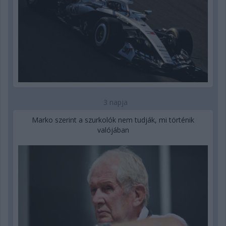
3 napja
Marko szerint a szurkolók nem tudják, mi történik
valójában