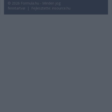
© 2026 Formula.hu - Minden jog
fenntartva! | Fejlesztette:
insource.hu