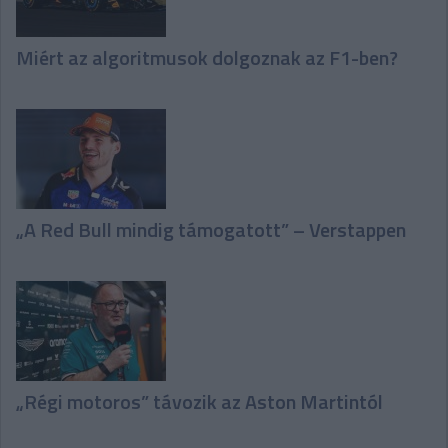
Miért az algoritmusok dolgoznak az F1-ben?
„A Red Bull mindig támogatott” – Verstappen
„Régi motoros” távozik az Aston Martintól