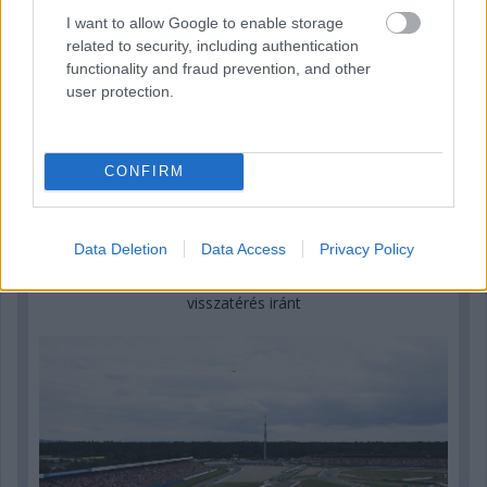
I want to allow Google to enable storage
related to security, including authentication
functionality and fraud prevention, and other
user protection.
CONFIRM
4 napja
Data Deletion
Data Access
Privacy Policy
Domenicali elárulta: Hockenheim érdeklődik az F1-es
visszatérés iránt