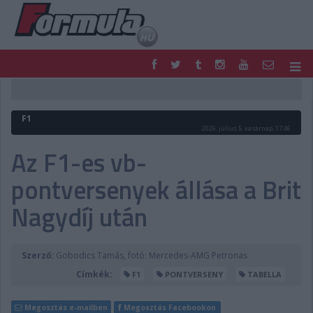
F1
PARC FERMÉ
FORMULA
MOTOR
F1
NEMZETKÖZI
HAZAI
2026. július 5. vasárnap, 17:46
RETRO
EGYÉB
Az F1-es vb-
PODCAST
SHOP
pontversenyek állása a Brit
LIVE
TIPPJÁTÉK
DIGITÁLIS MAGAZIN
PONTÁLLÁSOK
Nagydíj után
VERSENYNAPTÁRAK
Szerző:
Gobodics Tamás, fotó: Mercedes-AMG Petronas
Címkék:
F1
PONTVERSENY
TABELLA
Megosztás e-mailben
Megosztás Facebookon