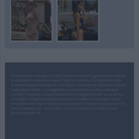
A Formula.hu szöveges és képi tartalma szerzői jogi védelem alatt áll.
A weboldalon található cikkek, fotók és videók a Formula Press Kft.
szellemi tulajdonát képezik, és a kiadó vezetőjének előzetes írásbeli
engedélye nélkül – a szolgáltatás rendeltetésszerű használatával
velejáró olvasáson, képernyőn történő megjelenítésen és az ehhez
szükséges ideiglenes többszörözésen, továbbá a személyes, nem-
kereskedelmi célból történő merevlemezre történő lementésen és
kinyomtatáson túl - sem online, sem nyomtatott formában nem
használhatóak fel.