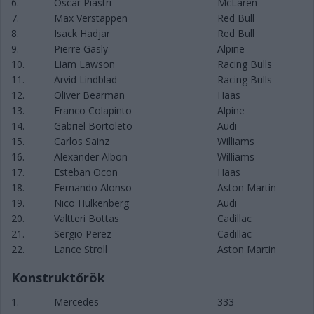
6.
Oscar Piastri
McLaren
7.
Max Verstappen
Red Bull
8.
Isack Hadjar
Red Bull
9.
Pierre Gasly
Alpine
10.
Liam Lawson
Racing Bulls
11.
Arvid Lindblad
Racing Bulls
12.
Oliver Bearman
Haas
13.
Franco Colapinto
Alpine
14.
Gabriel Bortoleto
Audi
15.
Carlos Sainz
Williams
16.
Alexander Albon
Williams
17.
Esteban Ocon
Haas
18.
Fernando Alonso
Aston Martin
19.
Nico Hülkenberg
Audi
20.
Valtteri Bottas
Cadillac
21.
Sergio Perez
Cadillac
22.
Lance Stroll
Aston Martin
Konstruktőrök
1.
Mercedes
333