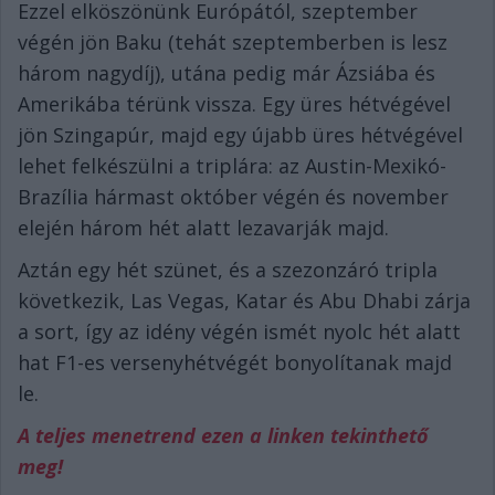
Ezzel elköszönünk Európától, szeptember
végén jön Baku (tehát szeptemberben is lesz
három nagydíj), utána pedig már Ázsiába és
Amerikába térünk vissza. Egy üres hétvégével
jön Szingapúr, majd egy újabb üres hétvégével
lehet felkészülni a triplára: az Austin-Mexikó-
Brazília hármast október végén és november
elején három hét alatt lezavarják majd.
Aztán egy hét szünet, és a szezonzáró tripla
következik, Las Vegas, Katar és Abu Dhabi zárja
a sort, így az idény végén ismét nyolc hét alatt
hat F1-es versenyhétvégét bonyolítanak majd
le.
A teljes menetrend ezen a linken tekinthető
meg!