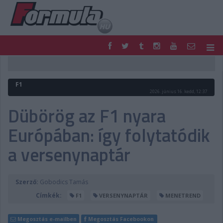
F1
PARC FERMÉ
FORMULA
MOTOR
F1
NEMZETKÖZI
HAZAI
2026. június 16. kedd, 12:37
RETRO
EGYÉB
Dübörög az F1 nyara
PODCAST
SHOP
Európában: így folytatódik
LIVE
TIPPJÁTÉK
DIGITÁLIS MAGAZIN
PONTÁLLÁSOK
a versenynaptár
VERSENYNAPTÁRAK
Szerző:
Gobodics Tamás
Címkék:
F1
VERSENYNAPTÁR
MENETREND
Megosztás e-mailben
Megosztás Facebookon