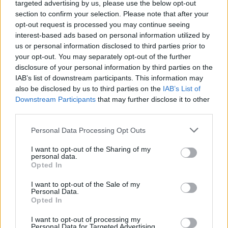
targeted advertising by us, please use the below opt-out
section to confirm your selection. Please note that after your
opt-out request is processed you may continue seeing
12 órája
interest-based ads based on personal information utilized by
us or personal information disclosed to third parties prior to
„Jó látni, hogy közel az álom” – Camara az F1-es
your opt-out. You may separately opt-out of the further
pletykákról
disclosure of your personal information by third parties on the
IAB’s list of downstream participants. This information may
also be disclosed by us to third parties on the
IAB’s List of
Downstream Participants
that may further disclose it to other
third parties.
Please note that this website/app uses one or more Google
Personal Data Processing Opt Outs
services and may gather and store information including but
not limited to your visit or usage behaviour. You may click to
I want to opt-out of the Sharing of my
personal data.
grant or deny consent to Google and its third-party tags to
Opted In
use your data for below specified purposes in below Google
consent section.
I want to opt-out of the Sale of my
Personal Data.
Opted In
I want to opt-out of processing my
1 napja
Personal Data for Targeted Advertising.