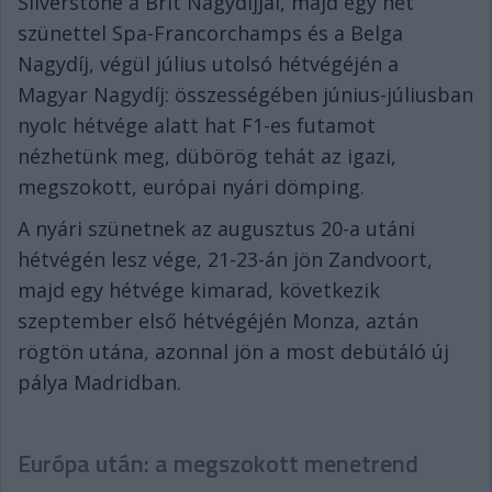
Silverstone a Brit Nagydíjjal, majd egy hét
szünettel Spa-Francorchamps és a Belga
Nagydíj, végül július utolsó hétvégéjén a
Magyar Nagydíj: összességében június-júliusban
nyolc hétvége alatt hat F1-es futamot
nézhetünk meg, dübörög tehát az igazi,
megszokott, európai nyári dömping.
A nyári szünetnek az augusztus 20-a utáni
hétvégén lesz vége, 21-23-án jön Zandvoort,
majd egy hétvége kimarad, következik
szeptember első hétvégéjén Monza, aztán
rögtön utána, azonnal jön a most debütáló új
pálya Madridban.
Európa után: a megszokott menetrend