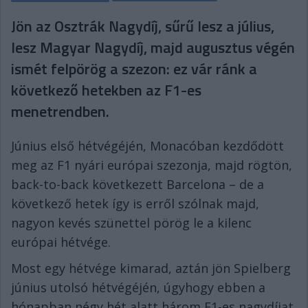
Jön az Osztrák Nagydíj, sűrű lesz a július,
lesz Magyar Nagydíj, majd augusztus végén
ismét felpörög a szezon: ez vár ránk a
következő hetekben az F1-es
menetrendben.
Június első hétvégéjén, Monacóban kezdődött
meg az F1 nyári európai szezonja, majd rögtön,
back-to-back következett Barcelona – de a
következő hetek így is erről szólnak majd,
nagyon kevés szünettel pörög le a kilenc
európai hétvége.
Most egy hétvége kimarad, aztán jön Spielberg
június utolsó hétvégéjén, úgyhogy ebben a
hónapban négy hét alatt három F1-es nagydíjat