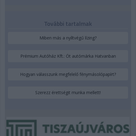
További tartalmak
Miben más a nyíltvégű lízing?
Prémium Autóház Kft.: Öt autómárka Hatvanban
Hogyan válasszunk megfelelő fénymásolópapírt?
Szerezz érettségit munka mellett!