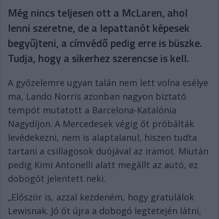
Még nincs teljesen ott a McLaren, ahol
lenni szeretne, de a lepattanót képesek
begyűjteni, a címvédő pedig erre is büszke.
Tudja, hogy a sikerhez szerencse is kell.
A győzelemre ugyan talán nem lett volna esélye
ma, Lando Norris azonban nagyon biztató
tempót mutatott a Barcelona-Katalónia
Nagydíjon. A Mercedesek végig őt próbálták
levédekezni, nem is alaptalanul, hiszen tudta
tartani a csillagosok duójával az iramot. Miután
pedig Kimi Antonelli alatt megállt az autó, ez
dobogót jelentett neki.
„Először is, azzal kezdeném, hogy gratulálok
Lewisnak. Jó őt újra a dobogó legtetején látni,