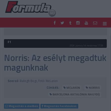
F1
PARC FERMÉ
FORMULA
MOTOR
F1
NEMZETKÖZI
HAZAI
2026. június 14. vasárnap, 17:29
RETRO
EGYÉB
Norris: Az esélyt megadtuk
PODCAST
SHOP
magunknak
LIVE
TIPPJÁTÉK
DIGITÁLIS MAGAZIN
PONTÁLLÁSOK
VERSENYNAPTÁRAK
Szerző:
Balogh Bogi, fotó: McLaren
Címkék:
MCLAREN
NORRIS
BARCELONA-KATALÓNIA NAGYDÍJ
Megosztás e-mailben
Megosztás Facebookon