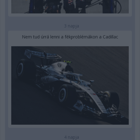
3 napja
Nem tud úrrá lenni a fékproblémákon a Cadillac
4 napja