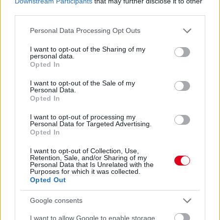
Downstream Participants
that may further disclose it to other
third parties.
1 napja
Please note that this website/app uses one or more Google
Personal Data Processing Opt Outs
services and may gather and store information including but
Megvan, mikor kezdődik az F1-es Bahreini Nagydíj
not limited to your visit or usage behaviour. You may click to
I want to opt-out of the Sharing of my
Malajziában
personal data.
grant or deny consent to Google and its third-party tags to
Opted In
use your data for below specified purposes in below Google
consent section.
I want to opt-out of the Sale of my
Personal Data.
Opted In
I want to opt-out of processing my
Personal Data for Targeted Advertising.
Opted In
I want to opt-out of Collection, Use,
Retention, Sale, and/or Sharing of my
Personal Data that Is Unrelated with the
Purposes for which it was collected.
Opted Out
Google consents
2 napja
I want to allow Google to enable storage