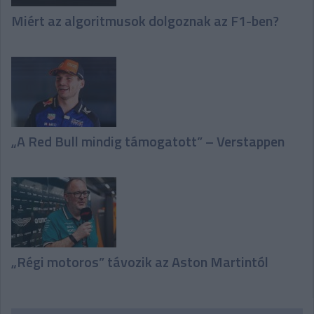
Miért az algoritmusok dolgoznak az F1-ben?
„A Red Bull mindig támogatott” – Verstappen
„Régi motoros” távozik az Aston Martintól