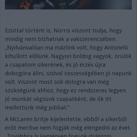
Ezúttal történt is, Norris viszont tudja, hogy
mindig nem bízhatnak a vakszerencsében.
„Nyilvánvalóan ma mázlink volt, hogy Antonelli
kihullott előlünk. Nagyon boldog vagyok, örülök
a csapatom sikerének, és jó érzés újra
dobogóra állni, szóval összességében jó napunk
volt. Viszont most sok dologra van még
szükségünk ahhoz, hogy ez rendszeres legyen.
Jó munkát végzünk csapatként, de ők itt
mellettünk még jobbat.”
A McLaren britje kijelentette, ebből a sikerből
erőt merítve nem fogják még elengedni az évet.
„Továbbra is keményen fogunk dolgozni.