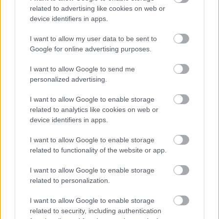
related to advertising like cookies on web or
Ilyen lehet a jövő F1-es szabályrendszere Domenicali
device identifiers in apps.
szerint
I want to allow my user data to be sent to
Google for online advertising purposes.
I want to allow Google to send me
personalized advertising.
I want to allow Google to enable storage
related to analytics like cookies on web or
device identifiers in apps.
I want to allow Google to enable storage
related to functionality of the website or app.
I want to allow Google to enable storage
2 napja
related to personalization.
Újabb korábbi F2-es bajnok folytatja a Formula-E-ben
I want to allow Google to enable storage
related to security, including authentication