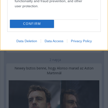
functionality and fraud prevention, and other
user protection.
CONFIRM
Data Deletion
Data Access
Privacy Policy
2 napja
Newey biztos benne, hogy Alonso marad az Aston
Martinnál