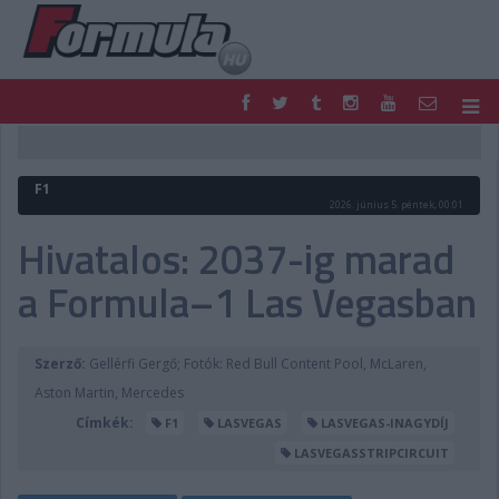
F1
PARC FERMÉ
FORMULA
MOTOR
F1
NEMZETKÖZI
HAZAI
2026. június 5. péntek, 00:01
RETRO
EGYÉB
Hivatalos: 2037-ig marad
PODCAST
SHOP
a Formula–1 Las Vegasban
LIVE
TIPPJÁTÉK
DIGITÁLIS MAGAZIN
PONTÁLLÁSOK
VERSENYNAPTÁRAK
Szerző:
Gellérfi Gergő; Fotók: Red Bull Content Pool, McLaren,
Aston Martin, Mercedes
Címkék:
F1
LASVEGAS
LASVEGAS-INAGYDÍJ
LASVEGASSTRIPCIRCUIT