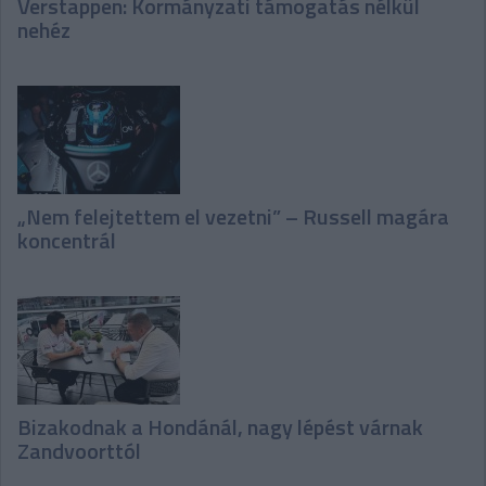
Verstappen: Kormányzati támogatás nélkül
nehéz
„Nem felejtettem el vezetni” – Russell magára
koncentrál
Bizakodnak a Hondánál, nagy lépést várnak
Zandvoorttól