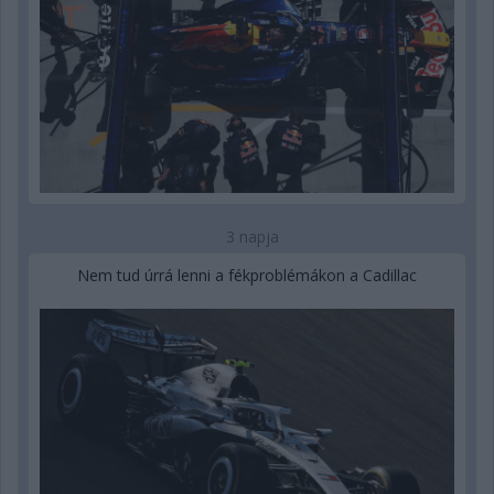
3 napja
Nem tud úrrá lenni a fékproblémákon a Cadillac