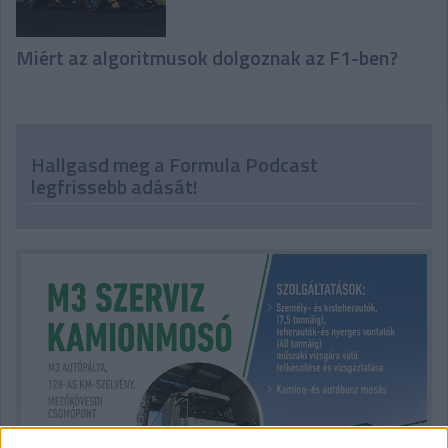
Miért az algoritmusok dolgoznak az F1-ben?
Hallgasd meg a Formula Podcast
legfrissebb adását!