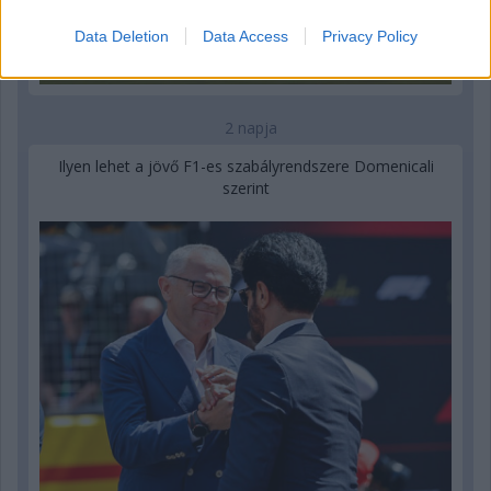
Data Deletion
Data Access
Privacy Policy
2 napja
Ilyen lehet a jövő F1-es szabályrendszere Domenicali
szerint