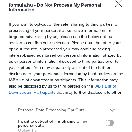
formula.hu -
Do Not Process My Personal
Information
If you wish to opt-out of the sale, sharing to third parties, or
processing of your personal or sensitive information for
targeted advertising by us, please use the below opt-out
section to confirm your selection. Please note that after your
Kövess minket a Facebookon
opt-out request is processed you may continue seeing
interest-based ads based on personal information utilized by
us or personal information disclosed to third parties prior to
your opt-out. You may separately opt-out of the further
disclosure of your personal information by third parties on the
IAB’s list of downstream participants. This information may
Parc Fermé
also be disclosed by us to third parties on the
IAB’s List of
Downstream Participants
that may further disclose it to other
19 órája
third parties.
Montoya szerint Antonelli kedvessége sem segít
Please note that this website/app uses one or more Google
Personal Data Processing Opt Outs
Russellen
services and may gather and store information including but
not limited to your visit or usage behaviour. You may click to
I want to opt-out of the Sharing of my
personal data.
grant or deny consent to Google and its third-party tags to
Opted In