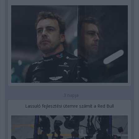
3 napja
Lassuló fejlesztési ütemre számít a Red Bull