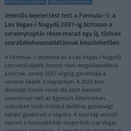
Megosztás e-mailben
Megosztás Facebookon
Jelentős bejelentést tett a Formula–1: a
Las Vegas-i Nagydíj 2037-ig biztosan a
versenynaptár része marad egy új, tízéves
szerződéshosszabbításnak köszönhetően.
A Formula–1 vezetése és a Las Vegas-i Nagydíj
szervezői újabb hosszú távú megállapodásra
jutottak, amely 2037 végéig garantálja a
verseny helyét a naptárban. A 2023-ban
debütált futam rövid idő alatt kiemelt
eseménnyé vált az Egyesült Államokban,
miközben több milliárd dolláros gazdasági
hatást gyakorolt a régióra. A sportág vezetői
szerint a hosszabbítás megerősíti Las Vegas
szerepét a Formula–1 amerikai stratégiájában.