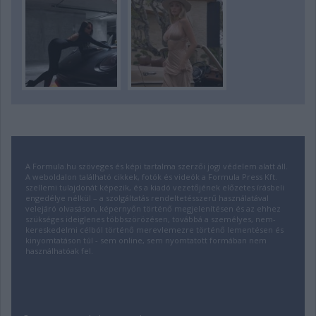
A Formula.hu szöveges és képi tartalma szerzői jogi védelem alatt áll.
A weboldalon található cikkek, fotók és videók a Formula Press Kft.
szellemi tulajdonát képezik, és a kiadó vezetőjének előzetes írásbeli
engedélye nélkül – a szolgáltatás rendeltetésszerű használatával
velejáró olvasáson, képernyőn történő megjelenítésen és az ehhez
szükséges ideiglenes többszörözésen, továbbá a személyes, nem-
kereskedelmi célból történő merevlemezre történő lementésen és
kinyomtatáson túl - sem online, sem nyomtatott formában nem
használhatóak fel.