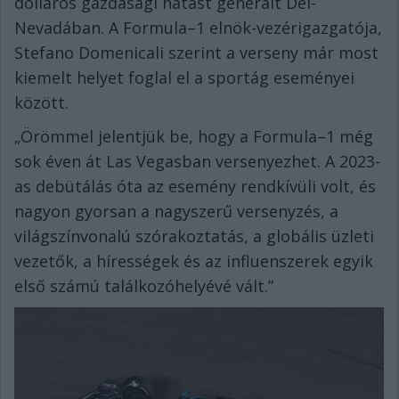
dolláros gazdasági hatást generált Dél-
Nevadában. A Formula–1 elnök-vezérigazgatója,
Stefano Domenicali szerint a verseny már most
kiemelt helyet foglal el a sportág eseményei
között.
„Örömmel jelentjük be, hogy a Formula–1 még
sok éven át Las Vegasban versenyezhet. A 2023-
as debütálás óta az esemény rendkívüli volt, és
nagyon gyorsan a nagyszerű versenyzés, a
világszínvonalú szórakoztatás, a globális üzleti
vezetők, a hírességek és az influenszerek egyik
első számú találkozóhelyévé vált.”