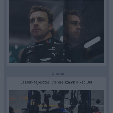
2 napja
Lassuló fejlesztési ütemre számít a Red Bull