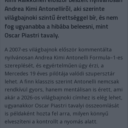
Andrea Kimi Antonelliről, aki szerinte
világbajnoki szintű érettséggel bír, és nem
fog ugyanabba a hibába beleesni, mint
Oscar Piastri tavaly.
A 2007-es világbajnok először kommentálta
nyilvánosan Andrea Kimi Antonelli Formula–1-es
szereplését, és egyértelműen úgy érzi, a
Mercedes 19 éves pilótája valódi szupersztár
lehet. A finn klasszis szerint Antonelli nemcsak
rendkívül gyors, hanem mentálisan is érett, ami
akár a 2026-os világbajnoki címhez is elég lehet,
ugyanakkor Oscar Piastri tavalyi összeomlását
is példaként hozta fel arra, milyen könnyű
elveszíteni a kontrollt a nyomás alatt.