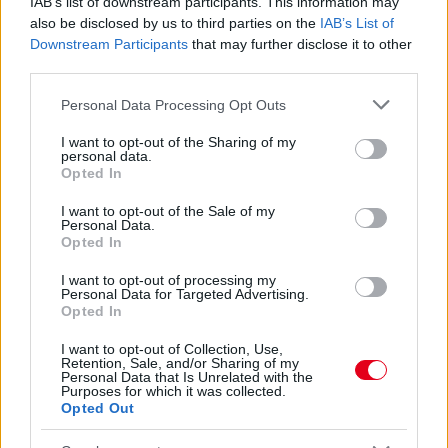
IAB’s list of downstream participants. This information may
also be disclosed by us to third parties on the
IAB’s List of
Downstream Participants
that may further disclose it to other
third parties.
Please note that this website/app uses one or more Google
Personal Data Processing Opt Outs
services and may gather and store information including but
not limited to your visit or usage behaviour. You may click to
I want to opt-out of the Sharing of my
personal data.
grant or deny consent to Google and its third-party tags to
22 órája
Opted In
use your data for below specified purposes in below Google
consent section.
Megvan, mikor kezdődik az F1-es Bahreini Nagydíj
I want to opt-out of the Sale of my
Personal Data.
Malajziában
Opted In
I want to opt-out of processing my
Personal Data for Targeted Advertising.
Opted In
I want to opt-out of Collection, Use,
Retention, Sale, and/or Sharing of my
Personal Data that Is Unrelated with the
Purposes for which it was collected.
Opted Out