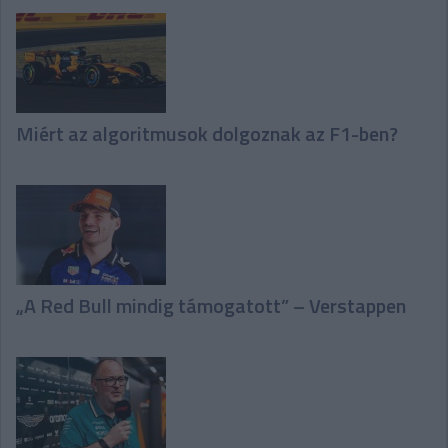
Miért az algoritmusok dolgoznak az F1-ben?
„A Red Bull mindig támogatott” – Verstappen