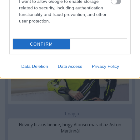
I want to allow Google to enable storage
related to security, including authentication
1 napja
functionality and fraud prevention, and other
Újabb korábbi F2-es bajnok folytatja a Formula-E-ben
user protection.
CONFIRM
Data Deletion
Data Access
Privacy Policy
1 napja
Newey biztos benne, hogy Alonso marad az Aston
Martinnál