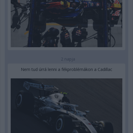
2 napja
Nem tud úrrá lenni a fékproblémákon a Cadillac