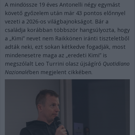
A mindössze 19 éves Antonelli négy egymást
követő győzelem után már 43 pontos előnnyel
vezeti a 2026-os világbajnokságot. Bár a
családja korábban többször hangsúlyozta, hogy
a „Kimi” nevet nem Raikkönen iránti tiszteletből
adták neki, ezt sokan kétkedve fogadják, most
mindenesetre maga az „eredeti Kimi” is
megszólalt Leo Turrini olasz újságíró
Quotidiano
Nazionalé
ben megjelent cikkében.