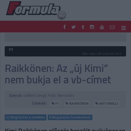
F1
PARC FERMÉ
FORMULA
MOTOR
F1
NEMZETKÖZI
HAZAI
2026. május 28. csütörtök, 18:16
RETRO
EGYÉB
Raikkönen: Az „új Kimi”
PODCAST
SHOP
nem bukja el a vb-címet
LIVE
TIPPJÁTÉK
DIGITÁLIS MAGAZIN
PONTÁLLÁSOK
VERSENYNAPTÁRAK
Szerző:
Gellérfi Gergő; Fotó: Mercedes
Címkék:
F1
RAIKKÖNEN
ANTONELLI
Megosztás e-mailben
Megosztás Facebookon
Kimi Raikkönen először beszélt nyilvánosan