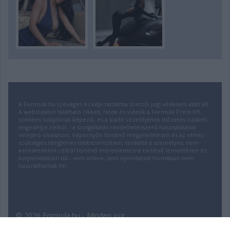
A Formula.hu szöveges és képi tartalma szerzői jogi védelem alatt áll.
A weboldalon található cikkek, fotók és videók a Formula Press Kft.
szellemi tulajdonát képezik, és a kiadó vezetőjének előzetes írásbeli
engedélye nélkül – a szolgáltatás rendeltetésszerű használatával
velejáró olvasáson, képernyőn történő megjelenítésen és az ehhez
szükséges ideiglenes többszörözésen, továbbá a személyes, nem-
kereskedelmi célból történő merevlemezre történő lementésen és
kinyomtatáson túl - sem online, sem nyomtatott formában nem
használhatóak fel.
© 2026 Formula.hu - Minden jog
fenntartva! | Fejlesztette:
insource.hu