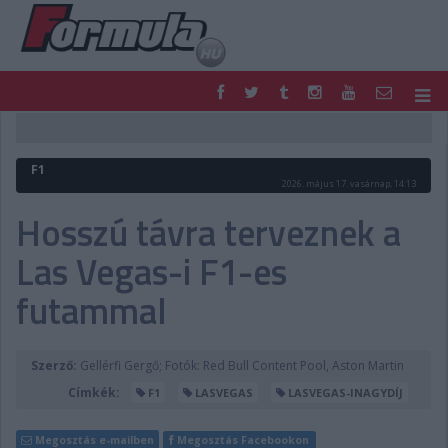
F1
PARC FERMÉ
FORMULA
MOTOR
F1
NEMZETKÖZI
HAZAI
2026. május 17. vasárnap, 14:13
RETRO
EGYÉB
Hosszú távra terveznek a
PODCAST
SHOP
Las Vegas-i F1-es
LIVE
TIPPJÁTÉK
DIGITÁLIS MAGAZIN
PONTÁLLÁSOK
futammal
VERSENYNAPTÁRAK
Szerző:
Gellérfi Gergő; Fotók: Red Bull Content Pool, Aston Martin
Címkék:
F1
LASVEGAS
LASVEGAS-INAGYDÍJ
Megosztás e-mailben
Megosztás Facebookon