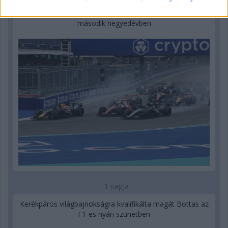
Óriási bevétel-visszaesést könyvelhetett el az F1 a
második negyedévben
1 napja
Kerékpáros világbajnokságra kvalifikálta magát Bottas az
F1-es nyári szünetben