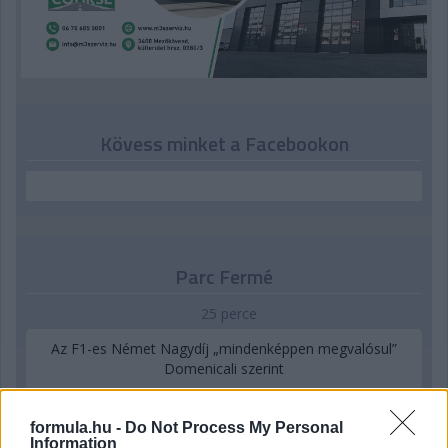
Kövess minket a Facebookon
Parc Fermé
25 perce
Az F1-es Német Nagydíj „mindenképpen megvalósul”
Domenicali szerint
formula.hu -
Do Not Process My Personal
Information