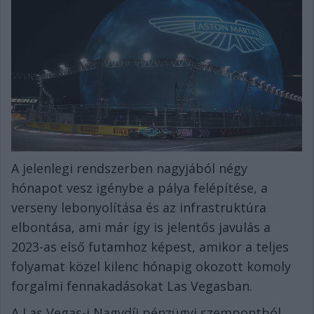
A jelenlegi rendszerben nagyjából négy
hónapot vesz igénybe a pálya felépítése, a
verseny lebonyolítása és az infrastruktúra
elbontása, ami már így is jelentős javulás a
2023-as első futamhoz képest, amikor a teljes
folyamat közel kilenc hónapig okozott komoly
forgalmi fennakadásokat Las Vegasban.
A Las Vegas-i Nagydíj pénzügyi szempontból