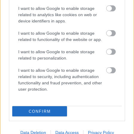
I want to allow Google to enable storage
related to analytics like cookies on web or
17 órája
device identifiers in apps.
Sajtó: Az Aston Martintól érkezik Lambiase utódja a Red
I want to allow Google to enable storage
Bullhoz?
related to functionality of the website or app.
I want to allow Google to enable storage
related to personalization.
I want to allow Google to enable storage
related to security, including authentication
functionality and fraud prevention, and other
user protection.
CONFIRM
22 órája
Data Deletion
Data Access
Privacy Policy