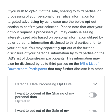
If you wish to opt-out of the sale, sharing to third parties, or
processing of your personal or sensitive information for
targeted advertising by us, please use the below opt-out
section to confirm your selection. Please note that after your
opt-out request is processed you may continue seeing
interest-based ads based on personal information utilized by
us or personal information disclosed to third parties prior to
your opt-out. You may separately opt-out of the further
disclosure of your personal information by third parties on the
4 órája
IAB’s list of downstream participants. This information may
also be disclosed by us to third parties on the
IAB’s List of
„Jó látni, hogy közel az álom” – Camara az F1-es
Downstream Participants
that may further disclose it to other
pletykákról
third parties.
Please note that this website/app uses one or more Google
Personal Data Processing Opt Outs
services and may gather and store information including but
not limited to your visit or usage behaviour. You may click to
I want to opt-out of the Sharing of my
personal data.
grant or deny consent to Google and its third-party tags to
Opted In
use your data for below specified purposes in below Google
consent section.
I want to opt-out of the Sale of my