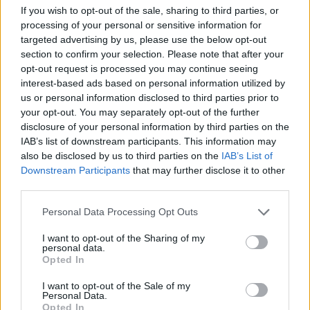
If you wish to opt-out of the sale, sharing to third parties, or
processing of your personal or sensitive information for
targeted advertising by us, please use the below opt-out
Kövess minket a Facebookon
section to confirm your selection. Please note that after your
opt-out request is processed you may continue seeing
interest-based ads based on personal information utilized by
us or personal information disclosed to third parties prior to
your opt-out. You may separately opt-out of the further
disclosure of your personal information by third parties on the
Parc Fermé
IAB’s list of downstream participants. This information may
also be disclosed by us to third parties on the
IAB’s List of
11 órája
Downstream Participants
that may further disclose it to other
third parties.
Hakkinen megtartaná a Norris-Piastri párost a
McLarennél, nem borítaná fel Verstappenért
Please note that this website/app uses one or more Google
Personal Data Processing Opt Outs
services and may gather and store information including but
not limited to your visit or usage behaviour. You may click to
I want to opt-out of the Sharing of my
personal data.
grant or deny consent to Google and its third-party tags to
Opted In
use your data for below specified purposes in below Google
consent section.
I want to opt-out of the Sale of my
Personal Data.
Opted In