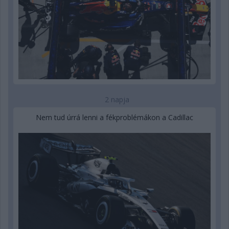
2 napja
Nem tud úrrá lenni a fékproblémákon a Cadillac