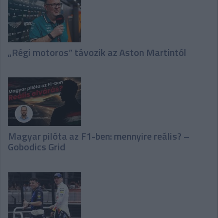
„Régi motoros” távozik az Aston Martintól
Magyar pilóta az F1-ben: mennyire reális? –
Gobodics Grid