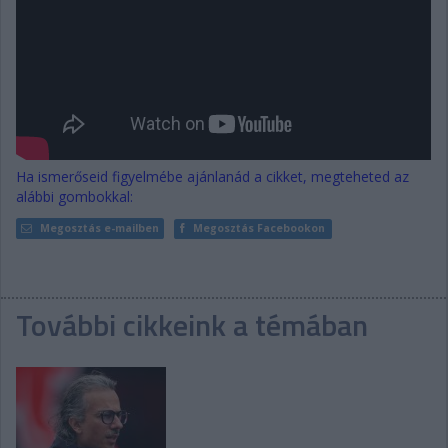
Ha ismerőseid figyelmébe ajánlanád a cikket, megteheted az
alábbi gombokkal:
Megosztás e-mailben
Megosztás Facebookon
További cikkeink a témában