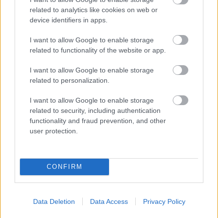
related to analytics like cookies on web or
device identifiers in apps.
I want to allow Google to enable storage
1 napja
related to functionality of the website or app.
Ilyen lehet a jövő F1-es szabályrendszere Domenicali
I want to allow Google to enable storage
szerint
related to personalization.
I want to allow Google to enable storage
related to security, including authentication
functionality and fraud prevention, and other
user protection.
CONFIRM
Data Deletion
Data Access
Privacy Policy