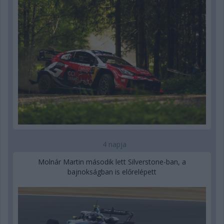
4 napja
Molnár Martin második lett Silverstone-ban, a
bajnokságban is előrelépett