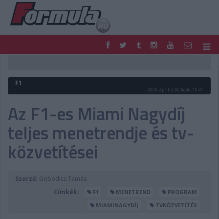
F1
PARC FERMÉ
FORMULA
MOTOR
F1
NEMZETKÖZI
HAZAI
2026. április 28. kedd, 16:41
RETRO
EGYÉB
Az F1-es Miami Nagydíj
PODCAST
SHOP
teljes menetrendje és tv-
LIVE
TIPPJÁTÉK
DIGITÁLIS MAGAZIN
PONTÁLLÁSOK
közvetítései
VERSENYNAPTÁRAK
Szerző:
Gobodics Tamás
Címkék:
F1
MENETREND
PROGRAM
MIAMINAGYDÍJ
TVKÖZVETÍTÉS