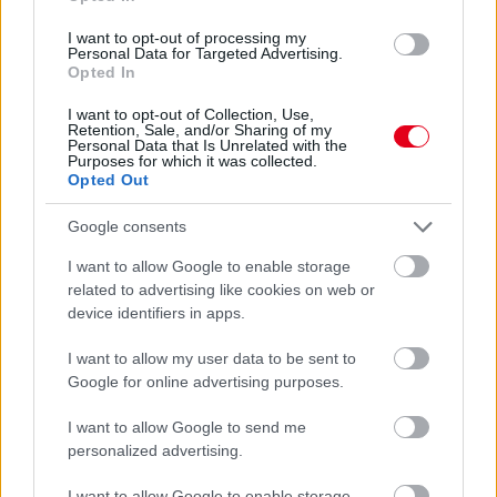
I want to opt-out of processing my
Personal Data for Targeted Advertising.
Opted In
I want to opt-out of Collection, Use,
Retention, Sale, and/or Sharing of my
Personal Data that Is Unrelated with the
Purposes for which it was collected.
Opted Out
17 órája
Megvan, mikor kezdődik az F1-es Bahreini Nagydíj
Google consents
Malajziában
I want to allow Google to enable storage
related to advertising like cookies on web or
device identifiers in apps.
I want to allow my user data to be sent to
Google for online advertising purposes.
I want to allow Google to send me
personalized advertising.
I want to allow Google to enable storage