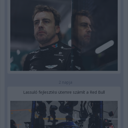
2 napja
Lassuló fejlesztési ütemre számít a Red Bull