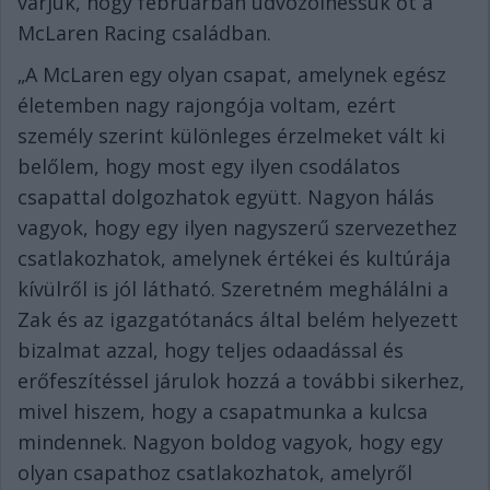
várjuk, hogy februárban üdvözölhessük őt a
McLaren Racing családban.
„A McLaren egy olyan csapat, amelynek egész
életemben nagy rajongója voltam, ezért
személy szerint különleges érzelmeket vált ki
belőlem, hogy most egy ilyen csodálatos
csapattal dolgozhatok együtt. Nagyon hálás
vagyok, hogy egy ilyen nagyszerű szervezethez
csatlakozhatok, amelynek értékei és kultúrája
kívülről is jól látható. Szeretném meghálálni a
Zak és az igazgatótanács által belém helyezett
bizalmat azzal, hogy teljes odaadással és
erőfeszítéssel járulok hozzá a további sikerhez,
mivel hiszem, hogy a csapatmunka a kulcsa
mindennek. Nagyon boldog vagyok, hogy egy
olyan csapathoz csatlakozhatok, amelyről