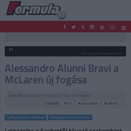
F1
PARC FERMÉ
FORMULA
MOTOR
F1
NEMZETKÖZI
HAZAI
2025. január 23. csütörtök, 18:00
RETRO
EGYÉB
Alessandro Alunni Bravi a
PODCAST
SHOP
McLaren új fogása
LIVE
TIPPJÁTÉK
DIGITÁLIS MAGAZIN
PONTÁLLÁSOK
VERSENYNAPTÁRAK
Szerző:
Gobodics Tamás, fotó: Stake Kick Sauber
Címkék:
F1
MCLAREN
BRAVI
Megosztás e-mailben
Megosztás Facebookon
Leigazolta a Saubertől távozó szakembert