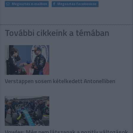
Megosztás e-mailben
Megosztás Facebookon
További cikkeink a témában
Verstappen sosem kételkedett Antonelliben
Vowles: Még nem látszanak a pozitív változások