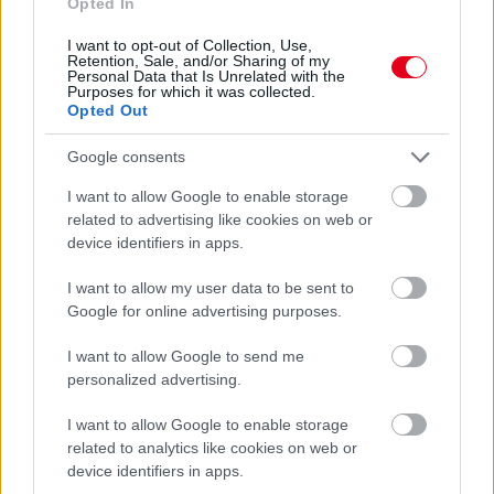
Opted In
Sajtó: Az Aston Martintól érkezik Lambiase utódja a Red
Bullhoz?
I want to opt-out of Collection, Use,
Retention, Sale, and/or Sharing of my
Personal Data that Is Unrelated with the
Purposes for which it was collected.
Opted Out
Google consents
I want to allow Google to enable storage
related to advertising like cookies on web or
device identifiers in apps.
I want to allow my user data to be sent to
Google for online advertising purposes.
I want to allow Google to send me
personalized advertising.
12 órája
I want to allow Google to enable storage
Óriási bevétel-visszaesést könyvelhetett el az F1 a
related to analytics like cookies on web or
második negyedévben
device identifiers in apps.