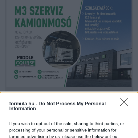
formula.hu -
Do Not Process My Personal
Kövess minket a Facebookon
Information
If you wish to opt-out of the sale, sharing to third parties, or
processing of your personal or sensitive information for
targeted advertising by us, please use the below opt-out