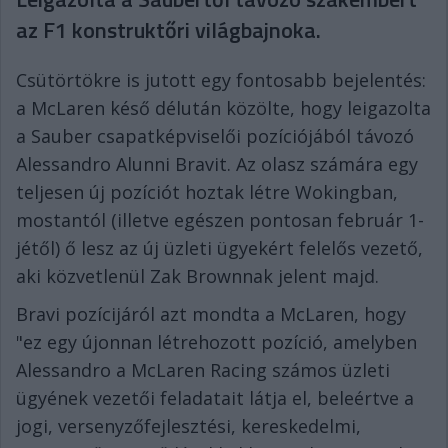
az F1 konstruktőri világbajnoka.
Csütörtökre is jutott egy fontosabb bejelentés:
a McLaren késő délután közölte, hogy leigazolta
a Sauber csapatképviselői pozíciójából távozó
Alessandro Alunni Bravit. Az olasz számára egy
teljesen új pozíciót hoztak létre Wokingban,
mostantól (illetve egészen pontosan február 1-
jétől) ő lesz az új üzleti ügyekért felelős vezető,
aki közvetlenül Zak Brownnak jelent majd.
Bravi pozícijáról azt mondta a McLaren, hogy
"ez egy újonnan létrehozott pozíció, amelyben
Alessandro a McLaren Racing számos üzleti
ügyének vezetői feladatait látja el, beleértve a
jogi, versenyzőfejlesztési, kereskedelmi,