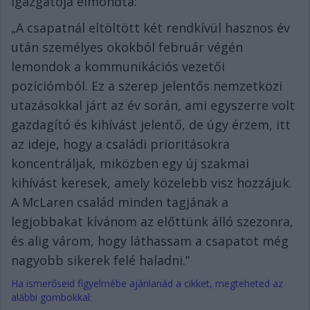
igazgatója elmondta:
„A csapatnál eltöltött két rendkívül hasznos év
után személyes okokból február végén
lemondok a kommunikációs vezetői
pozíciómból. Ez a szerep jelentős nemzetközi
utazásokkal járt az év során, ami egyszerre volt
gazdagító és kihívást jelentő, de úgy érzem, itt
az ideje, hogy a családi prioritásokra
koncentráljak, miközben egy új szakmai
kihívást keresek, amely közelebb visz hozzájuk.
A McLaren család minden tagjának a
legjobbakat kívánom az előttünk álló szezonra,
és alig várom, hogy láthassam a csapatot még
nagyobb sikerek felé haladni.”
Ha ismerőseid figyelmébe ajánlanád a cikket, megteheted az
alábbi gombokkal: