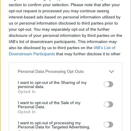
section to confirm your selection. Please note that after your
Parc Fermé
opt-out request is processed you may continue seeing
interest-based ads based on personal information utilized by
6 órája
us or personal information disclosed to third parties prior to
your opt-out. You may separately opt-out of the further
MotoGP: Bezzecchi közel egy másodpercet javított a
disclosure of your personal information by third parties on the
körrekordon
IAB’s list of downstream participants. This information may
also be disclosed by us to third parties on the
IAB’s List of
Downstream Participants
that may further disclose it to other
third parties.
Please note that this website/app uses one or more Google
Personal Data Processing Opt Outs
services and may gather and store information including but
not limited to your visit or usage behaviour. You may click to
I want to opt-out of the Sharing of my
personal data.
grant or deny consent to Google and its third-party tags to
Opted In
use your data for below specified purposes in below Google
consent section.
I want to opt-out of the Sale of my
Personal Data.
Opted In
I want to opt-out of processing my
7 órája
Personal Data for Targeted Advertising.