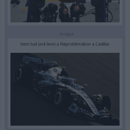
4 napja
Nem tud úrrá lenni a fékproblémákon a Cadillac