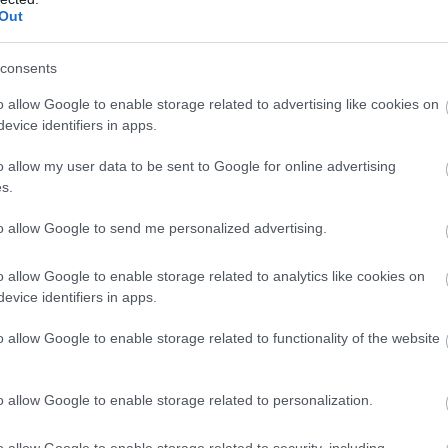
Out
consents
o allow Google to enable storage related to advertising like cookies on
evice identifiers in apps.
n
o allow my user data to be sent to Google for online advertising
s.
to allow Google to send me personalized advertising.
o allow Google to enable storage related to analytics like cookies on
t
A pilóták kérték,
Verstappen:
evice identifiers in apps.
de a csapatok
Kormányzati
o allow Google to enable storage related to functionality of the website
leszavazták a
támogatás nélkül
Pirelli javaslatát
nehéz
o allow Google to enable storage related to personalization.
o allow Google to enable storage related to security, including