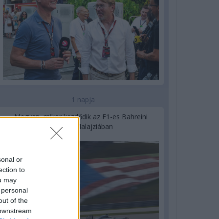
1 napja
Megvan, mikor kezdődik az F1-es Bahreini
Nagydíj Malajziában
sonal or
ection to
ou may
 personal
out of the
 downstream