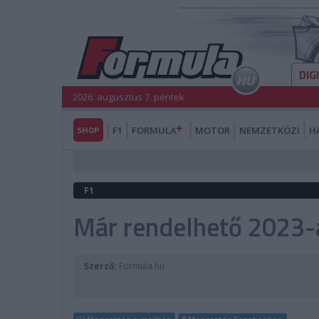
DIG
2026. augusztus 7. péntek
SHOP
F1
FORMULA
MOTOR
NEMZETKÖZI
H
F1
Már rendelhető 2023-a
Szerző:
Formula.hu