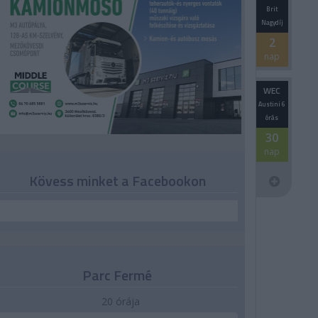
Brit
Nagydíj
2
nap
WEC
Austini 6
órás
30
nap
Kövess minket a Facebookon
Parc Fermé
20 órája