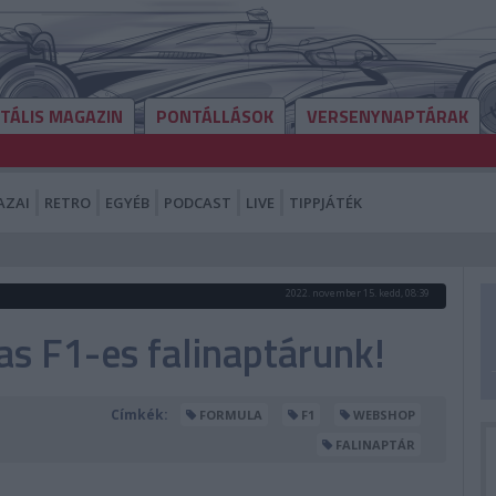
ITÁLIS MAGAZIN
PONTÁLLÁSOK
VERSENYNAPTÁRAK
AZAI
RETRO
EGYÉB
PODCAST
LIVE
TIPPJÁTÉK
2022. november 15. kedd, 08:39
s F1-es falinaptárunk!
Címkék:
FORMULA
F1
WEBSHOP
FALINAPTÁR