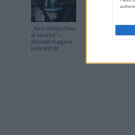
authenti
„Nem felejtettem
Bizakodnak a
el vezetni” –
Hondánál, nagy
Russell magára
lépést várnak
koncentrál
Zandvoorttól