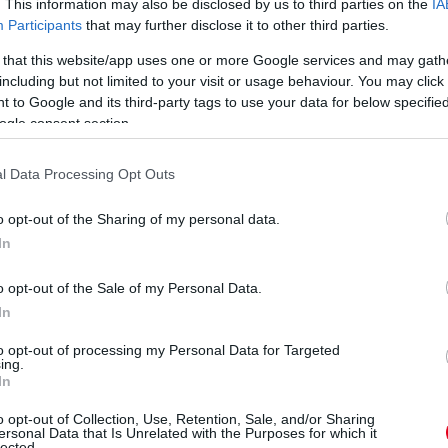
. This information may also be disclosed by us to third parties on the
IA
Participants
that may further disclose it to other third parties.
 that this website/app uses one or more Google services and may gath
including but not limited to your visit or usage behaviour. You may click 
zetesen további termékeink is elérhetők a
 to Google and its third-party tags to use your data for below specifi
isában jár szokásos köteteink, az Autósport
ogle consent section.
z idei kiadásainak készítése, amelyek rövidesen
nkban!
l Data Processing Opt Outs
eted az alábbi gombokkal:
o opt-out of the Sharing of my personal data.
In
o opt-out of the Sale of my Personal Data.
In
to opt-out of processing my Personal Data for Targeted
ing.
In
o opt-out of Collection, Use, Retention, Sale, and/or Sharing
ersonal Data that Is Unrelated with the Purposes for which it
lected.