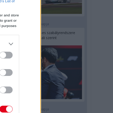
B’s List of
er and store
to grant or
2 napja
ed purposes
Ilyen lehet a jövő F1-es szabályrendszere
Domenicali szerint
2 napja