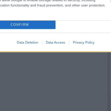
cation functionality and fraud prevention, and other user protection.
Miért tud
Red Bull: Óriási a
CONFIRM
folyamatosan így
javulás az év
fejleszteni a
elejéhez képest
Ferrari?
Data Deletion
Data Access
Privacy Policy