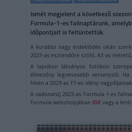
Megosztás e-mailben
Megosztás Facebookon
Ismét megjelent a következő szezon
Formula-1-es falinaptárunk, amelyb
időpontjait is feltüntettük.
A korábbi nagy érdeklődés okán szerke
2023-as esztendőre szóló, A3-as méretű
A lapokon látványos fotókon szerep
élmezőny legnevesebb versenyzői. Ha
híven a 2023-as F1-es idény nagydíjainak
A vadonatúj 2023-as Formula-1-es falin
Formula webshopjában
IDE
vagy a lenti