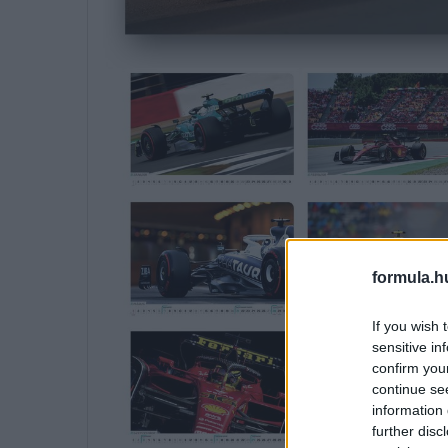
formula.h
If you wish 
sensitive in
confirm you
continue se
information 
further disc