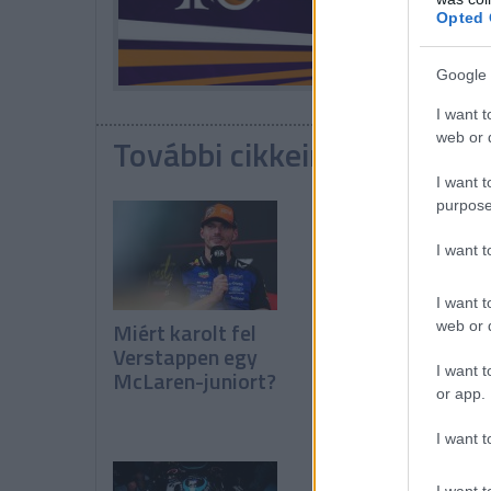
Opted 
Google 
I want t
web or d
További cikkeink a témába
I want t
purpose
I want 
I want t
Miért karolt fel
Binotto: Elégedet
web or d
Verstappen egy
vagyok, de nem
I want t
McLaren-juniort?
boldog
or app.
I want t
I want t