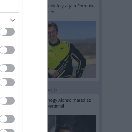
Újabb korábbi F2-es bajnok folytatja a Formula-
E-ben
3 napja
Newey biztos benne, hogy Alonso marad az
Aston Martinnál