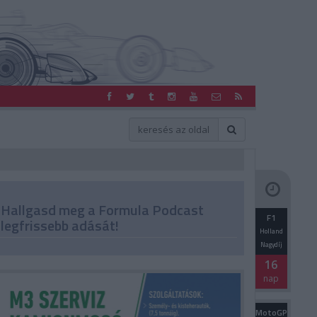
Hallgasd meg a Formula Podcast
F1
legfrissebb adását!
Holland
Nagydíj
16
nap
MotoGP