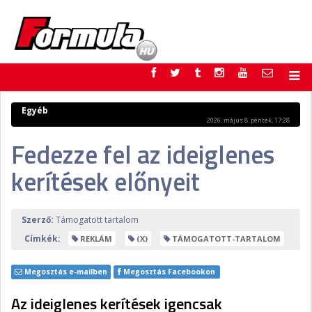
F1
PARC FERMÉ
Egyéb
2026. május 8. péntek, 17:28
FORMULA
MOTOR
Fedezze fel az ideiglenes
NEMZETKÖZI
HAZAI
RETRO
EGYÉB
kerítések előnyeit
PODCAST
SHOP
LIVE
TIPPJÁTÉK
DIGITÁLIS MAGAZIN
PONTÁLLÁSOK
Szerző:
Támogatott tartalom
VERSENYNAPTÁRAK
Címkék:
REKLÁM
(X)
TÁMOGATOTT-TARTALOM
Megosztás e-mailben
Megosztás Facebookon
Az ideiglenes kerítések igencsak