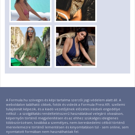
A Formula.hu szöveges és képi tartalma szerzői jogi védelem alatt áll. A
weboldalon található cikkek, fotók és videók a Formula Press Kft. szellemi
tulajdonát képezik, és a kiadó vezetőjének előzetes írásbeli engedélye
nélkül – a szolgáltatás rendeltetésszerű használatával velejáró olvasáson,
képernyőn történő megjelenítésen és az ehhez szükséges ideiglenes
többszörözésen, továbbá a személyes, nem-kereskedelmi célból történő
merevlemezre történő lementésen és kinyomtatáson túl - sem online, sem
nyomtatott formában nem használhatóak fel.