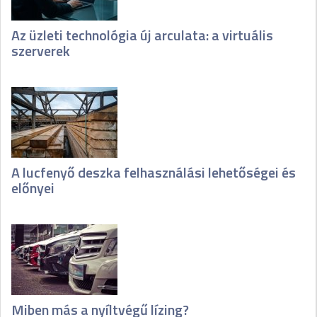
Az üzleti technológia új arculata: a virtuális
szerverek
A lucfenyő deszka felhasználási lehetőségei és
előnyei
Miben más a nyíltvégű lízing?