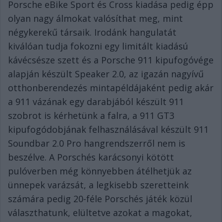
Porsche eBike Sport és Cross kiadása pedig épp
olyan nagy álmokat valósíthat meg, mint
négykerekű társaik. Irodánk hangulatát
kiválóan tudja fokozni egy limitált kiadású
kávécsésze szett és a Porsche 911 kipufogóvége
alapján készült Speaker 2.0, az igazán nagyívű
otthonberendezés mintapéldájaként pedig akár
a 911 vázának egy darabjából készült 911
szobrot is kérhetünk a falra, a 911 GT3
kipufogódobjának felhasználásával készült 911
Soundbar 2.0 Pro hangrendszerről nem is
beszélve. A Porschés karácsonyi kötött
pulóverben még könnyebben átélhetjük az
ünnepek varázsát, a legkisebb szeretteink
számára pedig 20-féle Porschés játék közül
választhatunk, elültetve azokat a magokat,