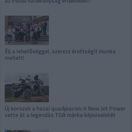
az irodai hatékonyság érdekében?
Élj a lehetőséggel, szerezz érettségit munka
mellett!
Új korszak a hazai quadpiacon: A New Jet Power
vette át a legendás TGB márka képviseletét