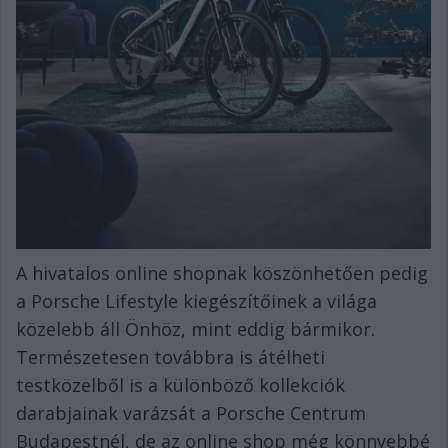
A hivatalos online shopnak köszönhetően pedig
a Porsche Lifestyle kiegészítőinek a világa
közelebb áll Önhöz, mint eddig bármikor.
Természetesen továbbra is átélheti
testközelből is a különböző kollekciók
darabjainak varázsát a Porsche Centrum
Budapestnél, de az online shop még könnyebbé