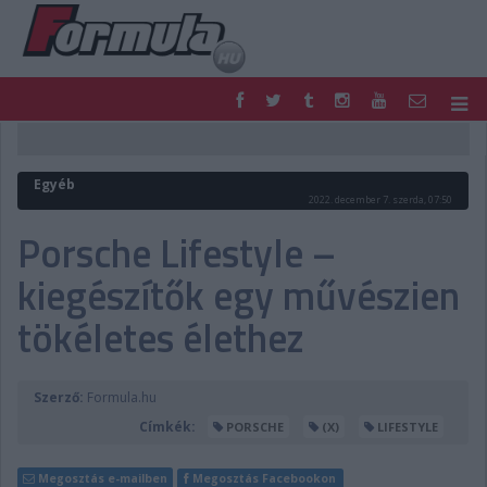
F1
PARC FERMÉ
FORMULA
MOTOR
Egyéb
NEMZETKÖZI
HAZAI
2022. december 7. szerda, 07:50
RETRO
EGYÉB
Porsche Lifestyle –
PODCAST
SHOP
kiegészítők egy művészien
LIVE
TIPPJÁTÉK
DIGITÁLIS MAGAZIN
PONTÁLLÁSOK
tökéletes élethez
VERSENYNAPTÁRAK
Szerző:
Formula.hu
Címkék:
PORSCHE
(X)
LIFESTYLE
Megosztás e-mailben
Megosztás Facebookon