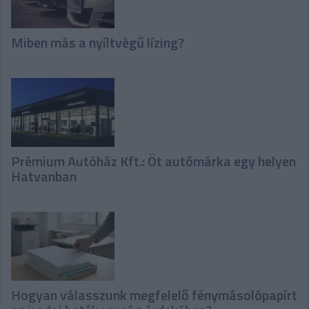
Miben más a nyíltvégű lízing?
Prémium Autóház Kft.: Öt autómárka egy helyen
Hatvanban
Hogyan válasszunk megfelelő fénymásolópapírt