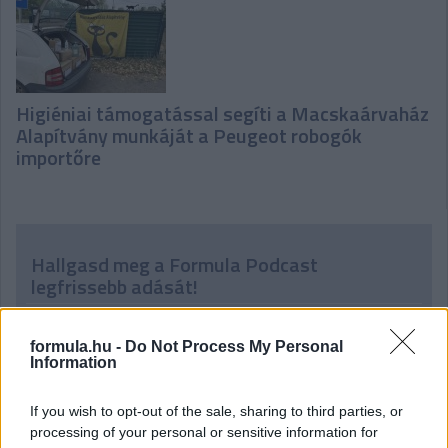
Higiéniai támogatással segíti a Macskaárvaház
Alapítvány munkáját a Peugeot robogók
importőre
Hallgasd meg a Formula Podcast
legfrissebb adását!
formula.hu -
Do Not Process My Personal
Information
If you wish to opt-out of the sale, sharing to third parties, or
processing of your personal or sensitive information for