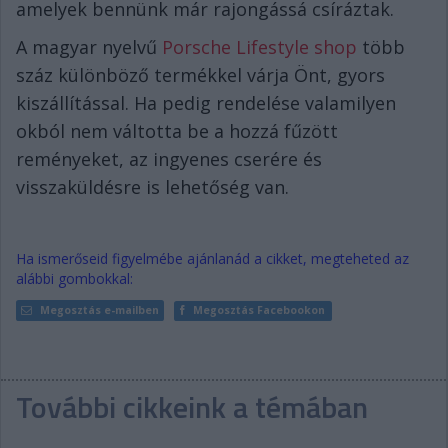
amelyek bennünk már rajongássá csíráztak.
A magyar nyelvű
Porsche Lifestyle shop
több
száz különböző termékkel várja Önt, gyors
kiszállítással. Ha pedig rendelése valamilyen
okból nem váltotta be a hozzá fűzött
reményeket, az ingyenes cserére és
visszaküldésre is lehetőség van.
Ha ismerőseid figyelmébe ajánlanád a cikket, megteheted az
alábbi gombokkal:
Megosztás e-mailben
Megosztás Facebookon
További cikkeink a témában