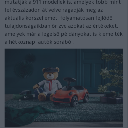
mutatják a 911 modellek is, amelyek több mint
fél évszázadon átívelve ragadják meg az
aktuális korszellemet, folyamatosan fejlődő
tulajdonságaikban őrizve azokat az értékeket,
amelyek már a legelső példányokat is kiemelték
a hétköznapi autók sorából.