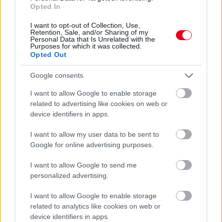
Opted In
Sajtó: Az Aston Martintól érkezik Lambiase utódja a Red
Bullhoz?
I want to opt-out of Collection, Use,
Retention, Sale, and/or Sharing of my
Personal Data that Is Unrelated with the
Purposes for which it was collected.
Opted Out
Google consents
I want to allow Google to enable storage
related to advertising like cookies on web or
device identifiers in apps.
I want to allow my user data to be sent to
Google for online advertising purposes.
I want to allow Google to send me
personalized advertising.
5 órája
Óriási bevétel-visszaesést könyvelhetett el az F1 a
I want to allow Google to enable storage
második negyedévben
related to analytics like cookies on web or
device identifiers in apps.