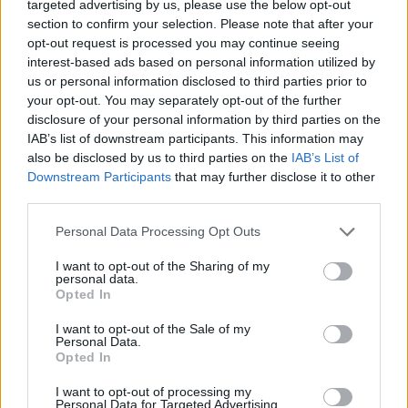
targeted advertising by us, please use the below opt-out
section to confirm your selection. Please note that after your
opt-out request is processed you may continue seeing
interest-based ads based on personal information utilized by
us or personal information disclosed to third parties prior to
your opt-out. You may separately opt-out of the further
disclosure of your personal information by third parties on the
IAB’s list of downstream participants. This information may
also be disclosed by us to third parties on the
IAB’s List of
Downstream Participants
that may further disclose it to other
third parties.
Please note that this website/app uses one or more Google
Personal Data Processing Opt Outs
Kövess minket a Facebookon
services and may gather and store information including but
not limited to your visit or usage behaviour. You may click to
I want to opt-out of the Sharing of my
personal data.
grant or deny consent to Google and its third-party tags to
Opted In
use your data for below specified purposes in below Google
consent section.
I want to opt-out of the Sale of my
Personal Data.
Parc Fermé
Opted In
I want to opt-out of processing my
21 perce
Personal Data for Targeted Advertising.