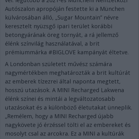
vel: legutóbb a 2021-es Müncheni Nemzetközi
Autószalon apropóján festette ki a München
külvárosában álló, „Sugar Mountain” névre
keresztelt nyüzsgő ipari terület korábbi
betongyárának öreg tornyát, a rá jellemző
élénk színvilág használatával, a brit
prémiummárka #BIGLOVE kampányát éltetve.
A Londonban született művész számára
nagymértékben meghatározták a brit kultúrát
az emberek tízezrei által naponta megtett,
hosszú utazások. A MINI Recharged Lakwena
élénk színei és mintái a legváltozatosabb
utazásokat és a különböző életutakat ünneplik.
„Remélem, hogy a MINI Recharged újabb
nagykövete jó érzéssel tölti el az embereket és
mosolyt csal az arcokra. Ez a MINI a kultúrák