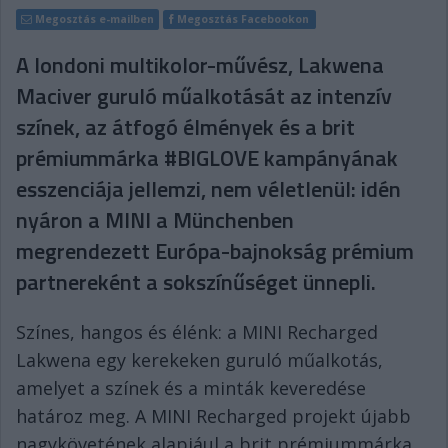
Megosztás e-mailben
Megosztás Facebookon
A londoni multikolor-művész, Lakwena
Maciver guruló műalkotását az intenzív
színek, az átfogó élmények és a brit
prémiummárka #BIGLOVE kampányának
esszenciája jellemzi, nem véletlenül: idén
nyáron a MINI a Münchenben
megrendezett Európa-bajnokság prémium
partnereként a sokszínűséget ünnepli.
Színes, hangos és élénk: a MINI Recharged
Lakwena egy kerekeken guruló műalkotás,
amelyet a színek és a minták keveredése
határoz meg. A MINI Recharged projekt újabb
nagykövetének alapjául a brit prémiummárka