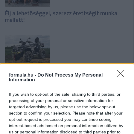
Élj a lehetőséggel, szerezz érettségit munka
mellett!
Új korszak a hazai quadpiacon: A New Jet Power
formula.hu -
Do Not Process My Personal
vette át a legendás TGB márka képviseletét
Information
If you wish to opt-out of the sale, sharing to third parties, or
processing of your personal or sensitive information for
targeted advertising by us, please use the below opt-out
section to confirm your selection. Please note that after your
opt-out request is processed you may continue seeing
interest-based ads based on personal information utilized by
Higiéniai támogatással segíti a Macskaárvaház
us or personal information disclosed to third parties prior to