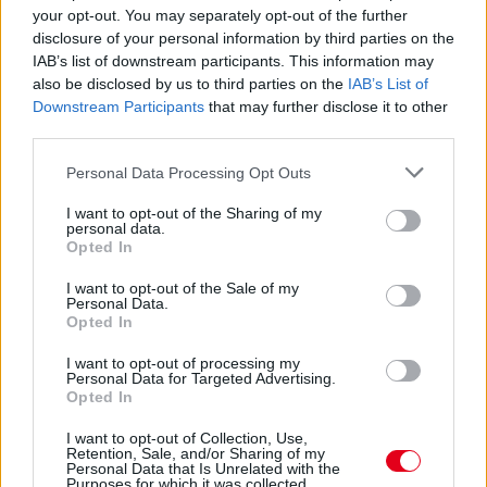
Alapítvány munkáját a Peugeot robogók
your opt-out. You may separately opt-out of the further
importőre
disclosure of your personal information by third parties on the
IAB’s list of downstream participants. This information may
also be disclosed by us to third parties on the
IAB’s List of
Downstream Participants
that may further disclose it to other
third parties.
Hallgasd meg a Formula Podcast
legfrissebb adását!
Please note that this website/app uses one or more Google
Personal Data Processing Opt Outs
services and may gather and store information including but
not limited to your visit or usage behaviour. You may click to
I want to opt-out of the Sharing of my
personal data.
grant or deny consent to Google and its third-party tags to
Opted In
use your data for below specified purposes in below Google
consent section.
I want to opt-out of the Sale of my
Personal Data.
Opted In
I want to opt-out of processing my
Personal Data for Targeted Advertising.
Opted In
I want to opt-out of Collection, Use,
Retention, Sale, and/or Sharing of my
Personal Data that Is Unrelated with the
Purposes for which it was collected.