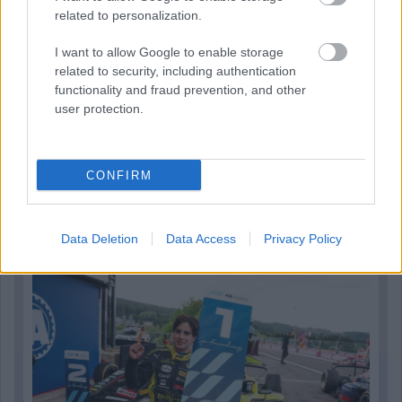
related to personalization.
I want to allow Google to enable storage
related to security, including authentication
functionality and fraud prevention, and other
user protection.
CONFIRM
1 napja
„Jó látni, hogy közel az álom” – Camara az F1-es
Data Deletion
Data Access
Privacy Policy
pletykákról