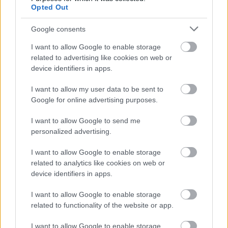
Opted Out
Google consents
I want to allow Google to enable storage
related to advertising like cookies on web or
Kövess minket a Facebookon
device identifiers in apps.
I want to allow my user data to be sent to
Google for online advertising purposes.
I want to allow Google to send me
personalized advertising.
Parc Fermé
I want to allow Google to enable storage
22 órája
related to analytics like cookies on web or
Az F1-es Német Nagydíj „mindenképpen megvalósul”
device identifiers in apps.
Domenicali szerint
I want to allow Google to enable storage
related to functionality of the website or app.
I want to allow Google to enable storage