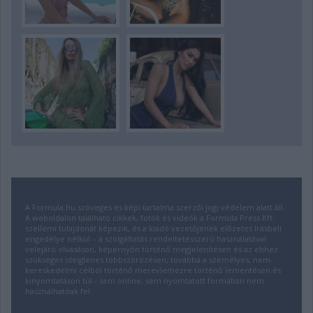
A Formula.hu szöveges és képi tartalma szerzői jogi védelem alatt áll.
A weboldalon található cikkek, fotók és videók a Formula Press Kft.
szellemi tulajdonát képezik, és a kiadó vezetőjének előzetes írásbeli
engedélye nélkül – a szolgáltatás rendeltetésszerű használatával
velejáró olvasáson, képernyőn történő megjelenítésen és az ehhez
szükséges ideiglenes többszörözésen, továbbá a személyes, nem-
kereskedelmi célból történő merevlemezre történő lementésen és
kinyomtatáson túl - sem online, sem nyomtatott formában nem
használhatóak fel.