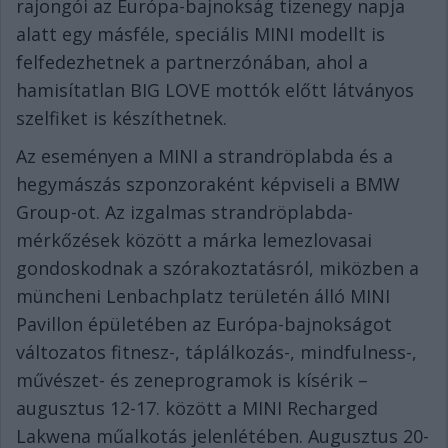
rajongói az Európa-bajnokság tizenegy napja
alatt egy másféle, speciális MINI modellt is
felfedezhetnek a partnerzónában, ahol a
hamisítatlan BIG LOVE mottók előtt látványos
szelfiket is készíthetnek.
Az eseményen a MINI a strandröplabda és a
hegymászás szponzoraként képviseli a BMW
Group-ot. Az izgalmas strandröplabda-
mérkőzések között a márka lemezlovasai
gondoskodnak a szórakoztatásról, miközben a
müncheni Lenbachplatz területén álló MINI
Pavillon épületében az Európa-bajnokságot
változatos fitnesz-, táplálkozás-, mindfulness-,
művészet- és zeneprogramok is kísérik –
augusztus 12-17. között a MINI Recharged
Lakwena műalkotás jelenlétében. Augusztus 20-