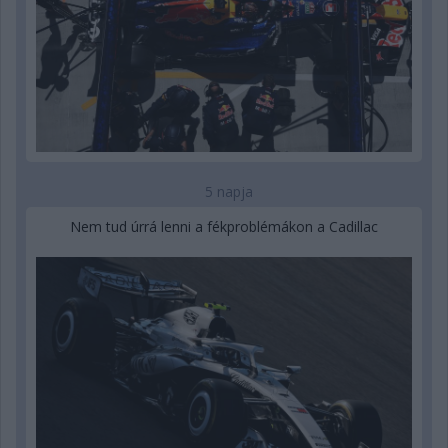
5 napja
Nem tud úrrá lenni a fékproblémákon a Cadillac