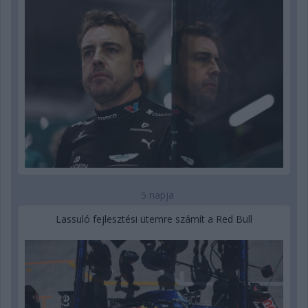
5 napja
Lassuló fejlesztési ütemre számít a Red Bull