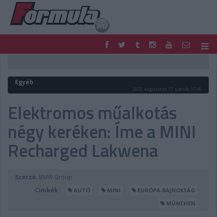
F1
PARC FERMÉ
FORMULA
MOTOR
Egyéb
NEMZETKÖZI
HAZAI
2022. augusztus 17. szerda, 17:46
RETRO
EGYÉB
Elektromos műalkotás
PODCAST
SHOP
négy keréken: Íme a MINI
LIVE
TIPPJÁTÉK
DIGITÁLIS MAGAZIN
PONTÁLLÁSOK
Recharged Lakwena
VERSENYNAPTÁRAK
Szerző:
BMW Group
Címkék:
AUTÓ
MINI
EURÓPA-BAJNOKSÁG
MÜNCHEN