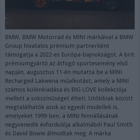
BMW, BMW Motorrad és MINI márkáival a BMW
Group hivatalos prémium partnerként
támogatja a 2022-es Európa-bajnokságot. A brit
prémiumgyártó az átfogó sportesemény első
napján, augusztus 11-én mutatta be a MINI
Recharged Lakwena műalkotást, amely a MINI
számos különkiadása és BIG LOVE kollekciója
mellett a sokszínűséget élteti. Utóbbiak között
megtalálhatók azok az egyedi modellek is,
amelyeket 1999-ben, a MINI fennállásának
negyvenedik évfordulója alkalmából Paul Smith
és David Bowie álmodtak meg. A márka