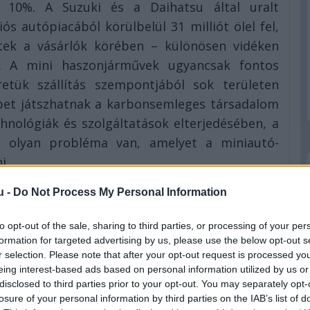
 10%. A Suzuki és a Daihatsu által uralt
ós autópiacából körülbelül 31 milliót ölel fel,
ltek a vásárlók körében – különösen vidéken
. A mini haszonjárművek ugyancsak fontos
retük szállítás szempontjából sok területen
epet játszhatnak a karbonsemleges társadalom
hnológiák és szolgáltatások elterjedésében, a
s olyan probléma van, amelyet a miniautó-
i.
, hogy felgyorsítsa a CASE technológiák és
u -
Do Not Process My Personal Information
ását és terjesztését. Mindezt úgy szeretnék
 és buszgyártó leányvállalata, a Hino, valamit
to opt-out of the sale, sharing to third parties, or processing of your per
formation for targeted advertising by us, please use the below opt-out s
ta CASE technológiáival ötvözik, miközben
r selection. Please note that after your opt-out request is processed y
ihívásainak kezelésében és a karbonsemleges
eing interest-based ads based on personal information utilized by us or
disclosed to third parties prior to your opt-out. You may separately opt-
losure of your personal information by third parties on the IAB’s list of