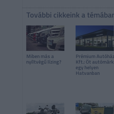
További cikkeink a témába
Miben más a
Prémium Autóhá
nyíltvégű lízing?
Kft.: Öt autómár
egy helyen
Hatvanban