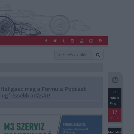
Hallgasd meg a Formula Podcast
F1
legfrissebb adását!
Holland
Nagydíj
17
nap
MotoGP