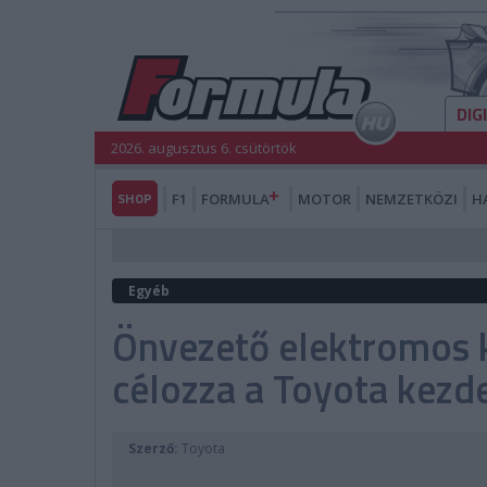
DIG
2026. augusztus 6. csütörtök
SHOP
F1
FORMULA
MOTOR
NEMZETKÖZI
H
Egyéb
Önvezető elektromos k
célozza a Toyota kez
Szerző:
Toyota