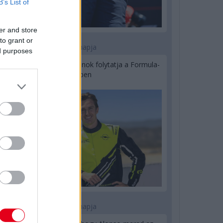
B’s List of
er and store
to grant or
1 napja
ed purposes
Újabb korábbi F2-es bajnok folytatja a Formula-
E-ben
1 napja