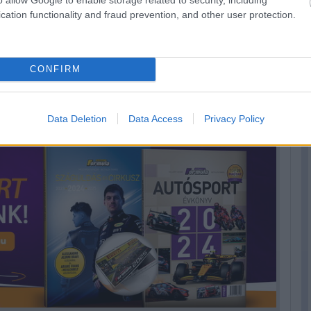
 Japán és a bolygó minőségének megőrzését és
cation functionality and fraud prevention, and other user protection.
további területekre szeretnék kibővíteni az
ben nyíltan keresik a hasonló gondolkodású
CONFIRM
eted az alábbi gombokkal:
Data Deletion
Data Access
Privacy Policy