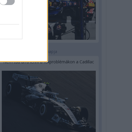
2 napja
Nem tud úrrá lenni a fékproblémákon a Cadillac