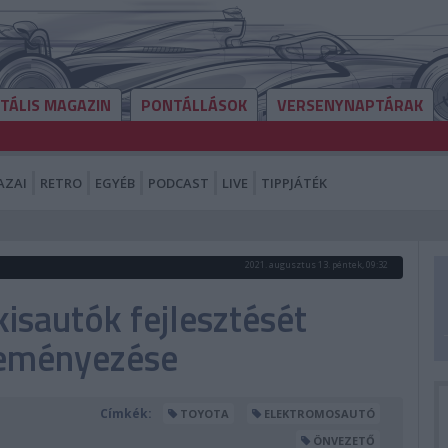
ITÁLIS MAGAZIN
PONTÁLLÁSOK
VERSENYNAPTÁRAK
AZAI
RETRO
EGYÉB
PODCAST
LIVE
TIPPJÁTÉK
2021. augusztus 13. péntek, 09:32
isautók fejlesztését
deményezése
Címkék:
TOYOTA
ELEKTROMOSAUTÓ
ÖNVEZETŐ