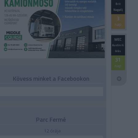
Brit
Nagydíj
3
nap
WEC
Austini 6
órás
31
nap
Kövess minket a Facebookon
Parc Fermé
12 órája