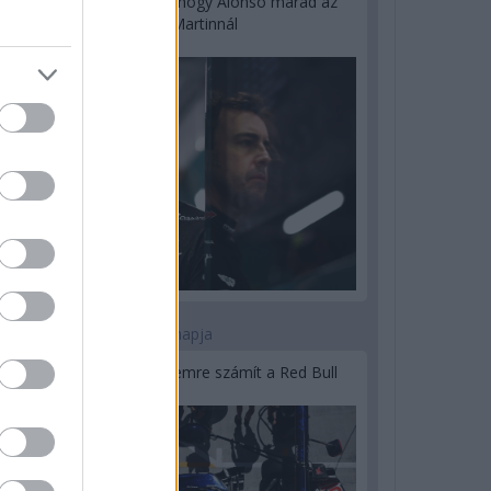
Newey biztos benne, hogy Alonso marad az
Aston Martinnál
2 napja
Lassuló fejlesztési ütemre számít a Red Bull