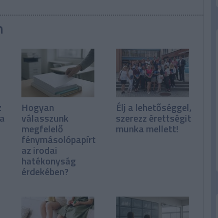
n
z
Hogyan
Élj a lehetőséggel,
ka
válasszunk
szerezz érettségit
megfelelő
munka mellett!
fénymásolópapírt
az irodai
hatékonyság
érdekében?