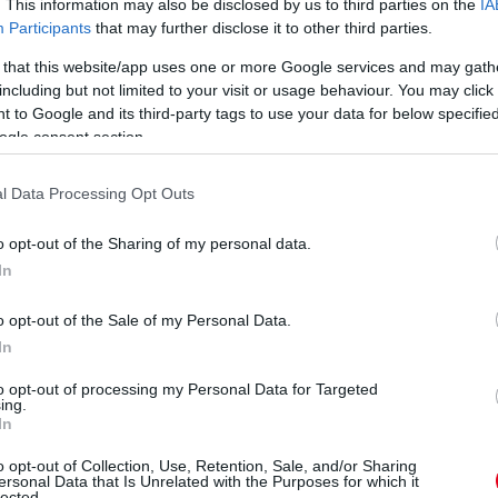
. This information may also be disclosed by us to third parties on the
IA
Participants
that may further disclose it to other third parties.
 that this website/app uses one or more Google services and may gath
including but not limited to your visit or usage behaviour. You may click 
 to Google and its third-party tags to use your data for below specifi
ogle consent section.
l Data Processing Opt Outs
o opt-out of the Sharing of my personal data.
In
o opt-out of the Sale of my Personal Data.
In
to opt-out of processing my Personal Data for Targeted
ing.
In
o opt-out of Collection, Use, Retention, Sale, and/or Sharing
a CJP kiterjedhet a minijárművekre is, aminek
ersonal Data that Is Unrelated with the Purposes for which it
lected.