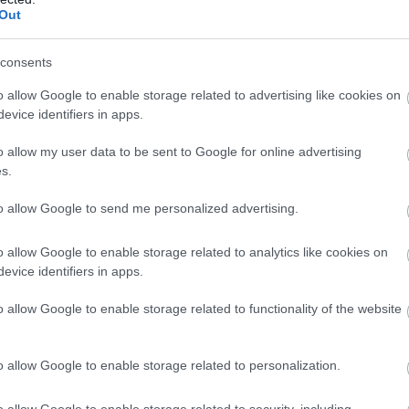
tében elért integrált logisztikai hatékonyság
Out
felé. Az együttműködés másik célja, hogy
nológiákat és elektromos rendszereket tegyen
consents
ozzá a Suzuki és a Daihatsu kiváló minőségű,
o allow Google to enable storage related to advertising like cookies on
ota CASE technológiáinak párosításával.
evice identifiers in apps.
o allow my user data to be sent to Google for online advertising
s.
ágát kapcsolódási technológiákra épülő
 szállítmányozás fő (kamionos logisztika) és
to allow Google to send me personalized advertising.
.
o allow Google to enable storage related to analytics like cookies on
ált fejlett biztonsági extrák átültetése a
evice identifiers in apps.
o allow Google to enable storage related to functionality of the website
szthető, megfizethető, jó minőségű miniautók
asználatában.
o allow Google to enable storage related to personalization.
eljesítése érdekében, amely az emberek
o allow Google to enable storage related to security, including