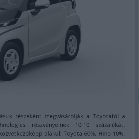
lásuk részeként megvásárolják a Toyotától a
nologies részvényeinek 10-10 százalékát,
 közvetkezőképp alakul: Toyota 60%, Hino 10%,