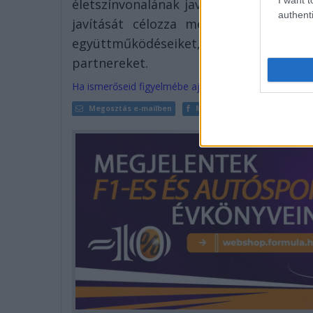
életszínvonalának javítását, valamint
authenti
javítását célozza meg, a CJP tagjai 
együttműködéseiket, és ennek érdeké
partnereket.
Ha ismerőseid figyelmébe ajánlanád a cikket, megteh
Megosztás e-mailben
Megosztás Facebookon