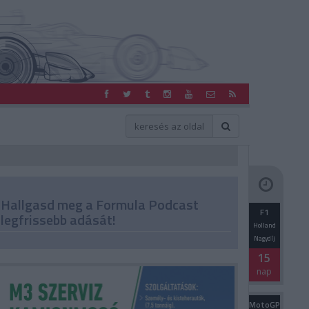
Hallgasd meg a Formula Podcast
F1
legfrissebb adását!
Holland
Nagydíj
15
nap
MotoGP