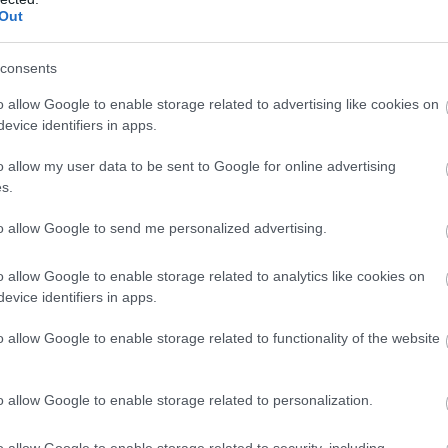
Out
consents
o allow Google to enable storage related to advertising like cookies on
evice identifiers in apps.
o allow my user data to be sent to Google for online advertising
s.
to allow Google to send me personalized advertising.
o allow Google to enable storage related to analytics like cookies on
evice identifiers in apps.
o allow Google to enable storage related to functionality of the website
optikai tuning és a szériaállapot közötti
o allow Google to enable storage related to personalization.
utatták be Japánban az IS szedán novemberi
SPORT Mode Black kivitelt.
o allow Google to enable storage related to security, including