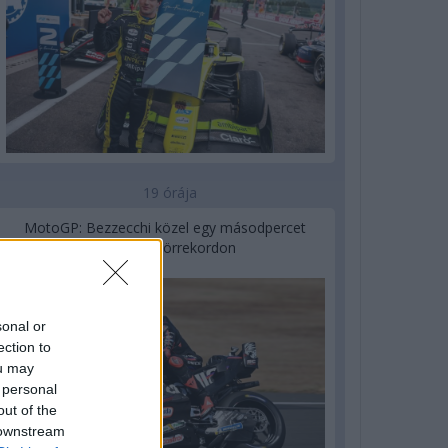
19 órája
MotoGP: Bezzecchi közel egy másodpercet
javított a körrekordon
sonal or
ection to
ou may
 personal
out of the
 downstream