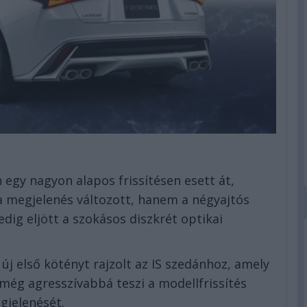
egy nagyon alapos frissítésen esett át,
 megjelenés változott, hanem a négyajtós
dig eljött a szokásos diszkrét optikai
új első kötényt rajzolt az IS szedánhoz, amely
 még agresszívabbá teszi a modellfrissítés
gjelenését.