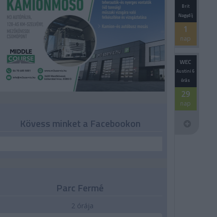
Brit
Nagydíj
1
nap
WEC
Austini 6
órás
29
nap
Kövess minket a Facebookon
Parc Fermé
2 órája