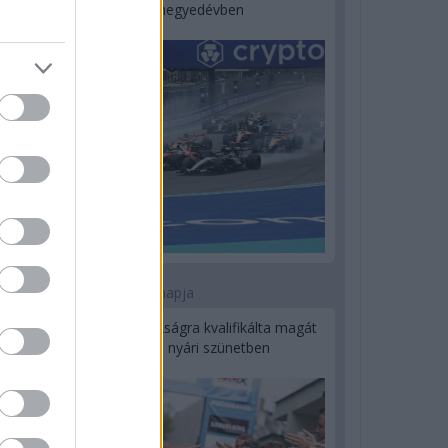
a második negyedévben
1 napja
Kerékpáros világbajnokságra kvalifikálta magát
Bottas az F1-es nyári szünetben