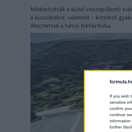
Módosították a külső visszapillantó tük
a küszöbökre, valamint – kötelező gyako
illesztettek a hátsó lökhárítóba.
formula.h
If you wish 
sensitive in
confirm you
continue se
information 
further disc