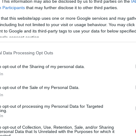
. This information may also be disclosed by us to third parties on the
IA
Participants
that may further disclose it to other third parties.
 that this website/app uses one or more Google services and may gath
including but not limited to your visit or usage behaviour. You may click 
 to Google and its third-party tags to use your data for below specifi
ogle consent section.
l Data Processing Opt Outs
nnyűfém keréktárcsák és dörgedelmes
elsősorban az optikai változásokra
o opt-out of the Sharing of my personal data.
rsportos gyökereiket: az új modellhez
In
angolású lengéscsillapító, valamint feszesebb
o opt-out of the Sale of my Personal Data.
In
 és míg a TRD harsányan mutogatja izmait, itt
to opt-out of processing my Personal Data for Targeted
ttabb a tálalás. A diszkrétebb első kötény, a
ing.
In
amint a csomagtérfedél peremére illesztett,
eréktárcsák is felkerültek a cég
o opt-out of Collection, Use, Retention, Sale, and/or Sharing
ersonal Data that Is Unrelated with the Purposes for which it
lected.