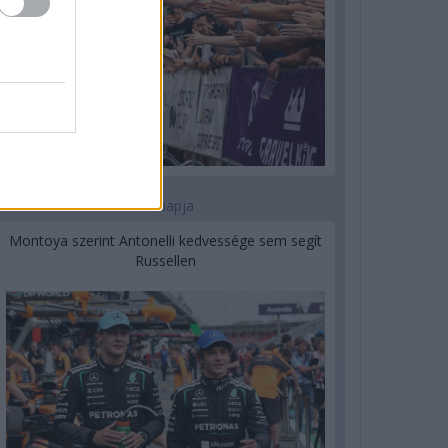
1 napja
Montoya szerint Antonelli kedvessége sem segít
Russellen