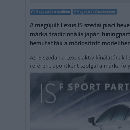
Megosztás e-mailben
Megosztás Facebookon
A megújult Lexus IS szedai piaci bev
márka tradicionális japán tuningpart
bemutatták a módosított modellhez 
Az IS szedán a Lexus aktív kínálatának le
referenciapontként szolgál a márka fol