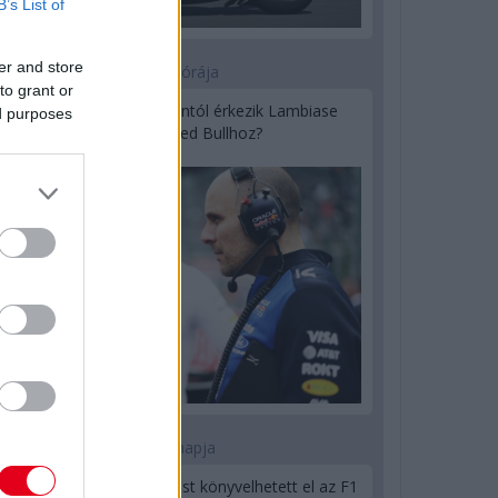
B’s List of
er and store
19 órája
to grant or
Sajtó: Az Aston Martintól érkezik Lambiase
ed purposes
utódja a Red Bullhoz?
1 napja
Óriási bevétel-visszaesést könyvelhetett el az F1