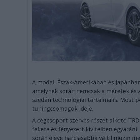
A modell Észak-Amerikában és Japánban 
amelynek során nemcsak a méretek és a
szedán technológiai tartalma is. Most pe
tuningcsomagok ideje.
A cégcsoport szerves részét alkotó TRD 
fekete és fényezett kivitelben egyaránt
során eleve harciasabbá vált limuzin me