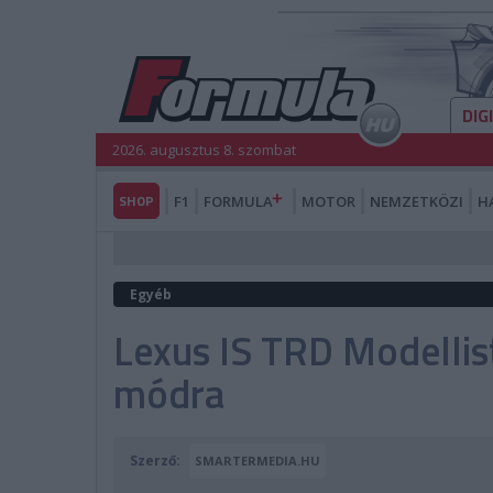
DIG
2026. augusztus 8. szombat
SHOP
F1
FORMULA
MOTOR
NEMZETKÖZI
H
Egyéb
Lexus IS TRD Modellis
módra
Szerző:
SMARTERMEDIA.HU