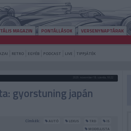
ITÁLIS MAGAZIN
PONTÁLLÁSOK
VERSENYNAPTÁRAK
AZAI
RETRO
EGYÉB
PODCAST
LIVE
TIPPJÁTÉK
2020. november 18. szerda, 10:22
ta: gyorstuning japán
Címkék:
AUTÓ
LEXUS
TRD
IS
MODELLISTA