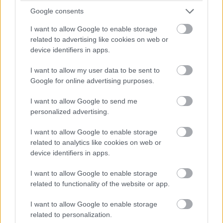
az irodai hatékonyság érdekében?
Google consents
I want to allow Google to enable storage
related to advertising like cookies on web or
device identifiers in apps.
I want to allow my user data to be sent to
Google for online advertising purposes.
Élj a lehetőséggel, szerezz érettségit munka
mellett!
I want to allow Google to send me
personalized advertising.
I want to allow Google to enable storage
related to analytics like cookies on web or
device identifiers in apps.
I want to allow Google to enable storage
Új korszak a hazai quadpiacon: A New Jet Power
related to functionality of the website or app.
vette át a legendás TGB márka képviseletét
I want to allow Google to enable storage
related to personalization.