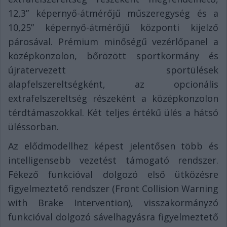
12,3” képernyő-átmérőjű műszeregység és a
10,25” képernyő-átmérőjű központi kijelző
párosával. Prémium minőségű vezérlőpanel a
középkonzolon, bőrözött sportkormány és
újratervezett sportülések
alapfelszereltségként, az opcionális
extrafelszereltség részeként a középkonzolon
térdtámaszokkal. Két teljes értékű ülés a hátsó
üléssorban.
Az elődmodellhez képest jelentősen több és
intelligensebb vezetést támogató rendszer.
Fékező funkcióval dolgozó első ütközésre
figyelmeztető rendszer (Front Collision Warning
with Brake Intervention), visszakormányzó
funkcióval dolgozó sávelhagyásra figyelmeztető