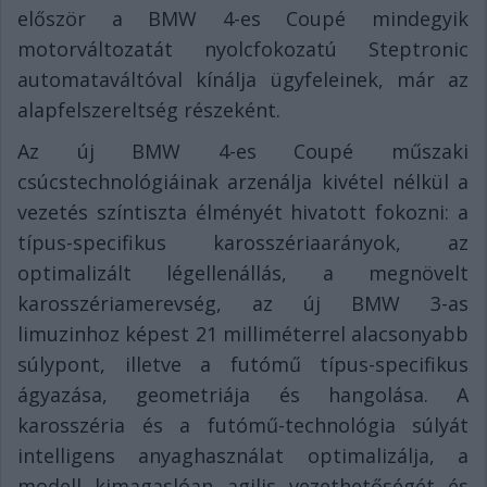
először a BMW 4-es Coupé mindegyik
motorváltozatát nyolcfokozatú Steptronic
automataváltóval kínálja ügyfeleinek, már az
alapfelszereltség részeként.
Az új BMW 4-es Coupé műszaki
csúcstechnológiáinak arzenálja kivétel nélkül a
vezetés színtiszta élményét hivatott fokozni: a
típus-specifikus karosszériaarányok, az
optimalizált légellenállás, a megnövelt
karosszériamerevség, az új BMW 3-as
limuzinhoz képest 21 milliméterrel alacsonyabb
súlypont, illetve a futómű típus-specifikus
ágyazása, geometriája és hangolása. A
karosszéria és a futómű-technológia súlyát
intelligens anyaghasználat optimalizálja, a
modell kimagaslóan agilis vezethetőségét és