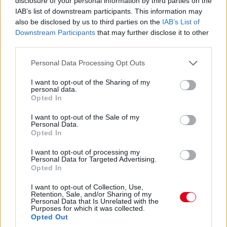
disclosure of your personal information by third parties on the
IAB’s list of downstream participants. This information may
also be disclosed by us to third parties on the
IAB’s List of
Miben más a nyíltvégű lízing?
Downstream Participants
that may further disclose it to other
third parties.
Please note that this website/app uses one or more Google
Personal Data Processing Opt Outs
services and may gather and store information including but
not limited to your visit or usage behaviour. You may click to
I want to opt-out of the Sharing of my
personal data.
grant or deny consent to Google and its third-party tags to
Opted In
use your data for below specified purposes in below Google
consent section.
Prémium Autóház Kft.: Öt autómárka egy helyen
I want to opt-out of the Sale of my
Personal Data.
Hatvanban
Opted In
I want to opt-out of processing my
Personal Data for Targeted Advertising.
Opted In
I want to opt-out of Collection, Use,
Retention, Sale, and/or Sharing of my
Personal Data that Is Unrelated with the
Purposes for which it was collected.
Hogyan válasszunk megfelelő fénymásolópapírt
Opted Out