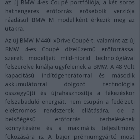
az új BMW 4-es Coupé portfóliója, a két soros
hathengeres erőforrás erősebbik verziója
ráadásul BMW M modellként érkezik meg az
utakra.
Az új BMW M440i xDrive Coupé-t, valamint az új
BMW 4-es Coupé dízelüzemű erőforrással
szerelt modelljeit mild-hibrid technológiával
felszerelve kínálja ügyfeleinek a BMW. A 48 Volt
kapacitású indítógenerátorral és második
akkumulátorral dolgozó technológia
összegyűjti és újrahasznosítja a fékezéskor
felszabaduló energiát, nem csupán a fedélzeti
elektromos rendszerek ellátására, de a
belsőégésű erőforrás terhelésének
könnyítésére és a maximális teljesítmény
fokozására is. A bajor prémiumgyártó most