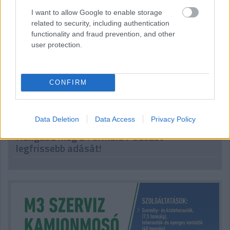
I want to allow Google to enable storage
related to security, including authentication
functionality and fraud prevention, and other
user protection.
Higiéniai támogatással segíti a Macskaárvaház
Alapítvány munkáját a Peugeot robogók
importőre
CONFIRM
Data Deletion
Data Access
Privacy Policy
Hallgasd meg a Formula Podcast
legfrissebb adását!