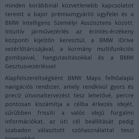
minden korábbinál közvetlenebb kapcsolatot
teremt a bajor prémiumgyártó ügyfelei és a
BMW Intelligens Személyi Asszisztens között.
Intuitív járművezérlés az érintés-érzékeny
központi kijelzőn keresztül, a BMW iDrive
vezérlőtárcsájával, a kormány multifunkciós
gombjaival, hangutasításokkal és a BMW
Gesztusvezérléssel.
Alapfelszereltségként BMW Maps felhőalapú
navigációs rendszer, amely rendkívül gyors és
precíz útvonaltervezést tesz lehetővé, percre
pontosan kiszámítja a célba érkezés idejét,
sűrűbben frissíti a valós idejű forgalmi
információkat, az úti cél beállítását pedig
szabadon választott szóhasználattal teszi
könnyebbé.