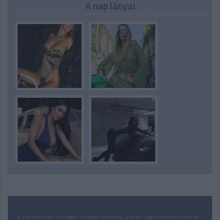
A nap lányai
A Formula.hu szöveges és képi tartalma szerzői jogi védelem alatt áll.