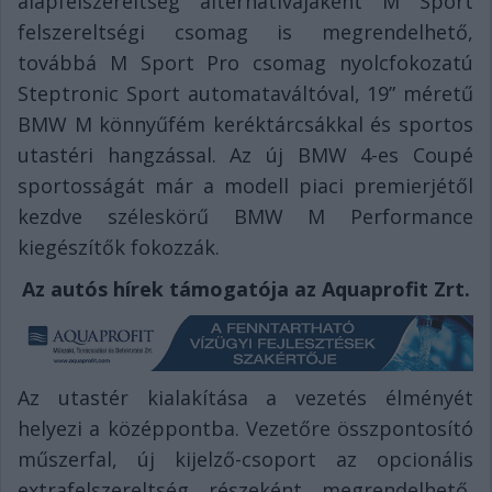
alapfelszereltség alternatívájaként M Sport
felszereltségi csomag is megrendelhető,
továbbá M Sport Pro csomag nyolcfokozatú
Steptronic Sport automataváltóval, 19” méretű
BMW M könnyűfém keréktárcsákkal és sportos
utastéri hangzással. Az új BMW 4-es Coupé
sportosságát már a modell piaci premierjétől
kezdve széleskörű BMW M Performance
kiegészítők fokozzák.
Az autós hírek támogatója az Aquaprofit Zrt.
Az utastér kialakítása a vezetés élményét
helyezi a középpontba. Vezetőre összpontosító
műszerfal, új kijelző-csoport az opcionális
extrafelszereltség részeként megrendelhető,