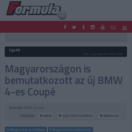
F1
PARC FERMÉ
FORMULA
MOTOR
Egyéb
NEMZETKÖZI
HAZAI
2020. november 16. hétfő, 18:24
RETRO
EGYÉB
Magyarországon is
PODCAST
SHOP
bemutatkozott az új BMW
LIVE
TIPPJÁTÉK
DIGITÁLIS MAGAZIN
PONTÁLLÁSOK
4-es Coupé
VERSENYNAPTÁRAK
Szerző:
BMW Group
Címkék:
BMW
SAJTÓKÖZLEMÉNY
BMW4-ES
Megosztás e-mailben
Megosztás Facebookon