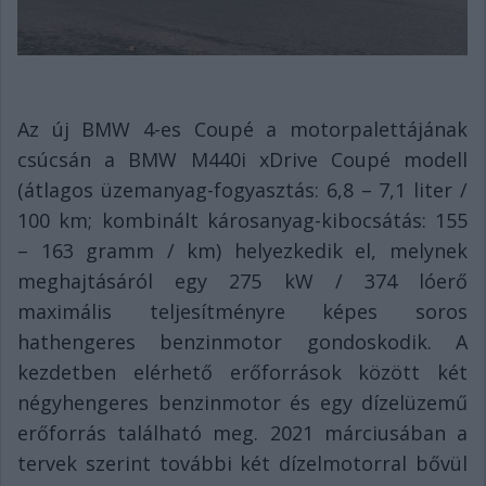
Az új BMW 4-es Coupé a motorpalettájának
csúcsán a BMW M440i xDrive Coupé modell
(átlagos üzemanyag-fogyasztás: 6,8 – 7,1 liter /
100 km; kombinált károsanyag-kibocsátás: 155
– 163 gramm / km) helyezkedik el, melynek
meghajtásáról egy 275 kW / 374 lóerő
maximális teljesítményre képes soros
hathengeres benzinmotor gondoskodik. A
kezdetben elérhető erőforrások között két
négyhengeres benzinmotor és egy dízelüzemű
erőforrás található meg. 2021 márciusában a
tervek szerint további két dízelmotorral bővül