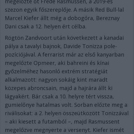
megelőzte őt Frede Rasmussen, a 2019-es
szezon egyik főszereplője. A másik Red Bull-lal
Marcel Kiefer állt még a dobogóra, Bereznay
Dani csak a 12. helyen ért célba.
Rögtön Zandvoort után következett a kanadai
pálya a tavalyi bajnok, Davide Tonizza pole-
pozíciójával. A ferrarist már az első kanyarban
megelőzte Opmeer, aki bahreini és kínai
győzelméhez hasonló extrém stratégiát
alkalmazott: nagyon sokáig kint maradt
közepes abroncsain, majd a hajrára állt ki
lágyakért. Bár csak a 10. helyre tért vissza,
gumielőnye hatalmas volt. Sorban előzte meg a
riválisokat: a 2. helyen összeütközött Tonizzával
– aki kiesett a futamból –, majd Rasmussent
megelőzve megnyerte a versenyt. Kiefer ismét