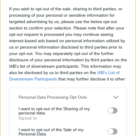
If you wish to opt-out of the sale, sharing to third parties, or
processing of your personal or sensitive information for
targeted advertising by us, please use the below opt-out
13 órája
section to confirm your selection. Please note that after your
opt-out request is processed you may continue seeing
MotoGP: Bezzecchi közel egy másodpercet javított a
interest-based ads based on personal information utilized by
körrekordon
us or personal information disclosed to third parties prior to
your opt-out. You may separately opt-out of the further
disclosure of your personal information by third parties on the
IAB’s list of downstream participants. This information may
also be disclosed by us to third parties on the
IAB’s List of
Downstream Participants
that may further disclose it to other
third parties.
Please note that this website/app uses one or more Google
Personal Data Processing Opt Outs
services and may gather and store information including but
not limited to your visit or usage behaviour. You may click to
I want to opt-out of the Sharing of my
personal data.
grant or deny consent to Google and its third-party tags to
Opted In
use your data for below specified purposes in below Google
consent section.
I want to opt-out of the Sale of my
Personal Data.
13 órája