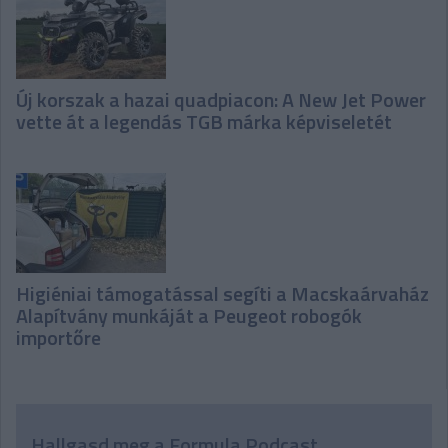
Új korszak a hazai quadpiacon: A New Jet Power
vette át a legendás TGB márka képviseletét
Higiéniai támogatással segíti a Macskaárvaház
Alapítvány munkáját a Peugeot robogók
importőre
Hallgasd meg a Formula Podcast