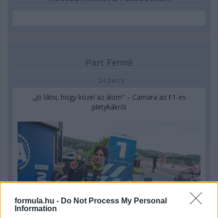
Parc Fermé
24 perce
„Jó látni, hogy közel az álom” – Camara az F1-es
pletykákról
formula.hu -
Do Not Process My Personal
Information