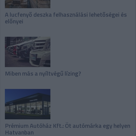
A lucfenyő deszka felhasználási lehetőségei és
előnyei
Miben más a nyíltvégű lízing?
Prémium Autóház Kft.: Öt autómárka egy helyen
Hatvanban