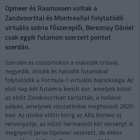
Opmeer és Rasmussen voltak a
Zandvoorttal és Montreallal folytatódó
virtuális széria főszereplői, Bereznay Dániel
csak egyik futamon szerzett pontot
szerdán.
Szerdán és csütörtökön a második trióval,
negyedik, ötödik és hatodik futamával
folytatódik a Formula-1 virtuális bajnoksága. Az
első nap két futamra került sor, amelyek közül
az elsőt Zandvoortban tartották, a holland
pályán, amelynek visszatérése meghiúsult 2020-
ban. Az utolsó előtti körig az Alfa Romeo új
versenyzője, az előző hármasból két versenyt is
megnyerő Jarno Opmeer vezetett, de ekkor