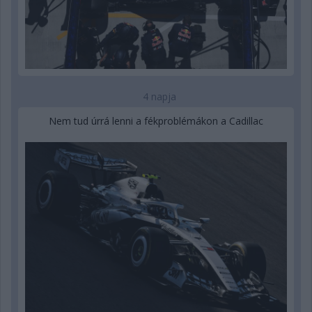
4 napja
Nem tud úrrá lenni a fékproblémákon a Cadillac