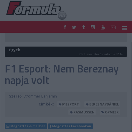
F1
PARC FERMÉ
FORMULA
MOTOR
Egyéb
NEMZETKÖZI
HAZAI
2020. november 5. csütörtök, 08:44
RETRO
EGYÉB
F1 Esport: Nem Bereznay
PODCAST
SHOP
napja volt
LIVE
TIPPJÁTÉK
DIGITÁLIS MAGAZIN
PONTÁLLÁSOK
VERSENYNAPTÁRAK
Szerző:
Strommer Benjamin
Címkék:
F1ESPORT
BEREZNAYDÁNIEL
RASMUSSEN
OPMEER
Megosztás e-mailben
Megosztás Facebookon