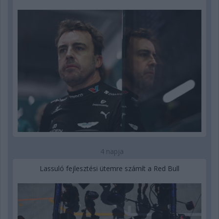
4 napja
Lassuló fejlesztési ütemre számít a Red Bull