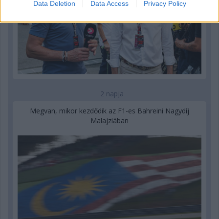
Data Deletion
Data Access
Privacy Policy
2 napja
Megvan, mikor kezdődik az F1-es Bahreini Nagydíj
Malajziában