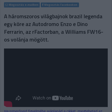
Megosztás e-mailben
Megosztás Facebookon
A háromszoros világbajnok brazil legenda
egy köre az Autodromo Enzo e Dino
Ferrarin, az rFactorban, a Williams FW16-
os volánja mögött.
Ha ismerőseid figyelmébe ajánlanád a cikket, megteheted az