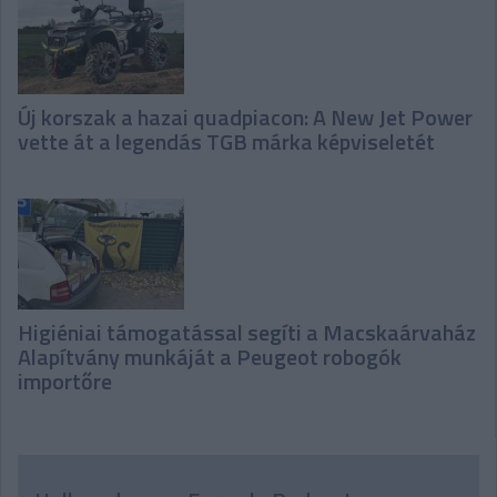
Új korszak a hazai quadpiacon: A New Jet Power
vette át a legendás TGB márka képviseletét
Higiéniai támogatással segíti a Macskaárvaház
Alapítvány munkáját a Peugeot robogók
importőre