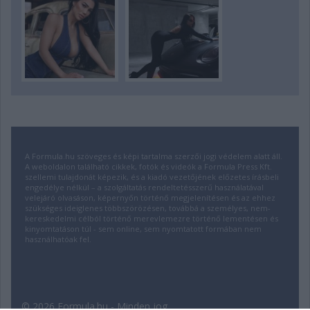
A Formula.hu szöveges és képi tartalma szerzői jogi védelem alatt áll.
A weboldalon található cikkek, fotók és videók a Formula Press Kft.
szellemi tulajdonát képezik, és a kiadó vezetőjének előzetes írásbeli
engedélye nélkül – a szolgáltatás rendeltetésszerű használatával
velejáró olvasáson, képernyőn történő megjelenítésen és az ehhez
szükséges ideiglenes többszörözésen, továbbá a személyes, nem-
kereskedelmi célból történő merevlemezre történő lementésen és
kinyomtatáson túl - sem online, sem nyomtatott formában nem
használhatóak fel.
© 2026 Formula.hu - Minden jog