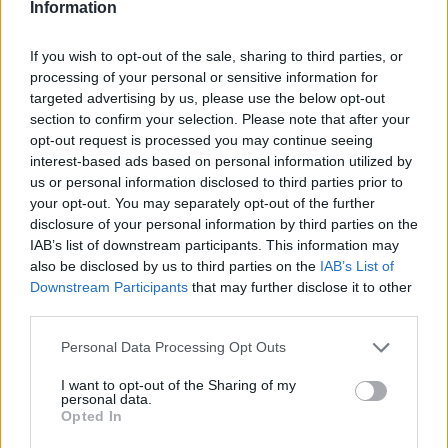
17 órája
Information
Óriási bevétel-visszaesést könyvelhetett el az F1 a
If you wish to opt-out of the sale, sharing to third parties, or
második negyedévben
processing of your personal or sensitive information for
targeted advertising by us, please use the below opt-out
section to confirm your selection. Please note that after your
opt-out request is processed you may continue seeing
interest-based ads based on personal information utilized by
us or personal information disclosed to third parties prior to
your opt-out. You may separately opt-out of the further
disclosure of your personal information by third parties on the
IAB’s list of downstream participants. This information may
also be disclosed by us to third parties on the
IAB’s List of
Downstream Participants
that may further disclose it to other
third parties.
Please note that this website/app uses one or more Google
Personal Data Processing Opt Outs
services and may gather and store information including but
19 órája
not limited to your visit or usage behaviour. You may click to
I want to opt-out of the Sharing of my
personal data.
grant or deny consent to Google and its third-party tags to
Kerékpáros világbajnokságra kvalifikálta magát Bottas az
Opted In
use your data for below specified purposes in below Google
F1-es nyári szünetben
consent section.