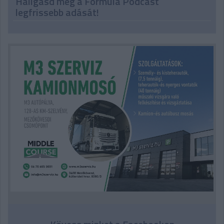
Hallgasd meg a Formula Podcast
legfrissebb adását!