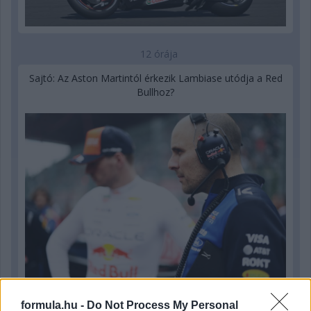
12 órája
Sajtó: Az Aston Martintól érkezik Lambiase utódja a Red
Bullhoz?
formula.hu -
Do Not Process My Personal