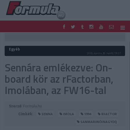
F1
PARC FERMÉ
FORMULA
MOTOR
Egyéb
NEMZETKÖZI
HAZAI
2018. április 30. hétfő, 19:27
RETRO
EGYÉB
Sennára emlékezve: On-
PODCAST
SHOP
board kör az rFactorban,
LIVE
TIPPJÁTÉK
DIGITÁLIS MAGAZIN
PONTÁLLÁSOK
Imolában, az FW16-tal
VERSENYNAPTÁRAK
Szerző:
Formula.hu
Címkék:
SENNA
IMOLA
1994
RFACTOR
SANMARINÓINAGYDÍJ