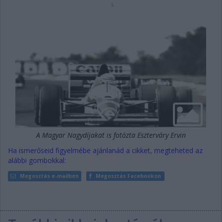
A Magyar Nagydíjakat is fotózta Eszterváry Ervin
Ha ismerőseid figyelmébe ajánlanád a cikket, megteheted az
alábbi gombokkal:
Megosztás e-mailben
Megosztás Facebookon