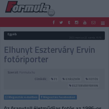
F1
PARC FERMÉ
Egyéb
2023. március 22. szerda, 15:15
FORMULA
MOTOR
Elhunyt Eszterváry Ervin
NEMZETKÖZI
HAZAI
RETRO
EGYÉB
fotóriporter
PODCAST
SHOP
LIVE
TIPPJÁTÉK
DIGITÁLIS MAGAZIN
PONTÁLLÁSOK
Szerző:
Formula.hu
VERSENYNAPTÁRAK
Címkék:
F1
GYÁSZHÍR
FOTÓS
ESZTERVÁRYERVIN
Megosztás e-mailben
Megosztás Facebookon
Az Aranytoll életműdíjas fotós az 1986-os