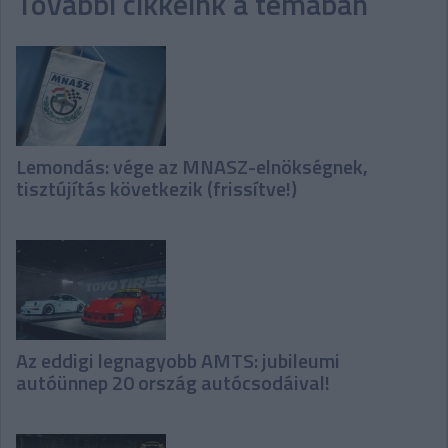
További cikkeink a témában
Lemondás: vége az MNASZ-elnökségnek,
tisztújítás következik (frissítve!)
Az eddigi legnagyobb AMTS: jubileumi
autóünnep 20 ország autócsodáival!