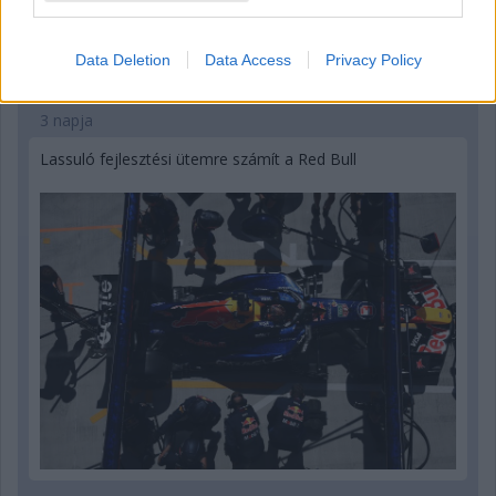
Data Deletion
Data Access
Privacy Policy
3 napja
Lassuló fejlesztési ütemre számít a Red Bull