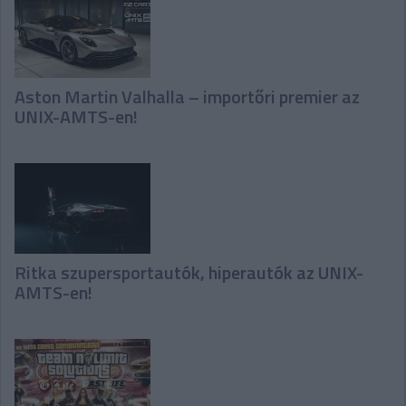
Aston Martin Valhalla – importőri premier az
UNIX-AMTS-en!
Ritka szupersportautók, hiperautók az UNIX-
AMTS-en!