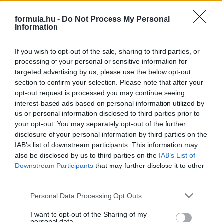
Megvan, mikor kezdődik az F1-es Bahreini Nagydíj
formula.hu -
Do Not Process My Personal
Malajziában
Information
If you wish to opt-out of the sale, sharing to third parties, or
processing of your personal or sensitive information for
targeted advertising by us, please use the below opt-out
section to confirm your selection. Please note that after your
opt-out request is processed you may continue seeing
interest-based ads based on personal information utilized by
us or personal information disclosed to third parties prior to
your opt-out. You may separately opt-out of the further
disclosure of your personal information by third parties on the
IAB’s list of downstream participants. This information may
also be disclosed by us to third parties on the
IAB’s List of
Downstream Participants
that may further disclose it to other
third parties.
1 napja
Please note that this website/app uses one or more Google
Personal Data Processing Opt Outs
Ilyen lehet a jövő F1-es szabályrendszere Domenicali
services and may gather and store information including but
szerint
not limited to your visit or usage behaviour. You may click to
I want to opt-out of the Sharing of my
personal data.