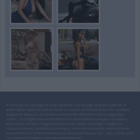
A Formula.hu szöveges és képi tartalma szerzői jogi védelem alatt áll. A
weboldalon található cikkek, fotók és videók a Formula Press Kft. szellemi
tulajdonát képezik, és a kiadó vezetőjének előzetes írásbeli engedélye
nélkül – a szolgáltatás rendeltetésszerű használatával velejáró olvasáson,
képernyőn történő megjelenítésen és az ehhez szükséges ideiglenes
többszörözésen, továbbá a személyes, nem-kereskedelmi célból történő
merevlemezre történő lementésen és kinyomtatáson túl - sem online, sem
nyomtatott formában nem használhatóak fel.