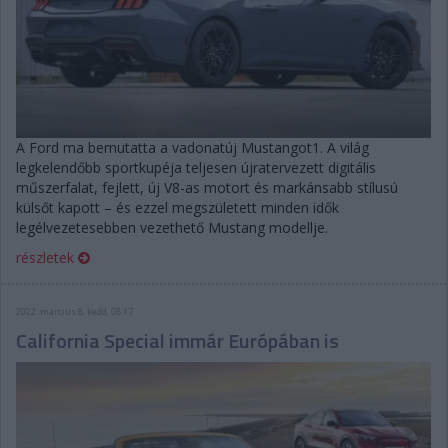
A Ford ma bemutatta a vadonatúj Mustangot1. A világ
legkelendőbb sportkupéja teljesen újratervezett digitális
műszerfalat, fejlett, új V8-as motort és markánsabb stílusú
külsőt kapott – és ezzel megszületett minden idők
legélvezetesebben vezethető Mustang modellje.
részletek
2022. március 8. kedd, 08:17
California Special immár Európában is