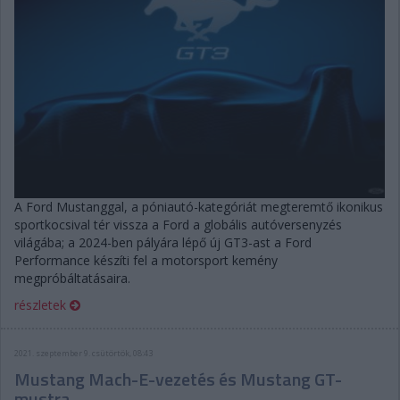
A Ford Mustanggal, a póniautó-kategóriát megteremtő ikonikus
sportkocsival tér vissza a Ford a globális autóversenyzés
világába; a 2024-ben pályára lépő új GT3-ast a Ford
Performance készíti fel a motorsport kemény
megpróbáltatásaira.
részletek
2021. szeptember 9. csütörtök, 08:43
Mustang Mach-E-vezetés és Mustang GT-
mustra