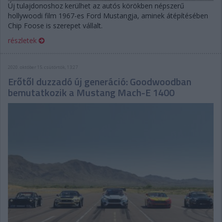
Új tulajdonoshoz kerülhet az autós körökben népszerű
hollywoodi film 1967-es Ford Mustangja, aminek átépítésében
Chip Foose is szerepet vállalt.
részletek
2020. október 15. csütörtök, 13:27
Erőtől duzzadó új generáció: Goodwoodban
bemutatkozik a Mustang Mach-E 1400