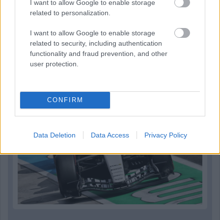
I want to allow Google to enable storage
related to personalization.
Parc Fermé
I want to allow Google to enable storage
related to security, including authentication
1 órája
functionality and fraud prevention, and other
user protection.
Hamarosan leáll az idei F1-es fejlesztésekkel a Cadillac
CONFIRM
Data Deletion
Data Access
Privacy Policy