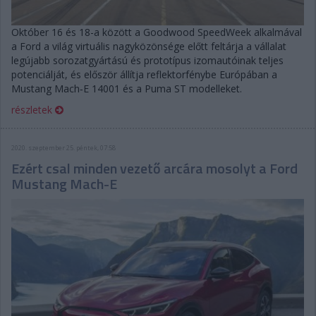
Október 16 és 18-a között a Goodwood SpeedWeek alkalmával
a Ford a világ virtuális nagyközönsége előtt feltárja a vállalat
legújabb sorozatgyártású és prototípus izomautóinak teljes
potenciálját, és először állítja reflektorfénybe Európában a
Mustang Mach‑E 14001 és a Puma ST modelleket.
részletek
2020. szeptember 25. péntek, 07:58
Ezért csal minden vezető arcára mosolyt a Ford
Mustang Mach-E