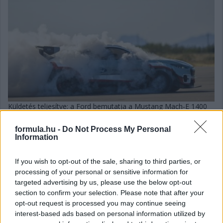
Küldetés teljesítve: a Ford bemutatja a Mustang Mach-E 1400
tisztán elektromos hajtású aszfaltrakétát, ami bebizonyítja,
micsoda teljesítmény hozható ki egy autóból, egyetlen csepp
formula.hu -
Do Not Process My Personal
benzin elégetése nélkül. A szintén elektromos hajtású Mustang
Information
Cobra Jet 1400 nyomdokaiban járva az 1400 (1419) lóerős,
egyedi gyártású Mustang Mach-E prototípust hét elektromotor
If you wish to opt-out of the sale, sharing to third parties, or
hajtja, és hihetetlen leszorító erőt termel, így kiválóan alkalmas
processing of your personal or sensitive information for
arra, hogy a rajtvonalhoz álljon akár egy versenypályán, egy
targeted advertising by us, please use the below opt-out
gyorsulási versenyen vagy egy gymkhana-bemutatón,
section to confirm your selection. Please note that after your
megmutatva, mire képes az elektromos hajtás.
opt-out request is processed you may continue seeing
részletek
interest-based ads based on personal information utilized by