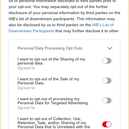
us or personal information disclosed to third parties prior to
your opt-out. You may separately opt-out of the further
2020. április 20. hétfő, 15:09
disclosure of your personal information by third parties on the
A Mustang lett a világ legkelendőbb
IAB’s list of downstream participants. This information may
sportkocsija
also be disclosed by us to third parties on the
IAB’s List of
Downstream Participants
that may further disclose it to other
third parties.
Please note that this website/app uses one or more Google
Personal Data Processing Opt Outs
services and may gather and store information including but
not limited to your visit or usage behaviour. You may click to
I want to opt-out of the Sharing of my
personal data.
grant or deny consent to Google and its third-party tags to
Opted In
use your data for below specified purposes in below Google
consent section.
I want to opt-out of the Sale of my
Personal Data.
Opted In
I want to opt-out of processing my
Personal Data for Targeted Advertising.
Opted In
A Mustang a hétvégén ünneplte 56. születésnapját, és mindjárt
két ajándékot is kapott: a tavalyi értékesítési adatok alapján ez
I want to opt-out of Collection, Use,
Retention, Sale, and/or Sharing of my
a modell lett a világ legkelendőbb sportkocsija, és immár ötödik
Personal Data that Is Unrelated with the
éve ez a világ legnagyobb darabszámban eladott sportkupéja. A