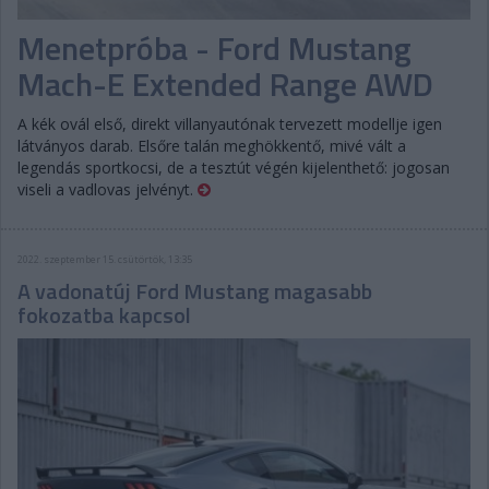
Menetpróba - Ford Mustang
Mach-E Extended Range AWD
A kék ovál első, direkt villanyautónak tervezett modellje igen
látványos darab. Elsőre talán meghökkentő, mivé vált a
legendás sportkocsi, de a tesztút végén kijelenthető: jogosan
viseli a vadlovas jelvényt.
2022. szeptember 15. csütörtök, 13:35
A vadonatúj Ford Mustang magasabb
fokozatba kapcsol