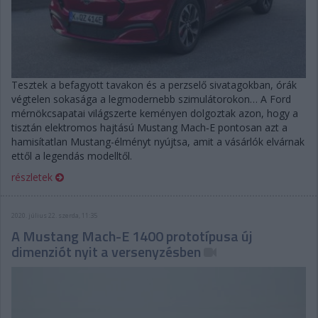
Tesztek a befagyott tavakon és a perzselő sivatagokban, órák
végtelen sokasága a legmodernebb szimulátorokon… A Ford
mérnökcsapatai világszerte keményen dolgoztak azon, hogy a
tisztán elektromos hajtású Mustang Mach‑E pontosan azt a
hamisítatlan Mustang-élményt nyújtsa, amit a vásárlók elvárnak
ettől a legendás modelltől.
részletek
2020. július 22. szerda, 11:35
A Mustang Mach-E 1400 prototípusa új
dimenziót nyit a versenyzésben