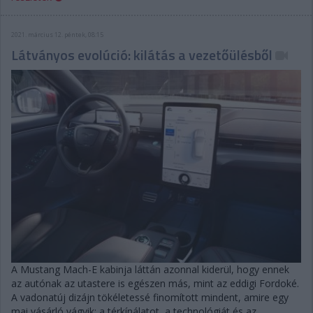
2021. március 12. péntek, 08:15
Látványos evolúció: kilátás a vezetőülésből
A Mustang Mach-E kabinja láttán azonnal kiderül, hogy ennek
az autónak az utastere is egészen más, mint az eddigi Fordoké.
A vadonatúj dizájn tökéletessé finomított mindent, amire egy
mai vásárló vágyik: a térkínálatot, a technológiát és az