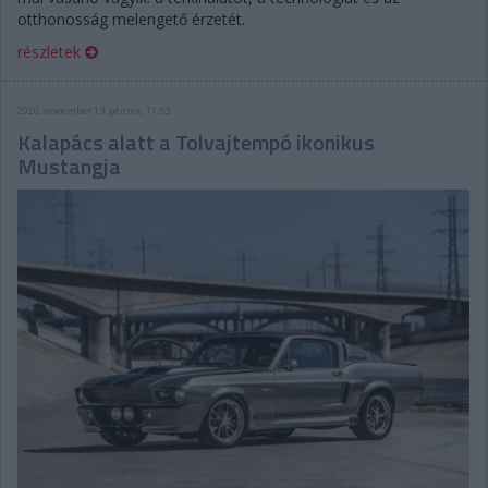
otthonosság melengető érzetét.
részletek
2020. november 13. péntek, 11:53
Kalapács alatt a Tolvajtempó ikonikus
Mustangja