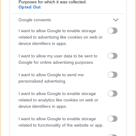
Purposes for which it was collected.
hatodik generációs modell 2015-ös piacra lépése és 2019
Opted Out
decembere között összesen 633.000 Mustang talált gazdára a
világ 146 országában, és egyedül a tavalyi évben 102.090 darab
Google consents
kelt el.
I want to allow Google to enable storage
részletek
related to advertising like cookies on web or
device identifiers in apps.
előző hírek
következő hírek
I want to allow my user data to be sent to
Google for online advertising purposes.
Hallgasd meg a Formula Podcast
I want to allow Google to send me
personalized advertising.
legfrissebb adását!
I want to allow Google to enable storage
related to analytics like cookies on web or
device identifiers in apps.
Kövess minket a Facebookon
I want to allow Google to enable storage
related to functionality of the website or app.