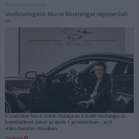
2021. április 1. csütörtök, 12:00
Vevőcsalogató: Mucsi Mustangot népszerűsít
A szalonban Mucsi Zoltán mutatja be a Bullitt Mustangot az
érdeklődőknek ebben az április 1-jei reklámban – az ő
utánozhatatlan stílusában.
részletek