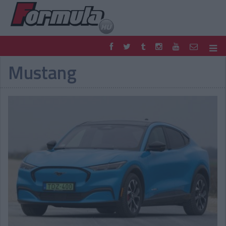
Mustang
F1
PARC FERMÉ
FORMULA
MOTOR
NEMZETKÖZI
HAZAI
RETRO
EGYÉB
PODCAST
SHOP
LIVE
TIPPJÁTÉK
DIGITÁLIS MAGAZIN
PONTÁLLÁSOK
VERSENYNAPTÁRAK