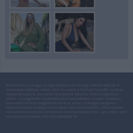
A Formula.hu szöveges és képi tartalma szerzői jogi védelem alatt áll. A
weboldalon található cikkek, fotók és videók a Formula Press Kft. szellemi
tulajdonát képezik, és a kiadó vezetőjének előzetes írásbeli engedélye
nélkül – a szolgáltatás rendeltetésszerű használatával velejáró olvasáson,
képernyőn történő megjelenítésen és az ehhez szükséges ideiglenes
többszörözésen, továbbá a személyes, nem-kereskedelmi célból történő
merevlemezre történő lementésen és kinyomtatáson túl - sem online, sem
nyomtatott formában nem használhatóak fel.