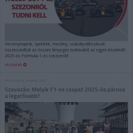
Versenynaptár, sprintek, mezőny, szabályváltozások:
összeszedtük az összes lényeges tudnivalót az egyre közeledő
2025-ös Formula-1-es szezonról!
részletek
2025. január 16. csütörtök, 16:02
Szavazás: Melyik F1-es csapat 2025-ös párosa
a legerősebb?