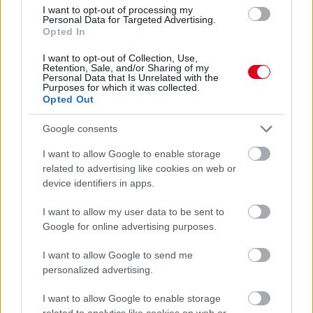
I want to opt-out of processing my
Hallgasd meg a Formula Podcast
Personal Data for Targeted Advertising.
legfrissebb adását!
Opted In
I want to opt-out of Collection, Use,
Retention, Sale, and/or Sharing of my
Personal Data that Is Unrelated with the
Purposes for which it was collected.
Opted Out
Kövess minket a Facebookon
Google consents
I want to allow Google to enable storage
related to advertising like cookies on web or
device identifiers in apps.
Parc Fermé
I want to allow my user data to be sent to
14 órája
Google for online advertising purposes.
Hakkinen megtartaná a Norris-Piastri párost a
I want to allow Google to send me
McLarennél, nem borítaná fel Verstappenért
personalized advertising.
I want to allow Google to enable storage
related to analytics like cookies on web or