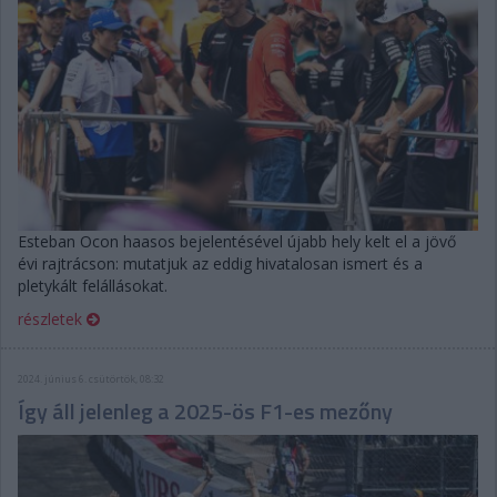
Esteban Ocon haasos bejelentésével újabb hely kelt el a jövő
évi rajtrácson: mutatjuk az eddig hivatalosan ismert és a
pletykált felállásokat.
részletek
2024. június 6. csütörtök, 08:32
Így áll jelenleg a 2025-ös F1-es mezőny