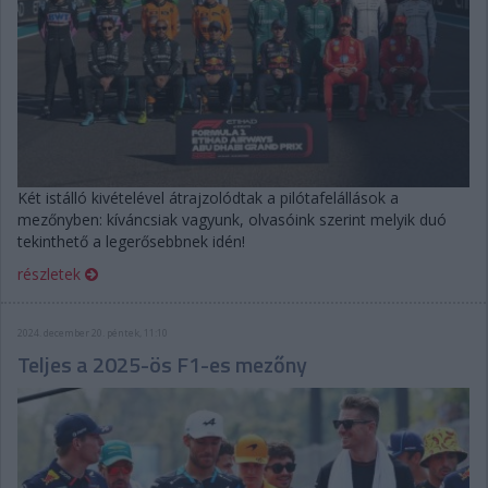
Két istálló kivételével átrajzolódtak a pilótafelállások a
mezőnyben: kíváncsiak vagyunk, olvasóink szerint melyik duó
tekinthető a legerősebbnek idén!
részletek
2024. december 20. péntek, 11:10
Teljes a 2025-ös F1-es mezőny