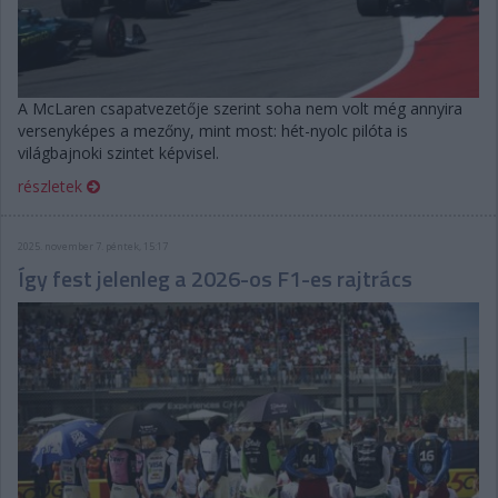
A McLaren csapatvezetője szerint soha nem volt még annyira
versenyképes a mezőny, mint most: hét-nyolc pilóta is
világbajnoki szintet képvisel.
részletek
2025. november 7. péntek, 15:17
Így fest jelenleg a 2026-os F1-es rajtrács