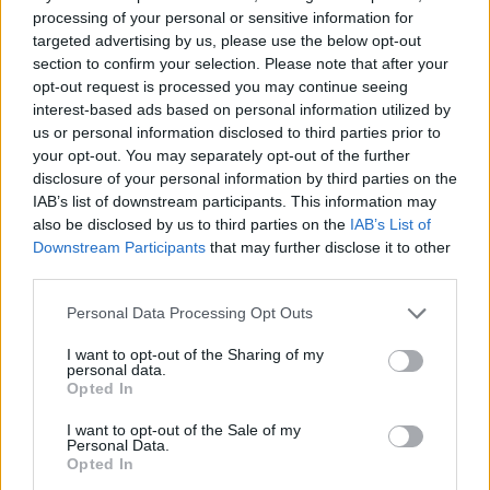
processing of your personal or sensitive information for
targeted advertising by us, please use the below opt-out
section to confirm your selection. Please note that after your
opt-out request is processed you may continue seeing
interest-based ads based on personal information utilized by
us or personal information disclosed to third parties prior to
your opt-out. You may separately opt-out of the further
disclosure of your personal information by third parties on the
IAB’s list of downstream participants. This information may
also be disclosed by us to third parties on the
IAB’s List of
Downstream Participants
that may further disclose it to other
third parties.
Az F1 történetében először ugyanaz a 20 pilóta vág neki majd a
Please note that this website/app uses one or more Google
szezonnak, amely az előző idényt befejezte – mutatjuk a teljes
Personal Data Processing Opt Outs
listát.
services and may gather and store information including but
not limited to your visit or usage behaviour. You may click to
I want to opt-out of the Sharing of my
részletek
personal data.
grant or deny consent to Google and its third-party tags to
Opted In
use your data for below specified purposes in below Google
consent section.
előző hírek
következő hírek
I want to opt-out of the Sale of my
Personal Data.
Opted In