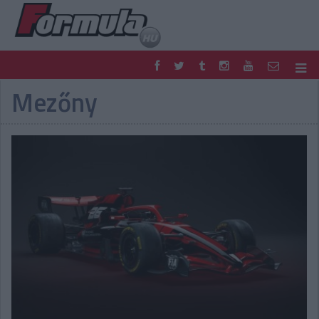
Mezőny
F1
PARC FERMÉ
FORMULA
MOTOR
NEMZETKÖZI
HAZAI
RETRO
EGYÉB
PODCAST
SHOP
LIVE
TIPPJÁTÉK
DIGITÁLIS MAGAZIN
PONTÁLLÁSOK
VERSENYNAPTÁRAK