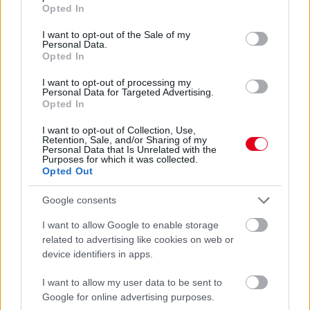
grant or deny consent to Google and its third-party tags to
mellett erről beszélgettünk Csomós Mixivel.
Opted In
use your data for below specified purposes in below Google
részletek
consent section.
I want to opt-out of the Sale of my
Personal Data.
Opted In
előző hírek
következő hírek
I want to opt-out of processing my
Personal Data for Targeted Advertising.
Opted In
Hallgasd meg a Formula Podcast
I want to opt-out of Collection, Use,
legfrissebb adását!
Retention, Sale, and/or Sharing of my
Personal Data that Is Unrelated with the
Purposes for which it was collected.
Opted Out
Google consents
Kövess minket a Facebookon
I want to allow Google to enable storage
related to advertising like cookies on web or
device identifiers in apps.
I want to allow my user data to be sent to
Google for online advertising purposes.
Parc Fermé