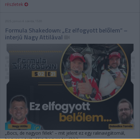
részletek
2025. június 4. szerda, 15:00
Formula Shakedown: „Ez elfogyott belőlem” –
interjú Nagy Attilával
„Bocs, de nagyon félek” – mit jelent ez egy ralinavigátornál,
hogyan jutott idáig, hogyan tovább?