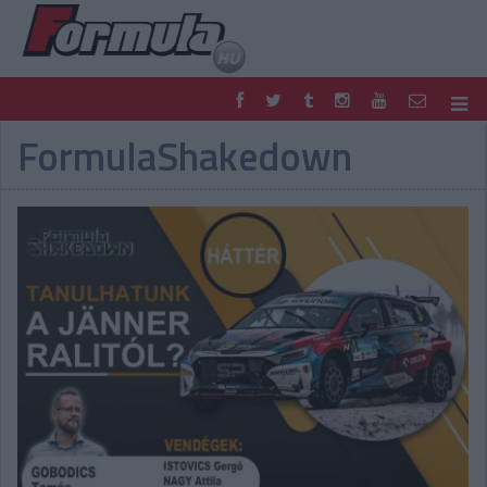
FormulaShakedown
F1
PARC FERMÉ
FORMULA
MOTOR
NEMZETKÖZI
HAZAI
RETRO
EGYÉB
PODCAST
SHOP
LIVE
TIPPJÁTÉK
DIGITÁLIS MAGAZIN
PONTÁLLÁSOK
VERSENYNAPTÁRAK