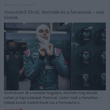
2025. június 11. szerda, 19:27
Visszatérő Stroll, Norrisék és a ferrarisok – mai
híreink
Stroll készen áll a Kanadai Nagydíjra, Norrisék meg akarják
tartani jó kapcsolatukat Piastrival, Leclerc bízik a Ferrariban –
többek között ezekről írtunk ma a Formula.hu-n.
részletek