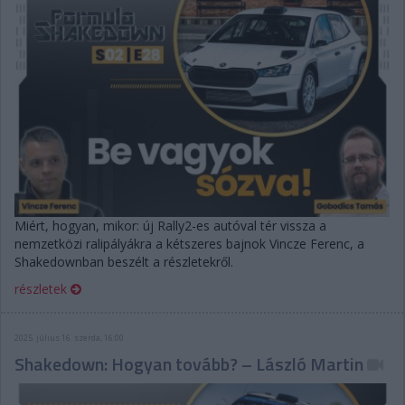
Miért, hogyan, mikor: új Rally2-es autóval tér vissza a
nemzetközi ralipályákra a kétszeres bajnok Vincze Ferenc, a
Shakedownban beszélt a részletekről.
részletek
2025. július 16. szerda, 16:00
Shakedown: Hogyan tovább? – László Martin