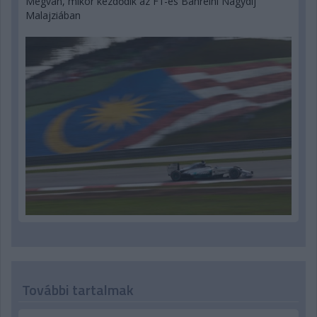
Megvan, mikor kezdődik az F1-es Bahreini Nagydíj
Malajziában
További tartalmak