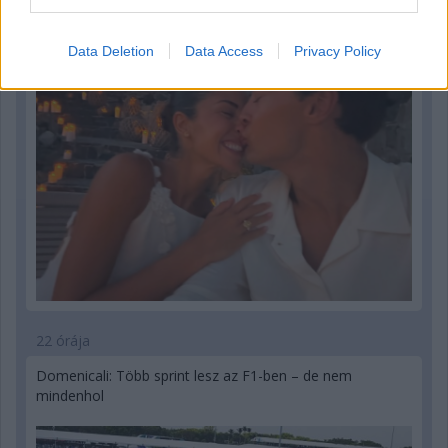
Data Deletion
Data Access
Privacy Policy
22 órája
Domenicali: Több sprint lesz az F1-ben – de nem
mindenhol