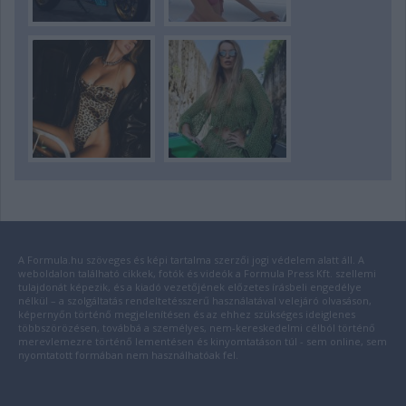
A Formula.hu szöveges és képi tartalma szerzői jogi védelem alatt áll. A
weboldalon található cikkek, fotók és videók a Formula Press Kft. szellemi
tulajdonát képezik, és a kiadó vezetőjének előzetes írásbeli engedélye
nélkül – a szolgáltatás rendeltetésszerű használatával velejáró olvasáson,
képernyőn történő megjelenítésen és az ehhez szükséges ideiglenes
többszörözésen, továbbá a személyes, nem-kereskedelmi célból történő
merevlemezre történő lementésen és kinyomtatáson túl - sem online, sem
nyomtatott formában nem használhatóak fel.