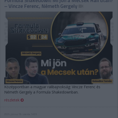
Formula Shakedown: Mi jön a Mecsek Rali után?
– Vincze Ferenc, Németh Gergely
Középpontban a magyar ralibajnokság: Vincze Ferenc és
Németh Gergely a Formula Shakedownban.
részletek
2025. június 18. szerda, 14:05