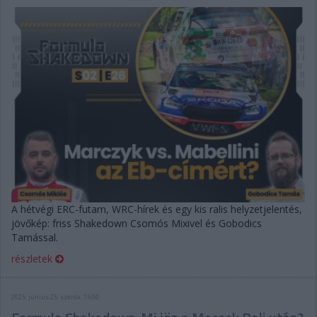
A hétvégi ERC-futam, WRC-hírek és egy kis ralis helyzetjelentés,
jövőkép: friss Shakedown Csomós Mixivel és Gobodics
Tamással.
részletek
2025. június 25. szerda, 15:00