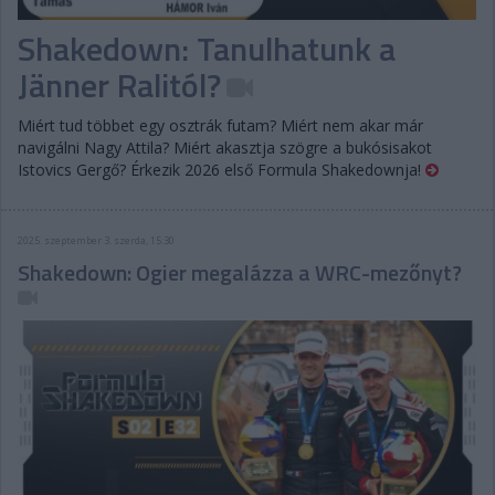
Shakedown: Tanulhatunk a
Jänner Ralitól?
Miért tud többet egy osztrák futam? Miért nem akar már
navigálni Nagy Attila? Miért akasztja szögre a bukósisakot
Istovics Gergő? Érkezik 2026 első Formula Shakedownja!
2025. szeptember 3. szerda, 15:30
Shakedown: Ogier megalázza a WRC-mezőnyt?