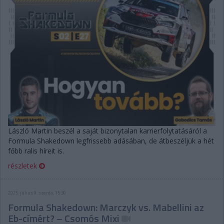
László Martin beszél a saját bizonytalan karrierfolytatásáról a
Formula Shakedown legfrissebb adásában, de átbeszéljük a hét
főbb ralis híreit is.
részletek
2025. július 9. szerda, 15:30
Formula Shakedown: Marczyk vs. Mabellini az
Eb-címért? – Csomós Mixi