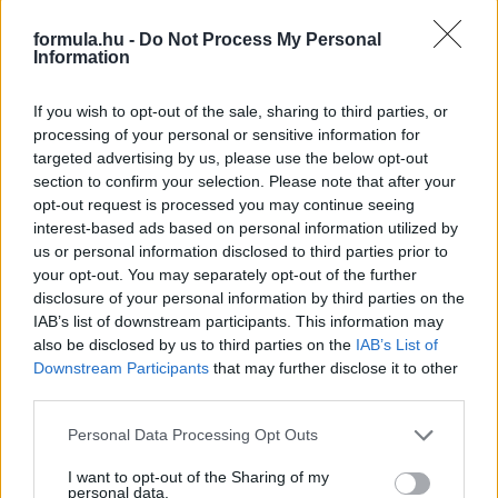
részletek
formula.hu -
Do Not Process My Personal
Information
2025. május 28. szerda, 15:05
If you wish to opt-out of the sale, sharing to third parties, or
Formula Shakedown: A lengyel ERC kimarad
processing of your personal or sensitive information for
targeted advertising by us, please use the below opt-out
section to confirm your selection. Please note that after your
opt-out request is processed you may continue seeing
interest-based ads based on personal information utilized by
us or personal information disclosed to third parties prior to
your opt-out. You may separately opt-out of the further
disclosure of your personal information by third parties on the
IAB’s list of downstream participants. This information may
also be disclosed by us to third parties on the
IAB’s List of
Downstream Participants
that may further disclose it to other
third parties.
Please note that this website/app uses one or more Google
Personal Data Processing Opt Outs
services and may gather and store information including but
Hogyan folytatja a szezont, mit gondol a svéd ERC-futamról, a
not limited to your visit or usage behaviour. You may click to
I want to opt-out of the Sharing of my
mezőnyről, a bajnokságról? A hétvégi ralis hírek, események
personal data.