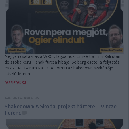
Négyen csatáznak a WRC világbajnoki címéért a Finn Rali után,
de szóba kerül Tanak furcsa hibája, Solberg esete, a folytatás
és az ERC Barum Rali is. A Formula Shakedown szakértője
László Martin.
részletek
2025. július 30. szerda, 16:00
Shakedown: A Skoda-projekt háttere – Vincze
Ferenc