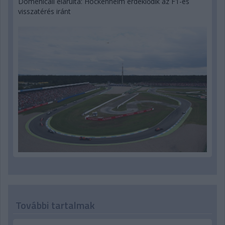
Domenicali elárulta: Hockenheim érdeklődik az F1-es
visszatérés iránt
További tartalmak