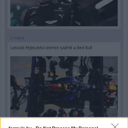
2 napja
Lassuló fejlesztési ütemre számít a Red Bull