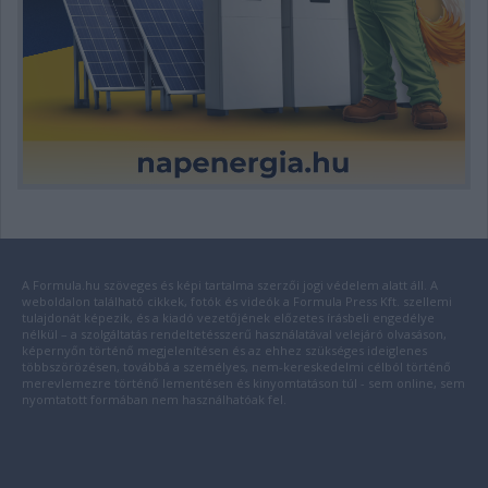
A Formula.hu szöveges és képi tartalma szerzői jogi védelem alatt áll. A
weboldalon található cikkek, fotók és videók a Formula Press Kft. szellemi
tulajdonát képezik, és a kiadó vezetőjének előzetes írásbeli engedélye
nélkül – a szolgáltatás rendeltetésszerű használatával velejáró olvasáson,
képernyőn történő megjelenítésen és az ehhez szükséges ideiglenes
többszörözésen, továbbá a személyes, nem-kereskedelmi célból történő
merevlemezre történő lementésen és kinyomtatáson túl - sem online, sem
nyomtatott formában nem használhatóak fel.