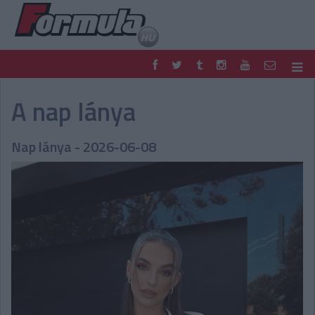
F1
PARC FERMÉ
A nap lánya
FORMULA
MOTOR
NEMZETKÖZI
HAZAI
Nap lánya - 2026-06-08
RETRO
EGYÉB
PODCAST
SHOP
LIVE
TIPPJÁTÉK
DIGITÁLIS MAGAZIN
PONTÁLLÁSOK
VERSENYNAPTÁRAK