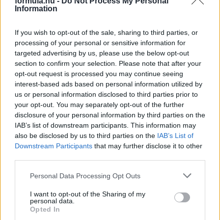
formula.hu -
Do Not Process My Personal
Information
2 napja
If you wish to opt-out of the sale, sharing to third parties, or
Nem tud úrrá lenni a fékproblémákon a Cadillac
processing of your personal or sensitive information for
targeted advertising by us, please use the below opt-out
section to confirm your selection. Please note that after your
opt-out request is processed you may continue seeing
interest-based ads based on personal information utilized by
us or personal information disclosed to third parties prior to
your opt-out. You may separately opt-out of the further
disclosure of your personal information by third parties on the
IAB’s list of downstream participants. This information may
also be disclosed by us to third parties on the
IAB’s List of
Downstream Participants
that may further disclose it to other
third parties.
Please note that this website/app uses one or more Google
Personal Data Processing Opt Outs
services and may gather and store information including but
3 napja
not limited to your visit or usage behaviour. You may click to
I want to opt-out of the Sharing of my
personal data.
grant or deny consent to Google and its third-party tags to
Opted In
Marko szerint a szurkolók nem tudják, mi történik
use your data for below specified purposes in below Google