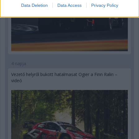
Data Deletion
Data Access
Privacy Policy
4 napja
Vezető helyről bukott hatalmasat Ogier a Finn Ralin –
videó