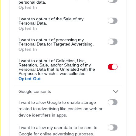
personal data.
3 napja
grant or deny consent to Google and its third-party tags to
Opted In
use your data for below specified purposes in below Google
Lassuló fejlesztési ütemre számít a Red Bull
consent section.
I want to opt-out of the Sale of my
Personal Data.
Opted In
I want to opt-out of processing my
Personal Data for Targeted Advertising.
Opted In
I want to opt-out of Collection, Use,
Retention, Sale, and/or Sharing of my
Personal Data that Is Unrelated with the
Purposes for which it was collected.
Opted Out
Google consents
I want to allow Google to enable storage
related to advertising like cookies on web or
3 napja
device identifiers in apps.
Nem tud úrrá lenni a fékproblémákon a Cadillac
I want to allow my user data to be sent to
Google for online advertising purposes.