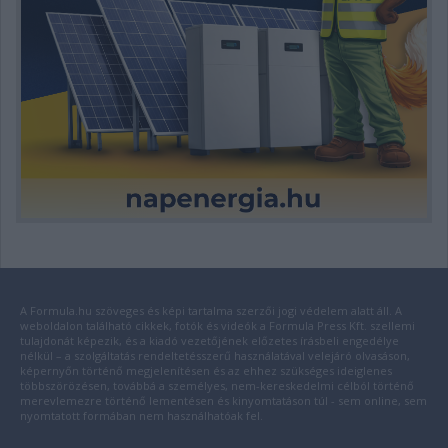
A Formula.hu szöveges és képi tartalma szerzői jogi védelem alatt áll. A
weboldalon található cikkek, fotók és videók a Formula Press Kft. szellemi
tulajdonát képezik, és a kiadó vezetőjének előzetes írásbeli engedélye
nélkül – a szolgáltatás rendeltetésszerű használatával velejáró olvasáson,
képernyőn történő megjelenítésen és az ehhez szükséges ideiglenes
többszörözésen, továbbá a személyes, nem-kereskedelmi célból történő
merevlemezre történő lementésen és kinyomtatáson túl - sem online, sem
nyomtatott formában nem használhatóak fel.