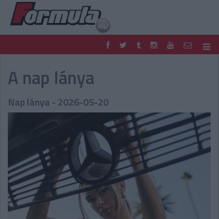
F1
PARC FERMÉ
A nap lánya
FORMULA
MOTOR
NEMZETKÖZI
HAZAI
Nap lánya - 2026-05-20
RETRO
EGYÉB
PODCAST
SHOP
LIVE
TIPPJÁTÉK
DIGITÁLIS MAGAZIN
PONTÁLLÁSOK
VERSENYNAPTÁRAK