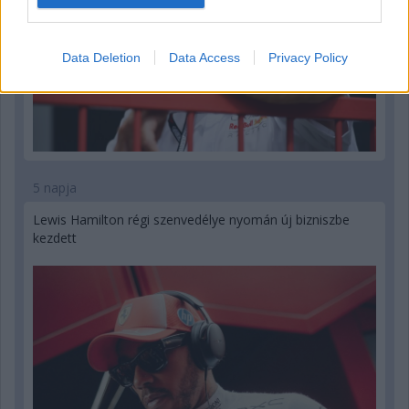
Data Deletion
Data Access
Privacy Policy
5 napja
Lewis Hamilton régi szenvedélye nyomán új bizniszbe
kezdett