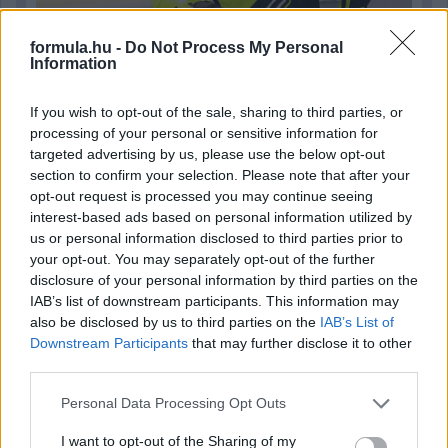
formula.hu -
Do Not Process My Personal
Information
3 napja
If you wish to opt-out of the sale, sharing to third parties, or
Newey biztos benne, hogy Alonso marad az Aston
processing of your personal or sensitive information for
Martinnál
targeted advertising by us, please use the below opt-out
section to confirm your selection. Please note that after your
opt-out request is processed you may continue seeing
interest-based ads based on personal information utilized by
us or personal information disclosed to third parties prior to
your opt-out. You may separately opt-out of the further
disclosure of your personal information by third parties on the
IAB’s list of downstream participants. This information may
also be disclosed by us to third parties on the
IAB’s List of
Downstream Participants
that may further disclose it to other
third parties.
Please note that this website/app uses one or more Google
Personal Data Processing Opt Outs
services and may gather and store information including but
not limited to your visit or usage behaviour. You may click to
I want to opt-out of the Sharing of my