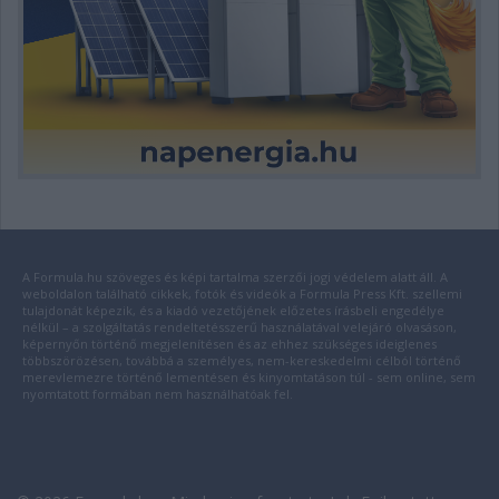
A Formula.hu szöveges és képi tartalma szerzői jogi védelem alatt áll. A
weboldalon található cikkek, fotók és videók a Formula Press Kft. szellemi
tulajdonát képezik, és a kiadó vezetőjének előzetes írásbeli engedélye
nélkül – a szolgáltatás rendeltetésszerű használatával velejáró olvasáson,
képernyőn történő megjelenítésen és az ehhez szükséges ideiglenes
többszörözésen, továbbá a személyes, nem-kereskedelmi célból történő
merevlemezre történő lementésen és kinyomtatáson túl - sem online, sem
nyomtatott formában nem használhatóak fel.