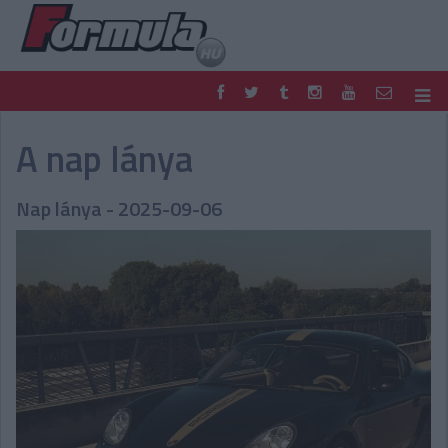
F1
PARC FERMÉ
A nap lánya
FORMULA
MOTOR
NEMZETKÖZI
HAZAI
Nap lánya - 2025-09-06
RETRO
EGYÉB
PODCAST
SHOP
LIVE
TIPPJÁTÉK
DIGITÁLIS MAGAZIN
PONTÁLLÁSOK
VERSENYNAPTÁRAK