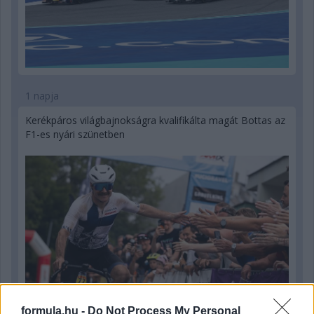
1 napja
Kerékpáros világbajnokságra kvalifikálta magát Bottas az
F1-es nyári szünetben
formula.hu -
Do Not Process My Personal