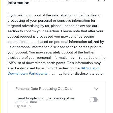
Information
If you wish to opt-out of the sale, sharing to third parties, or
processing of your personal or sensitive information for
2 napja
targeted advertising by us, please use the below opt-out
section to confirm your selection. Please note that after your
Montoya szerint Antonelli kedvessége sem segít
opt-out request is processed you may continue seeing
Russellen
interest-based ads based on personal information utilized by
us or personal information disclosed to third parties prior to
your opt-out. You may separately opt-out of the further
disclosure of your personal information by third parties on the
IAB’s list of downstream participants. This information may
also be disclosed by us to third parties on the
IAB’s List of
Downstream Participants
that may further disclose it to other
third parties.
Please note that this website/app uses one or more Google
Personal Data Processing Opt Outs
services and may gather and store information including but
not limited to your visit or usage behaviour. You may click to
I want to opt-out of the Sharing of my
personal data.
grant or deny consent to Google and its third-party tags to
Opted In
use your data for below specified purposes in below Google