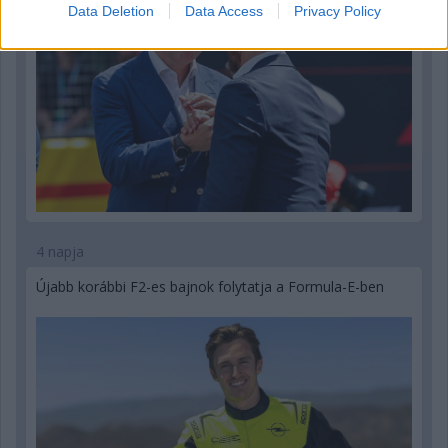
Data Deletion
Data Access
Privacy Policy
4 napja
Újabb korábbi F2-es bajnok folytatja a Formula-E-ben