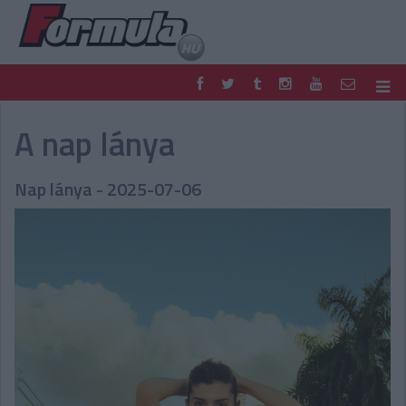
F1
PARC FERMÉ
A nap lánya
FORMULA
MOTOR
NEMZETKÖZI
HAZAI
Nap lánya - 2025-07-06
RETRO
EGYÉB
PODCAST
SHOP
LIVE
TIPPJÁTÉK
DIGITÁLIS MAGAZIN
PONTÁLLÁSOK
VERSENYNAPTÁRAK