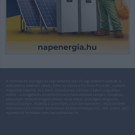
A Formula.hu szöveges és képi tartalma szerzői jogi védelem alatt áll. A
weboldalon található cikkek, fotók és videók a Formula Press Kft. szellemi
tulajdonát képezik, és a kiadó vezetőjének előzetes írásbeli engedélye
nélkül – a szolgáltatás rendeltetésszerű használatával velejáró olvasáson,
képernyőn történő megjelenítésen és az ehhez szükséges ideiglenes
többszörözésen, továbbá a személyes, nem-kereskedelmi célból történő
merevlemezre történő lementésen és kinyomtatáson túl - sem online, sem
nyomtatott formában nem használhatóak fel.