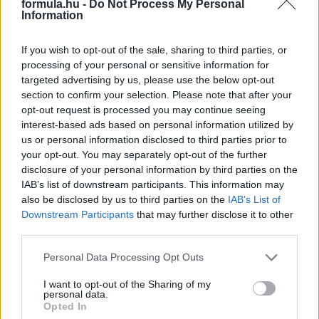
formula.hu -
Do Not Process My Personal
Information
2 napja
If you wish to opt-out of the sale, sharing to third parties, or
Óriási bevétel-visszaesést könyvelhetett el az F1 a
processing of your personal or sensitive information for
második negyedévben
targeted advertising by us, please use the below opt-out
section to confirm your selection. Please note that after your
opt-out request is processed you may continue seeing
interest-based ads based on personal information utilized by
us or personal information disclosed to third parties prior to
your opt-out. You may separately opt-out of the further
disclosure of your personal information by third parties on the
IAB’s list of downstream participants. This information may
also be disclosed by us to third parties on the
IAB’s List of
Downstream Participants
that may further disclose it to other
third parties.
Please note that this website/app uses one or more Google
Personal Data Processing Opt Outs
services and may gather and store information including but
not limited to your visit or usage behaviour. You may click to
I want to opt-out of the Sharing of my
personal data.
2 napja
grant or deny consent to Google and its third-party tags to
Opted In
use your data for below specified purposes in below Google