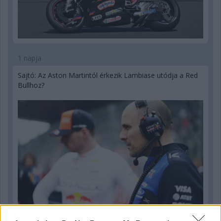
1 napja
Sajtó: Az Aston Martintól érkezik Lambiase utódja a Red
Bullhoz?