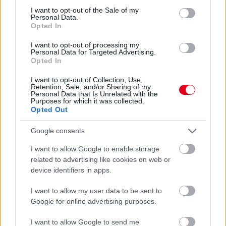
Kerékpáros világbajnokságra kvalifikálta magát Bottas az
consent section.
I want to opt-out of the Sale of my
F1-es nyári szünetben
Personal Data.
Opted In
I want to opt-out of processing my
Personal Data for Targeted Advertising.
Opted In
I want to opt-out of Collection, Use,
Retention, Sale, and/or Sharing of my
Personal Data that Is Unrelated with the
Purposes for which it was collected.
Opted Out
Google consents
I want to allow Google to enable storage
related to advertising like cookies on web or
device identifiers in apps.
2 napja
I want to allow my user data to be sent to
Google for online advertising purposes.
Montoya szerint Antonelli kedvessége sem segít
Russellen
I want to allow Google to send me