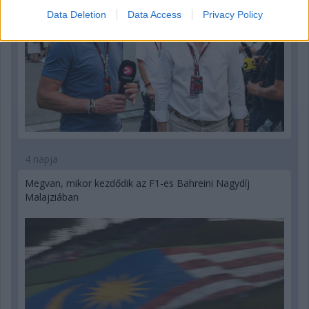
Data Deletion
Data Access
Privacy Policy
4 napja
Megvan, mikor kezdődik az F1-es Bahreini Nagydíj
Malajziában