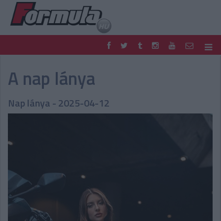
F1
PARC FERMÉ
A nap lánya
FORMULA
MOTOR
NEMZETKÖZI
HAZAI
Nap lánya - 2025-04-12
RETRO
EGYÉB
PODCAST
SHOP
LIVE
TIPPJÁTÉK
DIGITÁLIS MAGAZIN
PONTÁLLÁSOK
VERSENYNAPTÁRAK