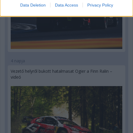
Data Deletion
Data Access
Privacy Policy
4 napja
Vezető helyről bukott hatalmasat Ogier a Finn Ralin –
videó