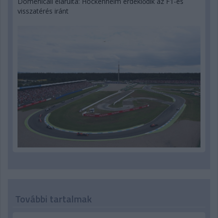
Domenicali elárulta: Hockenheim érdeklődik az F1-es
visszatérés iránt
További tartalmak