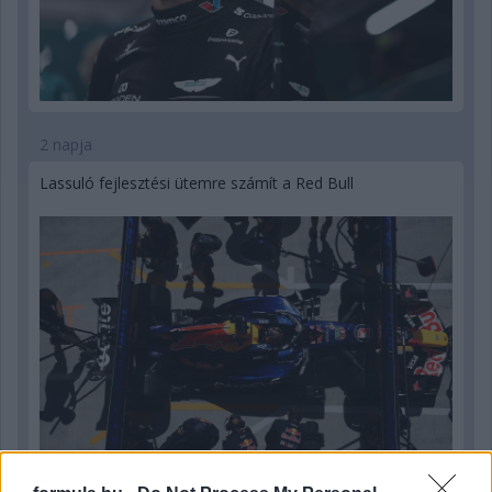
2 napja
Lassuló fejlesztési ütemre számít a Red Bull