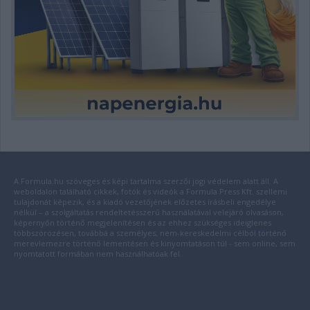
A Formula.hu szöveges és képi tartalma szerzői jogi védelem alatt áll. A
weboldalon található cikkek, fotók és videók a Formula Press Kft. szellemi
tulajdonát képezik, és a kiadó vezetőjének előzetes írásbeli engedélye
nélkül – a szolgáltatás rendeltetésszerű használatával velejáró olvasáson,
képernyőn történő megjelenítésen és az ehhez szükséges ideiglenes
többszörözésen, továbbá a személyes, nem-kereskedelmi célból történő
merevlemezre történő lementésen és kinyomtatáson túl - sem online, sem
nyomtatott formában nem használhatóak fel.