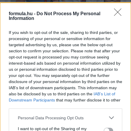
formula.hu -
Do Not Process My Personal
Information
2 napja
If you wish to opt-out of the sale, sharing to third parties, or
processing of your personal or sensitive information for
Megvan, mikor kezdődik az F1-es Bahreini Nagydíj
targeted advertising by us, please use the below opt-out
Malajziában
section to confirm your selection. Please note that after your
opt-out request is processed you may continue seeing
interest-based ads based on personal information utilized by
us or personal information disclosed to third parties prior to
your opt-out. You may separately opt-out of the further
disclosure of your personal information by third parties on the
IAB’s list of downstream participants. This information may
also be disclosed by us to third parties on the
IAB’s List of
Downstream Participants
that may further disclose it to other
third parties.
Please note that this website/app uses one or more Google
Personal Data Processing Opt Outs
services and may gather and store information including but
not limited to your visit or usage behaviour. You may click to
I want to opt-out of the Sharing of my