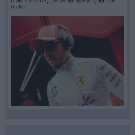
Lewis Hamilton régi szenvedélye nyomán új bizniszbe
kezdett