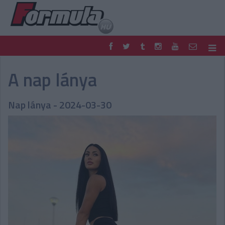
F1
PARC FERMÉ
A nap lánya
FORMULA
MOTOR
NEMZETKÖZI
HAZAI
Nap lánya - 2024-03-30
RETRO
EGYÉB
PODCAST
SHOP
LIVE
TIPPJÁTÉK
DIGITÁLIS MAGAZIN
PONTÁLLÁSOK
VERSENYNAPTÁRAK