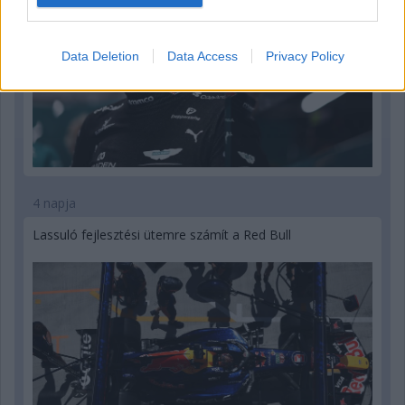
Data Deletion
Data Access
Privacy Policy
4 napja
Lassuló fejlesztési ütemre számít a Red Bull