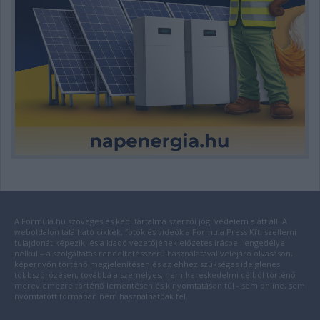
A Formula.hu szöveges és képi tartalma szerzői jogi védelem alatt áll. A
weboldalon található cikkek, fotók és videók a Formula Press Kft. szellemi
tulajdonát képezik, és a kiadó vezetőjének előzetes írásbeli engedélye
nélkül – a szolgáltatás rendeltetésszerű használatával velejáró olvasáson,
képernyőn történő megjelenítésen és az ehhez szükséges ideiglenes
többszörözésen, továbbá a személyes, nem-kereskedelmi célból történő
merevlemezre történő lementésen és kinyomtatáson túl - sem online, sem
nyomtatott formában nem használhatóak fel.