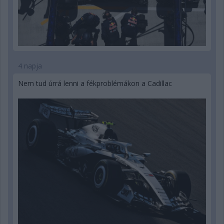
4 napja
Nem tud úrrá lenni a fékproblémákon a Cadillac