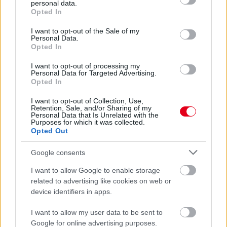
personal data.
grant or deny consent to Google and its third-party tags to
Opted In
3 napja
use your data for below specified purposes in below Google
consent section.
I want to opt-out of the Sale of my
Ilyen lehet a jövő F1-es szabályrendszere Domenicali
Personal Data.
szerint
Opted In
I want to opt-out of processing my
Personal Data for Targeted Advertising.
Opted In
I want to opt-out of Collection, Use,
Retention, Sale, and/or Sharing of my
Personal Data that Is Unrelated with the
Purposes for which it was collected.
Opted Out
Google consents
I want to allow Google to enable storage
related to advertising like cookies on web or
device identifiers in apps.
3 napja
I want to allow my user data to be sent to
Google for online advertising purposes.
Újabb korábbi F2-es bajnok folytatja a Formula-E-ben