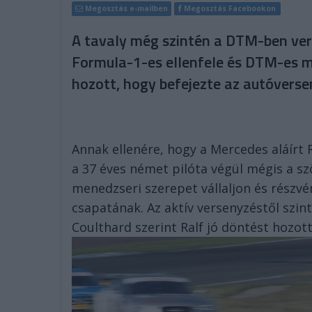
Megosztás e-mailben
Megosztás Facebookon
A tavaly még szintén a DTM-ben ver
Formula-1-es ellenfele és DTM-es m
hozott, hogy befejezte az autóverse
Annak ellenére, hogy a Mercedes aláírt
a 37 éves német pilóta végül mégis a sz
menedzseri szerepet vállaljon és részv
csapatának. Az aktív versenyzéstől szin
Coulthard szerint Ralf jó döntést hozott