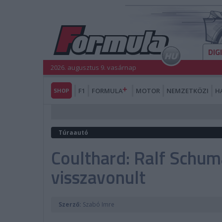
DIG
2026. augusztus 9. vasárnap
SHOP
F1
FORMULA
MOTOR
NEMZETKÖZI
H
Túraautó
Coulthard: Ralf Schum
visszavonult
Szerző:
Szabó Imre