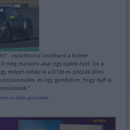
 - nyilatkozta Coulthard a Kolner
 ő még maradni akar egy újabb évet. De a
y milyen nehéz is a DTM-es pilóták ellen
visszavonulás, és úgy gondolom, hogy Ralf is
vonulásnak."
eted az alábbi gombokkal: