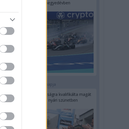
a második negyedévben
1 napja
Kerékpáros világbajnokságra kvalifikálta magát
Bottas az F1-es nyári szünetben