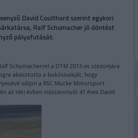
senyző David Coulthard szerint egykori
árkatársa, Ralf Schumacher jó döntést
nyző pályafutását.
 Ralf Schumacherrel a DTM 2013-as szezonjára
ögre akasztotta a bukósisakját, hogy
ényesévé váljon a RSC Mucke Motorsport
tén az idei évben visszavonuló 41 éves David
.