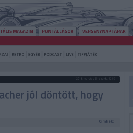
ITÁLIS MAGAZIN
PONTÁLLÁSOK
VERSENYNAPTÁRAK
AZAI
RETRO
EGYÉB
PODCAST
LIVE
TIPPJÁTÉK
2013. március 20. szerda, 12:00
acher jól döntött, hogy
Címkék: