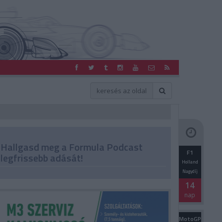
Hallgasd meg a Formula Podcast
F1
legfrissebb adását!
Holland
Nagydíj
14
nap
MotoGP