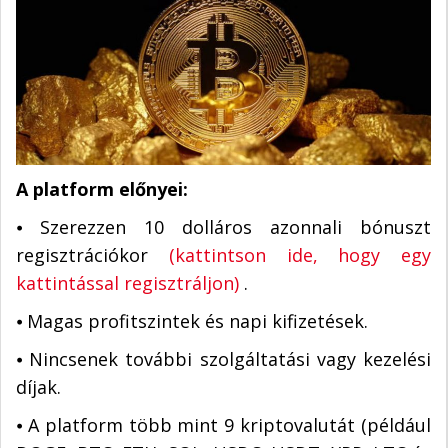
A platform előnyei:
⦁ Szerezzen 10 dolláros azonnali bónuszt
regisztrációkor
(kattintson ide, hogy egy
kattintással regisztráljon)
.
⦁ Magas profitszintek és napi kifizetések.
⦁ Nincsenek további szolgáltatási vagy kezelési
díjak.
⦁ A platform több mint 9 kriptovalutát (például