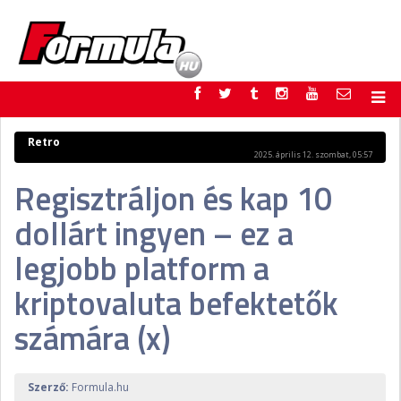
F1
PARC FERMÉ
Retro
2025. április 12. szombat, 05:57
FORMULA
MOTOR
Regisztráljon és kap 10
NEMZETKÖZI
HAZAI
RETRO
EGYÉB
dollárt ingyen – ez a
PODCAST
SHOP
LIVE
TIPPJÁTÉK
legjobb platform a
DIGITÁLIS MAGAZIN
PONTÁLLÁSOK
kriptovaluta befektetők
VERSENYNAPTÁRAK
számára (x)
Szerző:
Formula.hu