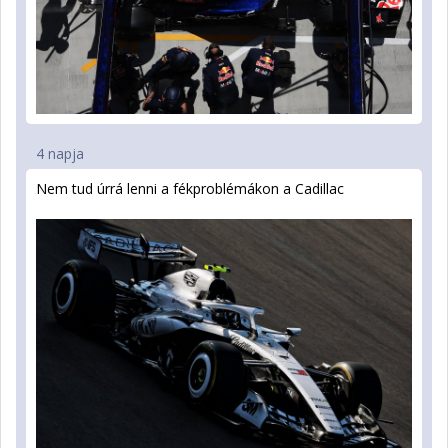
4 napja
Nem tud úrrá lenni a fékproblémákon a Cadillac