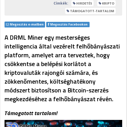
Címkék:
HIRDETÉS
KRIPTO
TÁMOGATOTT-TARTALOM
Megosztás e-mailben
Megosztás Facebookon
A DRML Miner egy mesterséges
intelligencia által vezérelt felhőbányászati
platform, amelyet arra terveztek, hogy
csökkentse a belépési korlátot a
kriptovaluták rajongói számára, és
zökkenőmentes, költséghatékony
módszert biztosítson a Bitcoin-szerzés
megkezdéséhez a felhőbányászat révén.
Támogatott tartalom!