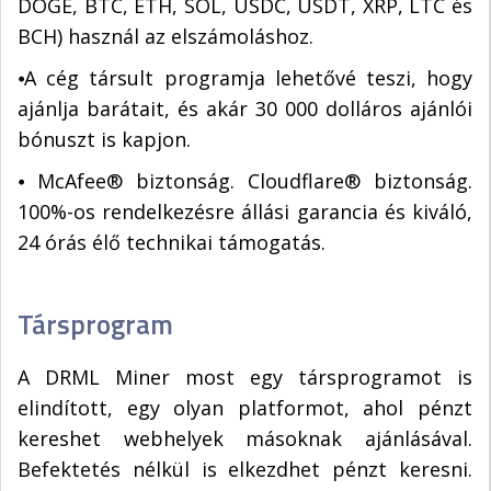
DOGE, BTC, ETH, SOL, USDC, USDT, XRP, LTC és
BCH) használ az elszámoláshoz.
⦁A cég társult programja lehetővé teszi, hogy
ajánlja barátait, és akár 30 000 dolláros ajánlói
bónuszt is kapjon.
⦁ McAfee® biztonság. Cloudflare® biztonság.
100%-os rendelkezésre állási garancia és kiváló,
24 órás élő technikai támogatás.
Társprogram
A DRML Miner most egy társprogramot is
elindított, egy olyan platformot, ahol pénzt
kereshet webhelyek másoknak ajánlásával.
Befektetés nélkül is elkezdhet pénzt keresni.