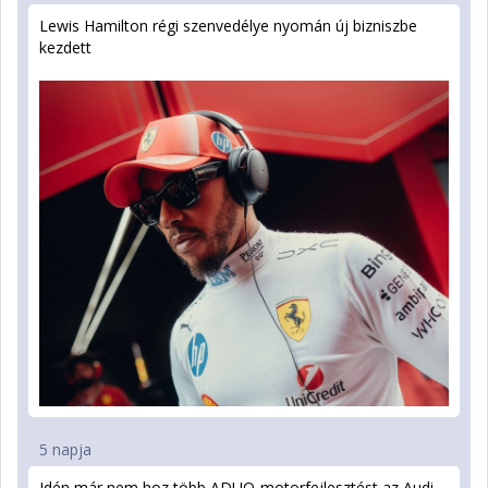
Lewis Hamilton régi szenvedélye nyomán új bizniszbe
kezdett
5 napja
Idén már nem hoz több ADUO-motorfejlesztést az Audi