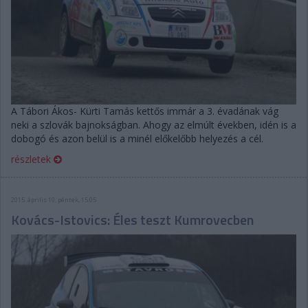
A Tábori Ákos- Kürti Tamás kettős immár a 3. évadának vág
neki a szlovák bajnokságban. Ahogy az elmúlt években, idén is a
dobogó és azon belül is a minél előkelőbb helyezés a cél.
részletek
2015. április 10. péntek, 15:05
Kovács-Istovics: Éles teszt Kumrovecben