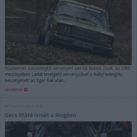
Küzdelmes szezonnyitó versenyen van túl Bütösi Zsolt, az ORB
mezőnyében Ladát terelgető versenyzővel a RallyFeeling.hu
beszélgetett az Eger Rali után...
részletek
2015. április 10. péntek, 09:31
Gecs Máté ismét a Ringben