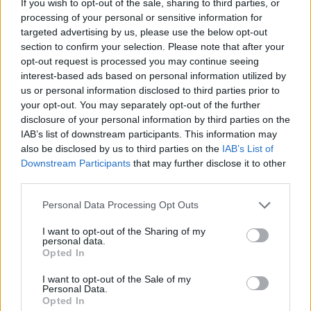
If you wish to opt-out of the sale, sharing to third parties, or
processing of your personal or sensitive information for
targeted advertising by us, please use the below opt-out
section to confirm your selection. Please note that after your
opt-out request is processed you may continue seeing
interest-based ads based on personal information utilized by
us or personal information disclosed to third parties prior to
your opt-out. You may separately opt-out of the further
disclosure of your personal information by third parties on the
IAB’s list of downstream participants. This information may
also be disclosed by us to third parties on the
IAB’s List of
Downstream Participants
that may further disclose it to other
third parties.
Erre a kérdésre keresi a választ az MNASZ elnöke, Oláh Gyárfás
Please note that this website/app uses one or more Google
Personal Data Processing Opt Outs
által létrehozott eseti vizsgáló bizottság, melynek fő feladata a
services and may gather and store information including but
Szabó Attila navigátor halálát kiváltó baleset körülményeinek
not limited to your visit or usage behaviour. You may click to
I want to opt-out of the Sharing of my
elemzése.
personal data.
grant or deny consent to Google and its third-party tags to
Opted In
részletek
use your data for below specified purposes in below Google
consent section.
I want to opt-out of the Sale of my
Personal Data.
frissebb anyagok
korábbi anyagok
Opted In