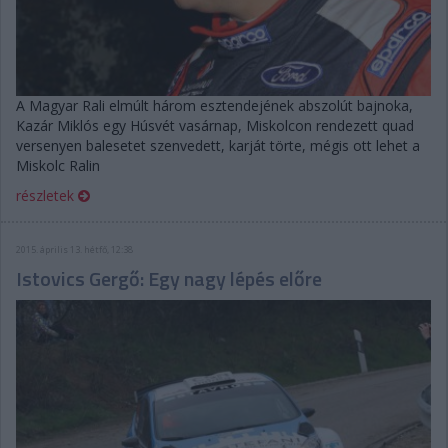
A Magyar Rali elmúlt három esztendejének abszolút bajnoka,
Kazár Miklós egy Húsvét vasárnap, Miskolcon rendezett quad
versenyen balesetet szenvedett, karját törte, mégis ott lehet a
Miskolc Ralin
részletek
2015. április 13. hétfő, 12:38
Istovics Gergő: Egy nagy lépés előre