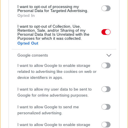
I want to opt-out of processing my
Personal Data for Targeted Advertising.
Opted In
Hallgasd meg a Formula Podcast
I want to opt-out of Collection, Use,
legfrissebb adását!
Retention, Sale, and/or Sharing of my
Personal Data that Is Unrelated with the
Purposes for which it was collected.
Opted Out
Google consents
Kövess minket a Facebookon
I want to allow Google to enable storage
related to advertising like cookies on web or
device identifiers in apps.
I want to allow my user data to be sent to
Google for online advertising purposes.
Parc Fermé
I want to allow Google to send me
2 perce
personalized advertising.
„Lando és Oscar kapcsolata csak még erősebbé vált a
tavalyi év után” – Stella
I want to allow Google to enable storage