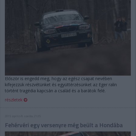
Először is engedd meg, hogy az egész csapat nevében
kifejezzük részvétünket és együttérzésünket az Eger ralin
történt tragédia kapcsán a család és a barátok felé.
részletek
2015. április 8. szerda, 21:05
Fehérvéri egy versenyre még beült a Hondába