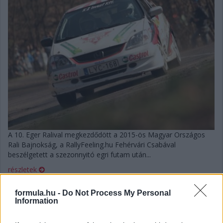
A 10. Eger Ralival megkezdődött a 2015-ös Magyar Országos
Rali Bajnokság, a RallyFeeling.hu Fehérvári Csabával
beszélgetett a szezonnyitó egri futam után...
részletek
formula.hu -
Do Not Process My Personal
2015. április 8. szerda, 15:05
Information
Mi vezetett az egri tragédiához?