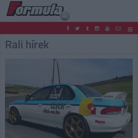
Rali hírek
F1
PARC FERMÉ
FORMULA
MOTOR
NEMZETKÖZI
HAZAI
RETRO
EGYÉB
PODCAST
SHOP
LIVE
TIPPJÁTÉK
DIGITÁLIS MAGAZIN
PONTÁLLÁSOK
VERSENYNAPTÁRAK