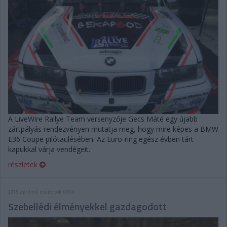
A LiveWire Rallye Team versenyzője Gecs Máté egy újabb
zártpályás rendezvényen mutatja meg, hogy mire képes a BMW
E36 Coupe pilótaülésében. Az Euro-ring egész évben tárt
kapukkal várja vendégeit.
részletek
2015. április 9. csütörtök, 09:00
Szebellédi élményekkel gazdagodott