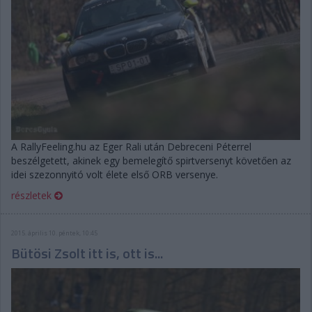
A RallyFeeling.hu az Eger Rali után Debreceni Péterrel
beszélgetett, akinek egy bemelegítő spirtversenyt követően az
idei szezonnyitó volt élete első ORB versenye.
részletek
2015. április 10. péntek, 10:45
Bütösi Zsolt itt is, ott is...