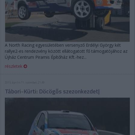
A North Racing egyesületében versenyző Erdélyi György két
rallye2-es rendezvény között ellátogatott fő támogatójához az
Újház Centrum Piramis Építőház Kft.-hez...
részletek
2015. április 11. szombat, 21:49
Tábori-Kürti: Döcögős szezonkezdet|