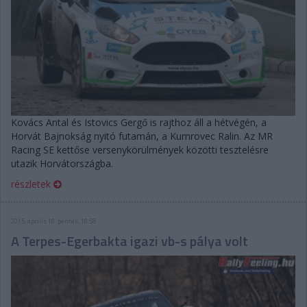
Kovács Antal és Istovics Gergő is rajthoz áll a hétvégén, a
Horvát Bajnokság nyitó futamán, a Kumrovec Ralin. Az MR
Racing SE kettőse versenykörülmények közötti tesztelésre
utazik Horvátországba.
részletek
2015. április 10. péntek, 10:58
A Terpes-Egerbakta igazi vb-s pálya volt