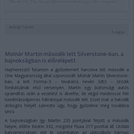
Marek On The Stage (@marekonthestage) által megosztott bejegyzés
Balogh Tamás
5 napja
Molnár Martin második lett Silverstone-ban, a
bajnokságban is előrelépett
Hajmeresztő futamon a győzelemért harcolva lett második a
One Magyarország által szponzorált Molnár Martin Silverstone-
ban, a brit Forma–3 – hivatalos nevén GB3 – ötödik
fordulójának első versenyén. Martin egy biztonsági autós
újraindítás után a vezetést is átvette, de végül mindössze hét
tizedmásodperces hátránnyal második lett. Ezzel már a hatodik
dobogós helyét szerezte úgy, hogy győzelme még továbbra
sincs.
A bajnokságban így Martin 235 pontjával feljött a második
helyre, előtte Bedrin 332, mögötte Fluxa 217 ponttal áll. Utóbbi
balszerencsésen jött ki szombaton az üldözőboly hármas