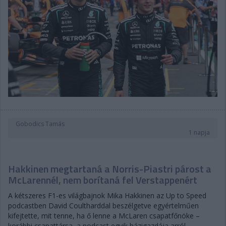
Gobodics Tamás
1 napja
Hakkinen megtartaná a Norris-Piastri párost a
McLarennél, nem borítaná fel Verstappenért
A kétszeres F1-es világbajnok Mika Hakkinen az Up to Speed
podcastben David Coultharddal beszélgetve egyértelműen
kifejtette, mit tenne, ha ő lenne a McLaren csapatfőnöke –
korábbi csapattársa, a podcast egyik házigazdája arról