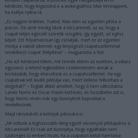
kérdezte, hogy leigazolná-e a wokingiakhoz Max Verstappent,
ha esélye nyílna rá.
„Ez nagyon érdekes. Tudod, Max nem az egyetlen pilóta a
piacon. De amit mindig látok a McLarennél, az az, hogy a
csapat teljes egészét szeretik vizsgálni, így együtt, az egész
képet. Ezt folyamatosan így csinálják, mert ez az egyetlen
módja a valódi sikernek: egy lenyűgöző csapatszellemmel
rendelkező csapat felépítése” – magyarázta a finn.
„Ha azt kérdezed tőlem, mit tennék ebben az esetben, a válasz
egyszerű: a lehető legkisebbre csökkenteném annak a
kockázatát, hogy elveszítsük ez a csapatszellemet. Ha egy
csapatnak két kiváló pilótája van, miért kellene felborítani a
dolgokat?” – foglalt állást amellett, hogy ő nem változtatna
Lando Norris és Oscar Piastri kettősén, és hozzátette azt is,
hogy Norris révén már egy bizonyított bajnokkal is
rendelkeznek.
Majd rámutatott a kettejük párosára is:
„Mi voltunk a leghosszabb ideig együtt versenyző pilótapáros a
McLarennél! Ez csak azt bizonyítja, hogy egyáltalán nem
szükséges új embert hozni, ha a csapaton belüli harmónia