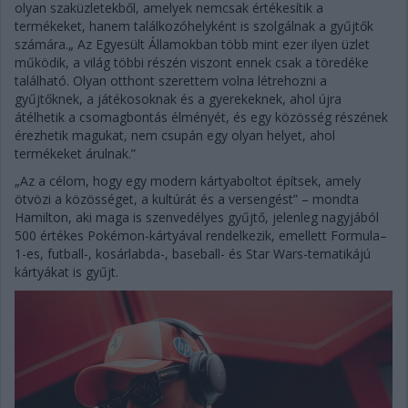
olyan szaküzletekből, amelyek nemcsak értékesítik a
termékeket, hanem találkozóhelyként is szolgálnak a gyűjtők
számára.„ Az Egyesült Államokban több mint ezer ilyen üzlet
működik, a világ többi részén viszont ennek csak a töredéke
található. Olyan otthont szerettem volna létrehozni a
gyűjtőknek, a játékosoknak és a gyerekeknek, ahol újra
átélhetik a csomagbontás élményét, és egy közösség részének
érezhetik magukat, nem csupán egy olyan helyet, ahol
termékeket árulnak.”
„Az a célom, hogy egy modern kártyaboltot építsek, amely
ötvözi a közösséget, a kultúrát és a versengést” – mondta
Hamilton, aki maga is szenvedélyes gyűjtő, jelenleg nagyjából
500 értékes Pokémon-kártyával rendelkezik, emellett Formula–
1-es, futball-, kosárlabda-, baseball- és Star Wars-tematikájú
kártyákat is gyűjt.