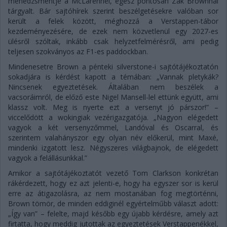
menedzsmentje a McLarennel, egész pontosan Zak Brownnal
tárgyalt. Bár sajtóhírek szerint beszélgetésekre valóban sor
került a felek között, méghozzá a Verstappen-tábor
kezdeményezésére, de ezek nem közvetlenül egy 2027-es
ülésről szóltak, inkább csak helyzetfelmérésről, ami pedig
teljesen szokványos az F1-es paddockban.
Mindenesetre Brown a pénteki silverstone-i sajtótájékoztatón
sokadjára is kérdést kapott a témában: „Vannak pletykák?
Nincsenek egyeztetések. Általában nem beszélek a
vacsoráimról, de előző este Nigel Mansell-lel ettünk együtt, ami
klassz volt. Meg is nyerte ezt a versenyt jó párszor!” –
viccelődött a wokingiak vezérigazgatója. „Nagyon elégedett
vagyok a két versenyzőmmel, Landóval és Oscarral, és
szerintem valahányszor egy olyan név előkerül, mint Maxé,
mindenki izgatott lesz. Négyszeres világbajnok, de elégedett
vagyok a felállásunkkal.”
Amikor a sajtótájékoztatót vezető Tom Clarkson konkrétan
rákérdezett, hogy ez azt jelenti-e, hogy ha egyszer sor is kerül
erre az átigazolásra, az nem mostanában fog megtörténni,
Brown tömör, de minden eddiginél egyértelműbb választ adott:
„Így van” – felelte, majd később egy újabb kérdésre, amely azt
firtatta, hogy meddig jutottak az egyeztetések Verstappenékkel,