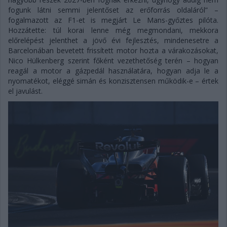
fogunk látni semmi jelentőset az erőforrás oldaláról” –
fogalmazott az F1-et is megjárt Le Mans-győztes pilóta.
Hozzátette: túl korai lenne még megmondani, mekkora
előrelépést jelenthet a jövő évi fejlesztés, mindenesetre a
Barcelonában bevetett frissített motor hozta a várakozásokat,
Nico Hülkenberg szerint főként vezethetőség terén – hogyan
reagál a motor a gázpedál használatára, hogyan adja le a
nyomatékot, eléggé simán és konzisztensen működik-e – értek
el javulást.