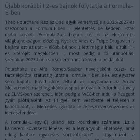
Újabb korábbi F2-es bajnok folytatja a Formula-
E-ben
Theo Pourchaire lesz az Opel egyik versenyzője a 2026/2027-es
szezonban a Formula-E-ben – jelentették be kedden. Ezzel
újabb korábbi Formula-2-es bajnok köt ki az elektromos
világbajnokságon: előzőleg Nyck de Vries és Felipe Drugovich is
bejárta ezt az utat – előbbi bajnok is lett még a balul elsült F1-
es kitérőjét megelőzően –, most pedig a fő utánpótlás-
szériában 2023-ban csúcsra érő francia követi a példájukat.
Pourchaire az Alfa Romeo/Sauber neveltjeként teszt- és
tartalékpilótai státuszig jutott a Formula-1-ben, de ülést egyszer
sem kapott. Rövid időre feltűnt az IndyCarban az Arrow
McLarennél, majd leginkább a sportautózás felé fordult: tavaly
az ELMS-ben szerepelt, idén pedig a WEC-ben indul a Peugeot
gyári pilótájaként. Az F1-gyel sem veszítette el teljesen a
kapcsolatot, a Mercedes igazolta le fejlesztőversenyzőnek az
idei esztendőre.
A Formula-E egy új kaland lesz Pourchaire számára: „Ez a
karrierem következő lépése, és a legnagyobb lehetőség, amit
eddig kaptam együléses sorozatokban” – fogalmazott a