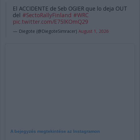
El ACCIDENTE de Seb OGIER que lo deja OUT
del
#SectoRallyFinland
#WRC
pic.twitter.com/E75lKOmQ29
— Diegote (@DiegoteSimracer)
August 1, 2026
A bejegyzés megtekintése az Instagramon