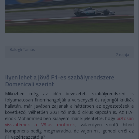
Balogh Tamás
2 napja
Ilyen lehet a jövő F1-es szabályrendszere
Domenicali szerint
Miközben még az idén bevezetett szabályrendszert is
folyamatosan finomhangolják a versenyzői és rajongói kritikák
hallatán, már javában zajlanak a háttérben az egyeztetések a
következő, vélhetően 2031-től induló ciklus kapcsán is. Az FIA-
elnök Mohammed ben Sulayem már kijelentette, hogy
biztosan
visszatérnek a V8-as motorok
, valamilyen szintű hibrid
komponens pedig megmaradna, de vajon mit gondol erről az
F1 vezérigazgatója?