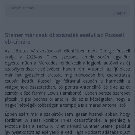
Balogh Tamás
5 napja
Steiner már csak öt százalék esélyt ad Russell
vb-címére
Az előzetes várakozásokkal ellentétben nem George Russell
uralja a 2026-os F1-es szezont, amely során egyelőre
egyértelműen a Mercedes rendelkezik a legjobb autóval az új
szabályrendszer első évében, hanem Kimi Antonelli: az ifjú olasz
már hat győzelmet aratott, míg rutinosabb brit csapattársa
csupán kettőt. Russell így féltávnál csupán a harmadik a
világbajnoki összetettben, 59 pontra Antonelliről és 9-re az őt
szintén előző ferraris Lewis Hamiltontól. Ebben persze szerepet
játszik jó pár peches pillanat is, de az is kétségtelen, hogy a
nagydíjhétvégék többségén a tempója is elmarad Antonelliétől.
Éppen ezért már a szakértők sem igazán hisznek abban, hogy
fordíthat. A Haas korábbi F1-es csapatfőnöke, a jelenleg a
MotoGP-ben a Tech3 KTM-et irányító Günther Steiner például
így nyilatkozott az esélyeiről a Red Flags Podcast adásában: „Öt