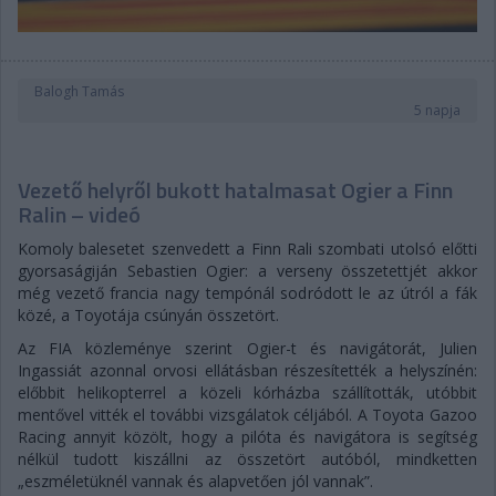
Balogh Tamás
5 napja
Vezető helyről bukott hatalmasat Ogier a Finn
Ralin – videó
Komoly balesetet szenvedett a Finn Rali szombati utolsó előtti
gyorsaságiján Sebastien Ogier: a verseny összetettjét akkor
még vezető francia nagy tempónál sodródott le az útról a fák
közé, a Toyotája csúnyán összetört.
Az FIA közleménye szerint Ogier-t és navigátorát, Julien
Ingassiát azonnal orvosi ellátásban részesítették a helyszínén:
előbbit helikopterrel a közeli kórházba szállították, utóbbit
mentővel vitték el további vizsgálatok céljából. A Toyota Gazoo
Racing annyit közölt, hogy a pilóta és navigátora is segítség
nélkül tudott kiszállni az összetört autóból, mindketten
„eszméletüknél vannak és alapvetően jól vannak”.