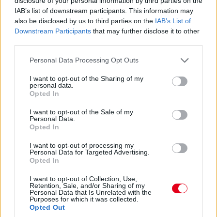
disclosure of your personal information by third parties on the
Lassuló fejlesztési ütemre számít a Red Bull
IAB’s list of downstream participants. This information may
also be disclosed by us to third parties on the
IAB’s List of
Mivel egy új F1-es szabályrendszer első idényéről van szó,
Downstream Participants
that may further disclose it to other
várható volt, hogy kiélezett lesz a fejlesztési háború a csapatok
third parties.
között. A szezon első felében láthattunk is több nagy fejlesztési
csomagot az istállók többségénél, ezek pedig rendszerint
Please note that this website/app uses one or more Google
Personal Data Processing Opt Outs
valóban előrelépést is jelentettek (talán a Haas és a Williams
services and may gather and store information including but
jelentik a kivételt). A Red Bullnál is működött például a
not limited to your visit or usage behaviour. You may click to
I want to opt-out of the Sharing of my
personal data.
Miamiban és a Spielbergben bevetett csomag, ám Laurent
grant or deny consent to Google and its third-party tags to
Opted In
Mekies csapatfőnök szerint az évad hátralévő részében már
use your data for below specified purposes in below Google
lassulni fog a fejlesztési ütemük, részben azért, mert a
consent section.
I want to opt-out of the Sale of my
költségeket meg kell osztani a 2027-es autó munkálatai között
Personal Data.
is:
Opted In
„Nem tudom, a többiekkel mi a helyzet, de az biztos, hogy egy
I want to opt-out of processing my
ponton döntést kell hoznunk, hogyan egyensúlyozunk az idei és
Personal Data for Targeted Advertising.
a jövő év között. Arra számítok, hogy ez hamarabb meg fog
Opted In
történni, mint tavaly. Szóval főleg a szabályzat fényében
dönteni fogunk” – idézi Mekiest a Crash.net. „Ami minket illet,
I want to opt-out of Collection, Use,
Retention, Sale, and/or Sharing of my
rengeteg fejlesztést hoztunk mostanáig, hogy próbáljuk
Personal Data that Is Unrelated with the
korrigálni azt a hatalmas hátrányt, amivel eleinte rendelkeztünk.
Purposes for which it was collected.
Valószínűleg nehéz elképzelni, hogy ebben a ritmusban fogjuk
Opted Out