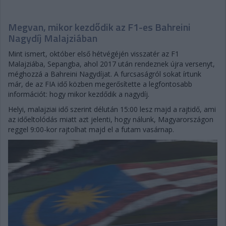
Megvan, mikor kezdődik az F1-es Bahreini
Nagydíj Malajziában
Mint ismert, október első hétvégéjén visszatér az F1
Malajziába, Sepangba, ahol 2017 után rendeznek újra versenyt,
méghozzá a Bahreini Nagydíjat. A furcsaságról sokat írtunk
már, de az FIA idő közben megerősítette a legfontosabb
információt: hogy mikor kezdődik a nagydíj.
Helyi, malajziai idő szerint délután 15:00 lesz majd a rajtidő, ami
az időeltolódás miatt azt jelenti, hogy nálunk, Magyarországon
reggel 9:00-kor rajtolhat majd el a futam vasárnap.