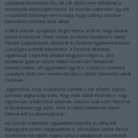
szabályok bevezetése óta, de sok előzés nem feltétlenül a
versenyzők képességeit tükrözi. Az osztrák szakember úgy véli,
a szurkolók többsége nem is tudja, hogy számos manőver
hátterében technikai okok állnak.
A Blick veterán újságírója, Roger Benoit arról írt, hogy barátai,
Bernie Ecclestone, Peter Sauber és Marko továbbra is szinte
minden szabadedzést, időmérőt és futamot figyelemmel követ.
„Lenyűgöz a nézők lelkesedése. A futamok általában
izgalmasak. Legutóbb például Magyarországon is, ahol
korábban gyakran előzés nélküli vonatozást láthattunk” –
mondta Marko, aki ugyanakkor úgy érzi, a 2026-os technikai
szabályok miatt nem minden látványos előzés tekinthető valódi
csatának.
„Egyértelmű, hogy a szurkolók szeretik a sok előzést. Sajnos
azonban aligha tudja bárki, hogy ezek valódi előzések-e, vagy
egyszerűen a helyzetből adódnak. Sokszor csak azért fékeznek
ki látványosan egy autót, mert az előtte haladónak éppen
töltenie kell az akkumulátorát.”
Az osztrák szakember ugyanakkor kiemelte az idény két
legnagyobb pozitív meglepetését is. Elmondása szerint Bernie
Ecclestone-nal együtt nagyra tartja a világbajnoki összetettet