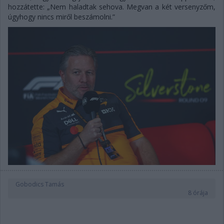
hozzátette: „Nem haladtak sehova. Megvan a két versenyzőm,
úgyhogy nincs miről beszámolni.”
Gobodics Tamás
8 órája