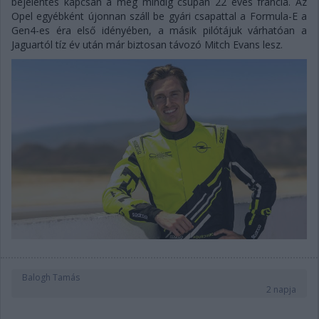
bejelentés kapcsán a még mindig csupán 22 éves francia. Az
Opel egyébként újonnan száll be gyári csapattal a Formula-E a
Gen4-es éra első idényében, a másik pilótájuk várhatóan a
Jaguartól tíz év után már biztosan távozó Mitch Evans lesz.
Balogh Tamás
2 napja