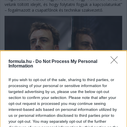
velünk töltött idejét, és hogy folytatni fogjuk a kapcsolatunkat”
– fogalmazott a csapatfőnök és technikai szakvezető.
formula.hu -
Do Not Process My Personal
Information
If you wish to opt-out of the sale, sharing to third parties, or
processing of your personal or sensitive information for
targeted advertising by us, please use the below opt-out
section to confirm your selection. Please note that after your
opt-out request is processed you may continue seeing
interest-based ads based on personal information utilized by
Balogh Tamás
3 napja
us or personal information disclosed to third parties prior to
your opt-out. You may separately opt-out of the further