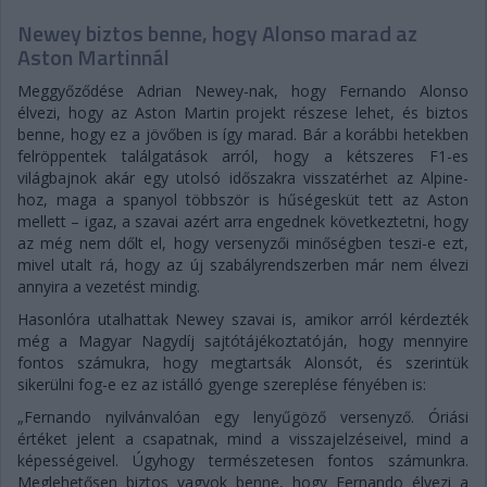
Newey biztos benne, hogy Alonso marad az
Aston Martinnál
Meggyőződése Adrian Newey-nak, hogy Fernando Alonso
élvezi, hogy az Aston Martin projekt részese lehet, és biztos
benne, hogy ez a jövőben is így marad. Bár a korábbi hetekben
felröppentek találgatások arról, hogy a kétszeres F1-es
világbajnok akár egy utolsó időszakra visszatérhet az Alpine-
hoz, maga a spanyol többször is hűségesküt tett az Aston
mellett – igaz, a szavai azért arra engednek következtetni, hogy
az még nem dőlt el, hogy versenyzői minőségben teszi-e ezt,
mivel utalt rá, hogy az új szabályrendszerben már nem élvezi
annyira a vezetést mindig.
Hasonlóra utalhattak Newey szavai is, amikor arról kérdezték
még a Magyar Nagydíj sajtótájékoztatóján, hogy mennyire
fontos számukra, hogy megtartsák Alonsót, és szerintük
sikerülni fog-e ez az istálló gyenge szereplése fényében is:
„Fernando nyilvánvalóan egy lenyűgöző versenyző. Óriási
értéket jelent a csapatnak, mind a visszajelzéseivel, mind a
képességeivel. Úgyhogy természetesen fontos számunkra.
Meglehetősen biztos vagyok benne, hogy Fernando élvezi a