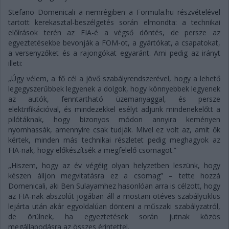
Stefano Domenicali a nemrégiben a Formula.hu részvételével
tartott kerekasztal-beszélgetés során elmondta: a technikai
előírások terén az FIA-é a végső döntés, de persze az
egyeztetésekbe bevonják a FOM-ot, a gyártókat, a csapatokat,
a versenyzőket és a rajongókat egyaránt. Ami pedig az irányt
illeti:
„Úgy vélem, a fő cél a jövő szabályrendszerével, hogy a lehető
legegyszerűbbek legyenek a dolgok, hogy könnyebbek legyenek
az autók, fenntartható üzemanyaggal, és persze
elektrifikációval, és mindezekkel esélyt adjunk mindenekelőtt a
pilótáknak, hogy bizonyos módon annyira keményen
nyomhassák, amennyire csak tudják. Mivel ez volt az, amit ők
kértek, minden más technikai részletet pedig meghagyok az
FIA-nak, hogy előkészítsék a megfelelő csomagot.”
„Hiszem, hogy az év végéig olyan helyzetben leszünk, hogy
készen álljon megvitatásra ez a csomag” – tette hozzá
Domenicali, aki Ben Sulayamhez hasonlóan arra is célzott, hogy
az FIA-nak abszolút jogában áll a mostani ötéves szabályciklus
lejárta után akár egyoldalúan dönteni a műszaki szabályzatról,
de örülnek, ha egyeztetések során jutnak közös
megállapodásra az összes érintettel.