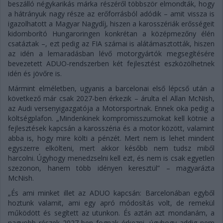
beszálló négykarikás márka részéről többször elmondták, hogy
a hátrányuk nagy része az erőforrásból adódik – amit vissza is
igazolhatott a Magyar Nagydíj, hiszen a karosszériák erősségeit
kidomborító Hungaroringen konkrétan a középmezőny élén
csatáztak –, ezt pedig az FIA számai is alátámasztották, hiszen
az idén a lemaradásban lévő motorgyártók megsegítésére
bevezetett ADUO-rendszerben két fejlesztést eszközölhetnek
idén és jövőre is.
Mármint elméletben, ugyanis a barcelonai első lépcső után a
következő már csak 2027-ben érkezik – árulta el Allan McNish,
az Audi versenyigazgatója a Motorsportnak. Ennek oka pedig a
költségplafon. „Mindenkinek kompromisszumokat kell kötnie a
fejlesztések kapcsán a karosszéria és a motor között, valamint
abba is, hogy mire költi a pénzét. Mert nem is lehet mindent
egyszerre elkölteni, mert akkor később nem tudsz miből
harcolni. Úgyhogy menedzselni kell ezt, és nem is csak egyetlen
szezonon, hanem több idényen keresztül” – magyarázta
McNish.
„És ami minket illet az ADUO kapcsán: Barcelonában egyből
hoztunk valamit, ami egy apró módosítás volt, de remekül
működött és segített az utunkon. És aztán azt mondanám, a
nagyobb részek 2027-ben fognak érkezni, úgyhogy addig nem