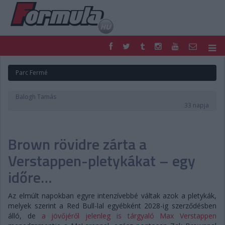
F1
PARC FERMÉ
Parc Fermé
FORMULA
MOTOR
NEMZETKÖZI
HAZAI
Balogh Tamás
RETRO
EGYÉB
33 napja
PODCAST
SHOP
LIVE
TIPPJÁTÉK
Brown rövidre zárta a
DIGITÁLIS MAGAZIN
PONTÁLLÁSOK
VERSENYNAPTÁRAK
Verstappen-pletykákat – egy
időre…
Az elmúlt napokban egyre intenzívebbé váltak azok a pletykák,
melyek szerint a Red Bull-lal egyébként 2028-ig szerződésben
álló, de
a jövőjéről jelenleg is tárgyaló Max Verstappen