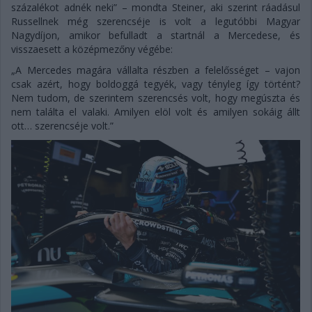
százalékot adnék neki” – mondta Steiner, aki szerint ráadásul
Russellnek még szerencséje is volt a legutóbbi Magyar
Nagydíjon, amikor befulladt a startnál a Mercedese, és
visszaesett a középmezőny végébe:
„A Mercedes magára vállalta részben a felelősséget – vajon
csak azért, hogy boldoggá tegyék, vagy tényleg így történt?
Nem tudom, de szerintem szerencsés volt, hogy megúszta és
nem találta el valaki. Amilyen elöl volt és amilyen sokáig állt
ott… szerencséje volt.”