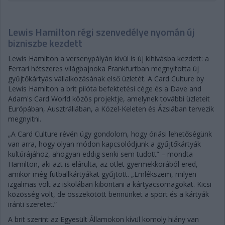
Lewis Hamilton régi szenvedélye nyomán új
bizniszbe kezdett
Lewis Hamilton a versenypályán kívül is új kihívásba kezdett: a
Ferrari hétszeres világbajnoka Frankfurtban megnyitotta új
gyűjtőkártyás vállalkozásának első üzletét. A Card Culture by
Lewis Hamilton a brit pilóta befektetési cége és a Dave and
Adam's Card World közös projektje, amelynek további üzleteit
Európában, Ausztráliában, a Közel-Keleten és Ázsiában tervezik
megnyitni.
„A Card Culture révén úgy gondolom, hogy óriási lehetőségünk
van arra, hogy olyan módon kapcsolódjunk a gyűjtőkártyák
kultúrájához, ahogyan eddig senki sem tudott” – mondta
Hamilton, aki azt is elárulta, az ötlet gyermekkorából ered,
amikor még futballkártyákat gyűjtött. „Emlékszem, milyen
izgalmas volt az iskolában kibontani a kártyacsomagokat. Kicsi
közösség volt, de összekötött bennünket a sport és a kártyák
iránti szeretet.”
A brit szerint az Egyesült Államokon kívül komoly hiány van