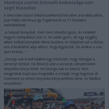
Montoya szerint Antonelli kedvessége sem
segít Russellen
A Mercedes házon belüli küzdelemről beszélve a korábbi pilóta,
Juan Pablo Montoya így fogalmazott az F1 hivatalos
weboldalának:
„A helyzet bonyolult, mert Kimi rohadtul gyors, és emellett
nagyon szimpatikus srác is. Ha valaki gyors, de egy seggfej,
akkor sokkal könnyebb ellene küzdeni, és felépíteni azt a dühöt,
ami a lendületet adja ahhoz, hogy legyőzzük. De amikor a srác
ilyen kedves…”
„George-nak ki kell találnia egy módszert, hogy felvegye a
versenyt Kimivel. Ha felveszi vele a versenyt, kényelmetlen
helyzetbe hozza Kimit. Ha George-nak ez sikerül, Kimi
megpróbál majd újra megtalálni a módját, hogy legyőzze őt.
Szerintem ez nehéz helyzetbe kényszerítheti Kimit, és hibákra
késztetheti.”