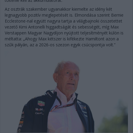
töltenie kell az akkumulátorát.”
Az osztrák szakember ugyanakkor kiemelte az idény két
legnagyobb pozitív meglepetését is. Elmondása szerint Bernie
Ecclestone-nal együtt nagyra tartja a világbajnoki összetettet
vezető Kimi Antonelli higgadtságát és sebességét, míg Max
Verstappen Magyar Nagydíjon nyújtott teljesítményét külön is
méltatta: „Ahogy Max kétszer is kifékezte Hamiltont azon a
szűk pályán, az a 2026-os szezon egyik csúcspontja volt.”