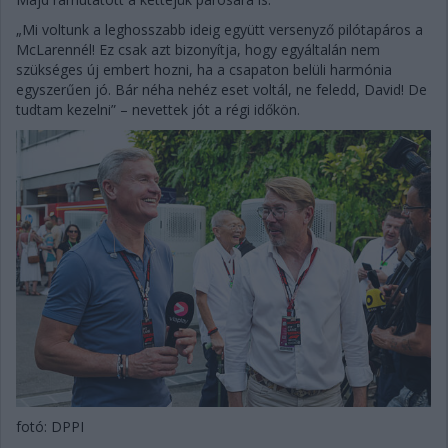
„Mi voltunk a leghosszabb ideig együtt versenyző pilótapáros a
McLarennél! Ez csak azt bizonyítja, hogy egyáltalán nem
szükséges új embert hozni, ha a csapaton belüli harmónia
egyszerűen jó. Bár néha nehéz eset voltál, ne feledd, David! De
tudtam kezelni” – nevettek jót a régi időkön.
fotó: DPPI