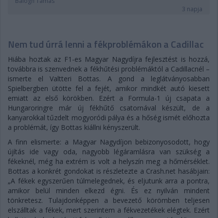
Balogh Tamás
3 napja
Nem tud úrrá lenni a fékproblémákon a Cadillac
Hiába hoztak az F1-es Magyar Nagydíjra fejlesztést is hozzá,
továbbra is szenvednek a fékhűtési problémáktól a Cadillacnél –
ismerte el Valtteri Bottas. A gond a leglátványosabban
Spielbergben ütötte fel a fejét, amikor mindkét autó kiesett
emiatt az első körökben. Ezért a Formula-1 új csapata a
Hungaroringre már új fékhűtő csatornával készült, de a
kanyarokkal tűzdelt mogyoródi pálya és a hőség ismét előhozta
a problémát, így Bottas kiállni kényszerült.
A finn elismerte: a Magyar Nagydíjon bebizonyosodott, hogy
újítás ide vagy oda, nagyobb légáramlásra van szükség a
fékeknél, még ha extrém is volt a helyszín meg a hőmérséklet.
Bottas a konkrét gondokat is részletezte a Crash.net hasábjain:
„A fékek egyszerűen túlmelegednek, és eljutunk arra a pontra,
amikor belül minden elkezd égni. És ez nyilván mindent
tönkretesz. Tulajdonképpen a bevezető körömben teljesen
elszálltak a fékek, mert szerintem a fékvezetékek elégtek. Ezért