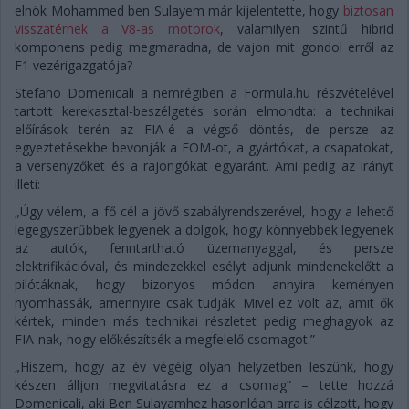
elnök Mohammed ben Sulayem már kijelentette, hogy
biztosan
visszatérnek a V8-as motorok
, valamilyen szintű hibrid
komponens pedig megmaradna, de vajon mit gondol erről az
F1 vezérigazgatója?
Stefano Domenicali a nemrégiben a Formula.hu részvételével
tartott kerekasztal-beszélgetés során elmondta: a technikai
előírások terén az FIA-é a végső döntés, de persze az
egyeztetésekbe bevonják a FOM-ot, a gyártókat, a csapatokat,
a versenyzőket és a rajongókat egyaránt. Ami pedig az irányt
illeti:
„Úgy vélem, a fő cél a jövő szabályrendszerével, hogy a lehető
legegyszerűbbek legyenek a dolgok, hogy könnyebbek legyenek
az autók, fenntartható üzemanyaggal, és persze
elektrifikációval, és mindezekkel esélyt adjunk mindenekelőtt a
pilótáknak, hogy bizonyos módon annyira keményen
nyomhassák, amennyire csak tudják. Mivel ez volt az, amit ők
kértek, minden más technikai részletet pedig meghagyok az
FIA-nak, hogy előkészítsék a megfelelő csomagot.”
„Hiszem, hogy az év végéig olyan helyzetben leszünk, hogy
készen álljon megvitatásra ez a csomag” – tette hozzá
Domenicali, aki Ben Sulayamhez hasonlóan arra is célzott, hogy