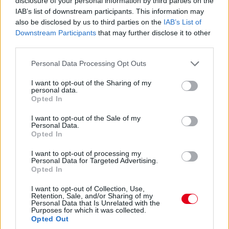
disclosure of your personal information by third parties on the
„Fernando nyilvánvalóan egy lenyűgöző versenyző. Óriási
IAB’s list of downstream participants. This information may
értéket jelent a csapatnak, mind a visszajelzéseivel, mind a
also be disclosed by us to third parties on the
IAB’s List of
képességeivel. Úgyhogy természetesen fontos számunkra.
Downstream Participants
that may further disclose it to other
Meglehetősen biztos vagyok benne, hogy Fernando élvezi a
third parties.
velünk töltött idejét, és hogy folytatni fogjuk a kapcsolatunkat”
– fogalmazott a csapatfőnök és technikai szakvezető.
Please note that this website/app uses one or more Google
Personal Data Processing Opt Outs
services and may gather and store information including but
not limited to your visit or usage behaviour. You may click to
I want to opt-out of the Sharing of my
personal data.
grant or deny consent to Google and its third-party tags to
Opted In
use your data for below specified purposes in below Google
consent section.
I want to opt-out of the Sale of my
Personal Data.
Opted In
I want to opt-out of processing my
Personal Data for Targeted Advertising.
Opted In
I want to opt-out of Collection, Use,
Retention, Sale, and/or Sharing of my
Personal Data that Is Unrelated with the
Purposes for which it was collected.
Opted Out