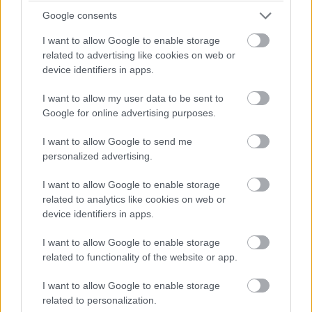
Balogh Tamás
Google consents
3 napja
I want to allow Google to enable storage
related to advertising like cookies on web or
Lassuló fejlesztési ütemre számít a Red Bull
device identifiers in apps.
Mivel egy új F1-es szabályrendszer első idényéről van szó,
I want to allow my user data to be sent to
várható volt, hogy kiélezett lesz a fejlesztési háború a csapatok
Google for online advertising purposes.
között. A szezon első felében láthattunk is több nagy fejlesztési
csomagot az istállók többségénél, ezek pedig rendszerint
I want to allow Google to send me
valóban előrelépést is jelentettek (talán a Haas és a Williams
personalized advertising.
jelentik a kivételt). A Red Bullnál is működött például a
Miamiban és a Spielbergben bevetett csomag, ám Laurent
I want to allow Google to enable storage
Mekies csapatfőnök szerint az évad hátralévő részében már
related to analytics like cookies on web or
lassulni fog a fejlesztési ütemük, részben azért, mert a
device identifiers in apps.
költségeket meg kell osztani a 2027-es autó munkálatai között
is:
I want to allow Google to enable storage
„Nem tudom, a többiekkel mi a helyzet, de az biztos, hogy egy
related to functionality of the website or app.
ponton döntést kell hoznunk, hogyan egyensúlyozunk az idei és
a jövő év között. Arra számítok, hogy ez hamarabb meg fog
I want to allow Google to enable storage
történni, mint tavaly. Szóval főleg a szabályzat fényében
related to personalization.
dönteni fogunk” – idézi Mekiest a Crash.net. „Ami minket illet,