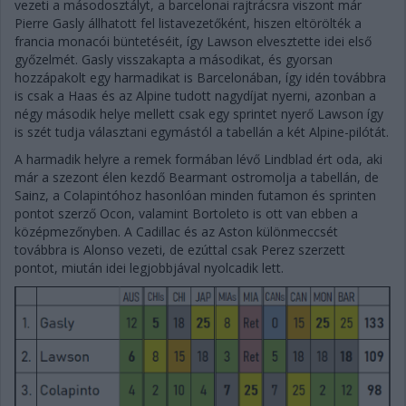
vezeti a másodosztályt, a barcelonai rajtrácsra viszont már
Pierre Gasly állhatott fel listavezetőként, hiszen eltörölték a
francia monacói büntetéséit, így Lawson elvesztette idei első
győzelmét. Gasly visszakapta a másodikat, és gyorsan
hozzápakolt egy harmadikat is Barcelonában, így idén továbbra
is csak a Haas és az Alpine tudott nagydíjat nyerni, azonban a
négy második helye mellett csak egy sprintet nyerő Lawson így
is szét tudja választani egymástól a tabellán a két Alpine-pilótát.
A harmadik helyre a remek formában lévő Lindblad ért oda, aki
már a szezont élen kezdő Bearmant ostromolja a tabellán, de
Sainz, a Colapintóhoz hasonlóan minden futamon és sprinten
pontot szerző Ocon, valamint Bortoleto is ott van ebben a
középmezőnyben. A Cadillac és az Aston különmeccsét
továbbra is Alonso vezeti, de ezúttal csak Perez szerzett
pontot, miután idei legjobbjával nyolcadik lett.