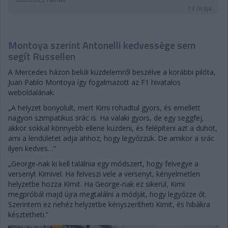
13 órája
Montoya szerint Antonelli kedvessége sem
segít Russellen
A Mercedes házon belüli küzdelemről beszélve a korábbi pilóta,
Juan Pablo Montoya így fogalmazott az F1 hivatalos
weboldalának:
„A helyzet bonyolult, mert Kimi rohadtul gyors, és emellett
nagyon szimpatikus srác is. Ha valaki gyors, de egy seggfej,
akkor sokkal könnyebb ellene küzdeni, és felépíteni azt a dühöt,
ami a lendületet adja ahhoz, hogy legyőzzük. De amikor a srác
ilyen kedves…”
„George-nak ki kell találnia egy módszert, hogy felvegye a
versenyt Kimivel. Ha felveszi vele a versenyt, kényelmetlen
helyzetbe hozza Kimit. Ha George-nak ez sikerül, Kimi
megpróbál majd újra megtalálni a módját, hogy legyőzze őt.
Szerintem ez nehéz helyzetbe kényszerítheti Kimit, és hibákra
késztetheti.”