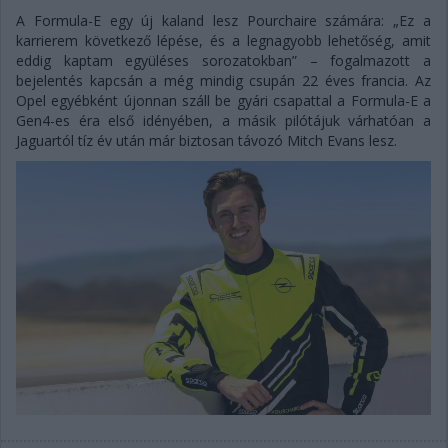
A Formula-E egy új kaland lesz Pourchaire számára: „Ez a
karrierem következő lépése, és a legnagyobb lehetőség, amit
eddig kaptam együléses sorozatokban” – fogalmazott a
bejelentés kapcsán a még mindig csupán 22 éves francia. Az
Opel egyébként újonnan száll be gyári csapattal a Formula-E a
Gen4-es éra első idényében, a másik pilótájuk várhatóan a
Jaguartól tíz év után már biztosan távozó Mitch Evans lesz.