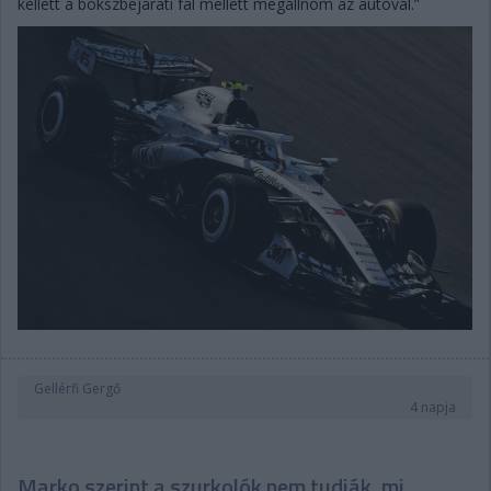
kellett a bokszbejárati fal mellett megállnom az autóval.”
Gellérfi Gergő
4 napja
Marko szerint a szurkolók nem tudják, mi