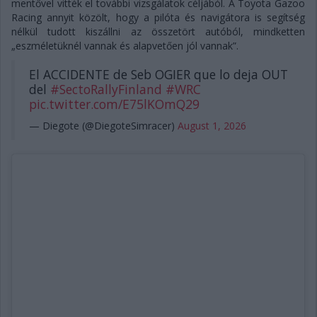
mentővel vitték el további vizsgálatok céljából. A Toyota Gazoo
Racing annyit közölt, hogy a pilóta és navigátora is segítség
nélkül tudott kiszállni az összetört autóból, mindketten
„eszméletüknél vannak és alapvetően jól vannak”.
El ACCIDENTE de Seb OGIER que lo deja OUT
del
#SectoRallyFinland
#WRC
pic.twitter.com/E75lKOmQ29
— Diegote (@DiegoteSimracer)
August 1, 2026