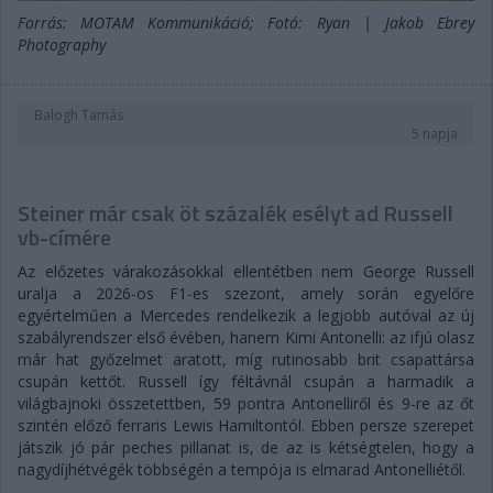
Forrás: MOTAM Kommunikáció; Fotó: Ryan | Jakob Ebrey
Photography
Balogh Tamás
5 napja
Steiner már csak öt százalék esélyt ad Russell
vb-címére
Az előzetes várakozásokkal ellentétben nem George Russell
uralja a 2026-os F1-es szezont, amely során egyelőre
egyértelműen a Mercedes rendelkezik a legjobb autóval az új
szabályrendszer első évében, hanem Kimi Antonelli: az ifjú olasz
már hat győzelmet aratott, míg rutinosabb brit csapattársa
csupán kettőt. Russell így féltávnál csupán a harmadik a
világbajnoki összetettben, 59 pontra Antonelliről és 9-re az őt
szintén előző ferraris Lewis Hamiltontól. Ebben persze szerepet
játszik jó pár peches pillanat is, de az is kétségtelen, hogy a
nagydíjhétvégék többségén a tempója is elmarad Antonelliétől.