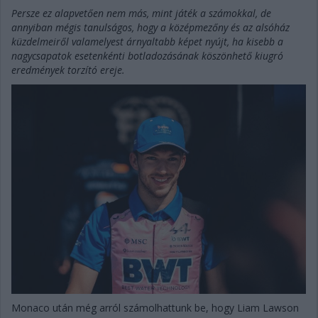
Persze ez alapvetően nem más, mint játék a számokkal, de
annyiban mégis tanulságos, hogy a középmezőny és az alsóház
küzdelmeiről valamelyest árnyaltabb képet nyújt, ha kisebb a
nagycsapatok esetenkénti botladozásának köszönhető kiugró
eredmények torzító ereje.
Monaco után még arról számolhattunk be, hogy Liam Lawson