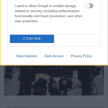
rengeteg fejlesztést hoztunk mostanáig, hogy próbáljuk
I want to allow Google to enable storage
korrigálni azt a hatalmas hátrányt, amivel eleinte rendelkeztünk.
related to security, including authentication
Valószínűleg nehéz elképzelni, hogy ebben a ritmusban fogjuk
functionality and fraud prevention, and other
folytatni, mindenesetre meglátjuk, mi a legjobb módja annak,
user protection.
hogy ledolgozzuk ezt az utolsó három tizedmásodpercet.”
CONFIRM
Data Deletion
Data Access
Privacy Policy