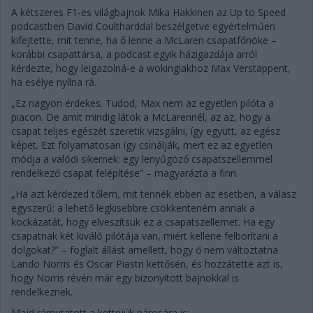
A kétszeres F1-es világbajnok Mika Hakkinen az Up to Speed
podcastben David Coultharddal beszélgetve egyértelműen
kifejtette, mit tenne, ha ő lenne a McLaren csapatfőnöke –
korábbi csapattársa, a podcast egyik házigazdája arról
kérdezte, hogy leigazolná-e a wokingiakhoz Max Verstappent,
ha esélye nyílna rá.
„Ez nagyon érdekes. Tudod, Max nem az egyetlen pilóta a
piacon. De amit mindig látok a McLarennél, az az, hogy a
csapat teljes egészét szeretik vizsgálni, így együtt, az egész
képet. Ezt folyamatosan így csinálják, mert ez az egyetlen
módja a valódi sikernek: egy lenyűgöző csapatszellemmel
rendelkező csapat felépítése” – magyarázta a finn.
„Ha azt kérdezed tőlem, mit tennék ebben az esetben, a válasz
egyszerű: a lehető legkisebbre csökkenteném annak a
kockázatát, hogy elveszítsük ez a csapatszellemet. Ha egy
csapatnak két kiváló pilótája van, miért kellene felborítani a
dolgokat?” – foglalt állást amellett, hogy ő nem változtatna
Lando Norris és Oscar Piastri kettősén, és hozzátette azt is,
hogy Norris révén már egy bizonyított bajnokkal is
rendelkeznek.
Majd rámutatott a kettejük párosára is: