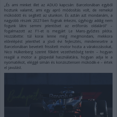
„És ami minket illet az ADUO kapcsán: Barcelonában egyből
hoztunk valamit, ami egy apró módosítás volt, de remekül
működött és segített az utunkon. És aztán azt mondanám, a
nagyobb részek 2027-ben fognak érkezni, úgyhogy addig nem
fogunk látni semmi jelentőset az erőforrás oldaláról” –
fogalmazott az F1-et is megjárt Le Mans-győztes pilóta.
Hozzátette: túl korai lenne még megmondani, mekkora
előrelépést jelenthet a jövő évi fejlesztés, mindenesetre a
Barcelonában bevetett frissített motor hozta a várakozásokat,
Nico Hülkenberg szerint főként vezethetőség terén – hogyan
reagál a motor a gázpedál használatára, hogyan adja le a
nyomatékot, eléggé simán és konzisztensen működik-e – értek
el javulást.