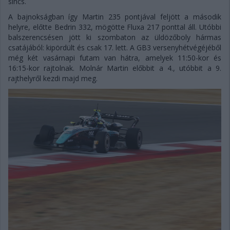
sincs.
A bajnokságban így Martin 235 pontjával feljött a második
helyre, előtte Bedrin 332, mögötte Fluxa 217 ponttal áll. Utóbbi
balszerencsésen jött ki szombaton az üldözőboly hármas
csatájából: kipördült és csak 17. lett. A GB3 versenyhétvégéjéből
még két vasárnapi futam van hátra, amelyek 11:50-kor és
16:15-kor rajtolnak. Molnár Martin előbbit a 4., utóbbit a 9.
rajthelyről kezdi majd meg.