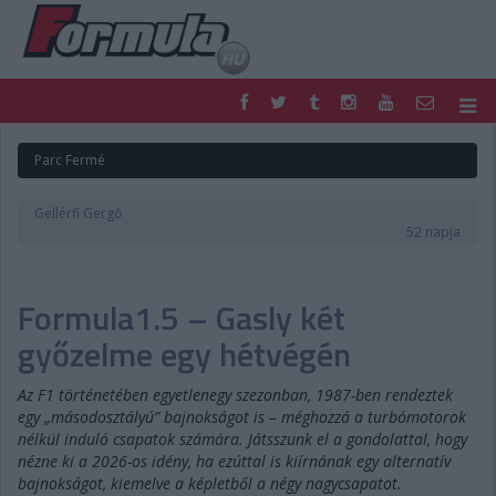
F1
PARC FERMÉ
Parc Fermé
FORMULA
MOTOR
NEMZETKÖZI
HAZAI
Gellérfi Gergő
RETRO
EGYÉB
52 napja
PODCAST
SHOP
LIVE
TIPPJÁTÉK
Formula1.5 – Gasly két
DIGITÁLIS MAGAZIN
PONTÁLLÁSOK
VERSENYNAPTÁRAK
győzelme egy hétvégén
Az F1 történetében egyetlenegy szezonban, 1987-ben rendeztek
egy „másodosztályú” bajnokságot is – méghozzá a turbómotorok
nélkül induló csapatok számára. Játsszunk el a gondolattal, hogy
nézne ki a 2026-os idény, ha ezúttal is kiírnának egy alternatív
bajnokságot, kiemelve a képletből a négy nagycsapatot.