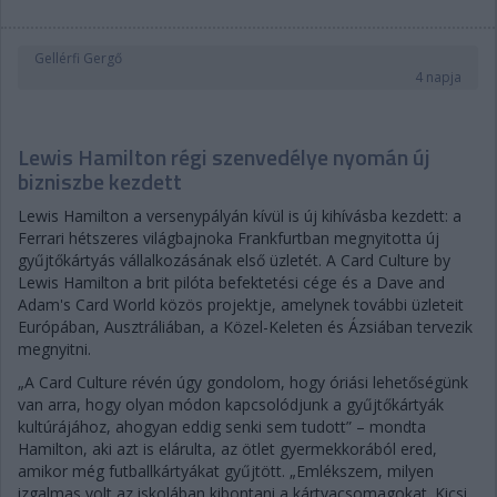
Gellérfi Gergő
4 napja
Lewis Hamilton régi szenvedélye nyomán új
bizniszbe kezdett
Lewis Hamilton a versenypályán kívül is új kihívásba kezdett: a
Ferrari hétszeres világbajnoka Frankfurtban megnyitotta új
gyűjtőkártyás vállalkozásának első üzletét. A Card Culture by
Lewis Hamilton a brit pilóta befektetési cége és a Dave and
Adam's Card World közös projektje, amelynek további üzleteit
Európában, Ausztráliában, a Közel-Keleten és Ázsiában tervezik
megnyitni.
„A Card Culture révén úgy gondolom, hogy óriási lehetőségünk
van arra, hogy olyan módon kapcsolódjunk a gyűjtőkártyák
kultúrájához, ahogyan eddig senki sem tudott” – mondta
Hamilton, aki azt is elárulta, az ötlet gyermekkorából ered,
amikor még futballkártyákat gyűjtött. „Emlékszem, milyen
izgalmas volt az iskolában kibontani a kártyacsomagokat. Kicsi