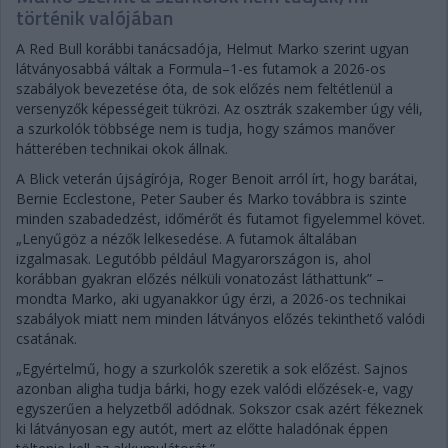
történik valójában
A Red Bull korábbi tanácsadója, Helmut Marko szerint ugyan
látványosabbá váltak a Formula–1-es futamok a 2026-os
szabályok bevezetése óta, de sok előzés nem feltétlenül a
versenyzők képességeit tükrözi. Az osztrák szakember úgy véli,
a szurkolók többsége nem is tudja, hogy számos manőver
hátterében technikai okok állnak.
A Blick veterán újságírója, Roger Benoit arról írt, hogy barátai,
Bernie Ecclestone, Peter Sauber és Marko továbbra is szinte
minden szabadedzést, időmérőt és futamot figyelemmel követ.
„Lenyűgöz a nézők lelkesedése. A futamok általában
izgalmasak. Legutóbb például Magyarországon is, ahol
korábban gyakran előzés nélküli vonatozást láthattunk” –
mondta Marko, aki ugyanakkor úgy érzi, a 2026-os technikai
szabályok miatt nem minden látványos előzés tekinthető valódi
csatának.
„Egyértelmű, hogy a szurkolók szeretik a sok előzést. Sajnos
azonban aligha tudja bárki, hogy ezek valódi előzések-e, vagy
egyszerűen a helyzetből adódnak. Sokszor csak azért fékeznek
ki látványosan egy autót, mert az előtte haladónak éppen