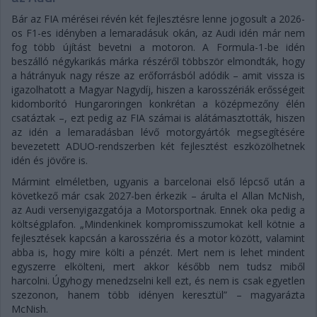
Bár az FIA mérései révén két fejlesztésre lenne jogosult a 2026-
os F1-es idényben a lemaradásuk okán, az Audi idén már nem
fog több újítást bevetni a motoron. A Formula-1-be idén
beszálló négykarikás márka részéről többször elmondták, hogy
a hátrányuk nagy része az erőforrásból adódik – amit vissza is
igazolhatott a Magyar Nagydíj, hiszen a karosszériák erősségeit
kidomborító Hungaroringen konkrétan a középmezőny élén
csatáztak –, ezt pedig az FIA számai is alátámasztották, hiszen
az idén a lemaradásban lévő motorgyártók megsegítésére
bevezetett ADUO-rendszerben két fejlesztést eszközölhetnek
idén és jövőre is.
Mármint elméletben, ugyanis a barcelonai első lépcső után a
következő már csak 2027-ben érkezik – árulta el Allan McNish,
az Audi versenyigazgatója a Motorsportnak. Ennek oka pedig a
költségplafon. „Mindenkinek kompromisszumokat kell kötnie a
fejlesztések kapcsán a karosszéria és a motor között, valamint
abba is, hogy mire költi a pénzét. Mert nem is lehet mindent
egyszerre elkölteni, mert akkor később nem tudsz miből
harcolni. Úgyhogy menedzselni kell ezt, és nem is csak egyetlen
szezonon, hanem több idényen keresztül” – magyarázta
McNish.