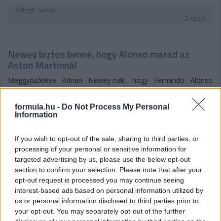
Balogh Tamás
2 napja
Newey biztos benne, hogy Alonso marad az
Aston Martinnál
Meggyőződése Adrian Newey-nak, hogy Fernando Alonso
élvezi, hogy az Aston Martin projekt részese lehet, és biztos
benne, hogy ez a jövőben is így marad. Bár a korábbi hetekben
formula.hu -
Do Not Process My Personal
felröppentek találgatások arról, hogy a kétszeres F1-es
Information
világbajnok akár egy utolsó időszakra visszatérhet az Alpine-
hoz, maga a spanyol többször is hűségesküt tett az Aston
If you wish to opt-out of the sale, sharing to third parties, or
mellett – igaz, a szavai azért arra engednek következtetni, hogy
az még nem dőlt el, hogy versenyzői minőségben teszi-e ezt,
processing of your personal or sensitive information for
mivel utalt rá, hogy az új szabályrendszerben már nem élvezi
targeted advertising by us, please use the below opt-out
annyira a vezetést mindig.
section to confirm your selection. Please note that after your
opt-out request is processed you may continue seeing
Hasonlóra utalhattak Newey szavai is, amikor arról kérdezték
interest-based ads based on personal information utilized by
még a Magyar Nagydíj sajtótájékoztatóján, hogy mennyire
us or personal information disclosed to third parties prior to
fontos számukra, hogy megtartsák Alonsót, és szerintük
your opt-out. You may separately opt-out of the further
sikerülni fog-e ez az istálló gyenge szereplése fényében is: