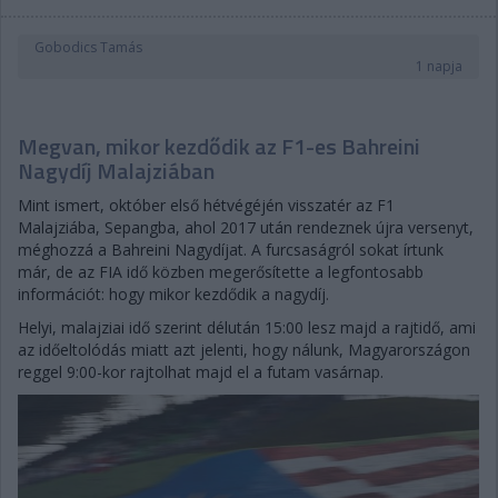
Gobodics Tamás
1 napja
Megvan, mikor kezdődik az F1-es Bahreini
Nagydíj Malajziában
Mint ismert, október első hétvégéjén visszatér az F1
Malajziába, Sepangba, ahol 2017 után rendeznek újra versenyt,
méghozzá a Bahreini Nagydíjat. A furcsaságról sokat írtunk
már, de az FIA idő közben megerősítette a legfontosabb
információt: hogy mikor kezdődik a nagydíj.
Helyi, malajziai idő szerint délután 15:00 lesz majd a rajtidő, ami
az időeltolódás miatt azt jelenti, hogy nálunk, Magyarországon
reggel 9:00-kor rajtolhat majd el a futam vasárnap.