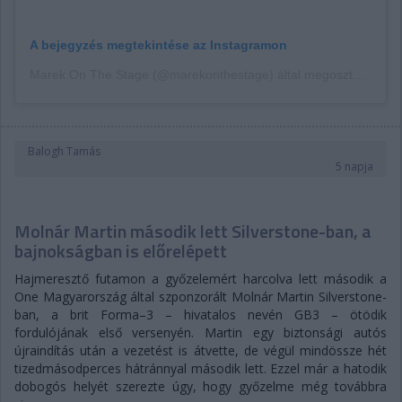
A bejegyzés megtekintése az Instagramon
Marek On The Stage (@marekonthestage) által megosztott bejegyzés
Balogh Tamás
5 napja
Molnár Martin második lett Silverstone-ban, a
bajnokságban is előrelépett
Hajmeresztő futamon a győzelemért harcolva lett második a
One Magyarország által szponzorált Molnár Martin Silverstone-
ban, a brit Forma–3 – hivatalos nevén GB3 – ötödik
fordulójának első versenyén. Martin egy biztonsági autós
újraindítás után a vezetést is átvette, de végül mindössze hét
tizedmásodperces hátránnyal második lett. Ezzel már a hatodik
dobogós helyét szerezte úgy, hogy győzelme még továbbra