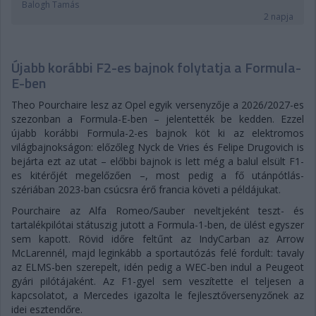
Balogh Tamás
2 napja
Újabb korábbi F2-es bajnok folytatja a Formula-
E-ben
Theo Pourchaire lesz az Opel egyik versenyzője a 2026/2027-es
szezonban a Formula-E-ben – jelentették be kedden. Ezzel
újabb korábbi Formula-2-es bajnok köt ki az elektromos
világbajnokságon: előzőleg Nyck de Vries és Felipe Drugovich is
bejárta ezt az utat – előbbi bajnok is lett még a balul elsült F1-
es kitérőjét megelőzően –, most pedig a fő utánpótlás-
szériában 2023-ban csúcsra érő francia követi a példájukat.
Pourchaire az Alfa Romeo/Sauber neveltjeként teszt- és
tartalékpilótai státuszig jutott a Formula-1-ben, de ülést egyszer
sem kapott. Rövid időre feltűnt az IndyCarban az Arrow
McLarennél, majd leginkább a sportautózás felé fordult: tavaly
az ELMS-ben szerepelt, idén pedig a WEC-ben indul a Peugeot
gyári pilótájaként. Az F1-gyel sem veszítette el teljesen a
kapcsolatot, a Mercedes igazolta le fejlesztőversenyzőnek az
idei esztendőre.