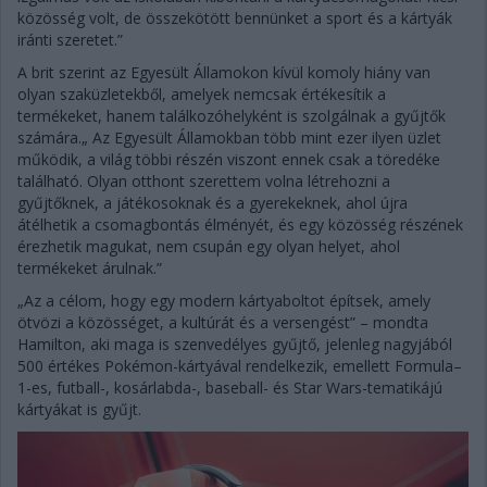
közösség volt, de összekötött bennünket a sport és a kártyák
iránti szeretet.”
A brit szerint az Egyesült Államokon kívül komoly hiány van
olyan szaküzletekből, amelyek nemcsak értékesítik a
termékeket, hanem találkozóhelyként is szolgálnak a gyűjtők
számára.„ Az Egyesült Államokban több mint ezer ilyen üzlet
működik, a világ többi részén viszont ennek csak a töredéke
található. Olyan otthont szerettem volna létrehozni a
gyűjtőknek, a játékosoknak és a gyerekeknek, ahol újra
átélhetik a csomagbontás élményét, és egy közösség részének
érezhetik magukat, nem csupán egy olyan helyet, ahol
termékeket árulnak.”
„Az a célom, hogy egy modern kártyaboltot építsek, amely
ötvözi a közösséget, a kultúrát és a versengést” – mondta
Hamilton, aki maga is szenvedélyes gyűjtő, jelenleg nagyjából
500 értékes Pokémon-kártyával rendelkezik, emellett Formula–
1-es, futball-, kosárlabda-, baseball- és Star Wars-tematikájú
kártyákat is gyűjt.