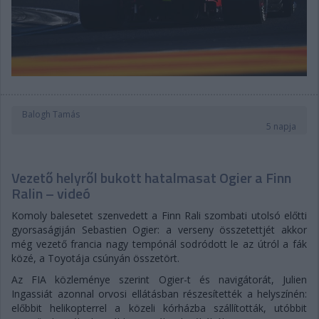
Balogh Tamás
5 napja
Vezető helyről bukott hatalmasat Ogier a Finn
Ralin – videó
Komoly balesetet szenvedett a Finn Rali szombati utolsó előtti
gyorsaságiján Sebastien Ogier: a verseny összetettjét akkor
még vezető francia nagy tempónál sodródott le az útról a fák
közé, a Toyotája csúnyán összetört.
Az FIA közleménye szerint Ogier-t és navigátorát, Julien
Ingassiát azonnal orvosi ellátásban részesítették a helyszínén:
előbbit helikopterrel a közeli kórházba szállították, utóbbit