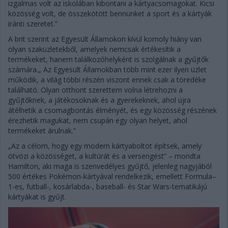
izgalmas volt az iskolában kibontani a kártyacsomagokat. Kicsi
közösség volt, de összekötött bennünket a sport és a kártyák
iránti szeretet.”
A brit szerint az Egyesült Államokon kívül komoly hiány van
olyan szaküzletekből, amelyek nemcsak értékesítik a
termékeket, hanem találkozóhelyként is szolgálnak a gyűjtők
számára.„ Az Egyesült Államokban több mint ezer ilyen üzlet
működik, a világ többi részén viszont ennek csak a töredéke
található. Olyan otthont szerettem volna létrehozni a
gyűjtőknek, a játékosoknak és a gyerekeknek, ahol újra
átélhetik a csomagbontás élményét, és egy közösség részének
érezhetik magukat, nem csupán egy olyan helyet, ahol
termékeket árulnak.”
„Az a célom, hogy egy modern kártyaboltot építsek, amely
ötvözi a közösséget, a kultúrát és a versengést” – mondta
Hamilton, aki maga is szenvedélyes gyűjtő, jelenleg nagyjából
500 értékes Pokémon-kártyával rendelkezik, emellett Formula–
1-es, futball-, kosárlabda-, baseball- és Star Wars-tematikájú
kártyákat is gyűjt.