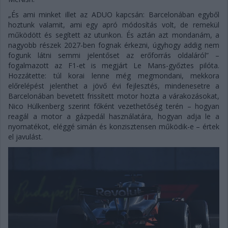
„És ami minket illet az ADUO kapcsán: Barcelonában egyből
hoztunk valamit, ami egy apró módosítás volt, de remekül
működött és segített az utunkon. És aztán azt mondanám, a
nagyobb részek 2027-ben fognak érkezni, úgyhogy addig nem
fogunk látni semmi jelentőset az erőforrás oldaláról” –
fogalmazott az F1-et is megjárt Le Mans-győztes pilóta.
Hozzátette: túl korai lenne még megmondani, mekkora
előrelépést jelenthet a jövő évi fejlesztés, mindenesetre a
Barcelonában bevetett frissített motor hozta a várakozásokat,
Nico Hülkenberg szerint főként vezethetőség terén – hogyan
reagál a motor a gázpedál használatára, hogyan adja le a
nyomatékot, eléggé simán és konzisztensen működik-e – értek
el javulást.