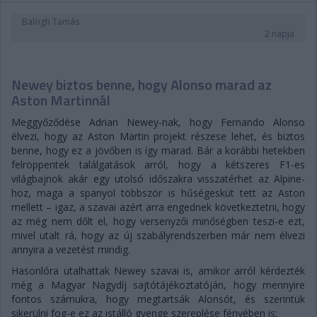
Balogh Tamás
2 napja
Newey biztos benne, hogy Alonso marad az
Aston Martinnál
Meggyőződése Adrian Newey-nak, hogy Fernando Alonso
élvezi, hogy az Aston Martin projekt részese lehet, és biztos
benne, hogy ez a jövőben is így marad. Bár a korábbi hetekben
felröppentek találgatások arról, hogy a kétszeres F1-es
világbajnok akár egy utolsó időszakra visszatérhet az Alpine-
hoz, maga a spanyol többször is hűségesküt tett az Aston
mellett – igaz, a szavai azért arra engednek következtetni, hogy
az még nem dőlt el, hogy versenyzői minőségben teszi-e ezt,
mivel utalt rá, hogy az új szabályrendszerben már nem élvezi
annyira a vezetést mindig.
Hasonlóra utalhattak Newey szavai is, amikor arról kérdezték
még a Magyar Nagydíj sajtótájékoztatóján, hogy mennyire
fontos számukra, hogy megtartsák Alonsót, és szerintük
sikerülni fog-e ez az istálló gyenge szereplése fényében is: