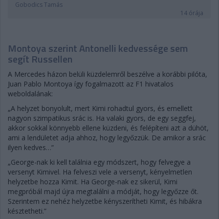
Gobodics Tamás
14 órája
Montoya szerint Antonelli kedvessége sem
segít Russellen
A Mercedes házon belüli küzdelemről beszélve a korábbi pilóta,
Juan Pablo Montoya így fogalmazott az F1 hivatalos
weboldalának:
„A helyzet bonyolult, mert Kimi rohadtul gyors, és emellett
nagyon szimpatikus srác is. Ha valaki gyors, de egy seggfej,
akkor sokkal könnyebb ellene küzdeni, és felépíteni azt a dühöt,
ami a lendületet adja ahhoz, hogy legyőzzük. De amikor a srác
ilyen kedves…”
„George-nak ki kell találnia egy módszert, hogy felvegye a
versenyt Kimivel. Ha felveszi vele a versenyt, kényelmetlen
helyzetbe hozza Kimit. Ha George-nak ez sikerül, Kimi
megpróbál majd újra megtalálni a módját, hogy legyőzze őt.
Szerintem ez nehéz helyzetbe kényszerítheti Kimit, és hibákra
késztetheti.”