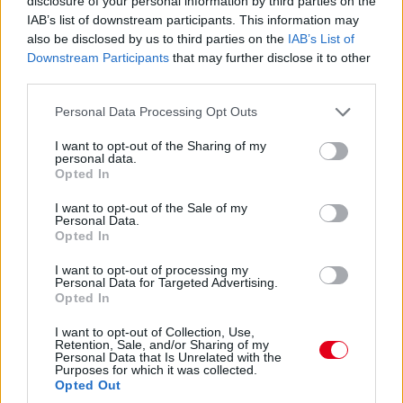
disclosure of your personal information by third parties on the
IAB’s list of downstream participants. This information may
Balogh Tamás
also be disclosed by us to third parties on the
IAB’s List of
3 napja
Downstream Participants
that may further disclose it to other
third parties.
Lassuló fejlesztési ütemre számít a Red Bull
Please note that this website/app uses one or more Google
Personal Data Processing Opt Outs
services and may gather and store information including but
Mivel egy új F1-es szabályrendszer első idényéről van szó,
not limited to your visit or usage behaviour. You may click to
I want to opt-out of the Sharing of my
várható volt, hogy kiélezett lesz a fejlesztési háború a csapatok
personal data.
grant or deny consent to Google and its third-party tags to
között. A szezon első felében láthattunk is több nagy fejlesztési
Opted In
use your data for below specified purposes in below Google
csomagot az istállók többségénél, ezek pedig rendszerint
consent section.
valóban előrelépést is jelentettek (talán a Haas és a Williams
I want to opt-out of the Sale of my
Personal Data.
jelentik a kivételt). A Red Bullnál is működött például a
Opted In
Miamiban és a Spielbergben bevetett csomag, ám Laurent
Mekies csapatfőnök szerint az évad hátralévő részében már
I want to opt-out of processing my
lassulni fog a fejlesztési ütemük, részben azért, mert a
Personal Data for Targeted Advertising.
költségeket meg kell osztani a 2027-es autó munkálatai között
Opted In
is:
I want to opt-out of Collection, Use,
„Nem tudom, a többiekkel mi a helyzet, de az biztos, hogy egy
Retention, Sale, and/or Sharing of my
ponton döntést kell hoznunk, hogyan egyensúlyozunk az idei és
Personal Data that Is Unrelated with the
Purposes for which it was collected.
a jövő év között. Arra számítok, hogy ez hamarabb meg fog
Opted Out
történni, mint tavaly. Szóval főleg a szabályzat fényében