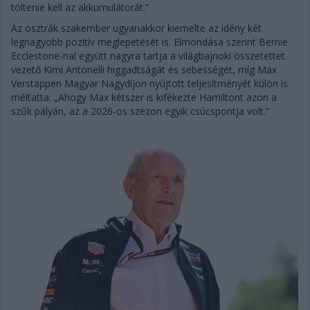
töltenie kell az akkumulátorát.”
Az osztrák szakember ugyanakkor kiemelte az idény két
legnagyobb pozitív meglepetését is. Elmondása szerint Bernie
Ecclestone-nal együtt nagyra tartja a világbajnoki összetettet
vezető Kimi Antonelli higgadtságát és sebességét, míg Max
Verstappen Magyar Nagydíjon nyújtott teljesítményét külön is
méltatta: „Ahogy Max kétszer is kifékezte Hamiltont azon a
szűk pályán, az a 2026-os szezon egyik csúcspontja volt.”