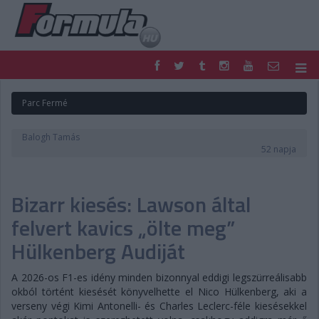
F1
PARC FERMÉ
Parc Fermé
FORMULA
MOTOR
NEMZETKÖZI
HAZAI
Balogh Tamás
RETRO
EGYÉB
52 napja
PODCAST
SHOP
LIVE
TIPPJÁTÉK
Bizarr kiesés: Lawson által
DIGITÁLIS MAGAZIN
PONTÁLLÁSOK
VERSENYNAPTÁRAK
felvert kavics „ölte meg”
Hülkenberg Audiját
A 2026-os F1-es idény minden bizonnyal eddigi legszürreálisabb
okból történt kiesését könyvelhette el Nico Hülkenberg, aki a
verseny végi Kimi Antonelli- és Charles Leclerc-féle kiesésekkel