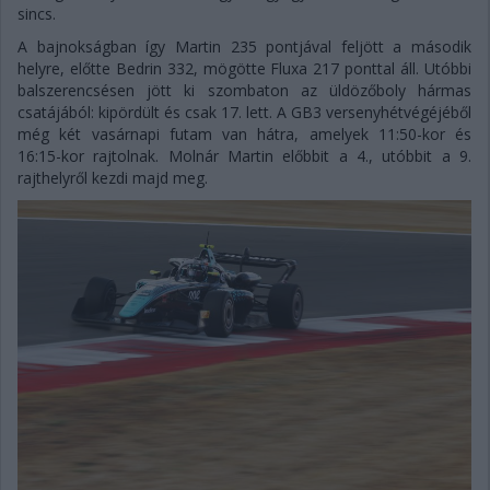
sincs.
A bajnokságban így Martin 235 pontjával feljött a második
helyre, előtte Bedrin 332, mögötte Fluxa 217 ponttal áll. Utóbbi
balszerencsésen jött ki szombaton az üldözőboly hármas
csatájából: kipördült és csak 17. lett. A GB3 versenyhétvégéjéből
még két vasárnapi futam van hátra, amelyek 11:50-kor és
16:15-kor rajtolnak. Molnár Martin előbbit a 4., utóbbit a 9.
rajthelyről kezdi majd meg.