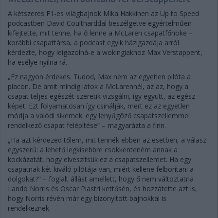
A kétszeres F1-es világbajnok Mika Hakkinen az Up to Speed
podcastben David Coultharddal beszélgetve egyértelműen
kifejtette, mit tenne, ha ő lenne a McLaren csapatfőnöke –
korábbi csapattársa, a podcast egyik házigazdája arról
kérdezte, hogy leigazolná-e a wokingiakhoz Max Verstappent,
ha esélye nyílna rá.
„Ez nagyon érdekes. Tudod, Max nem az egyetlen pilóta a
piacon. De amit mindig látok a McLarennél, az az, hogy a
csapat teljes egészét szeretik vizsgálni, így együtt, az egész
képet. Ezt folyamatosan így csinálják, mert ez az egyetlen
módja a valódi sikernek: egy lenyűgöző csapatszellemmel
rendelkező csapat felépítése” – magyarázta a finn.
„Ha azt kérdezed tőlem, mit tennék ebben az esetben, a válasz
egyszerű: a lehető legkisebbre csökkenteném annak a
kockázatát, hogy elveszítsük ez a csapatszellemet. Ha egy
csapatnak két kiváló pilótája van, miért kellene felborítani a
dolgokat?” – foglalt állást amellett, hogy ő nem változtatna
Lando Norris és Oscar Piastri kettősén, és hozzátette azt is,
hogy Norris révén már egy bizonyított bajnokkal is
rendelkeznek.