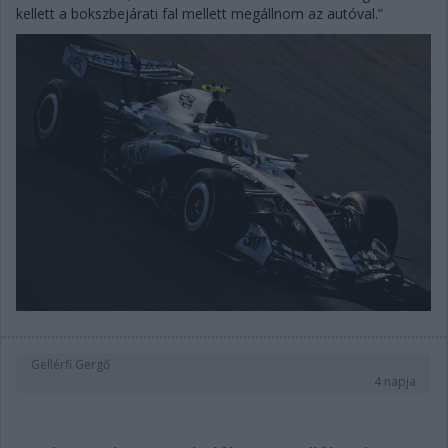
kellett a bokszbejárati fal mellett megállnom az autóval.”
Gellérfi Gergő
4 napja