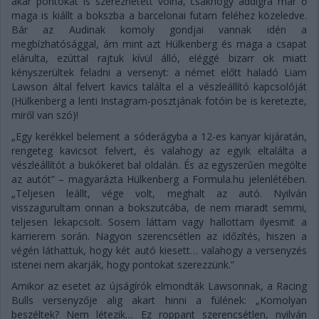
akár pontokat is szerezhetett volna, csakhogy addigra már ő
maga is kiállt a bokszba a barcelonai futam feléhez közeledve.
Bár az Audinak komoly gondjai vannak idén a
megbízhatósággal, ám mint azt Hülkenberg és maga a csapat
elárulta, ezúttal rajtuk kívül álló, eléggé bizarr ok miatt
kényszerültek feladni a versenyt: a német előtt haladó Liam
Lawson által felvert kavics találta el a vészleállító kapcsolóját
(Hülkenberg a lenti Instagram-posztjának fotóin be is keretezte,
miről van szó)!
„Egy kerékkel belement a sóderágyba a 12-es kanyar kijáratán,
rengeteg kavicsot felvert, és valahogy az egyik eltalálta a
vészleállítót a bukókeret bal oldalán. És az egyszerűen megölte
az autót” – magyarázta Hülkenberg a Formula.hu jelenlétében.
„Teljesen leállt, vége volt, meghalt az autó. Nyilván
visszagurultam onnan a bokszutcába, de nem maradt semmi,
teljesen lekapcsolt. Sosem láttam vagy hallottam ilyesmit a
karrierem során. Nagyon szerencsétlen az időzítés, hiszen a
végén láthattuk, hogy két autó kiesett… valahogy a versenyzés
istenei nem akarják, hogy pontokat szerezzünk.”
Amikor az esetet az újságírók elmondták Lawsonnak, a Racing
Bulls versenyzője alig akart hinni a fülének: „Komolyan
beszéltek? Nem létezik… Ez roppant szerencsétlen, nyilván