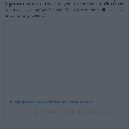
fogalmam sem volt róla: ha ilyen tökéletesen tudnék célozni
ilyesmivel, az lenyűgöző lenne! De ötletem sem volt, csak azt
tudtam, hogy kiesett.”
A bejegyzés megtekintése az Instagramon
Nico Hulkenberg (@hulkhulkenberg) által megosztott bejegyzés