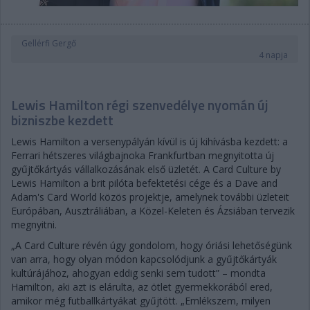
Gellérfi Gergő
4 napja
Lewis Hamilton régi szenvedélye nyomán új
bizniszbe kezdett
Lewis Hamilton a versenypályán kívül is új kihívásba kezdett: a
Ferrari hétszeres világbajnoka Frankfurtban megnyitotta új
gyűjtőkártyás vállalkozásának első üzletét. A Card Culture by
Lewis Hamilton a brit pilóta befektetési cége és a Dave and
Adam's Card World közös projektje, amelynek további üzleteit
Európában, Ausztráliában, a Közel-Keleten és Ázsiában tervezik
megnyitni.
„A Card Culture révén úgy gondolom, hogy óriási lehetőségünk
van arra, hogy olyan módon kapcsolódjunk a gyűjtőkártyák
kultúrájához, ahogyan eddig senki sem tudott” – mondta
Hamilton, aki azt is elárulta, az ötlet gyermekkorából ered,
amikor még futballkártyákat gyűjtött. „Emlékszem, milyen