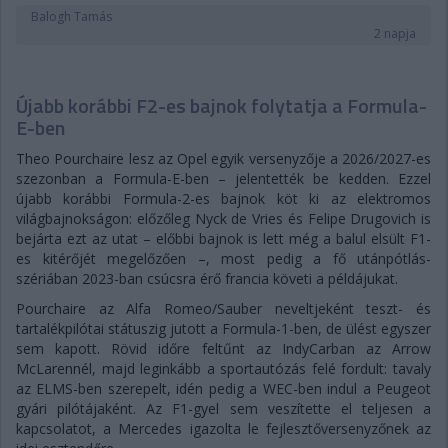
Balogh Tamás
2 napja
Újabb korábbi F2-es bajnok folytatja a Formula-
E-ben
Theo Pourchaire lesz az Opel egyik versenyzője a 2026/2027-es
szezonban a Formula-E-ben – jelentették be kedden. Ezzel
újabb korábbi Formula-2-es bajnok köt ki az elektromos
világbajnokságon: előzőleg Nyck de Vries és Felipe Drugovich is
bejárta ezt az utat – előbbi bajnok is lett még a balul elsült F1-
es kitérőjét megelőzően –, most pedig a fő utánpótlás-
szériában 2023-ban csúcsra érő francia követi a példájukat.
Pourchaire az Alfa Romeo/Sauber neveltjeként teszt- és
tartalékpilótai státuszig jutott a Formula-1-ben, de ülést egyszer
sem kapott. Rövid időre feltűnt az IndyCarban az Arrow
McLarennél, majd leginkább a sportautózás felé fordult: tavaly
az ELMS-ben szerepelt, idén pedig a WEC-ben indul a Peugeot
gyári pilótájaként. Az F1-gyel sem veszítette el teljesen a
kapcsolatot, a Mercedes igazolta le fejlesztőversenyzőnek az