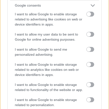
dönteni fogunk” – idézi Mekiest a Crash.net. „Ami minket illet,
Google consents
rengeteg fejlesztést hoztunk mostanáig, hogy próbáljuk
korrigálni azt a hatalmas hátrányt, amivel eleinte rendelkeztünk.
I want to allow Google to enable storage
Valószínűleg nehéz elképzelni, hogy ebben a ritmusban fogjuk
related to advertising like cookies on web or
folytatni, mindenesetre meglátjuk, mi a legjobb módja annak,
device identifiers in apps.
hogy ledolgozzuk ezt az utolsó három tizedmásodpercet.”
I want to allow my user data to be sent to
Google for online advertising purposes.
I want to allow Google to send me
personalized advertising.
I want to allow Google to enable storage
related to analytics like cookies on web or
device identifiers in apps.
I want to allow Google to enable storage
related to functionality of the website or app.
I want to allow Google to enable storage
related to personalization.