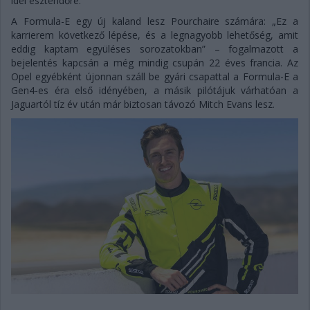
idei esztendőre.
A Formula-E egy új kaland lesz Pourchaire számára: „Ez a
karrierem következő lépése, és a legnagyobb lehetőség, amit
eddig kaptam együléses sorozatokban” – fogalmazott a
bejelentés kapcsán a még mindig csupán 22 éves francia. Az
Opel egyébként újonnan száll be gyári csapattal a Formula-E a
Gen4-es éra első idényében, a másik pilótájuk várhatóan a
Jaguartól tíz év után már biztosan távozó Mitch Evans lesz.