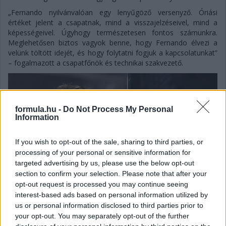
„Fernando nyilvánvalóan egy lenyűgöző versenyző. Óriási
értéket jelent a csapatnak, mind a visszajelzéseivel, mind a
képességeivel. Úgyhogy természetesen fontos számunkra.
Meglehetősen biztos vagyok benne, hogy Fernando élvezi a
velünk töltött idejét, és hogy folytatni fogjuk a kapcsolatunkat”
– fogalmazott a csapatfőnök és technikai szakvezető.
formula.hu -
Do Not Process My Personal
Information
If you wish to opt-out of the sale, sharing to third parties, or
processing of your personal or sensitive information for
targeted advertising by us, please use the below opt-out
section to confirm your selection. Please note that after your
opt-out request is processed you may continue seeing
interest-based ads based on personal information utilized by
us or personal information disclosed to third parties prior to
your opt-out. You may separately opt-out of the further