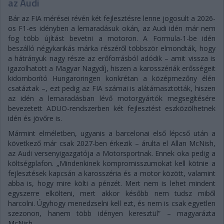
az Audi
Bár az FIA mérései révén két fejlesztésre lenne jogosult a 2026-
os F1-es idényben a lemaradásuk okán, az Audi idén már nem
fog több újítást bevetni a motoron. A Formula-1-be idén
beszálló négykarikás márka részéről többször elmondták, hogy
a hátrányuk nagy része az erőforrásból adódik – amit vissza is
igazolhatott a Magyar Nagydíj, hiszen a karosszériák erősségeit
kidomborító Hungaroringen konkrétan a középmezőny élén
csatáztak –, ezt pedig az FIA számai is alátámasztották, hiszen
az idén a lemaradásban lévő motorgyártók megsegítésére
bevezetett ADUO-rendszerben két fejlesztést eszközölhetnek
idén és jövőre is.
Mármint elméletben, ugyanis a barcelonai első lépcső után a
következő már csak 2027-ben érkezik – árulta el Allan McNish,
az Audi versenyigazgatója a Motorsportnak. Ennek oka pedig a
költségplafon. „Mindenkinek kompromisszumokat kell kötnie a
fejlesztések kapcsán a karosszéria és a motor között, valamint
abba is, hogy mire költi a pénzét. Mert nem is lehet mindent
egyszerre elkölteni, mert akkor később nem tudsz miből
harcolni. Úgyhogy menedzselni kell ezt, és nem is csak egyetlen
szezonon, hanem több idényen keresztül” – magyarázta
McNish.