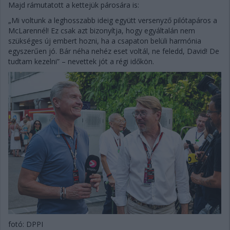
Majd rámutatott a kettejük párosára is:
„Mi voltunk a leghosszabb ideig együtt versenyző pilótapáros a
McLarennél! Ez csak azt bizonyítja, hogy egyáltalán nem
szükséges új embert hozni, ha a csapaton belüli harmónia
egyszerűen jó. Bár néha nehéz eset voltál, ne feledd, David! De
tudtam kezelni” – nevettek jót a régi időkön.
fotó: DPPI