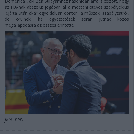
Domenicali, aki Ben Sulayamhez hasonlóan arra is célzott, hogy
az FIA-nak abszolút jogában áll a mostani ötéves szabályciklus
lejárta után akár egyoldalúan dönteni a műszaki szabályzatról,
de örülnek, ha egyeztetések során jutnak közös
megállapodásra az összes érintettel.
fotó: DPPI