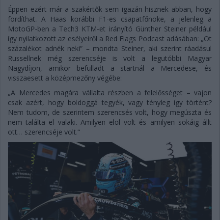
Éppen ezért már a szakértők sem igazán hisznek abban, hogy
fordíthat. A Haas korábbi F1-es csapatfőnöke, a jelenleg a
MotoGP-ben a Tech3 KTM-et irányító Günther Steiner például
így nyilatkozott az esélyeiről a Red Flags Podcast adásában: „Öt
százalékot adnék neki” – mondta Steiner, aki szerint ráadásul
Russellnek még szerencséje is volt a legutóbbi Magyar
Nagydíjon, amikor befulladt a startnál a Mercedese, és
visszaesett a középmezőny végébe:
„A Mercedes magára vállalta részben a felelősséget – vajon
csak azért, hogy boldoggá tegyék, vagy tényleg így történt?
Nem tudom, de szerintem szerencsés volt, hogy megúszta és
nem találta el valaki. Amilyen elöl volt és amilyen sokáig állt
ott… szerencséje volt.”