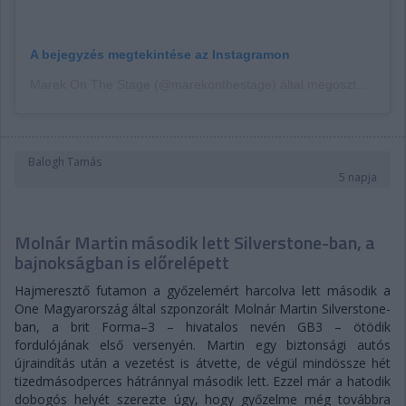
A bejegyzés megtekintése az Instagramon
Marek On The Stage (@marekonthestage) által megosztott bejegyzés
Balogh Tamás
5 napja
Molnár Martin második lett Silverstone-ban, a
bajnokságban is előrelépett
Hajmeresztő futamon a győzelemért harcolva lett második a
One Magyarország által szponzorált Molnár Martin Silverstone-
ban, a brit Forma–3 – hivatalos nevén GB3 – ötödik
fordulójának első versenyén. Martin egy biztonsági autós
újraindítás után a vezetést is átvette, de végül mindössze hét
tizedmásodperces hátránnyal második lett. Ezzel már a hatodik
dobogós helyét szerezte úgy, hogy győzelme még továbbra