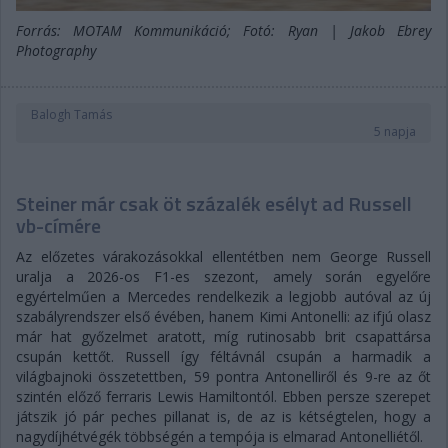
Forrás: MOTAM Kommunikáció; Fotó: Ryan | Jakob Ebrey
Photography
Balogh Tamás
5 napja
Steiner már csak öt százalék esélyt ad Russell
vb-címére
Az előzetes várakozásokkal ellentétben nem George Russell
uralja a 2026-os F1-es szezont, amely során egyelőre
egyértelműen a Mercedes rendelkezik a legjobb autóval az új
szabályrendszer első évében, hanem Kimi Antonelli: az ifjú olasz
már hat győzelmet aratott, míg rutinosabb brit csapattársa
csupán kettőt. Russell így féltávnál csupán a harmadik a
világbajnoki összetettben, 59 pontra Antonelliről és 9-re az őt
szintén előző ferraris Lewis Hamiltontól. Ebben persze szerepet
játszik jó pár peches pillanat is, de az is kétségtelen, hogy a
nagydíjhétvégék többségén a tempója is elmarad Antonelliétől.