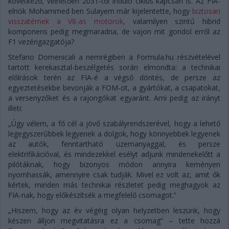
következő, vélhetően 2031-től induló ciklus kapcsán is. Az FIA-
elnök Mohammed ben Sulayem már kijelentette, hogy
biztosan
visszatérnek a V8-as motorok
, valamilyen szintű hibrid
komponens pedig megmaradna, de vajon mit gondol erről az
F1 vezérigazgatója?
Stefano Domenicali a nemrégiben a Formula.hu részvételével
tartott kerekasztal-beszélgetés során elmondta: a technikai
előírások terén az FIA-é a végső döntés, de persze az
egyeztetésekbe bevonják a FOM-ot, a gyártókat, a csapatokat,
a versenyzőket és a rajongókat egyaránt. Ami pedig az irányt
illeti:
„Úgy vélem, a fő cél a jövő szabályrendszerével, hogy a lehető
legegyszerűbbek legyenek a dolgok, hogy könnyebbek legyenek
az autók, fenntartható üzemanyaggal, és persze
elektrifikációval, és mindezekkel esélyt adjunk mindenekelőtt a
pilótáknak, hogy bizonyos módon annyira keményen
nyomhassák, amennyire csak tudják. Mivel ez volt az, amit ők
kértek, minden más technikai részletet pedig meghagyok az
FIA-nak, hogy előkészítsék a megfelelő csomagot.”
„Hiszem, hogy az év végéig olyan helyzetben leszünk, hogy
készen álljon megvitatásra ez a csomag” – tette hozzá