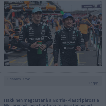
Gobodics Tamás
1 napja
Hakkinen megtartaná a Norris-Piastri párost a
McLarennél, nem borítaná fel Verstappenért