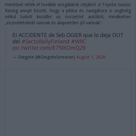
mentővel vitték el további vizsgálatok céljából. A Toyota Gazoo
Racing annyit közölt, hogy a pilóta és navigátora is segítség
nélkül tudott kiszállni az összetört autóból, mindketten
„eszméletüknél vannak és alapvetően jól vannak”.
El ACCIDENTE de Seb OGIER que lo deja OUT
del
#SectoRallyFinland
#WRC
pic.twitter.com/E75lKOmQ29
— Diegote (@DiegoteSimracer)
August 1, 2026