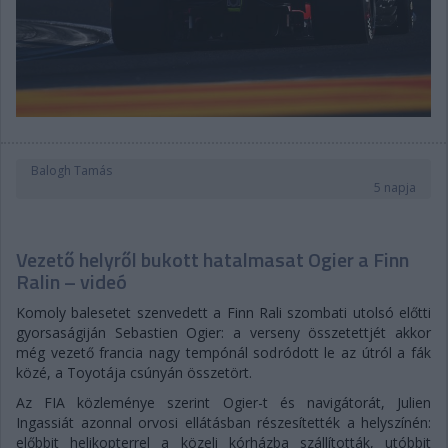
Balogh Tamás
5 napja
Vezető helyről bukott hatalmasat Ogier a Finn
Ralin – videó
Komoly balesetet szenvedett a Finn Rali szombati utolsó előtti
gyorsaságiján Sebastien Ogier: a verseny összetettjét akkor
még vezető francia nagy tempónál sodródott le az útról a fák
közé, a Toyotája csúnyán összetört.
Az FIA közleménye szerint Ogier-t és navigátorát, Julien
Ingassiát azonnal orvosi ellátásban részesítették a helyszínén:
előbbit helikopterrel a közeli kórházba szállították, utóbbit