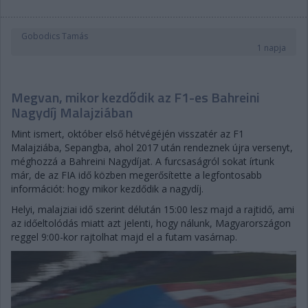
Gobodics Tamás
1 napja
Megvan, mikor kezdődik az F1-es Bahreini
Nagydíj Malajziában
Mint ismert, október első hétvégéjén visszatér az F1
Malajziába, Sepangba, ahol 2017 után rendeznek újra versenyt,
méghozzá a Bahreini Nagydíjat. A furcsaságról sokat írtunk
már, de az FIA idő közben megerősítette a legfontosabb
információt: hogy mikor kezdődik a nagydíj.
Helyi, malajziai idő szerint délután 15:00 lesz majd a rajtidő, ami
az időeltolódás miatt azt jelenti, hogy nálunk, Magyarországon
reggel 9:00-kor rajtolhat majd el a futam vasárnap.