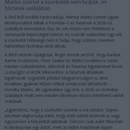
Marko szerint a szurkolók nem tudják, mi
történik valójában
A Red Bull korábbi tanácsadója, Helmut Marko szerint ugyan
látványosabbá váltak a Formula–1-es futamok a 2026-os
szabályok bevezetése óta, de sok előzés nem feltétlenül a
versenyzők képességeit tükrözi. Az osztrák szakember úgy véli,
a szurkolók többsége nem is tudja, hogy számos manőver
hátterében technikai okok állnak.
A Blick veterán újságírója, Roger Benoit arról írt, hogy barátai,
Bernie Ecclestone, Peter Sauber és Marko továbbra is szinte
minden szabadedzést, időmérőt és futamot figyelemmel követ.
„Lenyűgöz a nézők lelkesedése. A futamok általában
izgalmasak. Legutóbb például Magyarországon is, ahol
korábban gyakran előzés nélküli vonatozást láthattunk” –
mondta Marko, aki ugyanakkor úgy érzi, a 2026-os technikai
szabályok miatt nem minden látványos előzés tekinthető valódi
csatának.
„Egyértelmű, hogy a szurkolók szeretik a sok előzést. Sajnos
azonban aligha tudja bárki, hogy ezek valódi előzések-e, vagy
egyszerűen a helyzetből adódnak. Sokszor csak azért fékeznek
ki látványosan egy autót, mert az előtte haladónak éppen